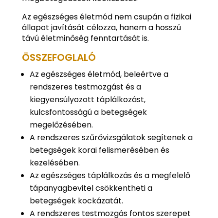
Az egészséges életmód nem csupán a fizikai
állapot javítását célozza, hanem a hosszú
távú életminőség fenntartását is.
ÖSSZEFOGLALÓ
Az egészséges életmód, beleértve a
rendszeres testmozgást és a
kiegyensúlyozott táplálkozást,
kulcsfontosságú a betegségek
megelőzésében.
A rendszeres szűrővizsgálatok segítenek a
betegségek korai felismerésében és
kezelésében.
Az egészséges táplálkozás és a megfelelő
tápanyagbevitel csökkentheti a
betegségek kockázatát.
A rendszeres testmozgás fontos szerepet