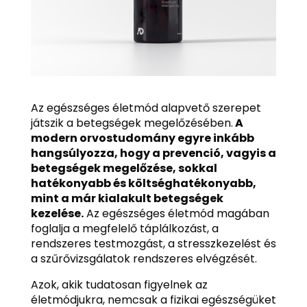
Az egészséges életmód alapvető szerepet
játszik a betegségek megelőzésében.
A
modern orvostudomány egyre inkább
hangsúlyozza, hogy a prevenció, vagyis a
betegségek megelőzése, sokkal
hatékonyabb és költséghatékonyabb,
mint a már kialakult betegségek
kezelése.
Az egészséges életmód magában
foglalja a megfelelő táplálkozást, a
rendszeres testmozgást, a stresszkezelést és
a szűrővizsgálatok rendszeres elvégzését.
Azok, akik tudatosan figyelnek az
életmódjukra, nemcsak a fizikai egészségüket