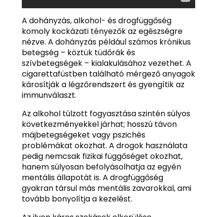
A dohányzás, alkohol- és drogfüggőség
komoly kockázati tényezők az egészségre
nézve. A dohányzás például számos krónikus
betegség – köztük tüdőrák és
szívbetegségek – kialakulásához vezethet. A
cigarettafüstben található mérgező anyagok
károsítják a légzőrendszert és gyengítik az
immunválaszt.
Az alkohol túlzott fogyasztása szintén súlyos
következményekkel járhat; hosszú távon
májbetegségeket vagy pszichés
problémákat okozhat. A drogok használata
pedig nemcsak fizikai függőséget okozhat,
hanem súlyosan befolyásolhatja az egyén
mentális állapotát is. A drogfüggőség
gyakran társul más mentális zavarokkal, ami
tovább bonyolítja a kezelést.