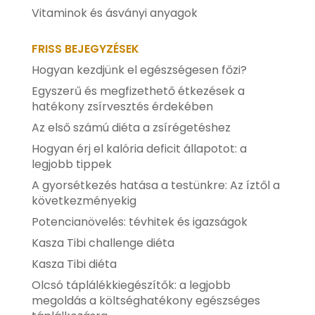
Vitaminok és ásványi anyagok
FRISS BEJEGYZÉSEK
Hogyan kezdjünk el egészségesen főzi?
Egyszerű és megfizethető étkezések a
hatékony zsírvesztés érdekében
Az első számú diéta a zsírégetéshez
Hogyan érj el kalória deficit állapotot: a
legjobb tippek
A gyorsétkezés hatása a testünkre: Az íztől a
következményekig
Potencianövelés: tévhitek és igazságok
Kasza Tibi challenge diéta
Kasza Tibi diéta
Olcsó táplálékkiegészítők: a legjobb
megoldás a költséghatékony egészséges