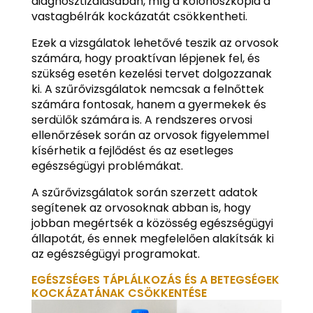
diagnosztizálásában, míg a kolonoszkópia a
vastagbélrák kockázatát csökkentheti.
Ezek a vizsgálatok lehetővé teszik az orvosok
számára, hogy proaktívan lépjenek fel, és
szükség esetén kezelési tervet dolgozzanak
ki. A szűrővizsgálatok nemcsak a felnőttek
számára fontosak, hanem a gyermekek és
serdülők számára is. A rendszeres orvosi
ellenőrzések során az orvosok figyelemmel
kísérhetik a fejlődést és az esetleges
egészségügyi problémákat.
A szűrővizsgálatok során szerzett adatok
segítenek az orvosoknak abban is, hogy
jobban megértsék a közösség egészségügyi
állapotát, és ennek megfelelően alakítsák ki
az egészségügyi programokat.
EGÉSZSÉGES TÁPLÁLKOZÁS ÉS A BETEGSÉGEK
KOCKÁZATÁNAK CSÖKKENTÉSE