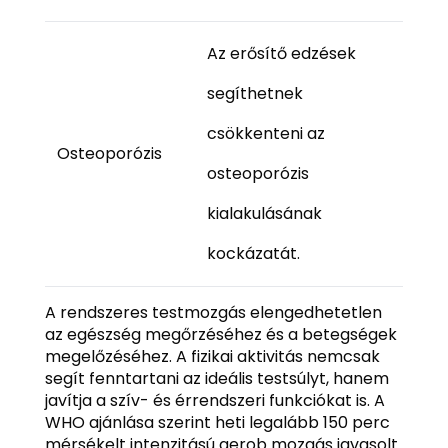
Az erősítő edzések
segíthetnek
csökkenteni az
Osteoporózis
osteoporózis
kialakulásának
kockázatát.
A rendszeres testmozgás elengedhetetlen
az egészség megőrzéséhez és a betegségek
megelőzéséhez. A fizikai aktivitás nemcsak
segít fenntartani az ideális testsúlyt, hanem
javítja a szív- és érrendszeri funkciókat is. A
WHO ajánlása szerint heti legalább 150 perc
mérsékelt intenzitású aerob mozgás javasolt