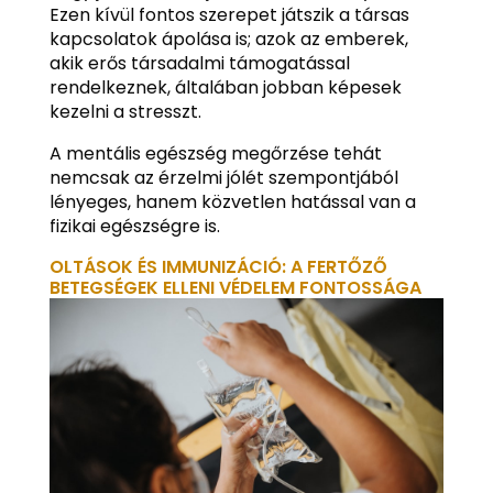
Ezen kívül fontos szerepet játszik a társas
kapcsolatok ápolása is; azok az emberek,
akik erős társadalmi támogatással
rendelkeznek, általában jobban képesek
kezelni a stresszt.
A mentális egészség megőrzése tehát
nemcsak az érzelmi jólét szempontjából
lényeges, hanem közvetlen hatással van a
fizikai egészségre is.
OLTÁSOK ÉS IMMUNIZÁCIÓ: A FERTŐZŐ
BETEGSÉGEK ELLENI VÉDELEM FONTOSSÁGA