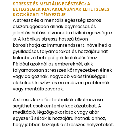
STRESSZ ÉS MENTÁLIS EGÉSZSÉG: A
BETEGSÉGEK KIALAKULÁSÁNAK LEHETSÉGES
KOCKÁZATI TÉNYEZŐJE
A stressz és a mentális egészség szoros
összefüggésben állnak egymással, és
jelentős hatással vannak a fizikai egészségre
is. A krónikus stressz hosszú távon
károsíthatja az immunrendszert, növelheti a
gyulladásos folyamatokat és hozzájárulhat
különböző betegségek kialakulásához.
Például azoknál az embereknél, akik
folyamatosan stresszes környezetben élnek
vagy dolgoznak, nagyobb valószínűséggel
alakulnak ki szív- és érrendszeri problémák
vagy mentális zavarok.
A stresszkezelési technikák alkalmazása
segíthet csökkenteni e kockázatokat. A
meditáció, légzőgyakorlatok vagy akár
egyszerű séták is hozzájárulhatnak ahhoz,
hogy jobban kezeljük a stresszes helyzeteket.