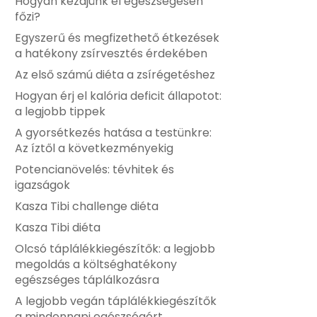
Hogyan kezdjünk el egészségesen
főzi?
Egyszerű és megfizethető étkezések
a hatékony zsírvesztés érdekében
Az első számú diéta a zsírégetéshez
Hogyan érj el kalória deficit állapotot:
a legjobb tippek
A gyorsétkezés hatása a testünkre:
Az íztől a következményekig
Potencianövelés: tévhitek és
igazságok
Kasza Tibi challenge diéta
Kasza Tibi diéta
Olcsó táplálékkiegészítők: a legjobb
megoldás a költséghatékony
egészséges táplálkozásra
A legjobb vegán táplálékkiegészítők
a mindennapi egészségért