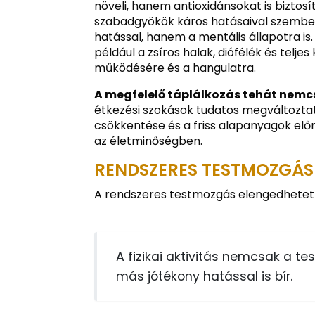
növeli, hanem antioxidánsokat is biztos
szabadgyökök káros hatásaival szemben
hatással, hanem a mentális állapotra is.
például a zsíros halak, diófélék és telje
működésére és a hangulatra.
A megfelelő táplálkozás tehát nemcsak
étkezési szokások tudatos megváltoztat
csökkentése és a friss alapanyagok előn
az életminőségben.
RENDSZERES TESTMOZGÁS 
A rendszeres testmozgás elengedhetet
A fizikai aktivitás nemcsak a t
más jótékony hatással is bír.