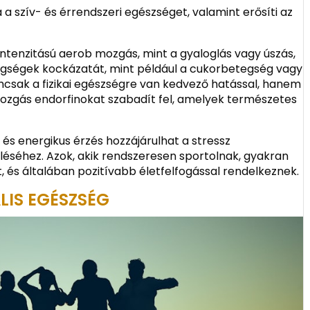
a a szív- és érrendszeri egészséget, valamint erősíti az
intenzitású aerob mozgás, mint a gyaloglás vagy úszás,
tegségek kockázatát, mint például a cukorbetegség vagy
csak a fizikai egészségre van kedvező hatással, hanem
tmozgás endorfinokat szabadít fel, amelyek természetes
és energikus érzés hozzájárulhat a stressz
éséhez. Azok, akik rendszeresen sportolnak, gyakran
, és általában pozitívabb életfelfogással rendelkeznek.
LIS EGÉSZSÉG