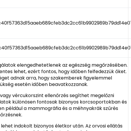
3c40f57363d15aaeb689cfeb3dc2cc61b9902989b79dd14e0
3c40f57363d15aaeb689cfeb3dc2cc61b9902989b79dd14e0
zsgálatok elengedhetetlenek az egészség megőrzésében.
tes lehet, ezért fontos, hogy időben felfedezzük őket.
őséget adnak arra, hogy szakemberek figyelemmel
 szükség esetén időben beavatkozzanak.
agy vércukorszint ellenőrzés segíthet megelőzni
latok különösen fontosak bizonyos korcsoportokban és
ben például a mammográfia és a méhnyakrák szűrés
őrzésnek.
lehet indokolt bizonyos életkor után. Az orvosi ellátás