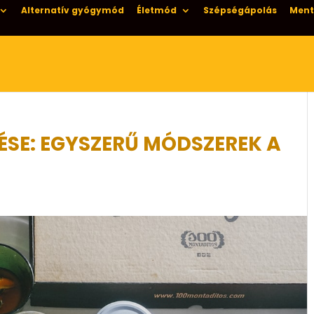
Alternatív gyógymód
Életmód
Szépségápolás
Ment
ÉSE: EGYSZERŰ MÓDSZEREK A