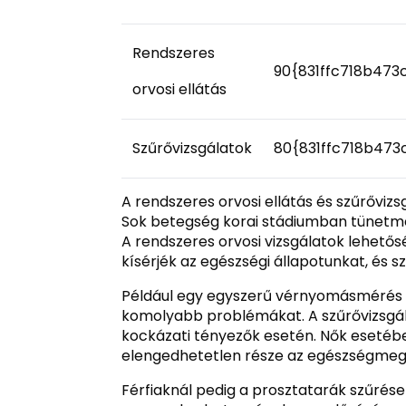
Rendszeres
90{831ffc718b47
orvosi ellátás
Szűrővizsgálatok
80{831ffc718b47
A rendszeres orvosi ellátás és szűrővi
Sok betegség korai stádiumban tünetmen
A rendszeres orvosi vizsgálatok lehet
kísérjék az egészségi állapotunkat, és
Például egy egyszerű vérnyomásmérés v
komolyabb problémákat. A szűrővizsgá
kockázati tényezők esetén. Nők eseté
elengedhetetlen része az egészségmeg
Férfiaknál pedig a prosztatarák szűrése 