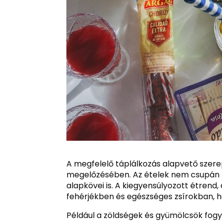
A megfelelő táplálkozás alapvető szer
megelőzésében. Az ételek nem csupán
alapkövei is. A kiegyensúlyozott étren
fehérjékben és egészséges zsírokban, h
Például a zöldségek és gyümölcsök fog