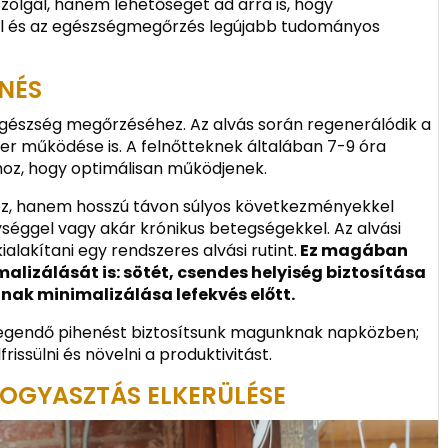
lgál, hanem lehetőséget ad arra is, hogy
ól és az egészségmegőrzés legújabb tudományos
ENÉS
egészség megőrzéséhez. Az alvás során regenerálódik a
zer működése is. A felnőtteknek általában 7-9 óra
hoz, hogy optimálisan működjenek.
oz, hanem hosszú távon súlyos következményekkel
ységgel vagy akár krónikus betegségekkel. Az alvási
lakítani egy rendszeres alvási rutint.
Ez magában
malizálását is: sötét, csendes helyiség biztosítása
nak minimalizálása lefekvés előtt.
y elegendő pihenést biztosítsunk magunknak napközben;
frissülni és növelni a produktivitást.
OGYASZTÁS ELKERÜLÉSE