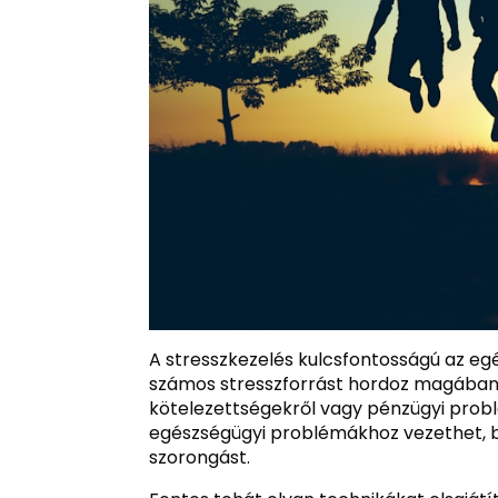
A stresszkezelés kulcsfontosságú az eg
számos stresszforrást hordoz magában,
kötelezettségekről vagy pénzügyi probl
egészségügyi problémákhoz vezethet, b
szorongást.