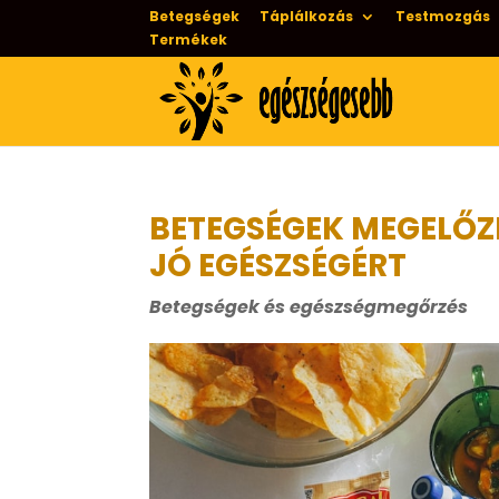
Betegségek
Táplálkozás
Testmozgás
Termékek
BETEGSÉGEK MEGELŐZ
JÓ EGÉSZSÉGÉRT
Betegségek és egészségmegőrzés