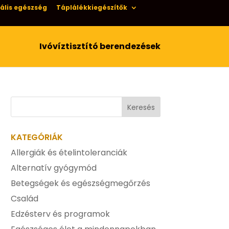
ális egészség
Táplálékkiegészítők
Ivóvíztisztító berendezések
KATEGÓRIÁK
Allergiák és ételintoleranciák
Alternatív gyógymód
Betegségek és egészségmegőrzés
Család
Edzésterv és programok