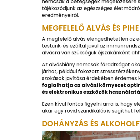
nemcsak a betegségek megelőzésére szo
tájékozódjunk az egészséges életmódr
eredményeiről.
MEGFELELŐ ALVÁS ÉS PIH
A megfelelő alvás elengedhetetlen az 
testünk, és ezáltal javul az immunrends
alvásra van szükségük éjszakánként ah
Az alváshiány nemcsak fáradtságot ok
járhat, például fokozott stresszérzéken
szokások javítása érdekében érdemes kia
foglalhatja az alvási környezet opti
és elektronikus eszközök használatá
Ezen kívül fontos figyelni arra is, hog
akár egy rövid szundikálás is segíthet fel
DOHÁNYZÁS ÉS ALKOHOLF