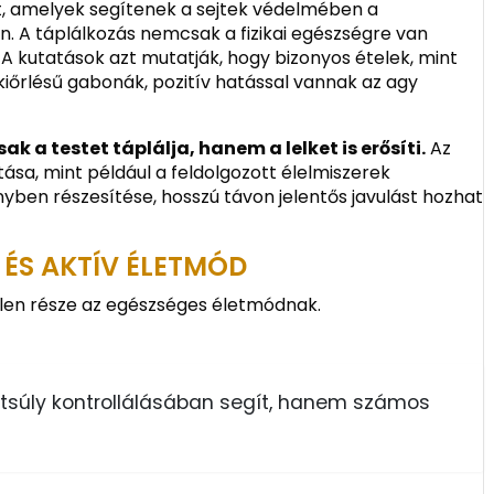
ít, amelyek segítenek a sejtek védelmében a
. A táplálkozás nemcsak a fizikai egészségre van
 A kutatások azt mutatják, hogy bizonyos ételek, mint
s kiőrlésű gabonák, pozitív hatással vannak az agy
 a testet táplálja, hanem a lelket is erősíti.
Az
ása, mint például a feldolgozott élelmiszerek
yben részesítése, hosszú távon jelentős javulást hozhat
ÉS AKTÍV ÉLETMÓD
len része az egészséges életmódnak.
estsúly kontrollálásában segít, hanem számos