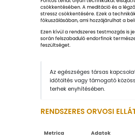
Fontos tehát olyan technikákat elsajátí
csökkentésében. A meditáció és a légz
stressz csökkentésére. Ezek a techniká
fókuszálásában, ami hozzájárulhat a 
Ezen kívül a rendszeres testmozgás is je
során felszabaduló endorfinok természe
feszültséget.
Az egészséges társas kapcsolat
időtöltés vagy támogató közöss
terhek enyhítésében.
RENDSZERES ORVOSI ELLÁ
Metrica
Adatok