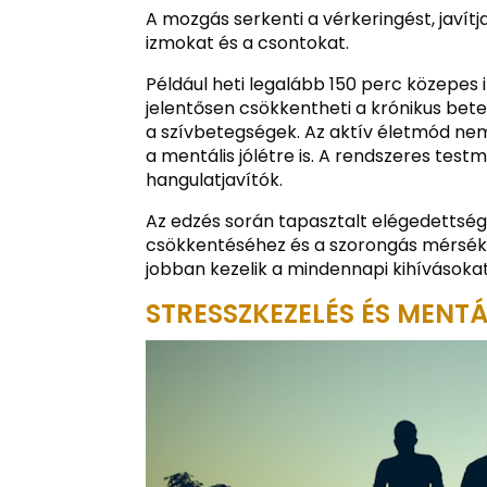
A mozgás serkenti a vérkeringést, javítj
izmokat és a csontokat.
Például heti legalább 150 perc közepes 
jelentősen csökkentheti a krónikus be
a szívbetegségek. Az aktív életmód nem
a mentális jólétre is. A rendszeres tes
hangulatjavítók.
Az edzés során tapasztalt elégedettség 
csökkentéséhez és a szorongás mérsékl
jobban kezelik a mindennapi kihívásokat
STRESSZKEZELÉS ÉS MENTÁ