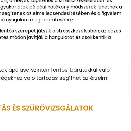
tani, amelyek segítenek a stressz kezelésében és
őgyakorlatok például hatékony módszerek lehetnek a
k segítenek az elme lecsendesítésében és a figyelem
belső nyugalom megteremtéséhez.
lentős szerepet játszik a stresszkezelésben; az edzés
tes módon javítják a hangulatot és csökkentik a
ok ápolása szintén fontos; barátokkal való
égekhez való tartozás segíthet az érzelmi
TÁS ÉS SZŰRŐVIZSGÁLATOK