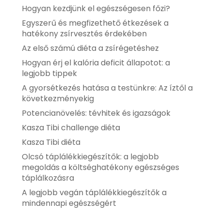
Hogyan kezdjünk el egészségesen főzi?
Egyszerű és megfizethető étkezések a
hatékony zsírvesztés érdekében
Az első számú diéta a zsírégetéshez
Hogyan érj el kalória deficit állapotot: a
legjobb tippek
A gyorsétkezés hatása a testünkre: Az íztől a
következményekig
Potencianövelés: tévhitek és igazságok
Kasza Tibi challenge diéta
Kasza Tibi diéta
Olcsó táplálékkiegészítők: a legjobb
megoldás a költséghatékony egészséges
táplálkozásra
A legjobb vegán táplálékkiegészítők a
mindennapi egészségért