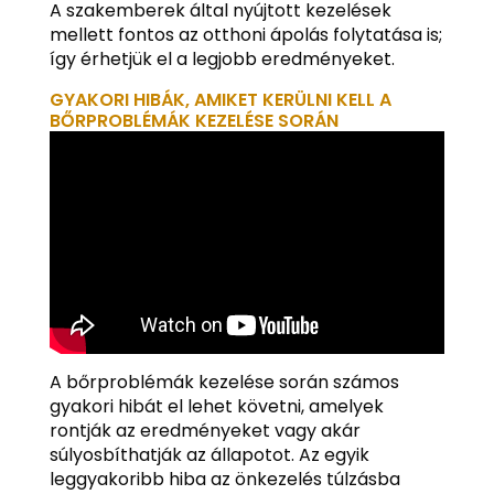
A szakemberek által nyújtott kezelések
mellett fontos az otthoni ápolás folytatása is;
így érhetjük el a legjobb eredményeket.
GYAKORI HIBÁK, AMIKET KERÜLNI KELL A
BŐRPROBLÉMÁK KEZELÉSE SORÁN
A bőrproblémák kezelése során számos
gyakori hibát el lehet követni, amelyek
rontják az eredményeket vagy akár
súlyosbíthatják az állapotot. Az egyik
leggyakoribb hiba az önkezelés túlzásba