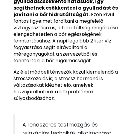
gyulladáscsökkentő hatásúak, így
segíthetnek csökkenteni a gyulladást és
javítani a bőr hidratáltságát.
Ezen kívül
fontos figyelmet fordítani a megfelelő
vízfogyasztásra is; a hidratáltság megőrzése
elengedhetetlen a bőr egészségének
fenntartásához. A napi legalább 2 liter víz
fogyasztása segít eltávolítani a
méreganyagokat a szervezetből és
fenntartani a bőr rugalmasságát.
Az életmódbeli tényezők közül kiemelendő a
stresszkezelés is; a stressz hormonális
változásokat idézhet elő, amelyek
hozzájárulhatnak a bőrproblémák
súlyosbodásához.
A rendszeres testmozgás és
relaxációs technikák alkalmazása