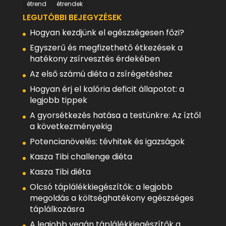
étrend
étrendek
LEGUTÓBBI BEJEGYZÉSEK
Hogyan kezdjünk el egészségesen főzi?
Egyszerű és megfizethető étkezések a
hatékony zsírvesztés érdekében
Az első számú diéta a zsírégetéshez
Hogyan érj el kalória deficit állapotot: a
legjobb tippek
A gyorsétkezés hatása a testünkre: Az íztől
a következményekig
Potencianövelés: tévhitek és igazságok
Kasza Tibi challenge diéta
Kasza Tibi diéta
Olcsó táplálékkiegészítők: a legjobb
megoldás a költséghatékony egészséges
táplálkozásra
A legjobb vegán táplálékkiegészítők a