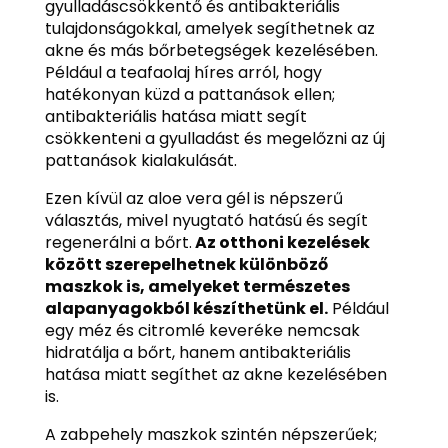
gyulladáscsökkentő és antibakteriális
tulajdonságokkal, amelyek segíthetnek az
akne és más bőrbetegségek kezelésében.
Például a teafaolaj híres arról, hogy
hatékonyan küzd a pattanások ellen;
antibakteriális hatása miatt segít
csökkenteni a gyulladást és megelőzni az új
pattanások kialakulását.
Ezen kívül az aloe vera gél is népszerű
választás, mivel nyugtató hatású és segít
regenerálni a bőrt.
Az otthoni kezelések
között szerepelhetnek különböző
maszkok is, amelyeket természetes
alapanyagokból készíthetünk el.
Például
egy méz és citromlé keveréke nemcsak
hidratálja a bőrt, hanem antibakteriális
hatása miatt segíthet az akne kezelésében
is.
A zabpehely maszkok szintén népszerűek;