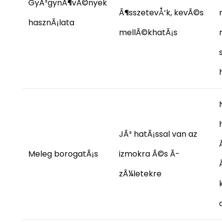
GyÃ³gynÃ¶vÃ©nyek
Ã¶sszetevÅ‘k, kevÃ©s
hasznÃ¡lata
mellÃ©khatÃ¡s
JÃ³ hatÃ¡ssal van az
Meleg borogatÃ¡s
izmokra Ã©s Ã­
zÃ¼letekre