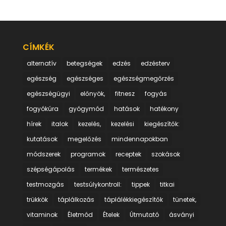
CÍMKÉK
alternatív
betegségek
edzés
edzésterv
egészség
egészséges
egészségmegőrzés
egészségügyi
előnyök,
fitnesz
fogyás
fogyókúra
gyógymód
hatások
hatékony
hírek
italok
kezelés,
kezelési
kiegészítők:
kutatások
megelőzés
mindennapokban
módszerek
programok
receptek
szokások
szépségápolás
termékek
természetes
testmozgás
testsúlykontroll:
tippek
titkai
trükkök
táplálkozás
táplálékkiegészítők
tünetek,
vitaminok
Életmód
Ételek
Útmutató
ásványi