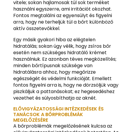
vitele; sokan hajlamosak túl sok terméket
használni egyszerre, ami irritációt okozhat.
Fontos megtalálni az egyensúlyt és figyelni
arra, hogy ne terheljük túl a bőrt különböző
aktív összetevőkkel.
Egy másik gyakori hiba az elégtelen
hidratálás; sokan úgy vélik, hogy zsíros bőr
esetén nem szükséges hidratáló krémet
használniuk. Ez azonban téves megközelítés;
minden bőrtípusnak szüksége van
hidratálásra ahhoz, hogy megőrizze
egészségét és védelmi funkcióját. Emellett
fontos figyelni arra is, hogy ne dörzsöljük vagy
piszkáljuk a pattanásokat; ez hegesedéshez
vezethet és súlyosbíthatja az aknét.
ELŐVIGYÁZATOSSÁGI INTÉZKEDÉSEK ÉS
TANÁCSOK A BŐRPROBLÉMÁK
MEGELŐZÉSÉRE
A bőrproblémák megelőzésének kulcsa az