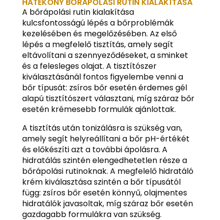
HATÉKONY BŐRÁPOLÁSI RUTIN KIALAKÍTÁSA
A bőrápolási rutin kialakítása
kulcsfontosságú lépés a bőrproblémák
kezelésében és megelőzésében. Az első
lépés a megfelelő tisztítás, amely segít
eltávolítani a szennyeződéseket, a sminket
és a felesleges olajat. A tisztítószer
kiválasztásánál fontos figyelembe venni a
bőr típusát: zsíros bőr esetén érdemes gél
alapú tisztítószert választani, míg száraz bőr
esetén krémesebb formulák ajánlottak.
A tisztítás után tonizálásra is szükség van,
amely segít helyreállítani a bőr pH-értékét
és előkészíti azt a további ápolásra. A
hidratálás szintén elengedhetetlen része a
bőrápolási rutinoknak. A megfelelő hidratáló
krém kiválasztása szintén a bőr típusától
függ: zsíros bőr esetén könnyű, olajmentes
hidratálók javasoltak, míg száraz bőr esetén
gazdagabb formulákra van szükség.