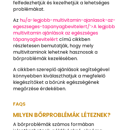
felfedezhetjük és kezelhetjük a lehetséges
problémákat.
Az
hu/a-legjobb-multivitamin-ajanlasok-az-
egeszseges-tapanyagbevitelert/’>A legjobb
multivitamin ajánlások az egészséges
tápanyagbevitelért
című cikkben
részletesen bemutatják, hogy mely
multivitaminok lehetnek hasznosak a
bőrproblémák kezelésében.
A cikkben szereplő ajánlások segítségével
könnyebben kiválaszthatjuk a megfelelő
kiegészítőket a bőrünk egészségének
megőrzése érdekében.
FAQS
MILYEN BŐRPROBLÉMÁK LÉTEZNEK?
A bőrproblémák számos formában