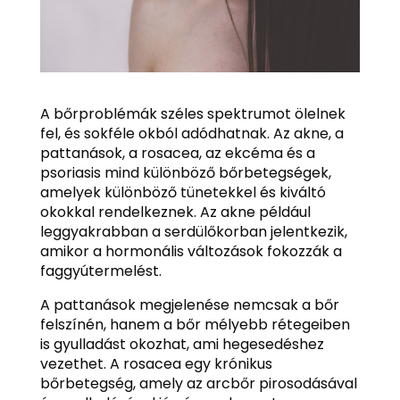
A bőrproblémák széles spektrumot ölelnek
fel, és sokféle okból adódhatnak. Az akne, a
pattanások, a rosacea, az ekcéma és a
psoriasis mind különböző bőrbetegségek,
amelyek különböző tünetekkel és kiváltó
okokkal rendelkeznek. Az akne például
leggyakrabban a serdülőkorban jelentkezik,
amikor a hormonális változások fokozzák a
faggyútermelést.
A pattanások megjelenése nemcsak a bőr
felszínén, hanem a bőr mélyebb rétegeiben
is gyulladást okozhat, ami hegesedéshez
vezethet. A rosacea egy krónikus
bőrbetegség, amely az arcbőr pirosodásával