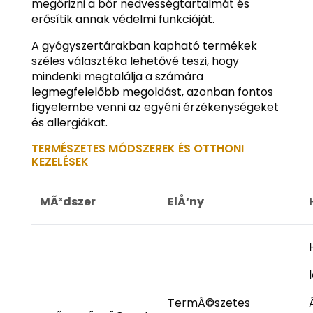
megőrizni a bőr nedvességtartalmát és
erősítik annak védelmi funkcióját.
A gyógyszertárakban kapható termékek
széles választéka lehetővé teszi, hogy
mindenki megtalálja a számára
legmegfelelőbb megoldást, azonban fontos
figyelembe venni az egyéni érzékenységeket
és allergiákat.
TERMÉSZETES MÓDSZEREK ÉS OTTHONI
KEZELÉSEK
MÃ³dszer
ElÅ‘ny
TermÃ©szetes