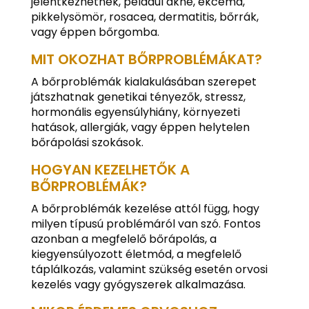
jelentkezhetnek, például akné, ekcéma,
pikkelysömör, rosacea, dermatitis, bőrrák,
vagy éppen bőrgomba.
MIT OKOZHAT BŐRPROBLÉMÁKAT?
A bőrproblémák kialakulásában szerepet
játszhatnak genetikai tényezők, stressz,
hormonális egyensúlyhiány, környezeti
hatások, allergiák, vagy éppen helytelen
bőrápolási szokások.
HOGYAN KEZELHETŐK A
BŐRPROBLÉMÁK?
A bőrproblémák kezelése attól függ, hogy
milyen típusú problémáról van szó. Fontos
azonban a megfelelő bőrápolás, a
kiegyensúlyozott életmód, a megfelelő
táplálkozás, valamint szükség esetén orvosi
kezelés vagy gyógyszerek alkalmazása.