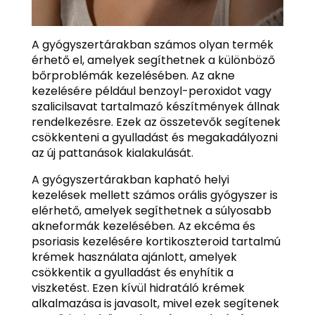
A gyógyszertárakban számos olyan termék
érhető el, amelyek segíthetnek a különböző
bőrproblémák kezelésében. Az akne
kezelésére például benzoyl-peroxidot vagy
szalicilsavat tartalmazó készítmények állnak
rendelkezésre. Ezek az összetevők segítenek
csökkenteni a gyulladást és megakadályozni
az új pattanások kialakulását.
A gyógyszertárakban kapható helyi
kezelések mellett számos orális gyógyszer is
elérhető, amelyek segíthetnek a súlyosabb
akneformák kezelésében. Az ekcéma és
psoriasis kezelésére kortikoszteroid tartalmú
krémek használata ajánlott, amelyek
csökkentik a gyulladást és enyhítik a
viszketést. Ezen kívül hidratáló krémek
alkalmazása is javasolt, mivel ezek segítenek