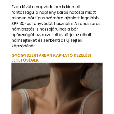
Ezen kívül a napvédelem is kiemelt
fontosságú; a napfény káros hatásai miatt
minden bőrtípus számára ajánlott legalább
SPF 30-as fényvédőt használni. A rendszeres
hámlasztás is hozzájárulhat a bőr
egészségéhez, mivel eltávolítja az elhalt
hámsejteket és serkenti az új sejtek
képződését.
GYÓGYSZERTÁRBAN KAPHATÓ KEZELÉSI
LEHETŐSÉGEK