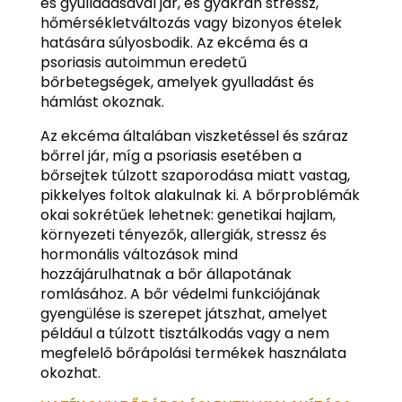
és gyulladásával jár, és gyakran stressz,
hőmérsékletváltozás vagy bizonyos ételek
hatására súlyosbodik. Az ekcéma és a
psoriasis autoimmun eredetű
bőrbetegségek, amelyek gyulladást és
hámlást okoznak.
Az ekcéma általában viszketéssel és száraz
bőrrel jár, míg a psoriasis esetében a
bőrsejtek túlzott szaporodása miatt vastag,
pikkelyes foltok alakulnak ki. A bőrproblémák
okai sokrétűek lehetnek: genetikai hajlam,
környezeti tényezők, allergiák, stressz és
hormonális változások mind
hozzájárulhatnak a bőr állapotának
romlásához. A bőr védelmi funkciójának
gyengülése is szerepet játszhat, amelyet
például a túlzott tisztálkodás vagy a nem
megfelelő bőrápolási termékek használata
okozhat.