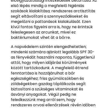
elővigyázatossági intézkedések betartása. Az
első lépés mindig a megfelelő higiéniás
szokások kialakítása; rendszeres arctisztítás
segít eltávolítani a szennyeződéseket és
megelőzni a pattanások kialakulását. Ezen
kívül fontos figyelni arra is, hogy ne érintsük
feleslegesen az arcunkat, mivel ez
baktériumokat vihet át a bőrre.
A napvédelem szintén elengedhetetlen;
mindenki számára ajánlott legalább SPF 30-
as fényvédőt használni naponta, függetlenül
attól, hogy milyen időjárási körülmények
között tartózkodunk. A megfelelő étrend
fenntartása is hozzájárulhat a bőr
egészségéhez; friss gyümölcsökben és
zöldségekben gazdag táplálkozás segít
biztosítani a szükséges vitaminokat és
ásványi anyagokat. Végül pedig ne
feledkezzünk meg arról sem, hogy
rendszeres orvosi ellenőrzések révén időben