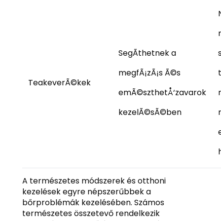
SegÃ­thetnek a
megfÃ¡zÃ¡s Ã©s
TeakeverÃ©kek
emÃ©szthetÅ‘zavarok
kezelÃ©sÃ©ben
A természetes módszerek és otthoni
kezelések egyre népszerűbbek a
bőrproblémák kezelésében. Számos
természetes összetevő rendelkezik