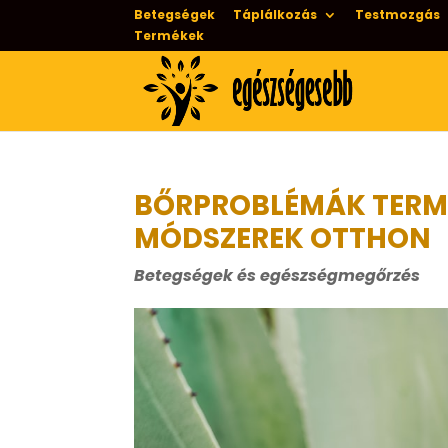
Betegségek
Táplálkozás
Testmozgás
Termékek
BŐRPROBLÉMÁK TERMÉ
MÓDSZEREK OTTHON
Betegségek és egészségmegőrzés