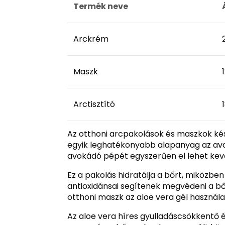
Termék neve
Arckrém
Maszk
Arctisztító
Az otthoni arcpakolások és maszkok kés
egyik leghatékonyabb alapanyag az avo
avokádó pépét egyszerűen el lehet kever
Ez a pakolás hidratálja a bőrt, miközben
antioxidánsai segítenek megvédeni a bőr
otthoni maszk az aloe vera gél használa
Az aloe vera híres gyulladáscsökkentő és 