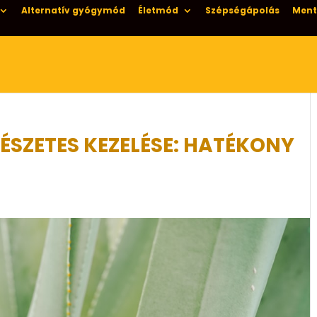
Alternatív gyógymód
Életmód
Szépségápolás
Ment
SZETES KEZELÉSE: HATÉKONY