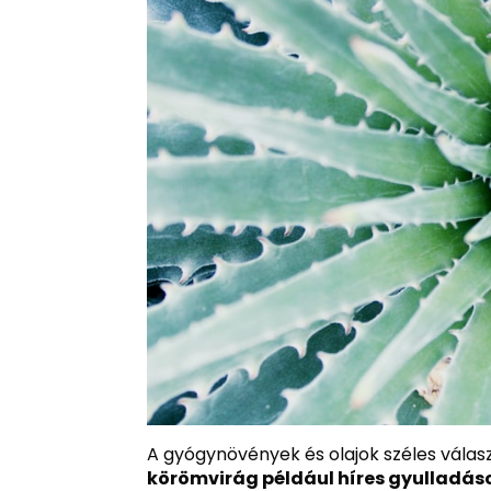
A gyógynövények és olajok széles válas
körömvirág például híres gyulladás