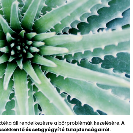
ztéka áll rendelkezésre a bőrproblémák kezelésére.
A
csökkentő és sebgyógyító tulajdonságairól.