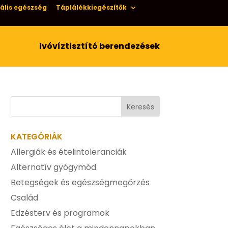
ális egészség
Táplálékkiegészítők
Ivóvíztisztító berendezések
KATEGÓRIÁK
Allergiák és ételintoleranciák
Alternatív gyógymód
Betegségek és egészségmegőrzés
Család
Edzésterv és programok