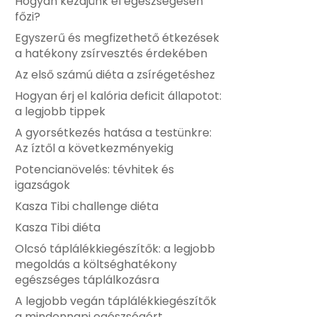
Hogyan kezdjünk el egészségesen
főzi?
Egyszerű és megfizethető étkezések
a hatékony zsírvesztés érdekében
Az első számú diéta a zsírégetéshez
Hogyan érj el kalória deficit állapotot:
a legjobb tippek
A gyorsétkezés hatása a testünkre:
Az íztől a következményekig
Potencianövelés: tévhitek és
igazságok
Kasza Tibi challenge diéta
Kasza Tibi diéta
Olcsó táplálékkiegészítők: a legjobb
megoldás a költséghatékony
egészséges táplálkozásra
A legjobb vegán táplálékkiegészítők
a mindennapi egészségért