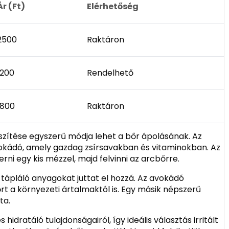
Ár (Ft)
Elérhetőség
2500
Raktáron
1200
Rendelhető
1800
Raktáron
zítése egyszerű módja lehet a bőr ápolásának. Az
kádó, amely gazdag zsírsavakban és vitaminokban. Az
ni egy kis mézzel, majd felvinni az arcbőrre.
 tápláló anyagokat juttat el hozzá. Az avokádó
t a környezeti ártalmaktól is. Egy másik népszerű
ta.
hidratáló tulajdonságairól, így ideális választás irritált