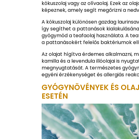
kókuszolaj vagy az olívaolaj. Ezek az ol
képeznek, amely segít megőrizni a ned
A kókuszolaj különösen gazdag laurinsav
így segíthet a pattanások kialakulásá
gyógymód a teafaolaj használata. A teaf
a pattanásokért felelős baktériumok ell
Az olajat hígítva érdemes alkalmazni, miv
kamilla és a levendula illóolajai is nyugt
megnyugtatását. A természetes gyógym
egyéni érzékenységet és allergiás reakc
GYÓGYNÖVÉNYEK ÉS OLA
ESETÉN