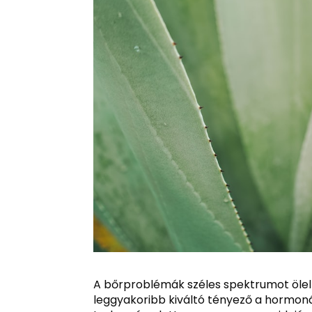
A bőrproblémák széles spektrumot öleln
leggyakoribb kiváltó tényező a hormoná