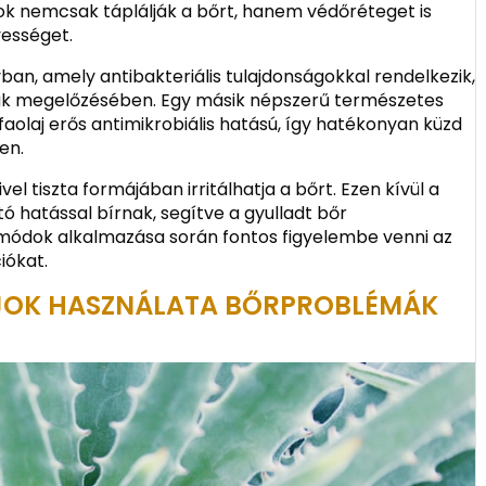
ajok nemcsak táplálják a bőrt, hanem védőréteget is
vességet.
ban, amely antibakteriális tulajdonságokkal rendelkezik,
nak megelőzésében. Egy másik népszerű természetes
aolaj erős antimikrobiális hatású, így hatékonyan küzd
en.
el tiszta formájában irritálhatja a bőrt. Ezen kívül a
ató hatással bírnak, segítve a gyulladt bőr
ódok alkalmazása során fontos figyelembe venni az
iókat.
JOK HASZNÁLATA BŐRPROBLÉMÁK