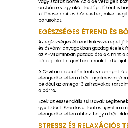
vagy száraz bőrre. Az aloe vera gélt köz
arcbőrre vagy akár testápolóként is ha
különösen zsíros bőr esetén, mivel segíte
pórusokat.
EGÉSZSÉGES ÉTREND ÉS B
Az egészséges étrend kulcsszerepet ját
és ásványi anyagokban gazdag ételek f
az A-vitaminban gazdag ételek, mint a 
bőrsejteket és javítani annak textúráját.
A C-vitamin szintén fontos szerepet játs
elengedhetetlen a bőr rugalmasságána
például az omega-3 zsírsavakat tartalm
a bőrre.
Ezek az esszenciális zsírsavak segítene
gyulladást. Ezen kívül fontos figyelni a 
elengedhetetlen ahhoz, hogy a bőr hid
STRESSZ ÉS RELAXÁCIÓS 