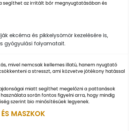
segíthet az irritált bőr megnyugtatásában és
ják ekcéma és pikkelysömör kezelésére is,
es gyógyulási folyamatait.
tás, mivel nemcsak kellemes illatú, hanem nyugtató
t csökkenteni a stresszt, ami közvetve jótékony hatással
tulajdonságai miatt segíthet megelőzni a pattanások
 használata során fontos figyelni arra, hogy mindig
őség szerint bio minősítésűek legyenek.
 ÉS MASZKOK