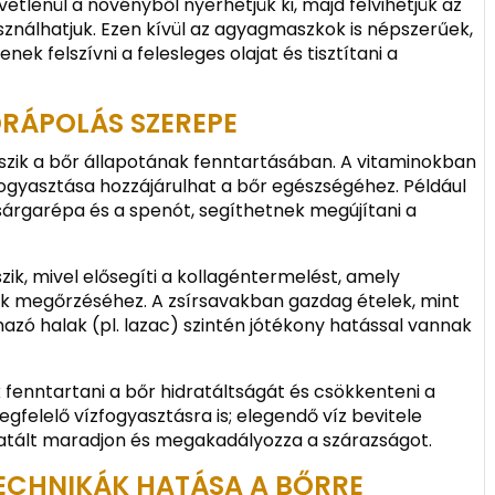
vetlenül a növényből nyerhetjük ki, majd felvihetjük az
sználhatjuk. Ezen kívül az agyagmaszkok is népszerűek,
nek felszívni a felesleges olajat és tisztítani a
ŐRÁPOLÁS SZEREPE
szik a bőr állapotának fenntartásában. A vitaminokban
ogyasztása hozzájárulhat a bőr egészségéhez. Például
sárgarépa és a spenót, segíthetnek megújítani a
zik, mivel elősegíti a kollagéntermelést, amely
k megőrzéséhez. A zsírsavakban gazdag ételek, mint
azó halak (pl. lazac) szintén jótékony hatással vannak
k fenntartani a bőr hidratáltságát és csökkenteni a
megfelelő vízfogyasztásra is; elegendő víz bevitele
ratált maradjon és megakadályozza a szárazságot.
TECHNIKÁK HATÁSA A BŐRRE