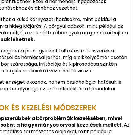
jelentkeznek. Ezek a hormonális ingadozások
ttanásokhoz és aknéhoz vezethet.
that a külső környezeti hatásokra, mint például a
 a hideg időjárás. A bőrgyulladások, mint például az
akoriak, és ezek hátterében gyakran genetikai hajlam
sak lehetnek.
egjelenő piros, gyulladt foltok és mitesszerek a
ssel és hámlással járhat, míg a pikkelysömör esetén
 bőr szárazsága, irritációja és kipirosodása szintén
allergiás reakciókra vezethetők vissza.
tlenséget okoznak, hanem pszichológiai hatásuk is
kszor befolyásolja az önértékelést és a társadalmi
K ÉS KEZELÉSI MÓDSZEREK
pszerűbbek a bőrproblémák kezelésében, mivel
ásokat a hagyományos orvosi kezelések mellett.
Az
ratálása természetes olajokkal, mint például a