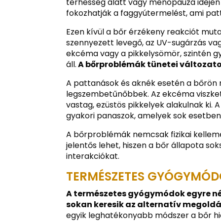
terhesség alatt vagy menopauza idején 
fokozhatják a faggyútermelést, ami pa
Ezen kívül a bőr érzékeny reakciót muta
szennyezett levegő, az UV-sugárzás vagy
ekcéma vagy a pikkelysömör, szintén gy
áll.
A bőrproblémák tünetei változato
A pattanások és aknék esetén a bőrön m
legszembetűnőbbek. Az ekcéma viszketé
vastag, ezüstös pikkelyek alakulnak ki. A
gyakori panaszok, amelyek sok esetben 
A bőrproblémák nemcsak fizikai kelleme
jelentős lehet, hiszen a bőr állapota so
interakciókat.
TERMÉSZETES GYÓGYMÓDO
A természetes gyógymódok egyre né
sokan keresik az alternatív megold
egyik leghatékonyabb módszer a bőr hid