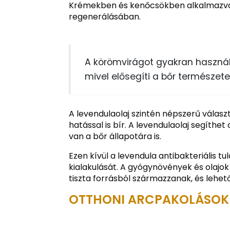
Krémekben és kenőcsökben alkalmazva 
regenerálásában.
A körömvirágot gyakran használ
mivel elősegíti a bőr természet
A levendulaolaj szintén népszerű válasz
hatással is bír. A levendulaolaj segíthe
van a bőr állapotára is.
Ezen kívül a levendula antibakteriális 
kialakulását. A gyógynövények és olajok
tiszta forrásból származzanak, és lehet
OTTHONI ARCPAKOLÁSOK