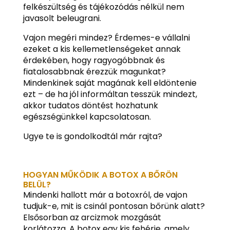
felkészültség és tájékozódás nélkül nem
javasolt beleugrani.
Vajon megéri mindez? Érdemes-e vállalni
ezeket a kis kellemetlenségeket annak
érdekében, hogy ragyogóbbnak és
fiatalosabbnak érezzük magunkat?
Mindenkinek saját magának kell eldöntenie
ezt – de ha jól informáltan tesszük mindezt,
akkor tudatos döntést hozhatunk
egészségünkkel kapcsolatosan.
Ugye te is gondolkodtál már rajta?
HOGYAN MŰKÖDIK A BOTOX A BŐRÖN
BELÜL?
Mindenki hallott már a botoxról, de vajon
tudjuk-e, mit is csinál pontosan bőrünk alatt?
Elsősorban az arcizmok mozgását
korlátozza. A botox egy kis fehérje, amely