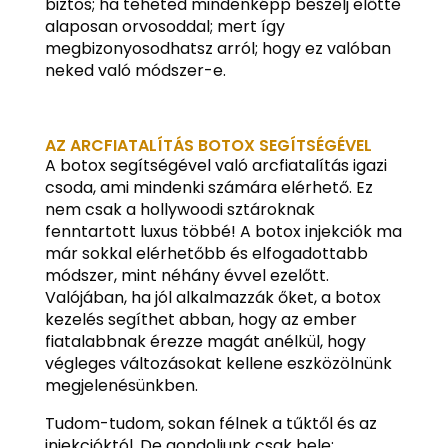
biztos; ha teheted mindenképp beszélj előtte
alaposan orvosoddal; mert így
megbizonyosodhatsz arról; hogy ez valóban
neked való módszer-e.
AZ ARCFIATALÍTÁS BOTOX SEGÍTSÉGÉVEL
A botox segítségével való arcfiatalítás igazi
csoda, ami mindenki számára elérhető. Ez
nem csak a hollywoodi sztároknak
fenntartott luxus többé! A botox injekciók ma
már sokkal elérhetőbb és elfogadottabb
módszer, mint néhány évvel ezelőtt.
Valójában, ha jól alkalmazzák őket, a botox
kezelés segíthet abban, hogy az ember
fiatalabbnak érezze magát anélkül, hogy
végleges változásokat kellene eszközölnünk
megjelenésünkben.
Tudom-tudom, sokan félnek a tűktől és az
injekcióktól. De gondoljunk csak bele: