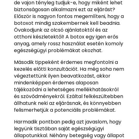
de vajon tényleg tudjuk-e, hogy miként lehet
biztonságosan alkalmazni ezt az eljárást?
Először is nagyon fontos megemlíteni, hogy a
botoxot mindig szakembernek kell beadnia.
Óvakodjunk az olcsó ajánlatoktól és az
otthoni készletektől! A botox egy igen erős
anyag, amely rossz használat esetén komoly
egészségügyi problémákat okozhat.
Második tippeként érdemes megfontolni a
kezelés előtti konzultációt. Ha még soha nem
végeztettünk ilyen beavatkozást, akkor
mindenképpen érdemes alaposan
tájékozódni a lehetséges mellékhatásokról
és szövődményekről. Ezáltal felkészültebben
állhatunk neki az eljárásnak, és könnyebben
felismerhetjük a potenciális problémákat.
Harmadik pontban pedig azt javaslom, hogy
legyünk tisztában saját egészségügyi
állapotunkkal. Néhány betegség vagy állapot