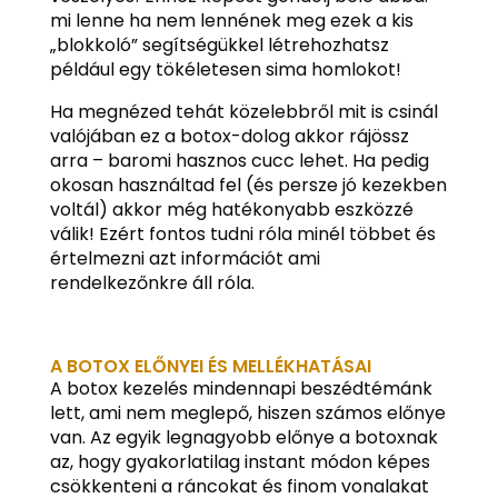
mi lenne ha nem lennének meg ezek a kis
„blokkoló” segítségükkel létrehozhatsz
például egy tökéletesen sima homlokot!
Ha megnézed tehát közelebbről mit is csinál
valójában ez a botox-dolog akkor rájössz
arra – baromi hasznos cucc lehet. Ha pedig
okosan használtad fel (és persze jó kezekben
voltál) akkor még hatékonyabb eszközzé
válik! Ezért fontos tudni róla minél többet és
értelmezni azt információt ami
rendelkezőnkre áll róla.
A BOTOX ELŐNYEI ÉS MELLÉKHATÁSAI
A botox kezelés mindennapi beszédtémánk
lett, ami nem meglepő, hiszen számos előnye
van. Az egyik legnagyobb előnye a botoxnak
az, hogy gyakorlatilag instant módon képes
csökkenteni a ráncokat és finom vonalakat