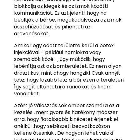
blokkolja az idegek és az izmok közötti
kommunikációt. Ez azt jelenti, hogy ha
beoltják a bőrbe, megakadályozza az izmok
összehúzódását és pihenteti az
arcvonásokat.
Amikor egy adott területre kerül a botox
injekcióval – például homlokra vagy
szemöldök közé -, úgy működik, hogy
lebénítja azt az izomterületet. Ez nem olyan
drasztikus, mint ahogy hangzik! Csak annyit
tesz, hogy lazább lesz a bőr ezen a területen.
Így segít eltűntetni a ráncokat és finom
vonalakat.
Azért jó választás sok ember számára ez a
kezelés , mert gyors és hatékony módszer
arra, hogy fiatalosabb kinézetet érjenek el
anélkül ,hogy sebészeti beavatkozáson
kellene átesniük . De hogyan lehet valaki
biztos abban ,hogy tényleg szüksége van -e