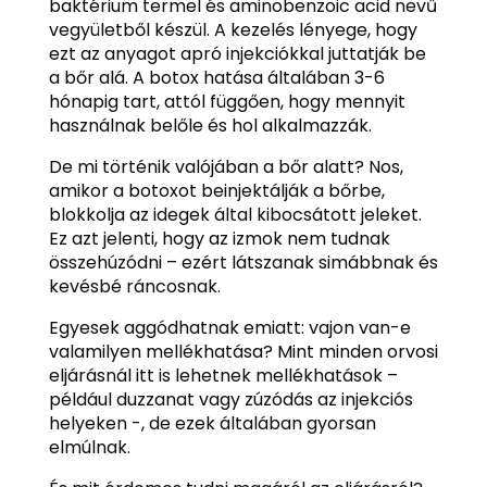
baktérium termel és aminobenzoic acid nevű
vegyületből készül. A kezelés lényege, hogy
ezt az anyagot apró injekciókkal juttatják be
a bőr alá. A botox hatása általában 3-6
hónapig tart, attól függően, hogy mennyit
használnak belőle és hol alkalmazzák.
De mi történik valójában a bőr alatt? Nos,
amikor a botoxot beinjektálják a bőrbe,
blokkolja az idegek által kibocsátott jeleket.
Ez azt jelenti, hogy az izmok nem tudnak
összehúzódni – ezért látszanak simábbnak és
kevésbé ráncosnak.
Egyesek aggódhatnak emiatt: vajon van-e
valamilyen mellékhatása? Mint minden orvosi
eljárásnál itt is lehetnek mellékhatások –
például duzzanat vagy zúzódás az injekciós
helyeken -, de ezek általában gyorsan
elmúlnak.