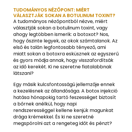
TUDOMÁNYOS NÉZŐPONT: MIÉRT
VÁLASZTJÁK SOKAN A BOTULINUM TOXINT?
A tudományos nézőpontból nézve, miért
választják sokan a botulinum toxint, vagy
ahogy legtöbben ismerik: a botoxot? Nos,
hogy őszinte legyek, az okok számtalanok. Az
első és talán legfontosabb tényező, ami
miatt sokan a botoxra esküsznek az egyszerű
és gyors módja annak, hogy visszafordítsák
az idő kerekét. Ki ne szeretne fiatalabbnak
látszani?
Egy másik kulcsfontosságú jellemzője ennek
a kezelésnek az állandósága. A botox injekció
hatása hónapokig tartó feszességet biztosít
a bőrnek anélkül, hogy napi
rendszerességgel kellene kenjük magunkat
drága krémekkel. És ki ne szeretné
megspórolni azt a rengeteg időt és pénzt?