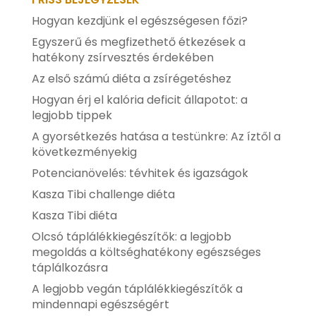
Hogyan kezdjünk el egészségesen főzi?
Egyszerű és megfizethető étkezések a
hatékony zsírvesztés érdekében
Az első számú diéta a zsírégetéshez
Hogyan érj el kalória deficit állapotot: a
legjobb tippek
A gyorsétkezés hatása a testünkre: Az íztől a
következményekig
Potencianövelés: tévhitek és igazságok
Kasza Tibi challenge diéta
Kasza Tibi diéta
Olcsó táplálékkiegészítők: a legjobb
megoldás a költséghatékony egészséges
táplálkozásra
A legjobb vegán táplálékkiegészítők a
mindennapi egészségért