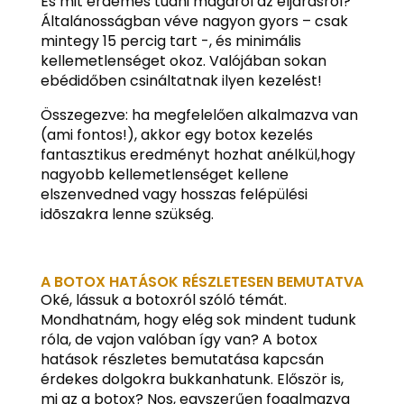
És mit érdemes tudni magáról az eljárásról?
Általánosságban véve nagyon gyors – csak
mintegy 15 percig tart -, és minimális
kellemetlenséget okoz. Valójában sokan
ebédidőben csináltatnak ilyen kezelést!
Összegezve: ha megfelelően alkalmazva van
(ami fontos!), akkor egy botox kezelés
fantasztikus eredményt hozhat anélkül,hogy
nagyobb kellemetlenséget kellene
elszenvedned vagy hosszas felépülési
idõszakra lenne szükség.
A BOTOX HATÁSOK RÉSZLETESEN BEMUTATVA
Oké, lássuk a botoxról szóló témát.
Mondhatnám, hogy elég sok mindent tudunk
róla, de vajon valóban így van? A botox
hatások részletes bemutatása kapcsán
érdekes dolgokra bukkanhatunk. Először is,
mi az a botox? Nos, egyszerűen fogalmazva