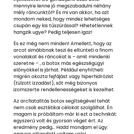
mennyire lenne jó megszabadulni néhány
mély ráncunktól? És mi van akkor, ha azt
mondom neked, hogy mindez lehetséges
csupán egy kis tűszúrással? Hihetetlennek
hangzik ugye? Pedig teljesen igaz!
És ez még nem minden! Amellett, hogy az
arcot simábbnak teszi és eltünteti a finom
vonalakat és ráncokat is – amit mindenki
szeretne – , a botox más egészségügyi
előnyökkel is járhat. Például enyhítheti
migrén okozta fejfájást vagy hiperhidrózist
(túlzott izzadást), sőt még bizonyos
izomszerte rendellenességeket is kezelhet.
Az arcfiatalítás botox segítségével tehát
nem csak esztétikai célokat szolgálhat. Én
magam is próbáltam már ki ezt a technikát:
egyszerű volt és gyorsan véget ért. Az
eredmény pedig… Hadd mondjam el úgy:
nagyon elégedett voltam vele!