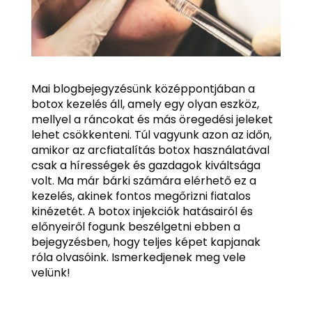
Mai blogbejegyzésünk középpontjában a
botox kezelés áll, amely egy olyan eszköz,
mellyel a ráncokat és más öregedési jeleket
lehet csökkenteni. Túl vagyunk azon az időn,
amikor az arcfiatalítás botox használatával
csak a hírességek és gazdagok kiváltsága
volt. Ma már bárki számára elérhető ez a
kezelés, akinek fontos megőrizni fiatalos
kinézetét. A botox injekciók hatásairól és
előnyeiről fogunk beszélgetni ebben a
bejegyzésben, hogy teljes képet kapjanak
róla olvasóink. Ismerkedjenek meg vele
velünk!