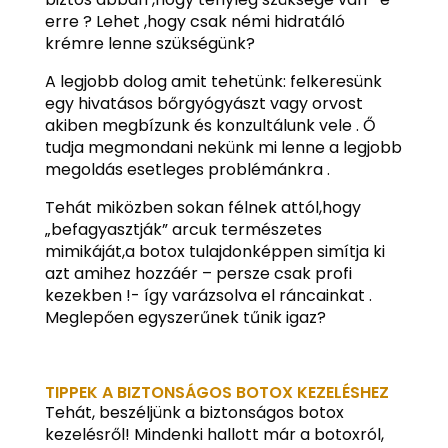
erre ? Lehet ,hogy csak némi hidratáló
krémre lenne szükségünk?
A legjobb dolog amit tehetünk: felkeresünk
egy hivatásos bőrgyógyászt vagy orvost
akiben megbízunk és konzultálunk vele . Ő
tudja megmondani nekünk mi lenne a legjobb
megoldás esetleges problémánkra .
Tehát miközben sokan félnek attól,hogy
„befagyasztják” arcuk természetes
mimikáját,a botox tulajdonképpen simítja ki
azt amihez hozzáér – persze csak profi
kezekben !- így varázsolva el ráncainkat .
Meglepően egyszerűnek tűnik igaz?
TIPPEK A BIZTONSÁGOS BOTOX KEZELÉSHEZ
Tehát, beszéljünk a biztonságos botox
kezelésről! Mindenki hallott már a botoxról,