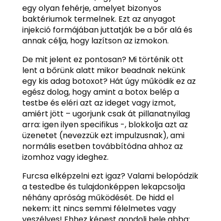
egy olyan fehérje, amelyet bizonyos
baktériumok termelnek. Ezt az anyagot
injekció formájában juttatják be a bőr alá és
annak célja, hogy lazítson az izmokon.
De mit jelent ez pontosan? Mi történik ott
lent a bőrünk alatt mikor beadnak nekünk
egy kis adag botoxot? Hát úgy működik ez az
egész dolog, hogy amint a botox belép a
testbe és eléri azt az ideget vagy izmot,
amiért jött – ugorjunk csak át pillanatnyilag
arra: igen ilyen specifikus -, blokkolja azt az
üzenetet (nevezzük ezt impulzusnak), ami
normális esetben továbbítódna ahhoz az
izomhoz vagy ideghez.
Furcsa elképzelni ezt igaz? Valami belopódzik
a testedbe és tulajdonképpen lekapcsolja
néhány apróság működését. De hidd el
nekem: itt nincs semmi félelmetes vagy
veszélyes! Ehhez képest gondolj bele abba: