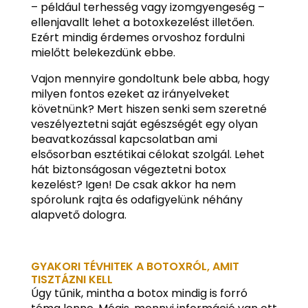
– például terhesség vagy izomgyengeség –
ellenjavallt lehet a botoxkezelést illetően.
Ezért mindig érdemes orvoshoz fordulni
mielőtt belekezdünk ebbe.
Vajon mennyire gondoltunk bele abba, hogy
milyen fontos ezeket az irányelveket
követnünk? Mert hiszen senki sem szeretné
veszélyeztetni saját egészségét egy olyan
beavatkozással kapcsolatban ami
elsősorban esztétikai célokat szolgál. Lehet
hát biztonságosan végeztetni botox
kezelést? Igen! De csak akkor ha nem
spórolunk rajta és odafigyelünk néhány
alapvető dologra.
GYAKORI TÉVHITEK A BOTOXRÓL, AMIT
TISZTÁZNI KELL
Úgy tűnik, mintha a botox mindig is forró