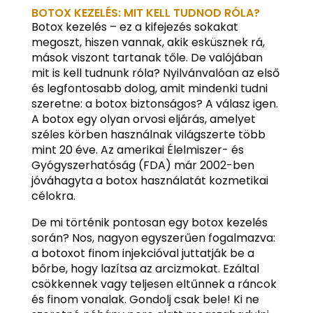
BOTOX KEZELÉS: MIT KELL TUDNOD RÓLA?
Botox kezelés – ez a kifejezés sokakat
megoszt, hiszen vannak, akik esküsznek rá,
mások viszont tartanak tőle. De valójában
mit is kell tudnunk róla? Nyilvánvalóan az első
és legfontosabb dolog, amit mindenki tudni
szeretne: a botox biztonságos? A válasz igen.
A botox egy olyan orvosi eljárás, amelyet
széles körben használnak világszerte több
mint 20 éve. Az amerikai Élelmiszer- és
Gyógyszerhatóság (FDA) már 2002-ben
jóváhagyta a botox használatát kozmetikai
célokra.
De mi történik pontosan egy botox kezelés
során? Nos, nagyon egyszerűen fogalmazva:
a botoxot finom injekcióval juttatják be a
bőrbe, hogy lazítsa az arcizmokat. Ezáltal
csökkennek vagy teljesen eltűnnek a ráncok
és finom vonalak. Gondolj csak bele! Ki ne