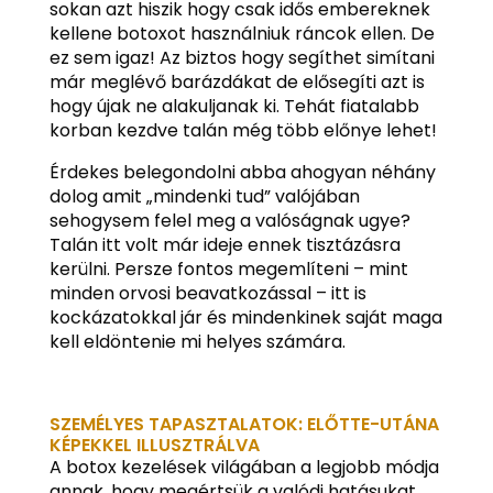
sokan azt hiszik hogy csak idős embereknek
kellene botoxot használniuk ráncok ellen. De
ez sem igaz! Az biztos hogy segíthet simítani
már meglévő barázdákat de elősegíti azt is
hogy újak ne alakuljanak ki. Tehát fiatalabb
korban kezdve talán még több előnye lehet!
Érdekes belegondolni abba ahogyan néhány
dolog amit „mindenki tud” valójában
sehogysem felel meg a valóságnak ugye?
Talán itt volt már ideje ennek tisztázásra
kerülni. Persze fontos megemlíteni – mint
minden orvosi beavatkozással – itt is
kockázatokkal jár és mindenkinek saját maga
kell eldöntenie mi helyes számára.
SZEMÉLYES TAPASZTALATOK: ELŐTTE-UTÁNA
KÉPEKKEL ILLUSZTRÁLVA
A botox kezelések világában a legjobb módja
annak, hogy megértsük a valódi hatásukat,