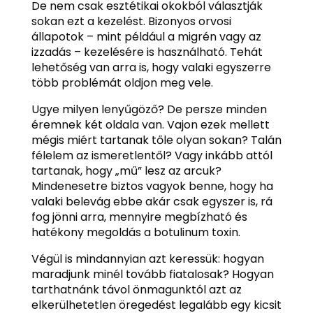
De nem csak esztétikai okokból választják
sokan ezt a kezelést. Bizonyos orvosi
állapotok – mint például a migrén vagy az
izzadás – kezelésére is használható. Tehát
lehetőség van arra is, hogy valaki egyszerre
több problémát oldjon meg vele.
Ugye milyen lenyűgöző? De persze minden
éremnek két oldala van. Vajon ezek mellett
mégis miért tartanak tőle olyan sokan? Talán
félelem az ismeretlentől? Vagy inkább attól
tartanak, hogy „mű” lesz az arcuk?
Mindenesetre biztos vagyok benne, hogy ha
valaki belevág ebbe akár csak egyszer is, rá
fog jönni arra, mennyire megbízható és
hatékony megoldás a botulinum toxin.
Végül is mindannyian azt keressük: hogyan
maradjunk minél tovább fiatalosak? Hogyan
tarthatnánk távol önmagunktól azt az
elkerülhetetlen öregedést legalább egy kicsit