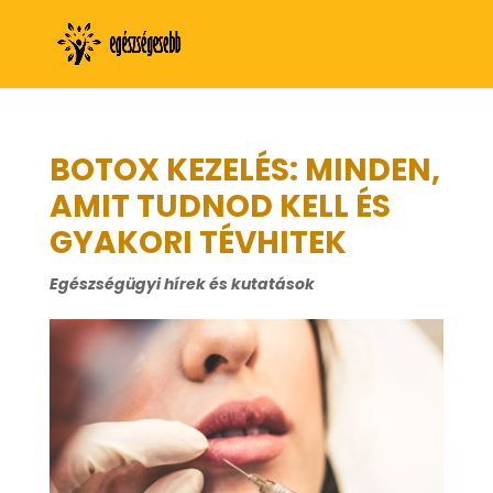
BOTOX KEZELÉS: MINDEN,
AMIT TUDNOD KELL ÉS
GYAKORI TÉVHITEK
Egészségügyi hírek és kutatások