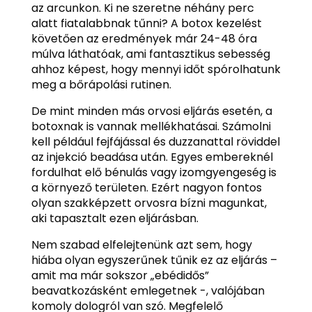
az arcunkon. Ki ne szeretne néhány perc
alatt fiatalabbnak tűnni? A botox kezelést
követően az eredmények már 24-48 óra
múlva láthatóak, ami fantasztikus sebesség
ahhoz képest, hogy mennyi időt spórolhatunk
meg a bőrápolási rutinen.
De mint minden más orvosi eljárás esetén, a
botoxnak is vannak mellékhatásai. Számolni
kell például fejfájással és duzzanattal röviddel
az injekció beadása után. Egyes embereknél
fordulhat elő bénulás vagy izomgyengeség is
a környező területen. Ezért nagyon fontos
olyan szakképzett orvosra bízni magunkat,
aki tapasztalt ezen eljárásban.
Nem szabad elfelejtenünk azt sem, hogy
hiába olyan egyszerűnek tűnik ez az eljárás –
amit ma már sokszor „ebédidős”
beavatkozásként emlegetnek -, valójában
komoly dologról van szó. Megfelelő