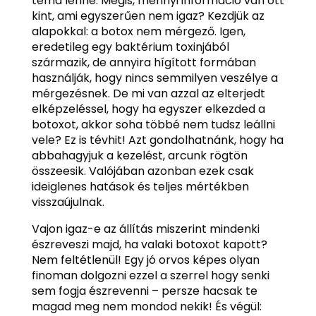
téma lenne. Mégis, mennyi információ van ott
kint, ami egyszerűen nem igaz? Kezdjük az
alapokkal: a botox nem mérgező. Igen,
eredetileg egy baktérium toxinjából
származik, de annyira hígított formában
használják, hogy nincs semmilyen veszélye a
mérgezésnek. De mi van azzal az elterjedt
elképzeléssel, hogy ha egyszer elkezded a
botoxot, akkor soha többé nem tudsz leállni
vele? Ez is tévhit! Azt gondolhatnánk, hogy ha
abbahagyjuk a kezelést, arcunk rögtön
összeesik. Valójában azonban ezek csak
ideiglenes hatások és teljes mértékben
visszaújulnak.
Vajon igaz-e az állítás miszerint mindenki
észreveszi majd, ha valaki botoxot kapott?
Nem feltétlenül! Egy jó orvos képes olyan
finoman dolgozni ezzel a szerrel hogy senki
sem fogja észrevenni – persze hacsak te
magad meg nem mondod nekik! És végül: