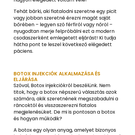
Tehát bárki, aki fiatalodni szeretne egy picit
vagy jobban szeretné érezni magát saját
bőrében – legyen szó férfiról vagy nőröl –
nyugodtan merje felpróbálni ezt a modern
csodaszerként emlegetett eljárást! Ki tudja
hátha pont te leszel következő elégedett
páciens.
BOTOX INJEKCIÓK ALKALMAZÁSA ÉS
ELJÁRÁSA
Szóval, Botox injekciókról beszélünk. Nem
titok, hogy a botox népszerű választás azok
számára, akik szeretnének megszabadulni a
ráncoktól és visszaszerezni fiatalos
megjelenésüket. De mi is pontosan a botox
és hogyan működik?
A botox egy olyan anyag, amelyet bizonyos