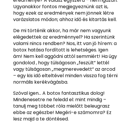
eredménye? A válasz egyszerű – nem igazán.
Ugyanakkor fontos megjegyeznünk azt is,
hogy ezek az eredmények nem jönnek létre
varázslatos módon; ahhoz idő és kitartás kell.
De mi történik akkor, ha már nem vagyunk
elégedettek az eredménnyel? Ha szerintünk
valami nincs rendben? Nos, itt van jó hírem: a
botox hatása fordított is lehetséges. Igen
ám! Nem kell aggódni attól semmiért! Ha úgy
gondolod , hogy túlságosan „feszült” lettél
vagy túlságosan „megmerevedett” az arcod
– egy kis idő elteltével minden vissza fog térni
normális kerékvágásba.
Szóval igen… A botox fantasztikus dolog!
Mindenesetre ne feledd el: mint mindig –
tanulj meg többet róla mielőtt beleugrasz
ebbe az egészbe! Megéri-e számomra? Ez
lesz majd a te döntésed.