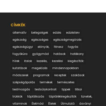
CÍMKÉK
alternatív
betegségek
edzés
edzésterv
egészség
egészséges
egészségmegőrzés
egészségügyi
előnyök,
fitnesz
fogyás
fogyókúra
gyógymód
hatások
hatékony
hírek
italok
kezelés,
kezelési
kiegészítők:
kutatások
megelőzés
mindennapokban
módszerek
programok
receptek
szokások
szépségápolás
termékek
természetes
testmozgás
testsúlykontroll:
tippek
titkai
trükkök
táplálkozás
táplálékkiegészítők
tünetek,
vitaminok
Életmód
Ételek
Útmutató
ásványi