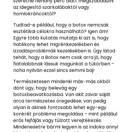
szeretné néhány perc alatt megszabadulni
az idegesítő szarkalábaktól vagy
homlokráncoktól?
Tudtad-e például, hogy a botox nemcsak
esztétikai célokra használható? Igen ám!
Egyre több kutatás mutatja ki azt is, hogy
hatékony lehet migrénkezelésben és
izzadásproblémák kezelésében is. Úgy látod
tehát, hogy a Botox nem csak arra jó, hogy
fiatalabbnak lássuk magunkat a tükörben –
noha nyilván ezzel sincs semmi baj!
Természetesen mindenki más-más okból
dönt úgy, hogy belevág egy
botoxbeavatkozásba. Van akit zavar saját
arca természetes öregedése; van pedig
olyan is akinek fontosabb lehet egy-egy
konkrét probléma megoldása – mint például
erős fejfájás vagy túlzott verejtékezés.
Mindenesetre bármi legyen is az indoka annyi