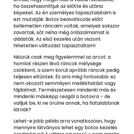
ha összehasonlítjuk az előtte és utána
képeket. Az én személyes tapasztalataim is
ezt mutatják: Botox beavatkozás előtt
kellemetlen ráncaim voltak, amelyek sokszor
zavartak, sőt néha még önbizalmamat is
aláásták. Az első kezelés után viszont
hihetetlen változást tapasztaltam!
Nézzük csak meg figyelemmel az arcot: a
homlok részen lévő ráncok mélysége
csökkent, a szem körüli apróbb ráncok pedig
teljesen eltűntek. És ami még fontosabb: ez
nem okozott semmilyen mellékhatást vagy
fájdalmat. Természetesen mindenki más és
mindenki másképp reagál a botoxra – de
valljuk be, ki ne örülne annak, ha fiatalabbnak
látnák?
Lehet-e jobb példa arra vonatkozóan, hogy
mennyire látványos lehet egy botox kezelés