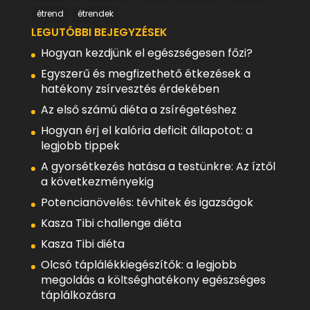
étrend
étrendek
LEGUTÓBBI BEJEGYZÉSEK
Hogyan kezdjünk el egészségesen főzi?
Egyszerű és megfizethető étkezések a
hatékony zsírvesztés érdekében
Az első számú diéta a zsírégetéshez
Hogyan érj el kalória deficit állapotot: a
legjobb tippek
A gyorsétkezés hatása a testünkre: Az íztől
a következményekig
Potencianövelés: tévhitek és igazságok
Kasza Tibi challenge diéta
Kasza Tibi diéta
Olcsó táplálékkiegészítők: a legjobb
megoldás a költséghatékony egészséges
táplálkozásra