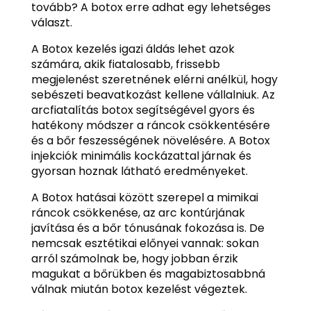
tovább? A botox erre adhat egy lehetséges
választ.
A Botox kezelés igazi áldás lehet azok
számára, akik fiatalosabb, frissebb
megjelenést szeretnének elérni anélkül, hogy
sebészeti beavatkozást kellene vállalniuk. Az
arcfiatalítás botox segítségével gyors és
hatékony módszer a ráncok csökkentésére
és a bőr feszességének növelésére. A Botox
injekciók minimális kockázattal járnak és
gyorsan hoznak látható eredményeket.
A Botox hatásai között szerepel a mimikai
ráncok csökkenése, az arc kontúrjának
javítása és a bőr tónusának fokozása is. De
nemcsak esztétikai előnyei vannak: sokan
arról számolnak be, hogy jobban érzik
magukat a bőrükben és magabiztosabbná
válnak miután botox kezelést végeztek.