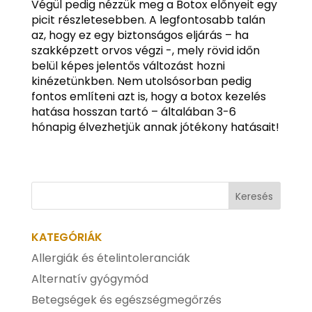
Végül pedig nézzük meg a Botox előnyeit egy
picit részletesebben. A legfontosabb talán
az, hogy ez egy biztonságos eljárás – ha
szakképzett orvos végzi -, mely rövid időn
belül képes jelentős változást hozni
kinézetünkben. Nem utolsósorban pedig
fontos említeni azt is, hogy a botox kezelés
hatása hosszan tartó – általában 3-6
hónapig élvezhetjük annak jótékony hatásait!
KATEGÓRIÁK
Allergiák és ételintoleranciák
Alternatív gyógymód
Betegségek és egészségmegőrzés