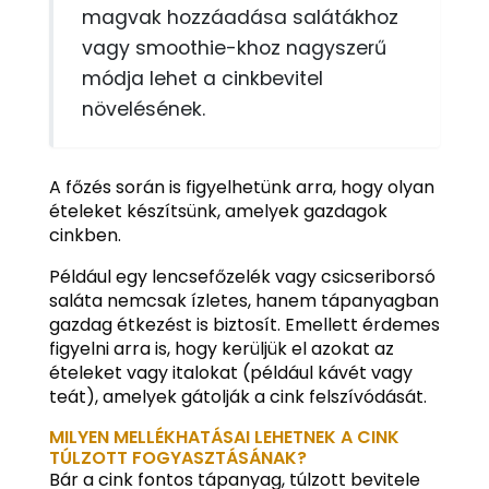
magvak hozzáadása salátákhoz
vagy smoothie-khoz nagyszerű
módja lehet a cinkbevitel
növelésének.
A főzés során is figyelhetünk arra, hogy olyan
ételeket készítsünk, amelyek gazdagok
cinkben.
Például egy lencsefőzelék vagy csicseriborsó
saláta nemcsak ízletes, hanem tápanyagban
gazdag étkezést is biztosít. Emellett érdemes
figyelni arra is, hogy kerüljük el azokat az
ételeket vagy italokat (például kávét vagy
teát), amelyek gátolják a cink felszívódását.
MILYEN MELLÉKHATÁSAI LEHETNEK A CINK
TÚLZOTT FOGYASZTÁSÁNAK?
Bár a cink fontos tápanyag, túlzott bevitele