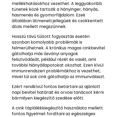
mellékhatásokhoz vezethet. A leggyakoribb
tünetek közé tartozik a hányinger, hányás,
hasmenés és gyomorfájdalom. Ezek
általában átmeneti jellegűek és csökkentett
dózis mellett megszűnnek.
Hosszú távú túlzott fogyasztás esetén
azonban komolyabb problémák is
felmerülhetnek. A krónikus magas cinkbevitel
gátolhatja más ásványi anyagok
felszívódását, például rézét és vasét, ami
további hiányállapotokat okozhat. Ezen kívül
immunrendszeri problémákhoz is vezethet,
mivel túl sok cink gátolhatja az immunválaszt.
Ezért rendkívül fontos betartani az ajánlott
napi bevitel határait és orvosi tanácsot kérni
bármilyen kiegészítő szedése előtt.
A cink táplálékkiegészítő használata mellett
fontos figyelmet fordítani az egészséges