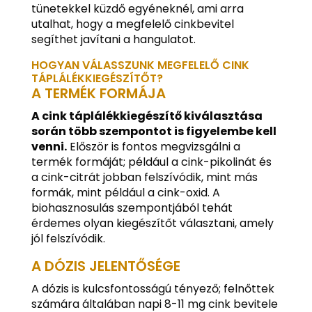
tünetekkel küzdő egyéneknél, ami arra
utalhat, hogy a megfelelő cinkbevitel
segíthet javítani a hangulatot.
HOGYAN VÁLASSZUNK MEGFELELŐ CINK
TÁPLÁLÉKKIEGÉSZÍTŐT?
A TERMÉK FORMÁJA
A cink táplálékkiegészítő kiválasztása
során több szempontot is figyelembe kell
venni.
Először is fontos megvizsgálni a
termék formáját; például a cink-pikolinát és
a cink-citrát jobban felszívódik, mint más
formák, mint például a cink-oxid. A
biohasznosulás szempontjából tehát
érdemes olyan kiegészítőt választani, amely
jól felszívódik.
A DÓZIS JELENTŐSÉGE
A dózis is kulcsfontosságú tényező; felnőttek
számára általában napi 8-11 mg cink bevitele