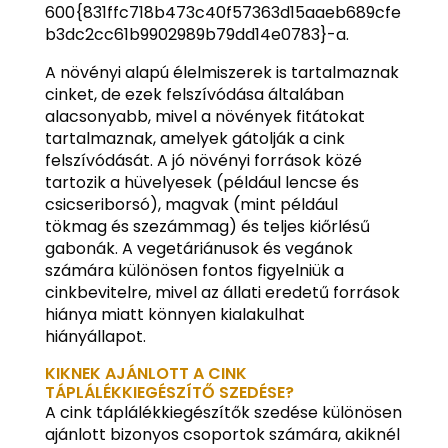
600{831ffc718b473c40f57363d15aaeb689cfe
b3dc2cc61b9902989b79dd14e0783}-a.
A növényi alapú élelmiszerek is tartalmaznak
cinket, de ezek felszívódása általában
alacsonyabb, mivel a növények fitátokat
tartalmaznak, amelyek gátolják a cink
felszívódását. A jó növényi források közé
tartozik a hüvelyesek (például lencse és
csicseriborsó), magvak (mint például
tökmag és szezámmag) és teljes kiőrlésű
gabonák. A vegetáriánusok és vegánok
számára különösen fontos figyelniük a
cinkbevitelre, mivel az állati eredetű források
hiánya miatt könnyen kialakulhat
hiányállapot.
KIKNEK AJÁNLOTT A CINK
TÁPLÁLÉKKIEGÉSZÍTŐ SZEDÉSE?
A cink táplálékkiegészítők szedése különösen
ajánlott bizonyos csoportok számára, akiknél