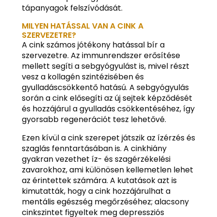
tápanyagok felszívódását.
MILYEN HATÁSSAL VAN A CINK A
SZERVEZETRE?
A cink számos jótékony hatással bír a
szervezetre. Az immunrendszer erősítése
mellett segíti a sebgyógyulást is, mivel részt
vesz a kollagén szintézisében és
gyulladáscsökkentő hatású. A sebgyógyulás
során a cink elősegíti az új sejtek képződését
és hozzájárul a gyulladás csökkentéséhez, így
gyorsabb regenerációt tesz lehetővé.
Ezen kívül a cink szerepet játszik az ízérzés és
szaglás fenntartásában is. A cinkhiány
gyakran vezethet íz- és szagérzékelési
zavarokhoz, ami különösen kellemetlen lehet
az érintettek számára. A kutatások azt is
kimutatták, hogy a cink hozzájárulhat a
mentális egészség megőrzéséhez; alacsony
cinkszintet figyeltek meg depressziós