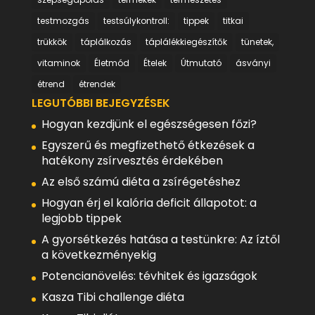
testmozgás
testsúlykontroll:
tippek
titkai
trükkök
táplálkozás
táplálékkiegészítők
tünetek,
vitaminok
Életmód
Ételek
Útmutató
ásványi
étrend
étrendek
LEGUTÓBBI BEJEGYZÉSEK
Hogyan kezdjünk el egészségesen főzi?
Egyszerű és megfizethető étkezések a
hatékony zsírvesztés érdekében
Az első számú diéta a zsírégetéshez
Hogyan érj el kalória deficit állapotot: a
legjobb tippek
A gyorsétkezés hatása a testünkre: Az íztől
a következményekig
Potencianövelés: tévhitek és igazságok
Kasza Tibi challenge diéta