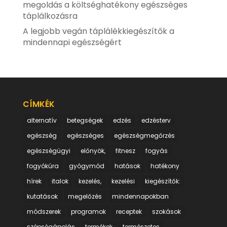
megoldás a költséghatékony egészséges
táplálkozásra
A legjobb vegán táplálékkiegészítők a
mindennapi egészségért
CÍMKÉK
alternatív
betegségek
edzés
edzésterv
egészség
egészséges
egészségmegőrzés
egészségügyi
előnyök,
fitnesz
fogyás
fogyókúra
gyógymód
hatások
hatékony
hírek
italok
kezelés,
kezelési
kiegészítők:
kutatások
megelőzés
mindennapokban
módszerek
programok
receptek
szokások
szépségápolás
termékek
természetes