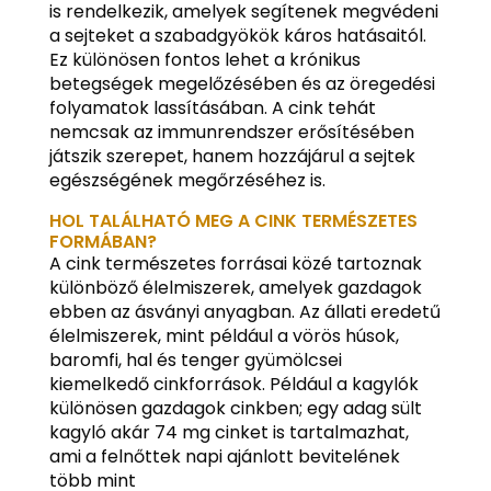
is rendelkezik, amelyek segítenek megvédeni
a sejteket a szabadgyökök káros hatásaitól.
Ez különösen fontos lehet a krónikus
betegségek megelőzésében és az öregedési
folyamatok lassításában. A cink tehát
nemcsak az immunrendszer erősítésében
játszik szerepet, hanem hozzájárul a sejtek
egészségének megőrzéséhez is.
HOL TALÁLHATÓ MEG A CINK TERMÉSZETES
FORMÁBAN?
A cink természetes forrásai közé tartoznak
különböző élelmiszerek, amelyek gazdagok
ebben az ásványi anyagban. Az állati eredetű
élelmiszerek, mint például a vörös húsok,
baromfi, hal és tenger gyümölcsei
kiemelkedő cinkforrások. Például a kagylók
különösen gazdagok cinkben; egy adag sült
kagyló akár 74 mg cinket is tartalmazhat,
ami a felnőttek napi ajánlott bevitelének
több mint