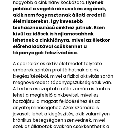
nagyobb a cinkhiány kockázata.
Ilyenek
például a vegetáriánusok és vegánok,
akik nem fogyasztanak állati eredetű
élelmiszereket, így kevesebb
biohasznosulású cinkhez jutnak.
Ezen
kívül az idősek is hajlamosabbak
lehetnek a cinkhiányra, mivel az életkor
előrehaladtával csökkenhet a
tápanyagok felszívódása.
A sportolók és aktív életmódot folytató
emberek szintén profitálhatnak a cink
kiegészítéséből, mivel a fizikai aktivitás során
megnövekedett tápanyagszükségletük van.
A terhes és szoptató nők számára is fontos
lehet a megfelelő cinkbevitel, mivel ez
hozzájárul a magzat fejlődéséhez és az
anyatej minőségéhez. Azok számára is
javasolt lehet a kiegészítés, akik valamilyen
krónikus betegségben szenvednek, mivel
ezek az állapotok gyakran csökkenthetik a