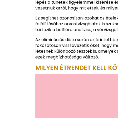
lépés a tünetek figyelemmel kísérése 
vezetniük arról, hogy mit ettek, és mil
Ez segíthet azonosítani azokat az étel
felállításához orvosi vizsgálatok is sz
tartozik a bélflóra analízise, a vérvizsgá
Az eliminációs diéta során az érintett ét
fokozatosan visszavezetik őket, hogy me
léteznek különböző tesztek is, amelyek 
ezek megbízhatósága változó.
MILYEN ÉTRENDET KELL KÖ