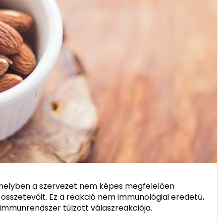
 amelyben a szervezet nem képes megfelelően
 összetevőit. Ez a reakció nem immunológiai eredetű,
z immunrendszer túlzott válaszreakciója.