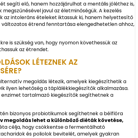
t segíti elő, hanem hozzájárulhat a mentális jóléthez is,
ek megszűnésével javul az életminőségük. A kezelés
ak az intoleráns ételeket iktassuk ki, hanem helyettesítő
és változatos étrend fenntartása elengedhetetlen ahhoz,
sekre is szükség van, hogy nyomon követhessük az
thassuk az étrendet.
LDÁSOK LÉTEZNEK AZ
ÉSÉRE?
lternatív megoldás létezik, amelyek kiegészíthetik a
 ilyen lehetőség a táplálékkiegészítők alkalmazása.
z enzimet tartalmazó kiegészítők segíthetnek a
én bizonyos probiotikumok segíthetnek a bélflóra
v megoldás lehet a különböző diéták követése,
iéta célja, hogy csökkentse a fermentálható
zacharidok és poliolok bevitelét, amelyek gyakran