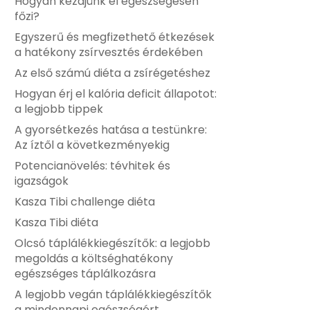
Hogyan kezdjünk el egészségesen
főzi?
Egyszerű és megfizethető étkezések
a hatékony zsírvesztés érdekében
Az első számú diéta a zsírégetéshez
Hogyan érj el kalória deficit állapotot:
a legjobb tippek
A gyorsétkezés hatása a testünkre:
Az íztől a következményekig
Potencianövelés: tévhitek és
igazságok
Kasza Tibi challenge diéta
Kasza Tibi diéta
Olcsó táplálékkiegészítők: a legjobb
megoldás a költséghatékony
egészséges táplálkozásra
A legjobb vegán táplálékkiegészítők
a mindennapi egészségért