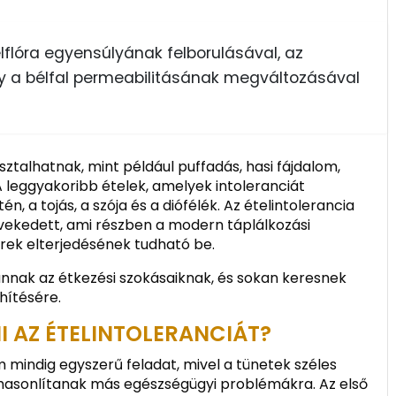
lflóra egyensúlyának felborulásával, az
 a bélfal permeabilitásának megváltozásával
ztalhatnak, mint például puffadás, hasi fájdalom,
leggyakoribb ételek, amelyek intoleranciát
én, a tojás, a szója és a diófélék. Az ételintolerancia
vekedett, ami részben a modern táplálkozási
erek elterjedésének tudható be.
nak az étkezési szokásaiknak, és sokan keresnek
hítésére.
I AZ ÉTELINTOLERANCIÁT?
m mindig egyszerű feladat, mivel a tünetek széles
 hasonlítanak más egészségügyi problémákra. Az első