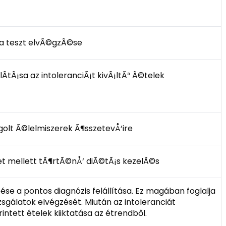
ia teszt elvÃ©gzÃ©se
Ã­tÃ¡sa az intoleranciÃ¡t kivÃ¡ltÃ³ Ã©telek
golt Ã©lelmiszerek Ã¶sszetevÅ‘ire
et mellett tÃ¶rtÃ©nÅ‘ diÃ©tÃ¡s kezelÃ©s
ése a pontos diagnózis felállítása. Ez magában foglalja
zsgálatok elvégzését. Miután az intoleranciát
intett ételek kiiktatása az étrendből.