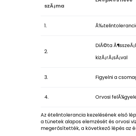
szÃ¡ma
1.
Ã‰telintoleranc
DiÃ©ta Ã¶sszeÃ¡ll
2.
kizÃ¡rÃ¡sÃ¡val
3.
Figyelni a csoma
4.
Orvosi felÃ¼gyel
Az ételintolerancia kezelésének első lép
a tünetek alapos elemzését és orvosi vi
megerősítették, a következő lépés az ér