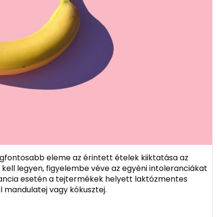
egfontosabb eleme az érintett ételek kiiktatása az
kell legyen, figyelembe véve az egyéni intoleranciákat
erancia esetén a tejtermékek helyett laktózmentes
l mandulatej vagy kókusztej.