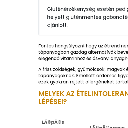
Gluténérzékenység esetén pedi
helyett gluténmentes gabonafél
ajánlott.
Fontos hangsúlyozni, hogy az étrend nem
tápanyagban gazdag alternatívák beveze
elegendő vitaminhoz és ásványi anyagho
A friss zöldségek, gyümölcsök, magvak 
tápanyagoknak. Emellett érdemes figyeln
ezek gyakran rejtett allergéneket tart
MELYEK AZ ÉTELINTOLERA
LÉPÉSEI?
LÃ©pÃ©s
LÃ©pÃ©s neve