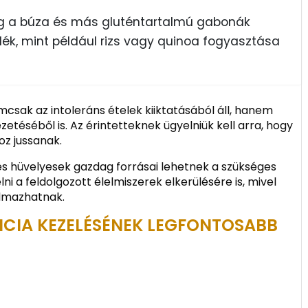
g a búza és más gluténtartalmú gabonák
ék, mint például rizs vagy quinoa fogyasztása
csak az intoleráns ételek kiiktatásából áll, hanem
téséből is. Az érintetteknek ügyelniük kell arra, hogy
z jussanak.
és hüvelyesek gazdag forrásai lehetnek a szükséges
i a feldolgozott élelmiszerek elkerülésére is, mivel
almazhatnak.
NCIA KEZELÉSÉNEK LEGFONTOSABB