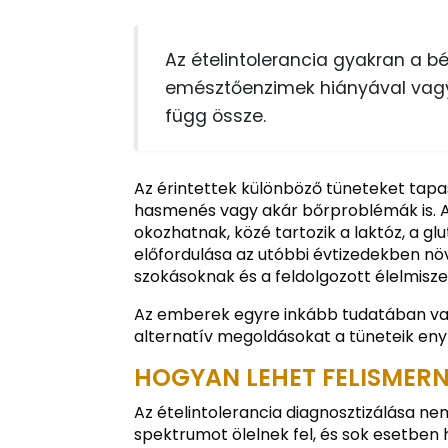
Az ételintolerancia gyakran a bé
emésztőenzimek hiányával vagy
függ össze.
Az érintettek különböző tüneteket tapas
hasmenés vagy akár bőrproblémák is. A 
okozhatnak, közé tartozik a laktóz, a glut
előfordulása az utóbbi évtizedekben nö
szokásoknak és a feldolgozott élelmisz
Az emberek egyre inkább tudatában van
alternatív megoldásokat a tüneteik eny
HOGYAN LEHET FELISMERN
Az ételintolerancia diagnosztizálása ne
spektrumot ölelnek fel, és sok esetben