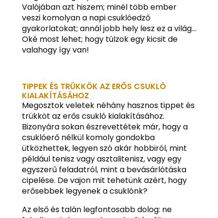
Valójában azt hiszem; minél több ember
veszi komolyan a napi csuklóedző
gyakorlatokat; annál jobb hely lesz ez a világ…
Oké most lehet; hogy túlzok egy kicsit de
valahogy így van!
TIPPEK ÉS TRÜKKÖK AZ ERŐS CSUKLÓ
KIALAKÍTÁSÁHOZ
Megosztok veletek néhány hasznos tippet és
trükköt az erős csukló kialakításához.
Bizonyára sokan észrevettétek már, hogy a
csuklóerő nélkül komoly gondokba
ütközhettek, legyen szó akár hobbiról, mint
például tenisz vagy asztalitenisz, vagy egy
egyszerű feladatról, mint a bevásárlótáska
cipelése. De vajon mit tehetünk azért, hogy
erősebbek legyenek a csuklónk?
Az első és talán legfontosabb dolog: ne