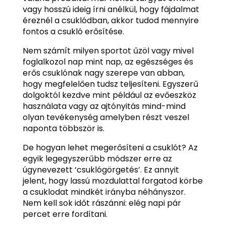
vagy hosszú ideig írni anélkül, hogy fájdalmat
éreznél a csuklódban, akkor tudod mennyire
fontos a csukló erősítése.
Nem számít milyen sportot űzöl vagy mivel
foglalkozol nap mint nap, az egészséges és
erős csuklónak nagy szerepe van abban,
hogy megfelelően tudsz teljesíteni. Egyszerű
dolgoktól kezdve mint például az evőeszköz
használata vagy az ajtónyitás mind-mind
olyan tevékenység amelyben részt veszel
naponta többször is.
De hogyan lehet megerősíteni a csuklót? Az
egyik legegyszerűbb módszer erre az
úgynevezett ‘csuklógörgetés’. Ez annyit
jelent, hogy lassú mozdulattal forgatod körbe
a csuklodat mindkét irányba néhányszor.
Nem kell sok időt rászánni: elég napi pár
percet erre fordítani.