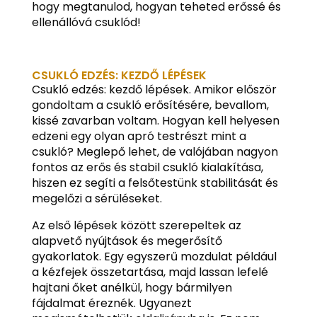
hogy megtanulod, hogyan teheted erőssé és
ellenállóvá csuklód!
CSUKLÓ EDZÉS: KEZDŐ LÉPÉSEK
Csukló edzés: kezdő lépések. Amikor először
gondoltam a csukló erősítésére, bevallom,
kissé zavarban voltam. Hogyan kell helyesen
edzeni egy olyan apró testrészt mint a
csukló? Meglepő lehet, de valójában nagyon
fontos az erős és stabil csukló kialakítása,
hiszen ez segíti a felsőtestünk stabilitását és
megelőzi a sérüléseket.
Az első lépések között szerepeltek az
alapvető nyújtások és megerősítő
gyakorlatok. Egy egyszerű mozdulat például
a kézfejek összetartása, majd lassan lefelé
hajtani őket anélkül, hogy bármilyen
fájdalmat éreznék. Ugyanezt