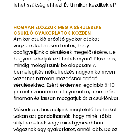
lehet szükség ehhez! És ti mikor kezditek el?
HOGYAN ELŐZZÜK MEG A SÉRÜLÉSEKET
CSUKLÓ GYAKORLATOK KÖZBEN
Amikor csukló erősítő gyakorlatokat
végzünk, különösen fontos, hogy
odafigyeljünk a sérülések megelőzésére. De
hogyan tehetjük ezt hatékonyan? Először is,
mindig melegítsünk be alaposan! A
bemelegítés nélküli edzés nagyon könnyen
vezethet hirtelen mozgásból adódó
sérülésekhez. Ezért érdemes legalább 5-10
percet szánni erre a folyamatra, ami során
finoman és lassan mozgatjuk át a csuklónkat.
Másodszor, használjunk megfelelő technikát!
Sokan azt gondolhatnák, hogy minél több
súlyt emelnek vagy minél gyorsabban
végeznek egy gyakorlatot, annál jobb. De ez