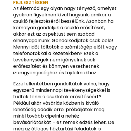
FEJLESZTÉSBEN
Az életmód egy olyan nagy tényező, amelyet
gyakran figyelmen kívül hagyunk, amikor a
csukló fejlesztéséről beszélünk. Azonban ha
komolyan gondoljuk a csukló erősítését,
akkor ezt az aspektust sem szabad
elhanyagolnunk. Gondolkodjatok csak bele!
Mennyi időt töltötök a számítógép előtt vagy
telefonotokkal a kezetekben? Ezek a
tevékenységek nem igényelnek sok
erőfeszítést és könnyen vezethetnek
izomgyengeséghez és fájdalmakhoz.
Ezzel ellentétben gondoltátok volna, hogy
egyszerű mindennapi tevékenységekkel is
tudtok tenni a csuklótok erősítéséért?
Például akár vásárlás közben is kiváló
lehetőség adódik erre: próbáljátok meg
minél tovább cipelni a nehéz
bevásárlótáskát – ez remek edzés lehet. De
még az átlagos háztartási feladatok is