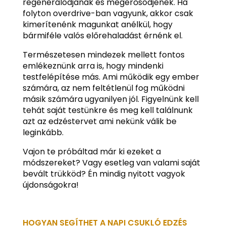
regenerálódjanak és megerősödjenek. Ha
folyton overdrive-ban vagyunk, akkor csak
kimerítenénk magunkat anélkül, hogy
bármiféle valós előrehaladást érnénk el.
Természetesen mindezek mellett fontos
emlékeznünk arra is, hogy mindenki
testfelépítése más. Ami működik egy ember
számára, az nem feltétlenül fog működni
másik számára ugyanilyen jól. Figyelnünk kell
tehát saját testünkre és meg kell találnunk
azt az edzéstervet ami nekünk válik be
leginkább.
Vajon te próbáltad már ki ezeket a
módszereket? Vagy esetleg van valami saját
bevált trükköd? Én mindig nyitott vagyok
újdonságokra!
HOGYAN SEGÍTHET A NAPI CSUKLÓ EDZÉS