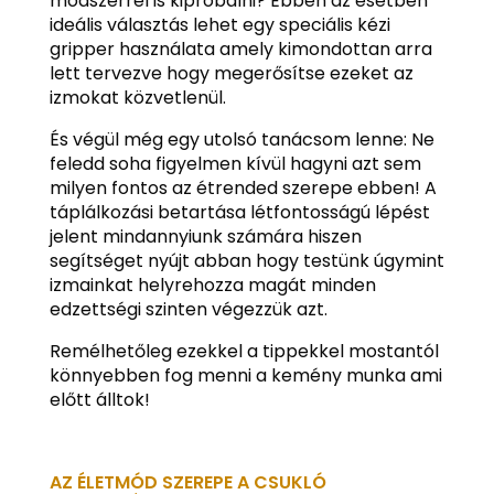
módszerrel is kipróbálni? Ebben az esetben
ideális választás lehet egy speciális kézi
gripper használata amely kimondottan arra
lett tervezve hogy megerősítse ezeket az
izmokat közvetlenül.
És végül még egy utolsó tanácsom lenne: Ne
feledd soha figyelmen kívül hagyni azt sem
milyen fontos az étrended szerepe ebben! A
táplálkozási betartása létfontosságú lépést
jelent mindannyiunk számára hiszen
segítséget nyújt abban hogy testünk úgymint
izmainkat helyrehozza magát minden
edzettségi szinten végezzük azt.
Remélhetőleg ezekkel a tippekkel mostantól
könnyebben fog menni a kemény munka ami
előtt álltok!
AZ ÉLETMÓD SZEREPE A CSUKLÓ