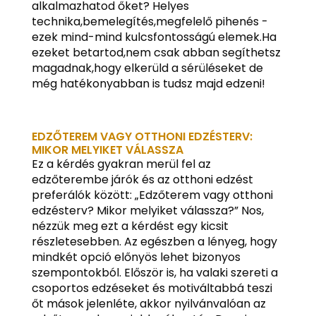
alkalmazhatod őket? Helyes
technika,bemelegítés,megfelelő pihenés -
ezek mind-mind kulcsfontosságú elemek.Ha
ezeket betartod,nem csak abban segíthetsz
magadnak,hogy elkerüld a sérüléseket de
még hatékonyabban is tudsz majd edzeni!
EDZŐTEREM VAGY OTTHONI EDZÉSTERV:
MIKOR MELYIKET VÁLASSZA
Ez a kérdés gyakran merül fel az
edzőterembe járók és az otthoni edzést
preferálók között: „Edzőterem vagy otthoni
edzésterv? Mikor melyiket válassza?” Nos,
nézzük meg ezt a kérdést egy kicsit
részletesebben. Az egészben a lényeg, hogy
mindkét opció előnyös lehet bizonyos
szempontokból. Először is, ha valaki szereti a
csoportos edzéseket és motiváltabbá teszi
őt mások jelenléte, akkor nyilvánvalóan az