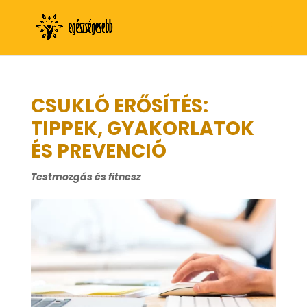
CSUKLÓ ERŐSÍTÉS:
TIPPEK, GYAKORLATOK
ÉS PREVENCIÓ
Testmozgás és fitnesz