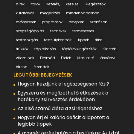
hírek
italok
kezelés,
kezelési
kiegészítők:
kutatások
megelőzés
mindennapokban
módszerek
programok
receptek
szokások
szépségápolás
termékek
természetes
testmozgás
testsúlykontroll:
tippek
titkai
trükkök
táplálkozás
táplálékkiegészítők
tünetek,
vitaminok
Életmód
Ételek
Útmutató
ásványi
étrend
étrendek
LEGUTÓBBI BEJEGYZÉSEK
Hogyan kezdjünk el egészségesen főzi?
Egyszerű és megfizethető étkezések a
hatékony zsírvesztés érdekében
Az első számú diéta a zsírégetéshez
Hogyan érj el kalória deficit állapotot: a
legjobb tippek
A gyorsétkezés hatása a testünkre: Az íztől