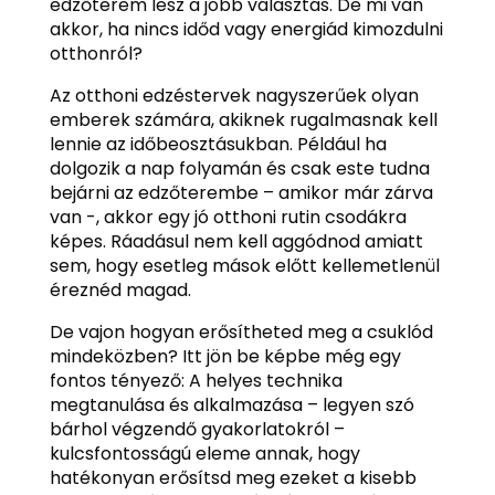
edzőterem lesz a jobb választás. De mi van
akkor, ha nincs időd vagy energiád kimozdulni
otthonról?
Az otthoni edzéstervek nagyszerűek olyan
emberek számára, akiknek rugalmasnak kell
lennie az időbeosztásukban. Például ha
dolgozik a nap folyamán és csak este tudna
bejárni az edzőterembe – amikor már zárva
van -, akkor egy jó otthoni rutin csodákra
képes. Ráadásul nem kell aggódnod amiatt
sem, hogy esetleg mások előtt kellemetlenül
éreznéd magad.
De vajon hogyan erősítheted meg a csuklód
mindeközben? Itt jön be képbe még egy
fontos tényező: A helyes technika
megtanulása és alkalmazása – legyen szó
bárhol végzendő gyakorlatokról –
kulcsfontosságú eleme annak, hogy
hatékonyan erősítsd meg ezeket a kisebb