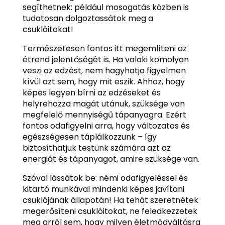
segíthetnek: például mosogatás közben is
tudatosan dolgoztassátok meg a
csuklóitokat!
Természetesen fontos itt megemlíteni az
étrend jelentőségét is. Ha valaki komolyan
veszi az edzést, nem hagyhatja figyelmen
kívül azt sem, hogy mit eszik. Ahhoz, hogy
képes legyen bírni az edzéseket és
helyrehozza magát utánuk, szüksége van
megfelelő mennyiségű tápanyagra. Ezért
fontos odafigyelni arra, hogy változatos és
egészségesen táplálkozzunk – így
biztosíthatjuk testünk számára azt az
energiát és tápanyagot, amire szüksége van.
Szóval lássátok be: némi odafigyeléssel és
kitartó munkával mindenki képes javítani
csuklójának állapotán! Ha tehát szeretnétek
megerősíteni csuklóitokat, ne feledkezzetek
meg arról sem, hogy milyen életmódváltásra