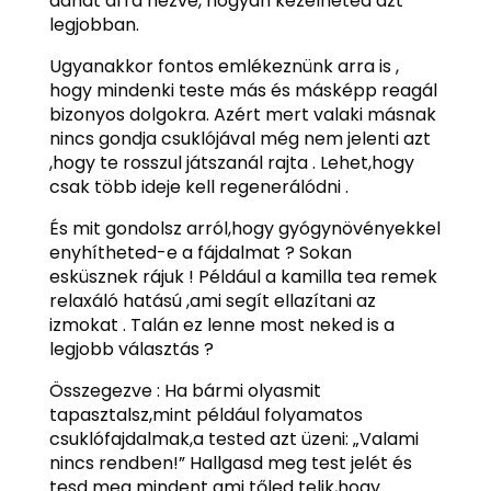
adhat arra nézve, hogyan kezelheted azt
legjobban.
Ugyanakkor fontos emlékeznünk arra is ,
hogy mindenki teste más és másképp reagál
bizonyos dolgokra. Azért mert valaki másnak
nincs gondja csuklójával még nem jelenti azt
,hogy te rosszul játszanál rajta . Lehet,hogy
csak több ideje kell regenerálódni .
És mit gondolsz arról,hogy gyógynövényekkel
enyhítheted-e a fájdalmat ? Sokan
esküsznek rájuk ! Például a kamilla tea remek
relaxáló hatású ,ami segít ellazítani az
izmokat . Talán ez lenne most neked is a
legjobb választás ?
Összegezve : Ha bármi olyasmit
tapasztalsz,mint például folyamatos
csuklófajdalmak,a tested azt üzeni: „Valami
nincs rendben!” Hallgasd meg test jelét és
tesd meg mindent ami tőled telik,hogy