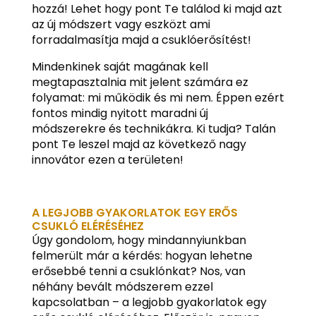
hozzá! Lehet hogy pont Te találod ki majd azt
az új módszert vagy eszközt ami
forradalmasítja majd a csuklóerősítést!
Mindenkinek saját magának kell
megtapasztalnia mit jelent számára ez
folyamat: mi működik és mi nem. Éppen ezért
fontos mindig nyitott maradni új
módszerekre és technikákra. Ki tudja? Talán
pont Te leszel majd az következő nagy
innovátor ezen a területen!
A LEGJOBB GYAKORLATOK EGY ERŐS
CSUKLÓ ELÉRÉSÉHEZ
Úgy gondolom, hogy mindannyiunkban
felmerült már a kérdés: hogyan lehetne
erősebbé tenni a csuklónkat? Nos, van
néhány bevált módszerem ezzel
kapcsolatban – a legjobb gyakorlatok egy