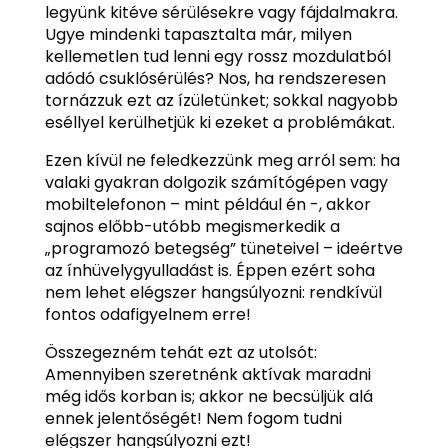
legyünk kitéve sérülésekre vagy fájdalmakra.
Ugye mindenki tapasztalta már, milyen
kellemetlen tud lenni egy rossz mozdulatból
adódó csuklósérülés? Nos, ha rendszeresen
tornázzuk ezt az ízületünket; sokkal nagyobb
eséllyel kerülhetjük ki ezeket a problémákat.
Ezen kívül ne feledkezzünk meg arról sem: ha
valaki gyakran dolgozik számítógépen vagy
mobiltelefonon – mint például én -, akkor
sajnos előbb-utóbb megismerkedik a
„programozó betegség” tüneteivel – ideértve
az ínhüvelygyulladást is. Éppen ezért soha
nem lehet elégszer hangsúlyozni: rendkívül
fontos odafigyelnem erre!
Összegezném tehát ezt az utolsót:
Amennyiben szeretnénk aktívak maradni
még idős korban is; akkor ne becsüljük alá
ennek jelentőségét! Nem fogom tudni
elégszer hangsúlyozni ezt!