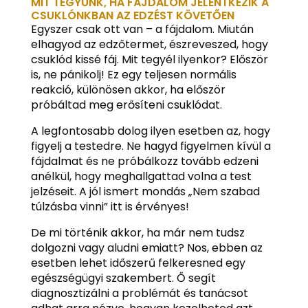
MIT TEGYÜNK, HA FÁJDALOM JELENTKEZIK A
CSUKLÓNKBAN AZ EDZÉST KÖVETŐEN
Egyszer csak ott van – a fájdalom. Miután
elhagyod az edzőtermet, észreveszed, hogy
csuklód kissé fáj. Mit tegyél ilyenkor? Először
is, ne pánikolj! Ez egy teljesen normális
reakció, különösen akkor, ha először
próbáltad meg erősíteni csuklódat.
A legfontosabb dolog ilyen esetben az, hogy
figyelj a testedre. Ne hagyd figyelmen kívül a
fájdalmat és ne próbálkozz tovább edzeni
anélkül, hogy meghallgattad volna a test
jelzéseit. A jól ismert mondás „Nem szabad
túlzásba vinni” itt is érvényes!
De mi történik akkor, ha már nem tudsz
dolgozni vagy aludni emiatt? Nos, ebben az
esetben lehet időszerű felkeresned egy
egészségügyi szakembert. Ő segít
diagnosztizálni a problémát és tanácsot