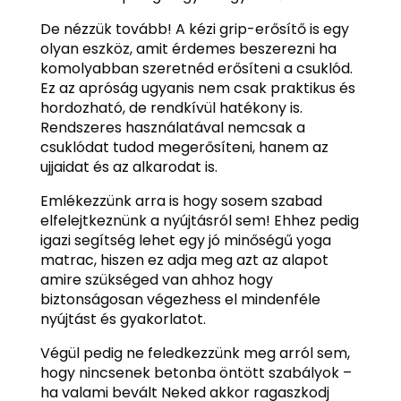
De nézzük tovább! A kézi grip-erősítő is egy
olyan eszköz, amit érdemes beszerezni ha
komolyabban szeretnéd erősíteni a csuklód.
Ez az apróság ugyanis nem csak praktikus és
hordozható, de rendkívül hatékony is.
Rendszeres használatával nemcsak a
csuklódat tudod megerősíteni, hanem az
ujjaidat és az alkarodat is.
Emlékezzünk arra is hogy sosem szabad
elfelejtkeznünk a nyújtásról sem! Ehhez pedig
igazi segítség lehet egy jó minőségű yoga
matrac, hiszen ez adja meg azt az alapot
amire szükséged van ahhoz hogy
biztonságosan végezhess el mindenféle
nyújtást és gyakorlatot.
Végül pedig ne feledkezzünk meg arról sem,
hogy nincsenek betonba öntött szabályok –
ha valami bevált Neked akkor ragaszkodj