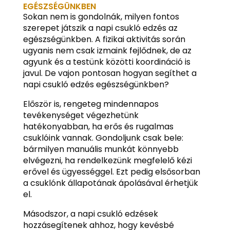
EGÉSZSÉGÜNKBEN
Sokan nem is gondolnák, milyen fontos
szerepet játszik a napi csukló edzés az
egészségünkben. A fizikai aktivitás során
ugyanis nem csak izmaink fejlődnek, de az
agyunk és a testünk közötti koordináció is
javul. De vajon pontosan hogyan segíthet a
napi csukló edzés egészségünkben?
Először is, rengeteg mindennapos
tevékenységet végezhetünk
hatékonyabban, ha erős és rugalmas
csuklóink vannak. Gondoljunk csak bele:
bármilyen manuális munkát könnyebb
elvégezni, ha rendelkezünk megfelelő kézi
erővel és ügyességgel. Ezt pedig elsősorban
a csuklónk állapotának ápolásával érhetjük
el.
Másodszor, a napi csukló edzések
hozzásegítenek ahhoz, hogy kevésbé