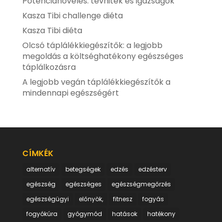
Potencianövelés: tévhitek és igazságok
Kasza Tibi challenge diéta
Kasza Tibi diéta
Olcsó táplálékkiegészítők: a legjobb
megoldás a költséghatékony egészséges
táplálkozásra
A legjobb vegán táplálékkiegészítők a
mindennapi egészségért
CÍMKÉK
alternatív
betegségek
edzés
edzésterv
egészség
egészséges
egészségmegőrzés
egészségügyi
előnyök,
fitnesz
fogyás
fogyókúra
gyógymód
hatások
hatékony