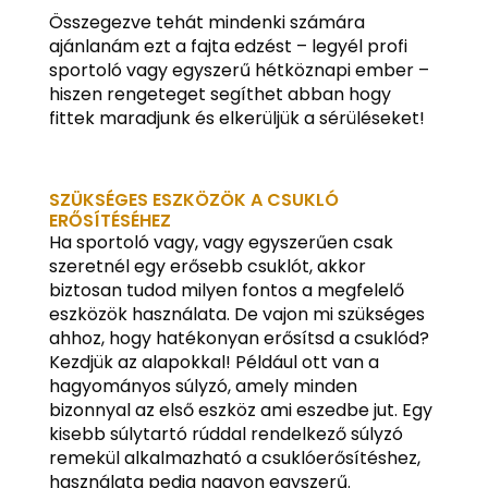
Összegezve tehát mindenki számára
ajánlanám ezt a fajta edzést – legyél profi
sportoló vagy egyszerű hétköznapi ember –
hiszen rengeteget segíthet abban hogy
fittek maradjunk és elkerüljük a sérüléseket!
SZÜKSÉGES ESZKÖZÖK A CSUKLÓ
ERŐSÍTÉSÉHEZ
Ha sportoló vagy, vagy egyszerűen csak
szeretnél egy erősebb csuklót, akkor
biztosan tudod milyen fontos a megfelelő
eszközök használata. De vajon mi szükséges
ahhoz, hogy hatékonyan erősítsd a csuklód?
Kezdjük az alapokkal! Például ott van a
hagyományos súlyzó, amely minden
bizonnyal az első eszköz ami eszedbe jut. Egy
kisebb súlytartó rúddal rendelkező súlyzó
remekül alkalmazható a csuklóerősítéshez,
használata pedig nagyon egyszerű.