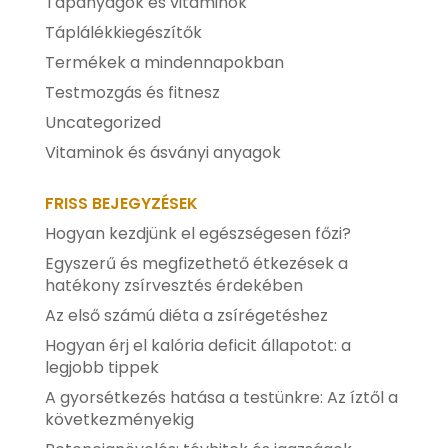
Tápanyagok és vitaminok
Táplálékkiegészítők
Termékek a mindennapokban
Testmozgás és fitnesz
Uncategorized
Vitaminok és ásványi anyagok
FRISS BEJEGYZÉSEK
Hogyan kezdjünk el egészségesen főzi?
Egyszerű és megfizethető étkezések a
hatékony zsírvesztés érdekében
Az első számú diéta a zsírégetéshez
Hogyan érj el kalória deficit állapotot: a
legjobb tippek
A gyorsétkezés hatása a testünkre: Az íztől a
következményekig