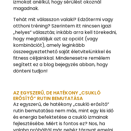
izmokat anélkül, hogy sérülést okoznál
magadnak.
Tehát mit válasszon valaki? Edzőtermi vagy
otthoni tréning? Szerintem itt nincsen igazi
„helyes” választás; inkább arra kell törekedni,
hogy megtaláljuk azt az opciót (vagy
kombinációt), amely leginkább
összeegyeztethető saját életvitelünkkel és
fitness céljainkkal. Mindenesetre remélem
segített ez a blog bejegyzés abban, hogy
dönteni tudjon!
AZ EGYSZERŰ, DE HATÉKONY „CSUKLÓ
ERŐSÍTŐ” RUTIN BEMUTATÁSA
Az egyszerű, de hatékony „csukló erősítő”
rutin bemutatása nem más, mint egy kis idő
és energia befektetése a csukló izmainak
fejlesztésébe. Miért is fontos ez? Nos, ha
valaha próbáltál már nehéz tárgyat emelni