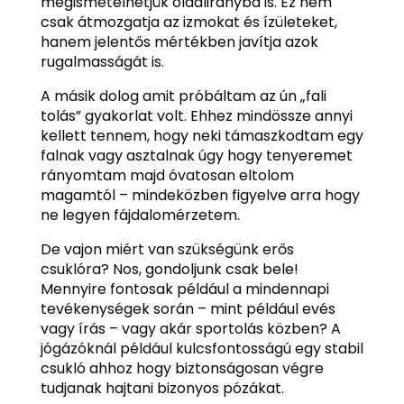
megismételhetjük oldalirányba is. Ez nem
csak átmozgatja az izmokat és ízületeket,
hanem jelentős mértékben javítja azok
rugalmasságát is.
A másik dolog amit próbáltam az ún „fali
tolás” gyakorlat volt. Ehhez mindössze annyi
kellett tennem, hogy neki támaszkodtam egy
falnak vagy asztalnak úgy hogy tenyeremet
rányomtam majd óvatosan eltolom
magamtól – mindeközben figyelve arra hogy
ne legyen fájdalomérzetem.
De vajon miért van szükségünk erős
csuklóra? Nos, gondoljunk csak bele!
Mennyire fontosak például a mindennapi
tevékenységek során – mint például evés
vagy írás – vagy akár sportolás közben? A
jógázóknál például kulcsfontosságú egy stabil
csukló ahhoz hogy biztonságosan végre
tudjanak hajtani bizonyos pózákat.