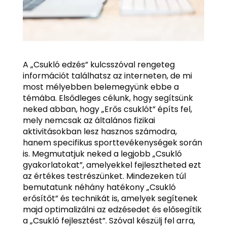
A „Csukló edzés” kulcsszóval rengeteg
információt találhatsz az interneten, de mi
most mélyebben belemegyünk ebbe a
témába. Elsődleges célunk, hogy segítsünk
neked abban, hogy „Erős csuklót” építs fel,
mely nemcsak az általános fizikai
aktivitásokban lesz hasznos számodra,
hanem specifikus sporttevékenységek során
is. Megmutatjuk neked a legjobb „Csukló
gyakorlatokat”, amelyekkel fejlesztheted ezt
az értékes testrészünket. Mindezeken túl
bemutatunk néhány hatékony „Csukló
erősítőt” és technikát is, amelyek segítenek
majd optimalizálni az edzésedet és elősegítik
a „Csukló fejlesztést”. Szóval készülj fel arra,