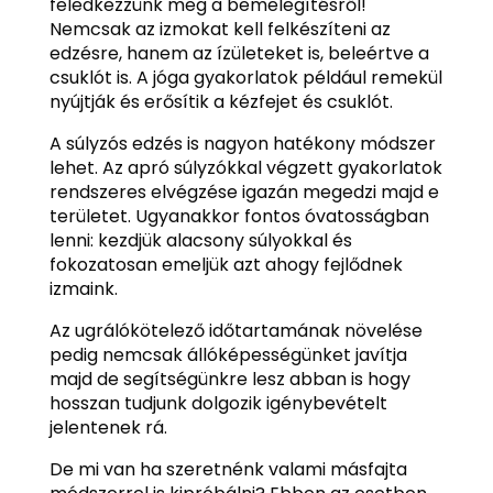
feledkezzünk meg a bemelegítésről!
Nemcsak az izmokat kell felkészíteni az
edzésre, hanem az ízületeket is, beleértve a
csuklót is. A jóga gyakorlatok például remekül
nyújtják és erősítik a kézfejet és csuklót.
A súlyzós edzés is nagyon hatékony módszer
lehet. Az apró súlyzókkal végzett gyakorlatok
rendszeres elvégzése igazán megedzi majd e
területet. Ugyanakkor fontos óvatosságban
lenni: kezdjük alacsony súlyokkal és
fokozatosan emeljük azt ahogy fejlődnek
izmaink.
Az ugrálókötelező időtartamának növelése
pedig nemcsak állóképességünket javítja
majd de segítségünkre lesz abban is hogy
hosszan tudjunk dolgozik igénybevételt
jelentenek rá.
De mi van ha szeretnénk valami másfajta