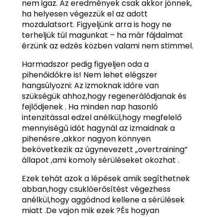
nem igaz. Az eredmények csak akkor jönnek,
ha helyesen végezzük el az adott
mozdulatsort. Figyeljünk arra is hogy ne
terheljük túl magunkat – ha már fájdalmat
érzünk az edzés közben valami nem stimmel.
Harmadszor pedig figyeljen oda a
pihenőidőkre is! Nem lehet elégszer
hangsúlyozni: Az izmoknak időre van
szükségük ahhoz,hogy regenerálódjanak és
fejlődjenek . Ha minden nap hasonló
intenzitással edzel anélkül,hogy megfelelő
mennyiségű idót hagynál az izmaidnak a
pihenésre ,akkor nagyon könnyen
bekövetkezik az úgynevezett „overtraining”
állapot ,ami komoly sérüléseket okozhat .
Ezek tehát azok a lépések amik segíthetnek
abban,hogy csuklóerősítést végezhess
anélkül,hogy aggódnod kellene a sérülések
miatt .De vajon mik ezek ?És hogyan