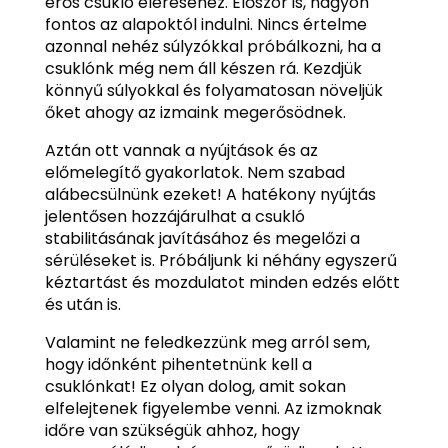
erős csukló eléréséhez. Először is, nagyon
fontos az alapoktól indulni. Nincs értelme
azonnal nehéz súlyzókkal próbálkozni, ha a
csuklónk még nem áll készen rá. Kezdjük
könnyű súlyokkal és folyamatosan növeljük
őket ahogy az izmaink megerősödnek.
Aztán ott vannak a nyújtások és az
előmelegítő gyakorlatok. Nem szabad
alábecsülnünk ezeket! A hatékony nyújtás
jelentősen hozzájárulhat a csukló
stabilitásának javításához és megelőzi a
sérüléseket is. Próbáljunk ki néhány egyszerű
kéztartást és mozdulatot minden edzés előtt
és után is.
Valamint ne feledkezzünk meg arról sem,
hogy időnként pihentetnünk kell a
csuklónkat! Ez olyan dolog, amit sokan
elfelejtenek figyelembe venni. Az izmoknak
időre van szükségük ahhoz, hogy