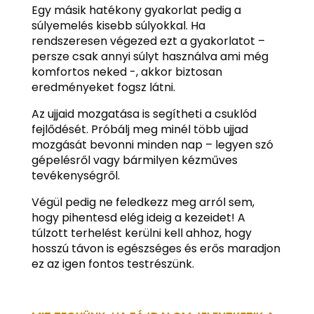
Egy másik hatékony gyakorlat pedig a
súlyemelés kisebb súlyokkal. Ha
rendszeresen végezed ezt a gyakorlatot –
persze csak annyi súlyt használva ami még
komfortos neked -, akkor biztosan
eredményeket fogsz látni.
Az ujjaid mozgatása is segítheti a csuklód
fejlődését. Próbálj meg minél több ujjad
mozgását bevonni minden nap – legyen szó
gépelésről vagy bármilyen kézműves
tevékenységről.
Végül pedig ne feledkezz meg arról sem,
hogy pihentesd elég ideig a kezeidet! A
túlzott terhelést kerülni kell ahhoz, hogy
hosszú távon is egészséges és erős maradjon
ez az igen fontos testrészünk.