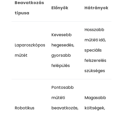
Beavatkozás
Előnyök
Hátrányok
típusa
Hosszabb
Kevesebb
műtéti idő,
Laparoszkópos
hegesedés,
speciális
műtét
gyorsabb
felszerelés
felépülés
szükséges
Pontosabb
műtéti
Magasabb
Robotikus
beavatkozás,
költségek,