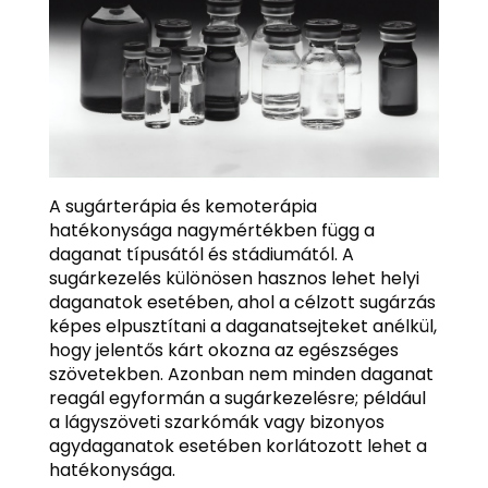
A sugárterápia és kemoterápia
hatékonysága nagymértékben függ a
daganat típusától és stádiumától. A
sugárkezelés különösen hasznos lehet helyi
daganatok esetében, ahol a célzott sugárzás
képes elpusztítani a daganatsejteket anélkül,
hogy jelentős kárt okozna az egészséges
szövetekben. Azonban nem minden daganat
reagál egyformán a sugárkezelésre; például
a lágyszöveti szarkómák vagy bizonyos
agydaganatok esetében korlátozott lehet a
hatékonysága.