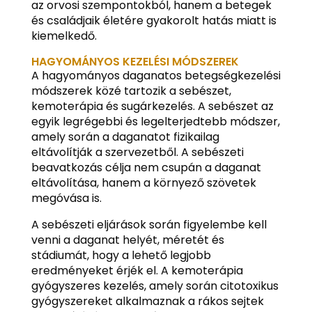
az orvosi szempontokból, hanem a betegek
és családjaik életére gyakorolt hatás miatt is
kiemelkedő.
HAGYOMÁNYOS KEZELÉSI MÓDSZEREK
A hagyományos daganatos betegségkezelési
módszerek közé tartozik a sebészet,
kemoterápia és sugárkezelés. A sebészet az
egyik legrégebbi és legelterjedtebb módszer,
amely során a daganatot fizikailag
eltávolítják a szervezetből. A sebészeti
beavatkozás célja nem csupán a daganat
eltávolítása, hanem a környező szövetek
megóvása is.
A sebészeti eljárások során figyelembe kell
venni a daganat helyét, méretét és
stádiumát, hogy a lehető legjobb
eredményeket érjék el. A kemoterápia
gyógyszeres kezelés, amely során citotoxikus
gyógyszereket alkalmaznak a rákos sejtek