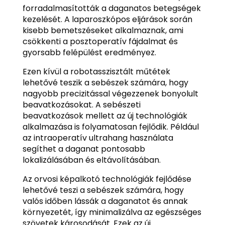
forradalmasították a daganatos betegségek
kezelését. A laparoszkópos eljárások során
kisebb bemetszéseket alkalmaznak, ami
csökkenti a posztoperatív fájdalmat és
gyorsabb felépülést eredményez.
Ezen kívül a robotasszisztált műtétek
lehetővé teszik a sebészek számára, hogy
nagyobb precizitással végezzenek bonyolult
beavatkozásokat. A sebészeti
beavatkozások mellett az új technológiák
alkalmazása is folyamatosan fejlődik. Például
az intraoperatív ultrahang használata
segíthet a daganat pontosabb
lokalizálásában és eltávolításában.
Az orvosi képalkotó technológiák fejlődése
lehetővé teszi a sebészek számára, hogy
valós időben lássák a daganatot és annak
környezetét, így minimalizálva az egészséges
szövetek károsodását. Ezek az új