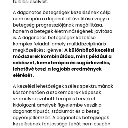
túlélési esélyeit.
A daganatos betegségek kezelésének célja
nem csupán a daganat eltávolítása vagy a
betegség progressziójának megállítása,
hanem a betegek életminőségének javítása
is. A daganatos betegségek kezelése
komplex feladat, amely multidiszciplináris
megközelítést igényel.
A különböző kezelési
módszerek kombinálása, mint például a
sebészet, kemoterápia és sugárkezelés,
lehetővé teszi a legjobb eredmények
elérését.
A kezelési lehetőségek széles spektrumának
köszönhetően a szakemberek képesek
személyre szabott terápiás terveket
kidolgozni, amelyek figyelembe veszik a
daganat típusát, stádiumát és a beteg
egyéni jellemzőit. A daganatos betegségek
kezelésének fontossága tehát nem csupán