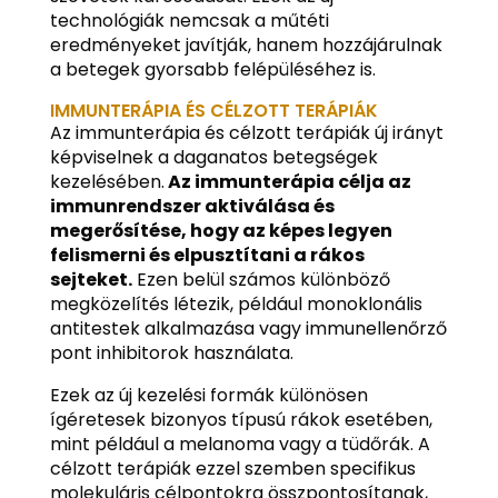
technológiák nemcsak a műtéti
eredményeket javítják, hanem hozzájárulnak
a betegek gyorsabb felépüléséhez is.
IMMUNTERÁPIA ÉS CÉLZOTT TERÁPIÁK
Az immunterápia és célzott terápiák új irányt
képviselnek a daganatos betegségek
kezelésében.
Az immunterápia célja az
immunrendszer aktiválása és
megerősítése, hogy az képes legyen
felismerni és elpusztítani a rákos
sejteket.
Ezen belül számos különböző
megközelítés létezik, például monoklonális
antitestek alkalmazása vagy immunellenőrző
pont inhibitorok használata.
Ezek az új kezelési formák különösen
ígéretesek bizonyos típusú rákok esetében,
mint például a melanoma vagy a tüdőrák. A
célzott terápiák ezzel szemben specifikus
molekuláris célpontokra összpontosítanak,