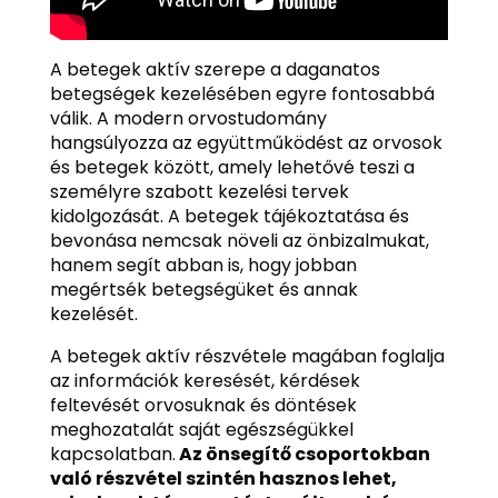
A betegek aktív szerepe a daganatos
betegségek kezelésében egyre fontosabbá
válik. A modern orvostudomány
hangsúlyozza az együttműködést az orvosok
és betegek között, amely lehetővé teszi a
személyre szabott kezelési tervek
kidolgozását. A betegek tájékoztatása és
bevonása nemcsak növeli az önbizalmukat,
hanem segít abban is, hogy jobban
megértsék betegségüket és annak
kezelését.
A betegek aktív részvétele magában foglalja
az információk keresését, kérdések
feltevését orvosuknak és döntések
meghozatalát saját egészségükkel
kapcsolatban.
Az önsegítő csoportokban
való részvétel szintén hasznos lehet,