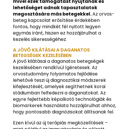
mivel ezek támogatást nyújtanak és
lehetőséget adnak tapasztalatok
megosztására más betegekkel.
Az orvos-
beteg kapcsolat erősítése érdekében
fontos, hogy mindkét fél nyitott legyen
egymás iránt, hiszen ez hozzájárulhat a
kezelés sikerességéhez.
A JÖVŐ KILÁTÁSAI A DAGANATOS
BETEGSÉGEK KEZELÉSÉBEN
A jövő kilátásai a daganatos betegségek
kezelésében rendkívül ígéretesek. Az
orvostudomány folyamatos fejlődése
lehetővé teszi új diagnosztikai módszerek
kifejlesztését, amelyek segíthetnek korai
stádiumban felfedezni a daganatokat. Az
egyre fejlettebb képalkotó technológiák és
biomarkerek használata hozzájárulhat ahhoz,
hogy pontosabb diagnózisokat állítsanak fel.
Ezen kívül az új terápiás megközelítések –