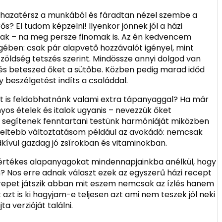
n hazatérsz a munkából és fáradtan nézel szembe a
ős? El tudom képzelni! Ilyenkor jönnek jól a házi
ak – na meg persze finomak is. Az én kedvencem
gében: csak pár alapvető hozzávalót igényel, mint
mi zöldség tetszés szerint. Mindössze annyi dolgod van
 és beteszed őket a sütőbe. Közben pedig marad időd
y beszélgetést indíts a családdal.
lt is feldobhatnánk valami extra tápanyaggal? Ha már
nyos ételek és italok ugyanis – nevezzük őket
segítenek fenntartani testünk harmóniáját miközben
dveltebb változtatásom például az avokádó: nemcsak
kívül gazdag jó zsírokban és vitaminokban.
z értékes alapanyagokat mindennapjainkba anélkül, hogy
? Nos erre adnak választ ezek az egyszerű házi recept
repet játszik abban mit eszem nemcsak az ízlés hanem
azt is ki hagyjam-e teljesen azt ami nem teszek jól neki
 verzióját találni.