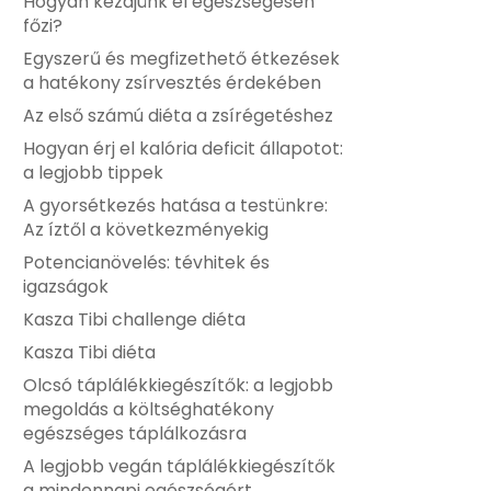
Hogyan kezdjünk el egészségesen
főzi?
Egyszerű és megfizethető étkezések
a hatékony zsírvesztés érdekében
Az első számú diéta a zsírégetéshez
Hogyan érj el kalória deficit állapotot:
a legjobb tippek
A gyorsétkezés hatása a testünkre:
Az íztől a következményekig
Potencianövelés: tévhitek és
igazságok
Kasza Tibi challenge diéta
Kasza Tibi diéta
Olcsó táplálékkiegészítők: a legjobb
megoldás a költséghatékony
egészséges táplálkozásra
A legjobb vegán táplálékkiegészítők
a mindennapi egészségért