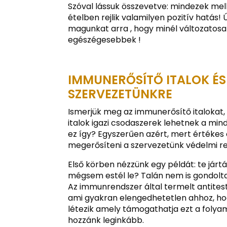
Szóval lássuk összevetve: mindezek mel
ételben rejlik valamilyen pozitív hatás!
magunkat arra , hogy minél változatos
egészégesebbek !
IMMUNERŐSÍTŐ ITALOK É
SZERVEZETÜNKRE
Ismerjük meg az immunerősítő italokat,
italok igazi csodaszerek lehetnek a mi
ez így? Egyszerűen azért, mert értékes 
megerősíteni a szervezetünk védelmi r
Első körben nézzünk egy példát: te járt
mégsem estél le? Talán nem is gondoltad
Az immunrendszer által termelt antites
ami gyakran elengedhetetlen ahhoz, ho
létezik amely támogathatja ezt a folyam
hozzánk leginkább.