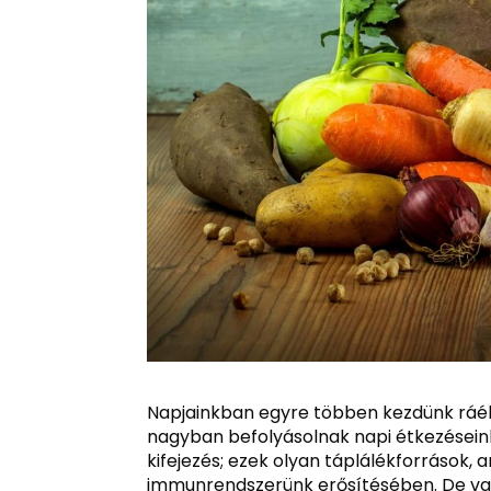
Napjainkban egyre többen kezdünk ráébr
nagyban befolyásolnak napi étkezésein
kifejezés; ezek olyan táplálékforrások
immunrendszerünk erősítésében. De vaj