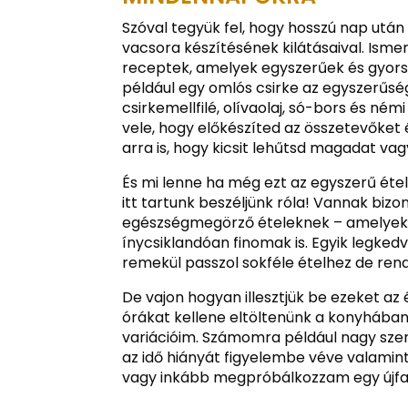
Szóval tegyük fel, hogy hosszú nap utá
vacsora készítésének kilátásaival. Ismer
receptek, amelyek egyszerűek és gyors
például egy omlós csirke az egyszerűsé
csirkemellfilé, olívaolaj, só-bors és né
vele, hogy előkészíted az összetevőket
arra is, hogy kicsit lehűtsd magadat vag
És mi lenne ha még ezt az egyszerű éte
itt tartunk beszéljünk róla! Vannak bizo
egészségmegörző ételeknek – amelyek 
ínycsiklandóan finomak is. Egyik legke
remekül passzol sokféle ételhez de rend
De vajon hogyan illesztjük be ezeket a
órákat kellene eltöltenünk a konyhában
variációim. Számomra például nagy sze
az idő hiányát figyelembe véve valamint 
vagy inkább megpróbálkozzam egy újfajta