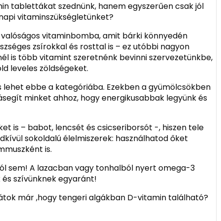
min tablettákat szednünk, hanem egyszerűen csak jól
napi vitaminszükségletünket?
gy valóságos vitaminbomba, amit bárki könnyedén
szséges zsírokkal és rosttal is – ez utóbbi nagyon
él is több vitamint szeretnénk bevinni szervezetünkbe,
ld leveles zöldségeket.
ás lehet ebbe a kategóriába. Ezekben a gyümölcsökben
ásegít minket ahhoz, hogy energikusabbak legyünk és
is – babot, lencsét és csicseriborsót -, hiszen tele
dkívül sokoldalú élelmiszerek: használhatod őket
mmuszként is.
ról sem! A lazacban vagy tonhalból nyert omega-3
 és szívünknek egyaránt!
ok már ,hogy tengeri algákban D-vitamin található?