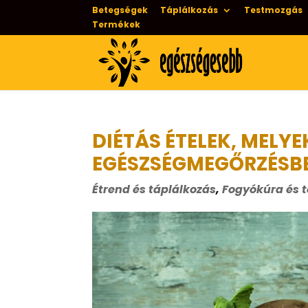
Betegségek
Táplálkozás
Testmozgás
Termékek
DIÉTÁS ÉTELEK, MELYE
EGÉSZSÉGMEGŐRZÉSBE
Étrend és táplálkozás
,
Fogyókúra és t