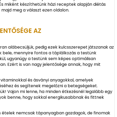
És miként készíthetünk házi receptek alapján diétás
 majd meg a választ ezen oldalon.
LENTŐSÉGE AZ
ran alábecsüljük, pedig ezek kulcsszerepet játszanak az
bele, mennyire fontos a táplálkozás a testünk
lkül, ugyanúgy a testünk sem képes optimálisan
. Ezért is van nagy jelentősége annak, hogy mit
 vitaminokkal és ásványi anyagokkal, amelyek
éséhez és segítenek megelőzni a betegségeket.
ük! Vajon mi lenne, ha minden étkezésnél legalább egy
yok benne, hogy sokkal energikusabbnak és fittnek
es ételek nemcsak tápanyagban gazdagok, de finomak