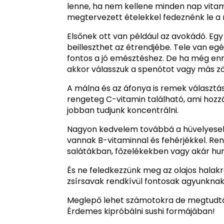
lenne, ha nem kellene minden nap vita
megtervezett ételekkel fedeznénk le a 
Elsőnek ott van például az avokádó. E
beilleszthet az étrendjébe. Tele van egé
fontos a jó emésztéshez. De ha még enn
akkor válasszuk a spenótot vagy más zö
A málna és az áfonya is remek választ
rengeteg C-vitamin található, ami hozz
jobban tudjunk koncentrálni.
Nagyon kedvelem továbbá a hüvelyeseket 
vannak B-vitaminnal és fehérjékkel. Ren
salátákban, főzelékekben vagy akár hu
És ne feledkezzünk meg az olajos halak
zsírsavak rendkívül fontosak agyunknak
Meglepő lehet számotokra de megtudtát
Érdemes kipróbálni sushi formájában!