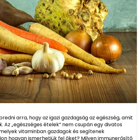
edni arra, hogy az igazi gazdagság az egészség, amit
k. Az „egészséges ételek” nem csupán egy divatos
, amelyek vitaminban gazdagok és segítenek
on hogyan ismerhetjük fel őket? Milyen immunerősítő