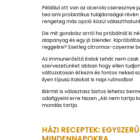
Például ott van az acerola cseresznye 
tea ami probiotikus tulajdonságai révén
rengeteg más opció közül választhatunk
De mit gondolsz arról ha próbálnál ki n
alapanyag és egy jó blender. Kipróbá
reggelire? Esetleg citromos-cayenne bo
Az immunerősítő italok tehát nem csak 
szervezetünket abban hogy ellen tudjon
változatosan étkezni és fontos neked 
ilyen típusú italokat is napi rutinodba!
Bármit is választasz biztos lehetsz ben
odafigyelni erre hiszen „Aki nem tartja 
mondás tartja.
HÁZI RECEPTEK: EGYSZER
MINDENNAPOKRA