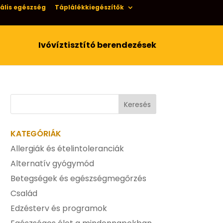
ális egészség
Táplálékkiegészítők
Ivóvíztisztító berendezések
KATEGÓRIÁK
Allergiák és ételintoleranciák
Alternatív gyógymód
Betegségek és egészségmegőrzés
Család
Edzésterv és programok