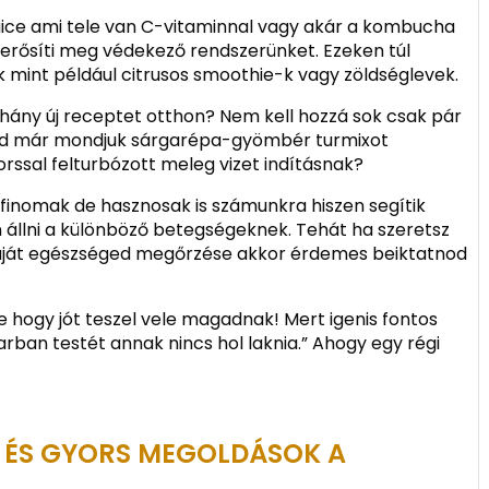
juice ami tele van C-vitaminnal vagy akár a kombucha
 erősíti meg védekező rendszerünket. Ezeken túl
 mint például citrusos smoothie-k vagy zöldséglevek.
éhány új receptet otthon? Nem kell hozzá sok csak pár
ltad már mondjuk sárgarépa-gyömbér turmixot
rssal felturbózott meleg vizet indításnak?
finomak de hasznosak is számunkra hiszen segítik
 állni a különböző betegségeknek. Tehát ha szeretsz
saját egészséged megőrzése akkor érdemes beiktatnod
ne hogy jót teszel vele magadnak! Mert igenis fontos
karban testét annak nincs hol laknia.” Ahogy egy régi
Ű ÉS GYORS MEGOLDÁSOK A