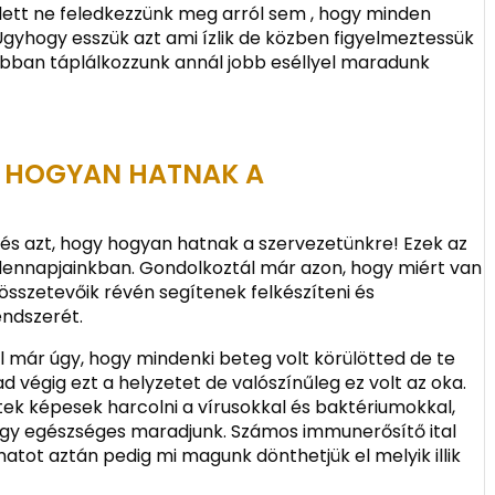
lett ne feledkezzünk meg arról sem , hogy minden
 Úgyhogy esszük azt ami ízlik de közben figyelmeztessük
abban táplálkozzunk annál jobb eséllyel maradunk
S HOGYAN HATNAK A
 és azt, hogy hogyan hatnak a szervezetünkre! Ezek az
ndennapjainkban. Gondolkoztál már azon, hogy miért van
összetevőik révén segítenek felkészíteni és
endszerét.
ál már úgy, hogy mindenki beteg volt körülötted de te
 végig ezt a helyzetet de valószínűleg ez volt az oka.
tek képesek harcolni a vírusokkal és baktériumokkal,
gy egészséges maradjunk. Számos immunerősítő ital
atot aztán pedig mi magunk dönthetjük el melyik illik