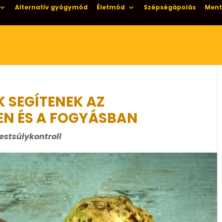
Alternatív gyógymód
Életmód
Szépségápolás
Ment
K SEGÍTENEK AZ
N ÉS A FOGYÁSBAN
estsúlykontroll