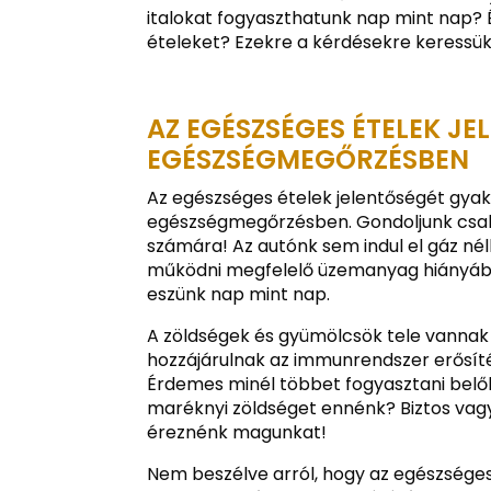
italokat fogyaszthatunk nap mint nap? 
ételeket? Ezekre a kérdésekre keressük
AZ EGÉSZSÉGES ÉTELEK JE
EGÉSZSÉGMEGŐRZÉSBEN
Az egészséges ételek jelentőségét gyak
egészségmegőrzésben. Gondoljunk csak 
számára! Az autónk sem indul el gáz né
működni megfelelő üzemanyag hiányában
eszünk nap mint nap.
A zöldségek és gyümölcsök tele vannak
hozzájárulnak az immunrendszer erősít
Érdemes minél többet fogyasztani belől
maréknyi zöldséget ennénk? Biztos vag
éreznénk magunkat!
Nem beszélve arról, hogy az egészség