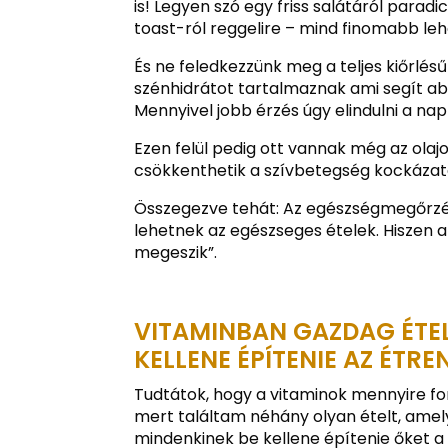
is! Legyen szó egy friss salátáról par
toast-ról reggelire – mind finomabb le
És ne feledkezzünk meg a teljes kiőrlés
szénhidrátot tartalmaznak ami segít ab
Mennyivel jobb érzés úgy elindulni a na
Ezen felül pedig ott vannak még az olaj
csökkenthetik a szívbetegség kockázatá
Összegezve tehát: Az egészségmegőrzés
lehetnek az egészseges ételek. Hiszen 
megeszik”.
VITAMINBAN GAZDAG ÉTEL
KELLENE ÉPÍTENIE AZ ÉTR
Tudtátok, hogy a vitaminok mennyire 
mert találtam néhány olyan ételt, ame
mindenkinek be kellene építenie őket a 