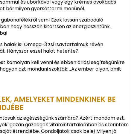
adicsommal és uborkával vagy egy krémes avokadós
het bármilyen gyorséttermi menünél.
ű gabonafélékről sem! Ezek lassan szabaduló
ban hogy hosszan kitartson az energiaszintünk.
pba!
os halak is! Omega-3 zsírsavtartalmuk révén
t. Hányszor eszel halat hetente?
t komolyan kell venni és ebben óriási segítségünkre
ahogyan azt mondani szokták: „Az ember olyan, amit
EK, AMELYEKET MINDENKINEK BE
ENDJÉBE
fontosak az egészségünk számára? Azért mondom ezt,
lyek igazán gazdagok vitamintartalomban és szerintem
saját étrendjébe. Gondoljatok csak bele! Milyen jó