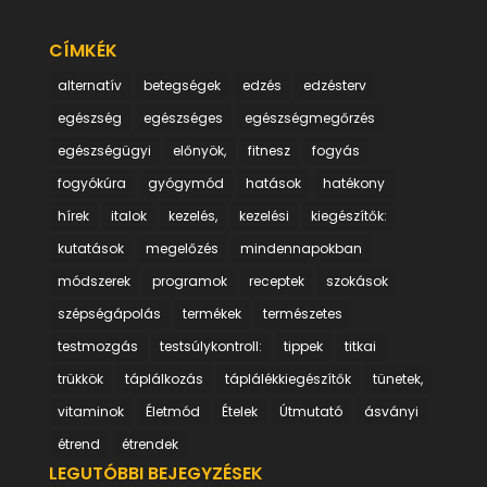
CÍMKÉK
alternatív
betegségek
edzés
edzésterv
egészség
egészséges
egészségmegőrzés
egészségügyi
előnyök,
fitnesz
fogyás
fogyókúra
gyógymód
hatások
hatékony
hírek
italok
kezelés,
kezelési
kiegészítők:
kutatások
megelőzés
mindennapokban
módszerek
programok
receptek
szokások
szépségápolás
termékek
természetes
testmozgás
testsúlykontroll:
tippek
titkai
trükkök
táplálkozás
táplálékkiegészítők
tünetek,
vitaminok
Életmód
Ételek
Útmutató
ásványi
étrend
étrendek
LEGUTÓBBI BEJEGYZÉSEK