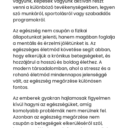
vagyunk, képesek vagyunk aktívan részt
venni a különböző tevékenységekben, legyen
szó munkáról, sportolásról vagy szabadidős
programokról.
Az egészség nem csupán a fizikai
állapotunkat jelenti, hanem magában foglalja
a mentális és érzelmi jólétünket is. Az
egészséges életmód követése segít abban,
hogy elkerüljük a krónikus betegségeket, és
hozzájárul a hosszú és boldog élethez. A
modern társadalomban, ahol a stressz és a
rohanó életmód mindennapos jelenséggé
vált, az egészség megőrzése különösen
fontos.
Az emberek gyakran hajlamosak figyelmen
kívül hagyni az egészségüket, amíg
komolyabb problémák nem merülnek fel.
Azonban az egészség megőrzése nem
csupán a betegségek elkerüléséről szól,