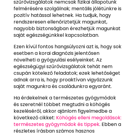
szűrővizsgálatok nemcsak fizikai állapotunk
felmérésére szolgálnak; mentális jólétünkre is
pozitív hatással lehetnek. Ha tudjuk, hogy
rendszeresen ellenőriztetjük magunkat,
nagyobb biztonságban érezhetjük magunkat
saját egészségünkkel kapcsolatban.
Ezen kívül fontos hangsúlyozni azt is, hogy sok
esetben a korai diagnózis jelentősen
növelheti a gyógyulási esélyeinket. Az
egészségügyi szűrővizsgálatok tehát nem
csupán kötelező feladatok; ezek lehetőséget
adnak arra is, hogy proaktívan vigyázzunk
saját magunkra és családunkra egyaránt.
Ha érdekelnek a természetes gyógymódok
és szeretnél többet megtudni a köhögés
kezeléséről, akkor ajánlom figyelmedbe a
következő cikket:
Köhögés elleni megoldások:
természetes gyógymódok és tippek
. Ebben a
részletes írásban számos hasznos