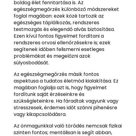
boldog élet fenntartása is. Az
egészségmegőrzés különböző módszereket
foglal magában: ezek közé tartozik az
egészséges táplálkozás, rendszeres
testmozgás és elegendő alvás biztosítása.
Ezen kívül fontos figyelmet fordítani a
rendszeres orvosi ellenőrzésekre is; ezek
segítenek időben felismerni esetleges
problémákat és megelőzni azok
súlyosbodását.
Az egészségmegőrzés másik fontos
aspektusa a tudatos életmód kialakítása. Ez
magában foglalja azt is, hogy figyelmet
fordítunk saját érzéseinkre és
szükségleteinkre. Ha fáradtak vagyunk vagy
stresszesek, érdemes időt szánni pihenésre
vagy kikapcsolódásra.
Az önmagunkkal való törődés nemcsak fizikai
szinten fontos; mentálisan is segít abban,