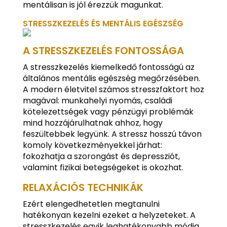
mentálisan is jól érezzük magunkat.
STRESSZKEZELÉS ÉS MENTÁLIS EGÉSZSÉG
A STRESSZKEZELÉS FONTOSSÁGA
A stresszkezelés kiemelkedő fontosságú az
általános mentális egészség megőrzésében.
A modern életvitel számos stresszfaktort hoz
magával: munkahelyi nyomás, családi
kötelezettségek vagy pénzügyi problémák
mind hozzájárulhatnak ahhoz, hogy
feszültebbek legyünk. A stressz hosszú távon
komoly következményekkel járhat:
fokozhatja a szorongást és depressziót,
valamint fizikai betegségeket is okozhat.
RELAXÁCIÓS TECHNIKÁK
Ezért elengedhetetlen megtanulni
hatékonyan kezelni ezeket a helyzeteket. A
stresszkezelés egyik leghatékonyabb módja