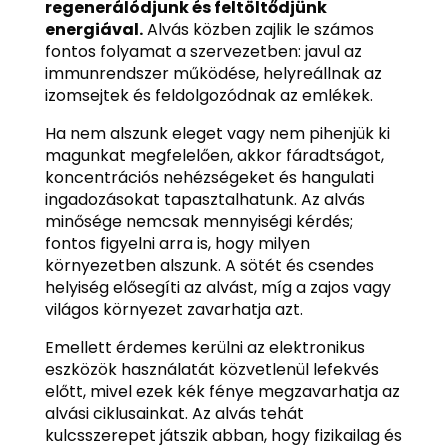
regenerálódjunk és feltöltődjünk
energiával.
Alvás közben zajlik le számos
fontos folyamat a szervezetben: javul az
immunrendszer működése, helyreállnak az
izomsejtek és feldolgozódnak az emlékek.
Ha nem alszunk eleget vagy nem pihenjük ki
magunkat megfelelően, akkor fáradtságot,
koncentrációs nehézségeket és hangulati
ingadozásokat tapasztalhatunk. Az alvás
minősége nemcsak mennyiségi kérdés;
fontos figyelni arra is, hogy milyen
környezetben alszunk. A sötét és csendes
helyiség elősegíti az alvást, míg a zajos vagy
világos környezet zavarhatja azt.
Emellett érdemes kerülni az elektronikus
eszközök használatát közvetlenül lefekvés
előtt, mivel ezek kék fénye megzavarhatja az
alvási ciklusainkat. Az alvás tehát
kulcsszerepet játszik abban, hogy fizikailag és