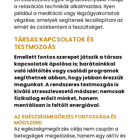
a relaxációs technikák alkalmazása. Ilyen
például a meditáció vagy légzőgyakorlatok
végzése, amelyek segítenek lecsillapítani az
elmét és csökkenteni a feszültséget.
TÁRSAS KAPCSOLATOK ÉS
TESTMOZGÁS
Emellett fontos szerepet játszik a társas
kapcsolatok ápolása is; barátainkkal
való időtöltés vagy családi programok
segíthetnek abban, hogy jobban érezzük
magunkat.
A rendszeres testmozgás is
kiváló stresszlevezető módszer; nemcsak
fizikailag erősít minket, hanem
mentálisan is feltölt energiával.
AZ EGÉSZSÉGMEGŐRZÉS FONTOSSÁGA ÉS
MÓDSZEREI
Az egészségmegőrzés célja nem csupán a
betegségek megelőzése, hanem egy aktív és