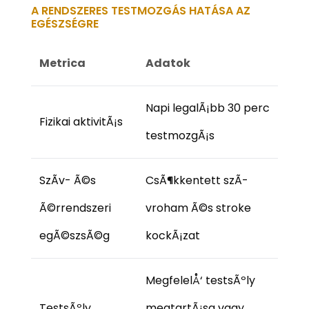
A RENDSZERES TESTMOZGÁS HATÁSA AZ
EGÉSZSÉGRE
Metrica
Adatok
Napi legalÃ¡bb 30 perc
Fizikai aktivitÃ¡s
testmozgÃ¡s
SzÃ­v- Ã©s
CsÃ¶kkentett szÃ­
Ã©rrendszeri
vroham Ã©s stroke
egÃ©szsÃ©g
kockÃ¡zat
MegfelelÅ‘ testsÃºly
TestsÃºly
megtartÃ¡sa vagy