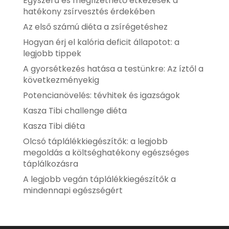
Egyszerű és megfizethető étkezések a
hatékony zsírvesztés érdekében
Az első számú diéta a zsírégetéshez
Hogyan érj el kalória deficit állapotot: a
legjobb tippek
A gyorsétkezés hatása a testünkre: Az íztől a
következményekig
Potencianövelés: tévhitek és igazságok
Kasza Tibi challenge diéta
Kasza Tibi diéta
Olcsó táplálékkiegészítők: a legjobb
megoldás a költséghatékony egészséges
táplálkozásra
A legjobb vegán táplálékkiegészítők a
mindennapi egészségért