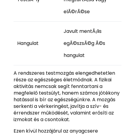
elÃ©rÃ©se
Javult mentÃ¡lis
Hangulat
egÃ©szsÃ©g Ã©s
hangulat
A rendszeres testmozgás elengedhetetlen
része az egészséges életmódnak. A fizikai
aktivitás nemcsak segít fenntartani a
megfelelő testsúlyt, hanem számos jótékony
hatással is bír az egészségünkre. A mozgás
serkenti a vérkeringést, javítja a szív- és
érrendszer működését, valamint erősíti az
izmokat és a csontokat.
Ezen kívül hozzájárul az anyagcsere