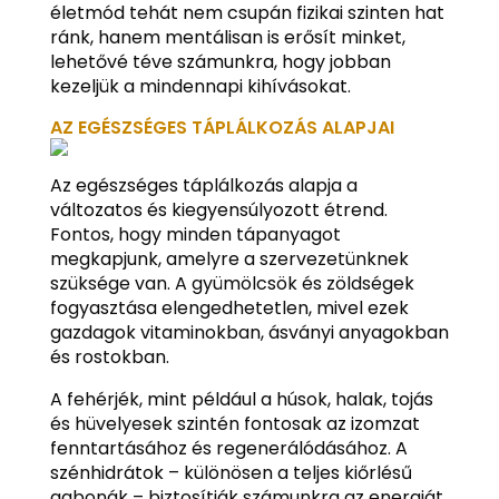
életmód tehát nem csupán fizikai szinten hat
ránk, hanem mentálisan is erősít minket,
lehetővé téve számunkra, hogy jobban
kezeljük a mindennapi kihívásokat.
AZ EGÉSZSÉGES TÁPLÁLKOZÁS ALAPJAI
Az egészséges táplálkozás alapja a
változatos és kiegyensúlyozott étrend.
Fontos, hogy minden tápanyagot
megkapjunk, amelyre a szervezetünknek
szüksége van. A gyümölcsök és zöldségek
fogyasztása elengedhetetlen, mivel ezek
gazdagok vitaminokban, ásványi anyagokban
és rostokban.
A fehérjék, mint például a húsok, halak, tojás
és hüvelyesek szintén fontosak az izomzat
fenntartásához és regenerálódásához. A
szénhidrátok – különösen a teljes kiőrlésű
gabonák – biztosítják számunkra az energiát,