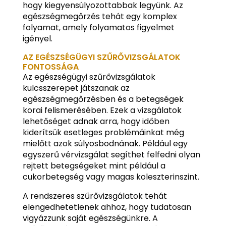
hogy kiegyensúlyozottabbak legyünk. Az
egészségmegőrzés tehát egy komplex
folyamat, amely folyamatos figyelmet
igényel.
AZ EGÉSZSÉGÜGYI SZŰRŐVIZSGÁLATOK
FONTOSSÁGA
Az egészségügyi szűrővizsgálatok
kulcsszerepet játszanak az
egészségmegőrzésben és a betegségek
korai felismerésében. Ezek a vizsgálatok
lehetőséget adnak arra, hogy időben
kiderítsük esetleges problémáinkat még
mielőtt azok súlyosbodnának. Például egy
egyszerű vérvizsgálat segíthet felfedni olyan
rejtett betegségeket mint például a
cukorbetegség vagy magas koleszterinszint.
A rendszeres szűrővizsgálatok tehát
elengedhetetlenek ahhoz, hogy tudatosan
vigyázzunk saját egészségünkre. A