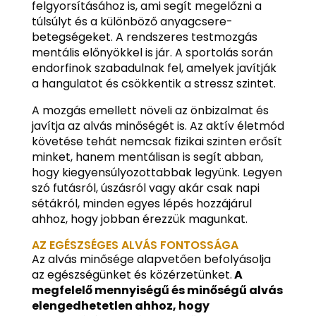
felgyorsításához is, ami segít megelőzni a
túlsúlyt és a különböző anyagcsere-
betegségeket. A rendszeres testmozgás
mentális előnyökkel is jár. A sportolás során
endorfinok szabadulnak fel, amelyek javítják
a hangulatot és csökkentik a stressz szintet.
A mozgás emellett növeli az önbizalmat és
javítja az alvás minőségét is. Az aktív életmód
követése tehát nemcsak fizikai szinten erősít
minket, hanem mentálisan is segít abban,
hogy kiegyensúlyozottabbak legyünk. Legyen
szó futásról, úszásról vagy akár csak napi
sétákról, minden egyes lépés hozzájárul
ahhoz, hogy jobban érezzük magunkat.
AZ EGÉSZSÉGES ALVÁS FONTOSSÁGA
Az alvás minősége alapvetően befolyásolja
az egészségünket és közérzetünket.
A
megfelelő mennyiségű és minőségű alvás
elengedhetetlen ahhoz, hogy