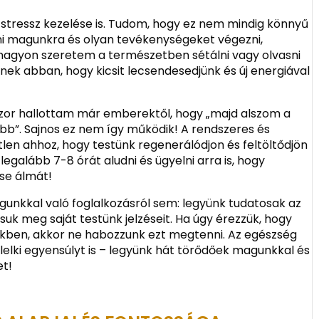
stressz kezelése is. Tudom, hogy ez nem mindig könnyű
ani magunkra és olyan tevékenységeket végezni,
n nagyon szeretem a természetben sétálni vagy olvasni
nek abban, hogy kicsit lecsendesedjünk és új energiával
szor hallottam már emberektől, hogy „majd alszom a
b”. Sajnos ez nem így működik! A rendszeres és
en ahhoz, hogy testünk regenerálódjon és feltöltődjön
egalább 7-8 órát aludni és ügyelni arra is, hogy
tse álmát!
gunkkal való foglalkozásról sem: legyünk tudatosak az
uk meg saját testünk jelzéseit. Ha úgy érezzük, hogy
ünkben, akkor ne habozzunk ezt megtenni. Az egészség
 lelki egyensúlyt is – legyünk hát törődőek magunkkal és
et!