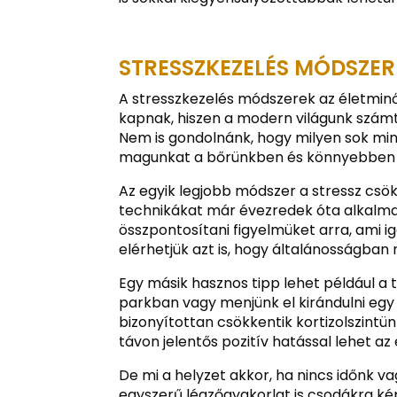
STRESSZKEZELÉS MÓDSZER
A stresszkezelés módszerek az életmin
kapnak, hiszen a modern világunk szám
Nem is gondolnánk, hogy milyen sok mi
magunkat a bőrünkben és könnyebben k
Az egyik legjobb módszer a stressz csök
technikákat már évezredek óta alkalma
összpontosítani figyelmüket arra, ami i
elérhetjük azt is, hogy általánosságba
Egy másik hasznos tipp lehet például a 
parkban vagy menjünk el kirándulni egy 
bizonyítottan csökkentik kortizolszintü
távon jelentős pozitív hatással lehet a
De mi a helyzet akkor, ha nincs időnk 
egyszerű légzőgyakorlat is csodákra k