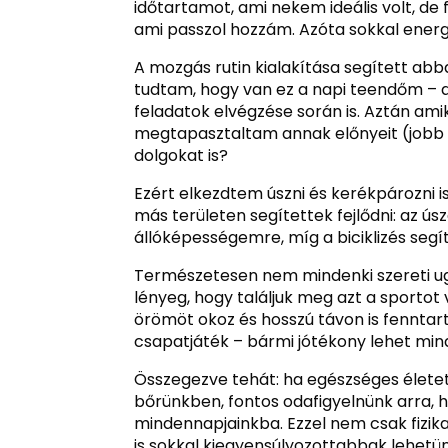
időtartamot, ami nekem ideális volt, de
ami passzol hozzám. Azóta sokkal ener
A mozgás rutin kialakítása segített abba
tudtam, hogy van ez a napi teendőm – a
feladatok elvégzése során is. Aztán ami
megtapasztaltam annak előnyeit (jobb k
dolgokat is?
Ezért elkezdtem úszni és kerékpározni 
más területen segítettek fejlődni: az ús
állóképességemre, míg a biciklizés segí
Természetesen nem mindenki szereti ug
lényeg, hogy találjuk meg azt a sporto
örömöt okoz és hosszú távon is fenntart
csapatjáték – bármi jótékony lehet mind 
Összegezve tehát: ha egészséges életet
bőrünkben, fontos odafigyelnünk arra, 
mindennapjainkba. Ezzel nem csak fizik
is sokkal kiegyensúlyozottabbak lehetü