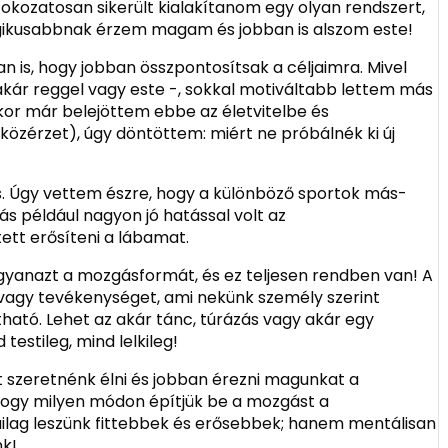
 fokozatosan sikerült kialakítanom egy olyan rendszert,
gikusabbnak érzem magam és jobban is alszom este!
n is, hogy jobban összpontosítsak a céljaimra. Mivel
kár reggel vagy este -, sokkal motiváltabb lettem más
kor már belejöttem ebbe az életvitelbe és
özérzet), úgy döntöttem: miért ne próbálnék ki új
is. Úgy vettem észre, hogy a különböző sportok más-
zás például nagyon jó hatással volt az
tett erősíteni a lábamat.
yanazt a mozgásformát, és ez teljesen rendben van! A
t vagy tevékenységet, ami nekünk személy szerint
ható. Lehet az akár tánc, túrázás vagy akár egy
testileg, mind lelkileg!
 szeretnénk élni és jobban érezni magunkat a
hogy milyen módon építjük be a mozgást a
ailag leszünk fittebbek és erősebbek; hanem mentálisan
nk!