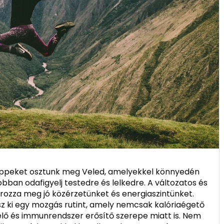
ippeket osztunk meg Veled, amelyekkel könnyedén
bban odafigyelj testedre és lelkedre. A változatos és
rozza meg jó közérzetünket és energiaszintünket.
sz ki egy mozgás rutint, amely nemcsak kalóriaégető
lő és immunrendszer erősítő szerepe miatt is. Nem