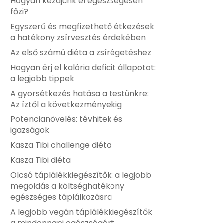
Hogyan kezdjünk el egészségesen
főzi?
Egyszerű és megfizethető étkezések
a hatékony zsírvesztés érdekében
Az első számú diéta a zsírégetéshez
Hogyan érj el kalória deficit állapotot:
a legjobb tippek
A gyorsétkezés hatása a testünkre:
Az íztől a következményekig
Potencianövelés: tévhitek és
igazságok
Kasza Tibi challenge diéta
Kasza Tibi diéta
Olcsó táplálékkiegészítők: a legjobb
megoldás a költséghatékony
egészséges táplálkozásra
A legjobb vegán táplálékkiegészítők
a mindennapi egészségért