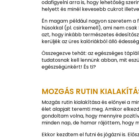
odafigyelni arra is, hogy lehetőség szeri
helyett és minél kevesebb cukrot illetve
Én magam például nagyon szeretem a fr
húsokkal (pl. csirkemell), ami nem csak 
azt, hogy inkább természetes édesítős
kerüljék az üres kalóriákból álló édessé
Összegezve tehát: az egészséges táplál
tudatosnak kell lennünk abban, mit eszü
egészségünkért! És ti?
MOZGÁS RUTIN KIALAKÍTÁ
Mozgás rutin kialakítása és előnyei a 
élet alapjait teremti meg. Amikor elke
gondoltam volna, hogy mennyire pozitív
minden nap, de hamar rájöttem, hogy m
Ekkor kezdtem el futni és jógázni is. E