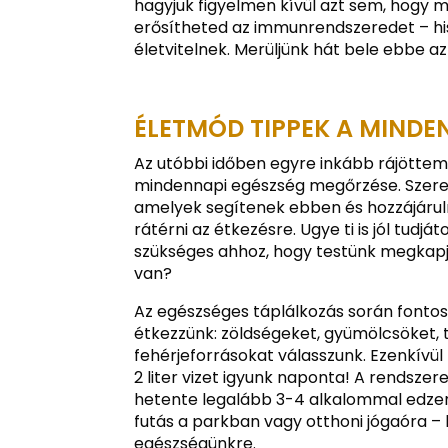
hagyjuk figyelmen kívül azt sem, hogy 
erősítheted az immunrendszeredet – hi
életvitelnek. Merüljünk hát bele ebbe 
ÉLETMÓD TIPPEK A MINDE
Az utóbbi időben egyre inkább rájötte
mindennapi egészség megőrzése. Szeret
amelyek segítenek ebben és hozzájáruln
rátérni az étkezésre. Ugye ti is jól tud
szükséges ahhoz, hogy testünk megkapj
van?
Az egészséges táplálkozás során fontos
étkezzünk: zöldségeket, gyümölcsöket, t
fehérjeforrásokat válasszunk. Ezenkívül
2 liter vizet igyunk naponta! A rendsze
hetente legalább 3-4 alkalommal edzen
futás a parkban vagy otthoni jógaóra –
egészségünkre.