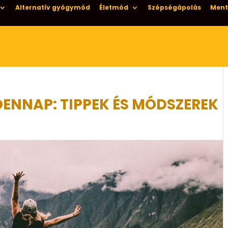
Alternatív gyógymód
Életmód
Szépségápolás
Ment
DENNAP: TIPPEK ÉS MÓDSZEREK