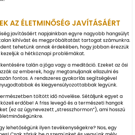
EK AZ ÉLETMINŐSÉG JAVÍTÁSÁÉRT
őség javításáért napjainkban egyre nagyobb hangsúlyt
talan kihívást és megpróbáltatást tartogat számunkra.
ndent tehetünk annak érdekében, hogy jobban érezzük
ezeljük a hétköznapi problémákat.
kentésére talán a jóga vagy a meditáció. Ezeket az ősi
zzák az emberek, hogy megtanuljanak ellazulni és
gazán fontos. A rendszeres gyakorlás segítségével
n nyugodtabbak és kiegyensúlyozottabbak legyünk.
természetben töltött idő növelése. Sétáljunk egyet a
közeli erdőbe! A friss levegő és a természeti hangok
nket (ez az úgynevezett „stresszhormon”), ami hosszú
z életminőségünkre.
vagy lehetőségünk ilyen tevékenységekre? Nos, egy
épes! Csak zárjuk be a szemünket és vegyünk mély