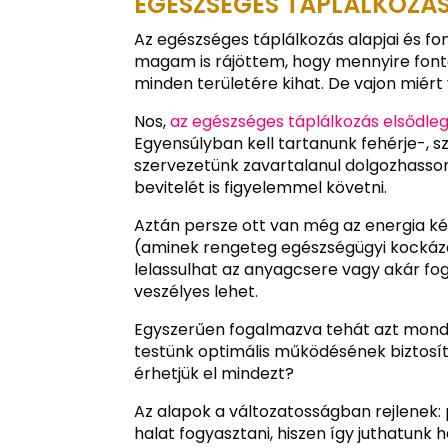
EGÉSZSÉGES TÁPLÁLKOZÁS
Az egészséges táplálkozás alapjai és fo
magam is rájöttem, hogy mennyire fonto
minden területére kihat. De vajon miér
Nos,
az egészséges táplálkozás elsődleg
Egyensúlyban kell tartanunk fehérje-, 
szervezetünk zavartalanul dolgozhasson
bevitelét is figyelemmel követni.
Aztán persze ott van még az energia kérd
(aminek rengeteg egészségügyi kockázat
lelassulhat az anyagcsere vagy akár fo
veszélyes lehet.
Egyszerűen fogalmazva tehát azt mon
testünk optimális működésének biztosí
érhetjük el mindezt?
Az alapok a változatosságban rejlenek:
halat fogyasztani, hiszen így juthatun