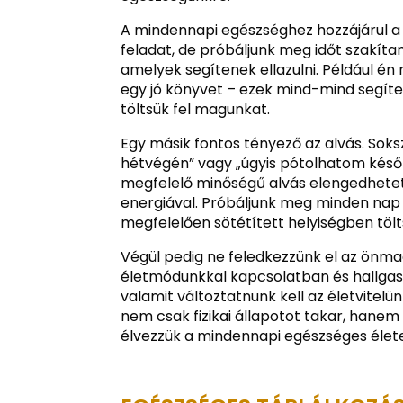
A mindennapi egészséghez hozzájárul a 
feladat, de próbáljunk meg időt szakít
amelyek segítenek ellazulni. Például é
egy jó könyvet – ezek mind-mind segíte
töltsük fel magunkat.
Egy másik fontos tényező az alvás. Sok
hétvégén” vagy „úgyis pótolhatom későb
megfelelő minőségű alvás elengedhetetl
energiával. Próbáljunk meg minden nap l
megfelelően sötétített helyiségben töl
Végül pedig ne feledkezzünk el az önma
életmódunkkal kapcsolatban és hallgass
valamit változtatnunk kell az életvitel
nem csak fizikai állapotot takar, hanem
élvezzük a mindennapi egészséges élet