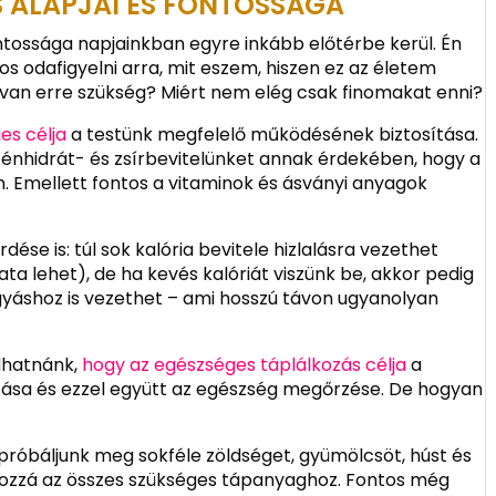
 ALAPJAI ÉS FONTOSSÁGA
ntossága napjainkban egyre inkább előtérbe kerül. Én
s odafigyelni arra, mit eszem, hiszen ez az életem
t van erre szükség? Miért nem elég csak finomakat enni?
es célja
a testünk megfelelő működésének biztosítása.
szénhidrát- és zsírbevitelünket annak érdekében, hogy a
. Emellett fontos a vitaminok és ásványi anyagok
ése is: túl sok kalória bevitele hizlalásra vezethet
a lehet), de ha kevés kalóriát viszünk be, akkor pedig
gyáshoz is vezethet – ami hosszú távon ugyanolyan
dhatnánk,
hogy az egészséges táplálkozás célja
a
tása és ezzel együtt az egészség megőrzése. De hogyan
 próbáljunk meg sokféle zöldséget, gyümölcsöt, húst és
k hozzá az összes szükséges tápanyaghoz. Fontos még