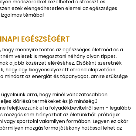
milyen módszerekkel kezelheted a stresszt és
szen ezek elengedhetetlen elemei az egészséges
az izgalmas témába!
NNAPI EGÉSZSÉGÉRT
m, hogy mennyire fontos az egészséges életmód és a
ném veletek is megosztani néhány olyan tippet,
ak a jobb közérzet eléréséhez. Elsőként szeretnék
játok, hogy egy kiegyensúlyozott étrend alapvetően
a mindazt az energiát és tápanyagot, amire szüksége
 ügyelnünk arra, hogy minél változatosabban
eljes kiőrlésű termékeket és jó minőségű
 ne felejtkezzünk el a folyadékbevitelről sem – legalább
res mozgás sem hiányozhat az életünkből: próbáljuk
i vagy sportolni valamilyen formában. Legyen ez akár
 bármilyen mozgásforma jótékony hatással lehet az