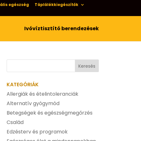
ális egészség
Táplálékkiegészítők
Ivóvíztisztító berendezések
KATEGÓRIÁK
Allergiák és ételintoleranciák
Alternatív gyógymód
Betegségek és egészségmegőrzés
Család
Edzésterv és programok