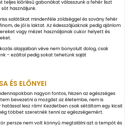
nt teljes kiőrlésű gabonákat válasszunk a fehér liszt
 sót használjunk.
iss salátákat mindenféle zöldséggel és sovány fehér
finom, de jól is laktat. Az édesszájúaknak pedig ajánlom
zereket vagy mézet használjanak cukor helyett és
geket.
kozás alapjaiban véve nem bonyolult dolog, csak
nk – ezáltal pedig sokat tehetünk saját
SA ÉS ELŐNYEI
mindennapokban nagyon fontos, hiszen az egészséges
zdtem bevezetni a mozgást az életembe, nem is
 hatással lesz rám! Kezdetben csak sétáltam egy kicsit
ég többet szeretnék tenni az egészségemért.
lőször persze nem volt könnyű megtalálni azt a tempót és