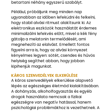
betartani néhány egyszerű szabályt.
Például, próbáljunk meg minden nap
ugyanabban az időben lefeküdni és felkelni,
hogy stabil alvási ritmust alakítsunk ki. Az
elektronikus eszközök használatát érdemes
minimalizálni lefekvés előtt, mivel a kék fény
gátolja a melatonin termelődését, ami
megnehezíti az elalvást. Emellett fontos
figyelni arra is, hogy az alvási környezet
kényelmes legyen: sötét, csendes és hűvös
helyiség segíthet abban, hogy jobban
kipihenjük magunkat.
KÁROS SZENVEDÉLYEK ELKERÜLÉSE
A káros szenvedélyek elkerülése alapvető
lépés az egészséges életmód kialakításában.
A dohányzás, alkoholfogyasztás és egyéb
drogok használata nemcsak a fizikai
egészségre van negatív hatással, hanem
pszichológiai problémákhoz is vezethetnek. A