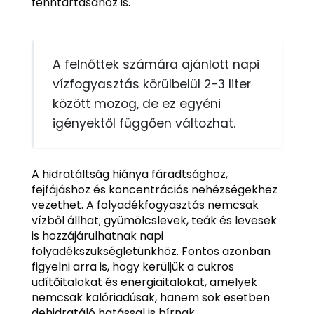
fenntartásához is.
A felnőttek számára ajánlott napi
vízfogyasztás körülbelül 2-3 liter
között mozog, de ez egyéni
igényektől függően változhat.
A hidratáltság hiánya fáradtsághoz,
fejfájáshoz és koncentrációs nehézségekhez
vezethet. A folyadékfogyasztás nemcsak
vízből állhat; gyümölcslevek, teák és levesek
is hozzájárulhatnak napi
folyadékszükségletünkhöz. Fontos azonban
figyelni arra is, hogy kerüljük a cukros
üdítőitalokat és energiaitalokat, amelyek
nemcsak kalóriadúsak, hanem sok esetben
dehidratáló hatással is bírnak.