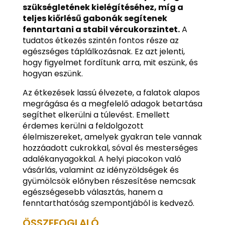
szükségletének kielégítéséhez, míg a
teljes kiőrlésű gabonák segítenek
fenntartani a stabil vércukorszintet.
A
tudatos étkezés szintén fontos része az
egészséges táplálkozásnak. Ez azt jelenti,
hogy figyelmet fordítunk arra, mit eszünk, és
hogyan eszünk.
Az étkezések lassú élvezete, a falatok alapos
megrágása és a megfelelő adagok betartása
segíthet elkerülni a túlevést. Emellett
érdemes kerülni a feldolgozott
élelmiszereket, amelyek gyakran tele vannak
hozzáadott cukrokkal, sóval és mesterséges
adalékanyagokkal. A helyi piacokon való
vásárlás, valamint az idényzöldségek és
gyümölcsök előnyben részesítése nemcsak
egészségesebb választás, hanem a
fenntarthatóság szempontjából is kedvező.
ÖSSZEFOGLALÓ