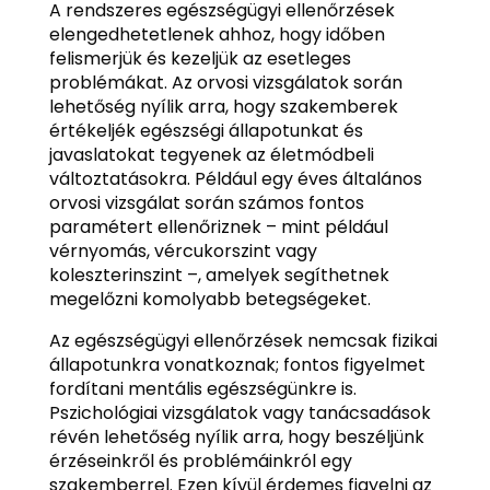
A rendszeres egészségügyi ellenőrzések
elengedhetetlenek ahhoz, hogy időben
felismerjük és kezeljük az esetleges
problémákat. Az orvosi vizsgálatok során
lehetőség nyílik arra, hogy szakemberek
értékeljék egészségi állapotunkat és
javaslatokat tegyenek az életmódbeli
változtatásokra. Például egy éves általános
orvosi vizsgálat során számos fontos
paramétert ellenőriznek – mint például
vérnyomás, vércukorszint vagy
koleszterinszint –, amelyek segíthetnek
megelőzni komolyabb betegségeket.
Az egészségügyi ellenőrzések nemcsak fizikai
állapotunkra vonatkoznak; fontos figyelmet
fordítani mentális egészségünkre is.
Pszichológiai vizsgálatok vagy tanácsadások
révén lehetőség nyílik arra, hogy beszéljünk
érzéseinkről és problémáinkról egy
szakemberrel. Ezen kívül érdemes figyelni az