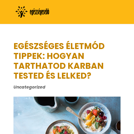
EGÉSZSÉGES ÉLETMÓD
TIPPEK: HOGYAN
TARTHATOD KARBAN
TESTED ÉS LELKED?
Uncategorized