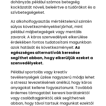
dohányzás például számos betegség
kockázatát növeli, beleértve a tüdőrákot és a
szívbetegségeket.
Az alkoholfogyasztás mértéktelenül szintén
súlyos következményekkel járhat, mint
például májbetegségek vagy mentális
zavarok. A káros szenvedélyek elkerülése
érdekében fontos tudatosítani magunkban
azok hatását és következményeit.
Az
egészséges alternatívák keresése
segíthet abban, hogy elkerüljük ezeket a
szenvedélyeket.
Például sportolás vagy kreatív
tevékenységek űzése nagyszerű módja lehet
a stressz levezetésének anélkül, hogy káros
anyagokat kellene fogyasztanunk. Továbbá
érdemes támogatást keresni barátainktól
vagy családtagjainktól, akik segíthetnek
abban, hogy távol tartsuk magunkat ezektől