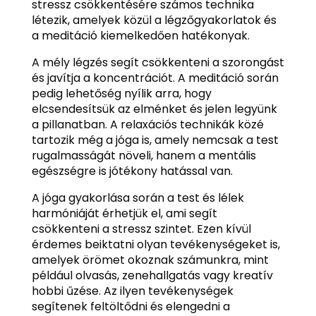
stressz csökkentésére számos technika
létezik, amelyek közül a légzőgyakorlatok és
a meditáció kiemelkedően hatékonyak.
A mély légzés segít csökkenteni a szorongást
és javítja a koncentrációt. A meditáció során
pedig lehetőség nyílik arra, hogy
elcsendesítsük az elménket és jelen legyünk
a pillanatban. A relaxációs technikák közé
tartozik még a jóga is, amely nemcsak a test
rugalmasságát növeli, hanem a mentális
egészségre is jótékony hatással van.
A jóga gyakorlása során a test és lélek
harmóniáját érhetjük el, ami segít
csökkenteni a stressz szintet. Ezen kívül
érdemes beiktatni olyan tevékenységeket is,
amelyek örömet okoznak számunkra, mint
például olvasás, zenehallgatás vagy kreatív
hobbi űzése. Az ilyen tevékenységek
segítenek feltöltődni és elengedni a