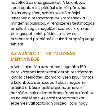
növelheti az energiaszintet. A különböző
sportágak, mint például a kerékpározás,
úszás vagy tánc, szórakoztató módjai
lehetnek a testmozgás beiktatásának a
mindennapjainkba. A rendszeres testmozgás
emellett segít megelőzni számos krónikus
betegséget, mint például a szív- és
érrendszeri problémák, cukorbetegség vagy
elhízás.
AZ AJÁNLOTT TESTMOZGÁS
MENNYISÉGE
A WHO ajánlása szerint heti legalább 150
perc közepes intenzitású aerob testmozgás
javasolt felnőttek számára. Ezen kívül fontos
a különböző izomcsoportokat megcélzó
erősítő edzések beiktatása is, amelyek
hozzájárulnak az izomtömeg fenntartásához
és növeléséhez. Az edzésprogramunkat
érdemes változatosan összeállítani, hogy