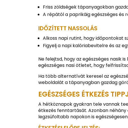
Friss zöldségek tápanyagokban gazd
A répától a paprikáig egészséges és
IDŐZÍTETT NASSOLÁS
Alkoss napi rutint, hogy időpontokat 
Figyelj a napi kalóriabevitelre és az 
Ne felejtsd, hogy az egészséges nasik is
egészséges nasi ötletet, hogy felfrissít
Ha több alternatívát keresel az egész
weboldalát a tápanyagban gazdag görög
EGÉSZSÉGES ÉTKEZÉS TIPP
A hétköznapok gyakran tele vannak tee
étkezés fenntartását. Azonban néhány 
legzsúfoltabb napokon is egészségesen