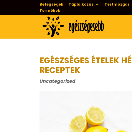
Betegségek
Táplálkozás
Testmozgás
Termékek
EGÉSZSÉGES ÉTELEK H
RECEPTEK
Uncategorized