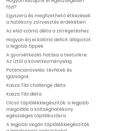
Hogyan kezdjünk el egészségesen
főzi?
Egyszerű és megfizethető étkezések
a hatékony zsírvesztés érdekében
Az első számú diéta a zsírégetéshez
Hogyan érj el kalória deficit állapotot:
a legjobb tippek
A gyorsétkezés hatása a testünkre:
Az íztől a következményekig
Potencianövelés: tévhitek és
igazságok
Kasza Tibi challenge diéta
Kasza Tibi diéta
Olcsó táplálékkiegészítők: a legjobb
megoldás a költséghatékony
egészséges táplálkozásra
A legjobb vegán táplálékkiegészítők
a mindennapi egészségért