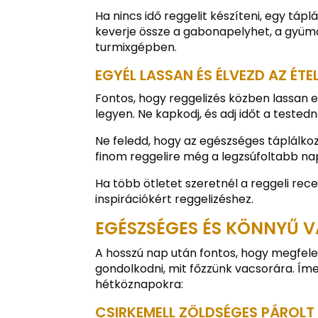
Ha nincs idő reggelit készíteni, egy tá
keverje össze a gabonapelyhet, a gyümö
turmixgépben.
EGYÉL LASSAN ÉS ÉLVEZD AZ ÉTE
Fontos, hogy reggelizés közben lassan 
legyen. Ne kapkodj, és adj időt a tested
Ne feledd, hogy az egészséges táplálkoz
finom reggelire még a legzsúfoltabb na
Ha több ötletet szeretnél a reggeli rec
inspirációkért reggelizéshez.
EGÉSZSÉGES ÉS KÖNNYŰ 
A hosszú nap után fontos, hogy megfele
gondolkodni, mit főzzünk vacsorára. Ím
hétköznapokra:
CSIRKEMELL ZÖLDSÉGES PÁROLT 