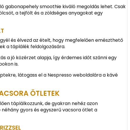
pláló gabonapehely smoothie kiváló megoldás lehet. Csak
lcsöt, a tejfölt és a zöldséges anyagokat egy
LT
egyél és élvezd az ételt, hogy megfelelően emészthető
nek a táplálék feldolgozására.
ás a jó közérzet alapja, így érdemes időt szánni egy
pokon is.
eptekre, látogass el a Nespresso weboldalára a kávé
VACSORA ÖTLETEK
lően táplálkozzunk, de gyakran nehéz azon
e néhány gyors és egyszerű vacsora ötlet a
RIZZSEL