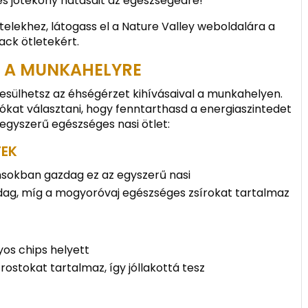
és jótékony hatásait az egészségedre!
elekhez, látogass el a Nature Valley weboldalára a
ck ötletekért.
K A MUNKAHELYRE
sülhetsz az éhségérzet kihívásaival a munkahelyen.
kat választani, hogy fenntarthasd a energiaszintedet
egyszerű egészséges nasi ötlet:
TEK
nsokban gazdag ez az egyszerű nasi
ag, míg a mogyoróvaj egészséges zsírokat tartalmaz
os chips helyett
rostokat tartalmaz, így jóllakottá tesz