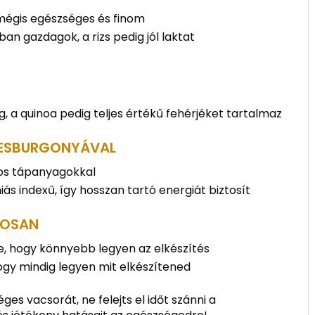
mégis egészséges és finom
an gazdagok, a rizs pedig jól laktat
 a quinoa pedig teljes értékű fehérjéket tartalmaz
ÉDESBURGONYÁVAL
tos tápanyagokkal
s indexű, így hosszan tartó energiát biztosít
KOSAN
re, hogy könnyebb legyen az elkészítés
hogy mindig legyen mit elkészítened
es vacsorát, ne felejts el időt szánni a