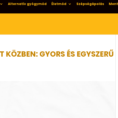
Alternatív gyógymód
Életmód
Szépségápolás
Ment
ÉT KÖZBEN: GYORS ÉS EGYSZERŰ