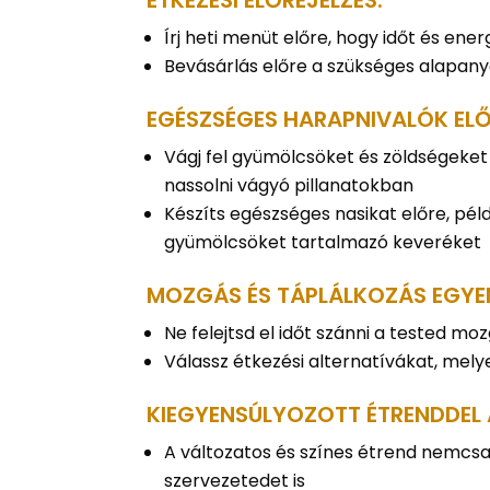
ÉTKEZÉSI ELŐREJELZÉS:
Írj heti menüt előre, hogy időt és ene
Bevásárlás előre a szükséges alapany
EGÉSZSÉGES HARAPNIVALÓK ELŐ
Vágj fel gyümölcsöket és zöldségeke
nassolni vágyó pillanatokban
Készíts egészséges nasikat előre, pé
gyümölcsöket tartalmazó keveréket
MOZGÁS ÉS TÁPLÁLKOZÁS EGYE
Ne felejtsd el időt szánni a tested m
Válassz étkezési alternatívákat, mely
KIEGYENSÚLYOZOTT ÉTRENDDEL 
A változatos és színes étrend nemcsa
szervezetedet is