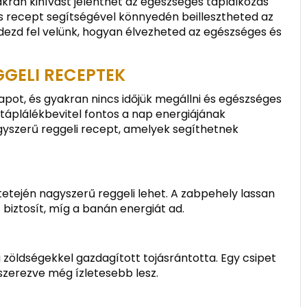
ran kihívást jelenthet az egészséges táplálkozás
s recept segítségével könnyedén beillesztheted az
ezd fel velünk, hogyan élvezheted az egészséges és
GGELI RECEPTEK
pot, és gyakran nincs időjük megállni és egészséges
 táplálékbevitel fontos a nap energiájának
gyszerű reggeli recept, amelyek segíthetnek
tetején nagyszerű reggeli lehet. A zabpehely lassan
 biztosít, míg a banán energiát ad.
a zöldségekkel gazdagított tojásrántotta. Egy csipet
szerezve még ízletesebb lesz.