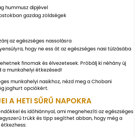
ag hummusz dipjével
 rostokban gazdag zöldségek
szánj az egészséges nassolásra
egyensúlyra, hogy ne ess át az egészséges nasi túlzásába
 lehetnek finomak és élvezetesek. Próbálj ki néhány új
sd a munkahelyi étkezésed!
séges munkahelyi nasikhoz, nézd meg a Chobani
 joghurt opciókért.
JEI A HETI SŰRŰ NAPOKRA
ndőkkel és időhiánnyal, ami megnehezíti az egészséges
egyszerű trükk és tipp segíthet abban, hogy még a
 étkezhess: