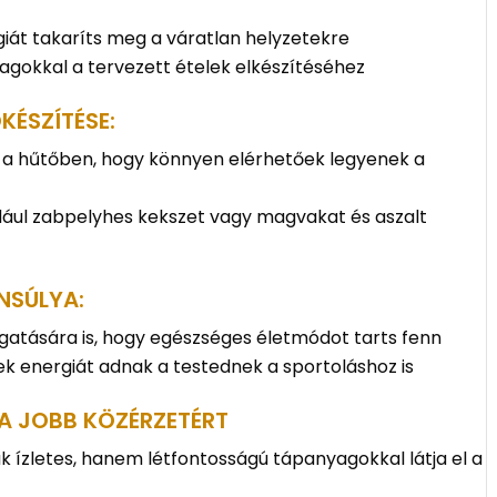
rgiát takaríts meg a váratlan helyzetekre
agokkal a tervezett ételek elkészítéséhez
KÉSZÍTÉSE:
t a hűtőben, hogy könnyen elérhetőek legyenek a
ldául zabpelyhes kekszet vagy magvakat és aszalt
NSÚLYA:
ozgatására is, hogy egészséges életmódot tarts fenn
ek energiát adnak a testednek a sportoláshoz is
A JOBB KÖZÉRZETÉRT
k ízletes, hanem létfontosságú tápanyagokkal látja el a