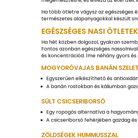
megemésztésre, és élvezd az étel ízeit 
Ha több ötletre vágysz az egészséges ét
természetes alapanyagokkal készült sna
EGÉSZSÉGES NASI ÖTLETE
Ha hét közben dolgozol, gyakran szembe
Fontos azonban egészséges nassolnivaló
és koncentrációd. Íme néhány gyors és 
MOGYORÓVAJAS BANÁN SZELE
Egyszerűen elkészíthető és antioxidá
A banán rostokban és káliumban gazd
SÜLT CSICSERIBORSÓ
Egy ropogós alternatíva a hagyomány
A csicseriborsó fehérjében gazdag és 
ZÖLDSÉGEK HUMMUSSZAL