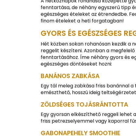
A hétköznapok rohanása közepette gyak
fenntartása, de néhány egyszerű tipp é
egészséges ételeket az étrendedbe. Fed
finom ételeket a heti forgatagban!
GYORS ÉS EGÉSZSÉGES RE
Hét közben sokan rohanósan kezdik a na
reggelit készíteni. Azonban a megfelelő
fenntartásához. Íme néhány gyors és e
egészséges döntéseket hozni:
BANÁNOS ZABKÁSA
Egy tál meleg zabkása friss banánnal a 
emészthető, hosszú ideig teltségérzetet
ZÖLDSÉGES TOJÁSRÁNTOTTA
Egy gyorsan elkészíthető reggeli lehet 
friss petrezselyemmel vagy kaporral fű
GABONAPEHELY SMOOTHIE