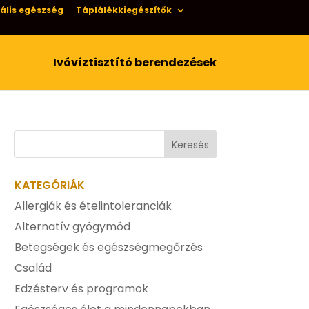
ális egészség
Táplálékkiegészítők
Ivóvíztisztító berendezések
KATEGÓRIÁK
Allergiák és ételintoleranciák
Alternatív gyógymód
Betegségek és egészségmegőrzés
Család
Edzésterv és programok