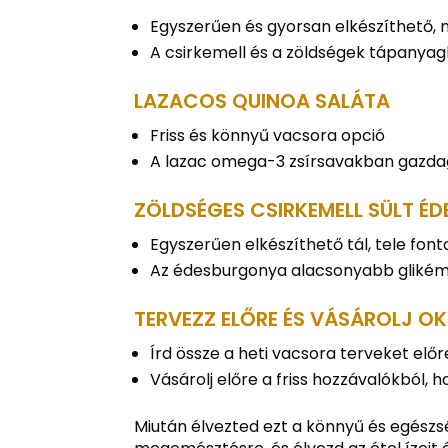
Egyszerűen és gyorsan elkészíthető, 
A csirkemell és a zöldségek tápanyagb
LAZACOS QUINOA SALÁTA
Friss és könnyű vacsora opció
A lazac omega-3 zsírsavakban gazdag,
ZÖLDSÉGES CSIRKEMELL SÜLT 
Egyszerűen elkészíthető tál, tele fon
Az édesburgonya alacsonyabb glikémiá
TERVEZZ ELŐRE ÉS VÁSÁROLJ O
Írd össze a heti vacsora terveket elő
Vásárolj előre a friss hozzávalókból, 
Miután élvezted ezt a könnyű és egészség