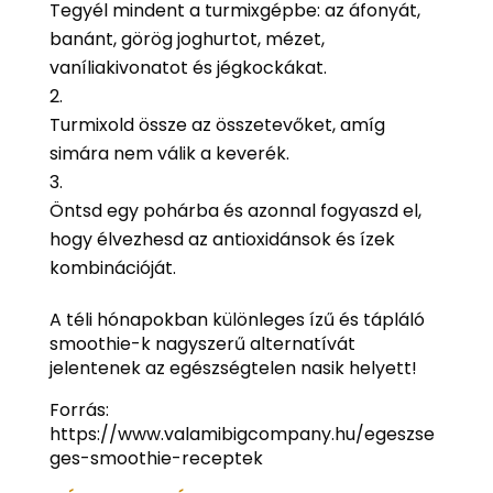
Tegyél mindent a turmixgépbe: az áfonyát,
banánt, görög joghurtot, mézet,
vaníliakivonatot és jégkockákat.
Turmixold össze az összetevőket, amíg
simára nem válik a keverék.
Öntsd egy pohárba és azonnal fogyaszd el,
hogy élvezhesd az antioxidánsok és ízek
kombinációját.
A téli hónapokban különleges ízű és tápláló
smoothie-k nagyszerű alternatívát
jelentenek az egészségtelen nasik helyett!
Forrás:
https://www.valamibigcompany.hu/egeszse
ges-smoothie-receptek