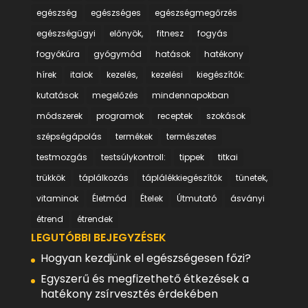
egészség
egészséges
egészségmegőrzés
egészségügyi
előnyök,
fitnesz
fogyás
fogyókúra
gyógymód
hatások
hatékony
hírek
italok
kezelés,
kezelési
kiegészítők:
kutatások
megelőzés
mindennapokban
módszerek
programok
receptek
szokások
szépségápolás
termékek
természetes
testmozgás
testsúlykontroll:
tippek
titkai
trükkök
táplálkozás
táplálékkiegészítők
tünetek,
vitaminok
Életmód
Ételek
Útmutató
ásványi
étrend
étrendek
LEGUTÓBBI BEJEGYZÉSEK
Hogyan kezdjünk el egészségesen főzi?
Egyszerű és megfizethető étkezések a
hatékony zsírvesztés érdekében