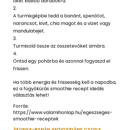
őket kisebb darabokra.
A turmixgépbe tedd a banánt, spenótot,
narancsot, kivit, chia magot és a vizet vagy
mandulatejet.
Turmixold össze az összetevőket simára.
Öntsd egy pohárba és azonnal fogyaszd el
frissen.
Ha több energia és frissesség kell a napodba,
ez a fogyókúrás smoothie recept ideális
választás lehet!
Forrás:
https://www.valamihonlap.hu/egeszseges-
smoothie-receptek
ÁFONYA-BANÁN ANTIOXIDÁNS CSODA