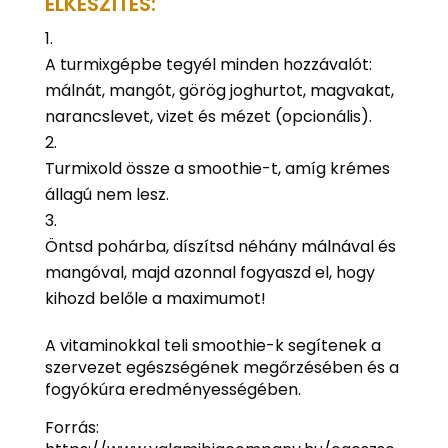
ELKÉSZÍTÉS:
A turmixgépbe tegyél minden hozzávalót:
málnát, mangót, görög joghurtot, magvakat,
narancslevet, vizet és mézet (opcionális).
Turmixold össze a smoothie-t, amíg krémes
állagú nem lesz.
Öntsd pohárba, díszítsd néhány málnával és
mangóval, majd azonnal fogyaszd el, hogy
kihozd belőle a maximumot!
A vitaminokkal teli smoothie-k segítenek a
szervezet egészségének megőrzésében és a
fogyókúra eredményességében.
Forrás: