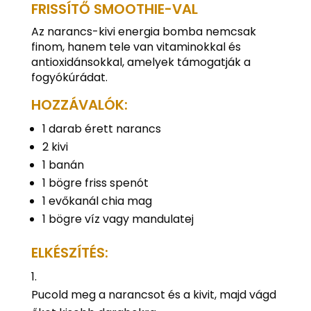
FRISSÍTŐ SMOOTHIE-VAL
Az narancs-kivi energia bomba nemcsak
finom, hanem tele van vitaminokkal és
antioxidánsokkal, amelyek támogatják a
fogyókúrádat.
HOZZÁVALÓK:
1 darab érett narancs
2 kivi
1 banán
1 bögre friss spenót
1 evőkanál chia mag
1 bögre víz vagy mandulatej
ELKÉSZÍTÉS:
Pucold meg a narancsot és a kivit, majd vágd