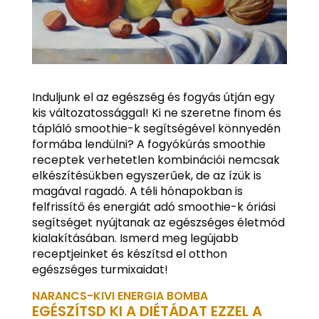
Induljunk el az egészség és fogyás útján egy
kis változatossággal! Ki ne szeretne finom és
tápláló smoothie-k segítségével könnyedén
formába lendülni? A fogyókúrás smoothie
receptek verhetetlen kombinációi nemcsak
elkészítésükben egyszerűek, de az ízük is
magával ragadó. A téli hónapokban is
felfrissítő és energiát adó smoothie-k óriási
segítséget nyújtanak az egészséges életmód
kialakításában. Ismerd meg legújabb
receptjeinket és készítsd el otthon
egészséges turmixaidat!
NARANCS-KIVI ENERGIA BOMBA
EGÉSZÍTSD KI A DIÉTÁDAT EZZEL A