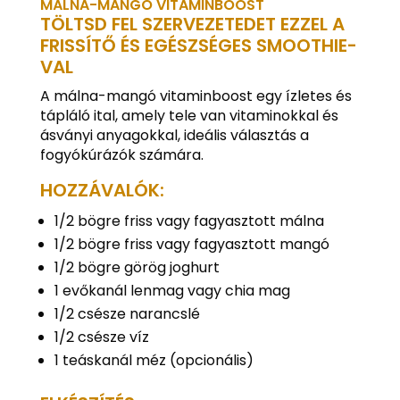
MÁLNA-MANGÓ VITAMINBOOST
TÖLTSD FEL SZERVEZETEDET EZZEL A
FRISSÍTŐ ÉS EGÉSZSÉGES SMOOTHIE-
VAL
A málna-mangó vitaminboost egy ízletes és
tápláló ital, amely tele van vitaminokkal és
ásványi anyagokkal, ideális választás a
fogyókúrázók számára.
HOZZÁVALÓK:
1/2 bögre friss vagy fagyasztott málna
1/2 bögre friss vagy fagyasztott mangó
1/2 bögre görög joghurt
1 evőkanál lenmag vagy chia mag
1/2 csésze narancslé
1/2 csésze víz
1 teáskanál méz (opcionális)