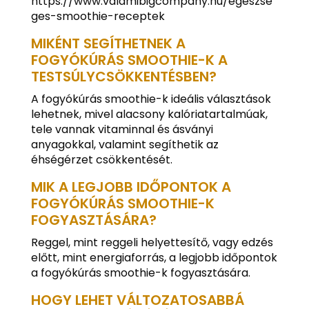
https://www.valamibigcompany.hu/egeszse
ges-smoothie-receptek
MIKÉNT SEGÍTHETNEK A
FOGYÓKÚRÁS SMOOTHIE-K A
TESTSÚLYCSÖKKENTÉSBEN?
A fogyókúrás smoothie-k ideális választások
lehetnek, mivel alacsony kalóriatartalmúak,
tele vannak vitaminnal és ásványi
anyagokkal, valamint segíthetik az
éhségérzet csökkentését.
MIK A LEGJOBB IDŐPONTOK A
FOGYÓKÚRÁS SMOOTHIE-K
FOGYASZTÁSÁRA?
Reggel, mint reggeli helyettesítő, vagy edzés
előtt, mint energiaforrás, a legjobb időpontok
a fogyókúrás smoothie-k fogyasztására.
HOGY LEHET VÁLTOZATOSABBÁ