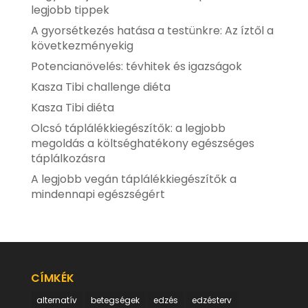
legjobb tippek
A gyorsétkezés hatása a testünkre: Az íztől a
következményekig
Potencianövelés: tévhitek és igazságok
Kasza Tibi challenge diéta
Kasza Tibi diéta
Olcsó táplálékkiegészítők: a legjobb
megoldás a költséghatékony egészséges
táplálkozásra
A legjobb vegán táplálékkiegészítők a
mindennapi egészségért
CÍMKÉK
alternatív
betegségek
edzés
edzésterv