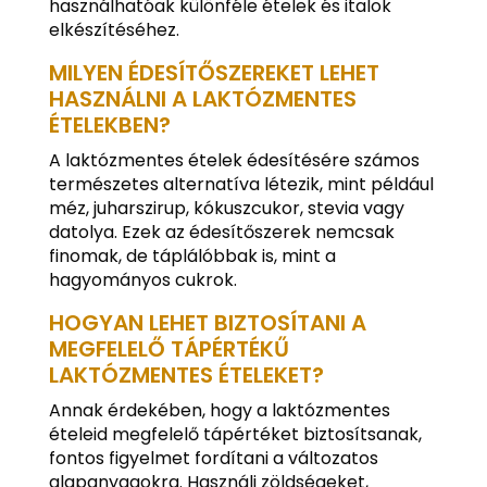
használhatóak különféle ételek és italok
elkészítéséhez.
MILYEN ÉDESÍTŐSZEREKET LEHET
HASZNÁLNI A LAKTÓZMENTES
ÉTELEKBEN?
A laktózmentes ételek édesítésére számos
természetes alternatíva létezik, mint például
méz, juharszirup, kókuszcukor, stevia vagy
datolya. Ezek az édesítőszerek nemcsak
finomak, de táplálóbbak is, mint a
hagyományos cukrok.
HOGYAN LEHET BIZTOSÍTANI A
MEGFELELŐ TÁPÉRTÉKŰ
LAKTÓZMENTES ÉTELEKET?
Annak érdekében, hogy a laktózmentes
ételeid megfelelő tápértéket biztosítsanak,
fontos figyelmet fordítani a változatos
alapanyagokra. Használj zöldségeket,