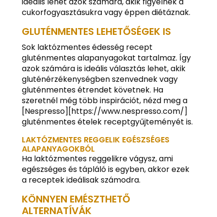
ideális lehet azok számára, akik figyelnek a
cukorfogyasztásukra vagy éppen diétáznak.
GLUTÉNMENTES LEHETŐSÉGEK IS
Sok laktózmentes édesség recept
gluténmentes alapanyagokat tartalmaz. Így
azok számára is ideális választás lehet, akik
gluténérzékenységben szenvednek vagy
gluténmentes étrendet követnek. Ha
szeretnél még több inspirációt, nézd meg a
[Nespresso][https://www.nespresso.com/]
gluténmentes ételek receptgyűjteményét is.
LAKTÓZMENTES REGGELIK EGÉSZSÉGES
ALAPANYAGOKBÓL
Ha laktózmentes reggelikre vágysz, ami
egészséges és tápláló is egyben, akkor ezek
a receptek ideálisak számodra.
KÖNNYEN EMÉSZTHETŐ
ALTERNATÍVÁK