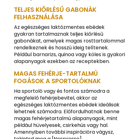
TELJES KIŐRLÉSŰ GABONÁK
FELHASZNÁLÁSA
Az egészséges laktózmentes ebédek
gyakran tartalmaznak teljes kiőrlésű
gabonákat, amelyek magas rosttartalommal
rendelkeznek és hosszú ideig telítenek.
Például barnarizs, quinoa vagy köles is gyakori
alapanyagok ezekben az receptekben.
MAGAS FEHÉRJE-TARTALMÚ
FOGÁSOK A SPORTOLÓKNAK
Ha sportoló vagy és fontos számodra a
megfelelő fehérjebevitel, akkor az
egészséges laktózmentes ebédek ideálisak
lehetnek számodra. Előfordulhatnak benne
magas fehérjetartalmú alapanyagok, mint
például hüvelyesek, csirkehús vagy hal.
Amennyiben további inspirációra vágysz,
tekintsd meg a [Nespresso]