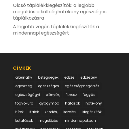
Olcsó táplálékkiegészítők: a legjobb
megoldás a költséghatékony egészséges
táplálkozásra
A legjobb vegán táplálékkiegészítők a
mindennapi egészségért
CÍMKÉK
alternatív
betegségek
edzés
edzésterv
egészség
egészséges
egészségmegőrzés
egészségügyi
előnyök,
fitnesz
fogyás
fogyókúra
gyógymód
hatások
hatékony
hírek
italok
kezelés,
kezelési
kiegészítők:
kutatások
megelőzés
mindennapokban