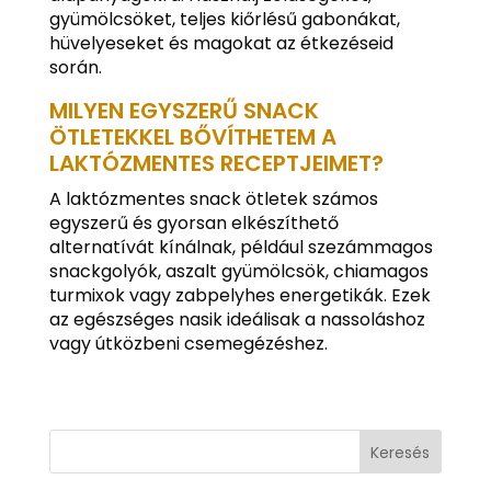
gyümölcsöket, teljes kiőrlésű gabonákat,
hüvelyeseket és magokat az étkezéseid
során.
MILYEN EGYSZERŰ SNACK
ÖTLETEKKEL BŐVÍTHETEM A
LAKTÓZMENTES RECEPTJEIMET?
A laktózmentes snack ötletek számos
egyszerű és gyorsan elkészíthető
alternatívát kínálnak, például szezámmagos
snackgolyók, aszalt gyümölcsök, chiamagos
turmixok vagy zabpelyhes energetikák. Ezek
az egészséges nasik ideálisak a nassoláshoz
vagy útközbeni csemegézéshez.