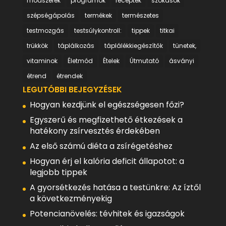
módszerek
programok
receptek
szokások
szépségápolás
termékek
természetes
testmozgás
testsúlykontroll:
tippek
titkai
trükkök
táplálkozás
táplálékkiegészítők
tünetek,
vitaminok
Életmód
Ételek
Útmutató
ásványi
étrend
étrendek
LEGUTÓBBI BEJEGYZÉSEK
Hogyan kezdjünk el egészségesen főzi?
Egyszerű és megfizethető étkezések a
hatékony zsírvesztés érdekében
Az első számú diéta a zsírégetéshez
Hogyan érj el kalória deficit állapotot: a
legjobb tippek
A gyorsétkezés hatása a testünkre: Az íztől
a következményekig
Potencianövelés: tévhitek és igazságok