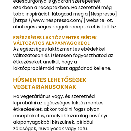
édesburgonya is gyakran szerepelnek
ezekben a receptekben. Ha szeretnél még
több inspirációt, látogasd meg a [Nespresso]
[https://www.nespresso.com/] website-ot,
ahol egészséges reggeli recepteket is találsz.
EGÉSZSÉGES LAKTÓZMENTES EBÉDEK
VÁLTOZATOS ALAPANYAGOKBÓL
Az egészséges laktózmentes ebédekkel
változatosan és ízletesen fogyaszthatod az
étkezéseket anélkül, hogy a
laktózproblémáid miatt aggódnod kellene.
HÚSMENTES LEHETŐSÉGEK
VEGETÁRIÁNUSOKNAK
Ha vegetáriánus vagy, és szeretnéd
kipróbálni az egészséges laktózmentes
étkezéseket, akkor találni fogsz olyan
recepteket is, amelyek kizárólag növényi
alapanyagokból készülnek, például
zöldségek, hüvelyesek vagy tofu.