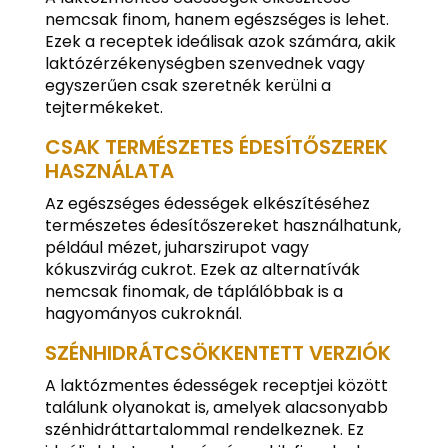
nemcsak finom, hanem egészséges is lehet.
Ezek a receptek ideálisak azok számára, akik
laktózérzékenységben szenvednek vagy
egyszerűen csak szeretnék kerülni a
tejtermékeket.
CSAK TERMÉSZETES ÉDESÍTŐSZEREK
HASZNÁLATA
Az egészséges édességek elkészítéséhez
természetes édesítőszereket használhatunk,
például mézet, juharszirupot vagy
kókuszvirág cukrot. Ezek az alternatívák
nemcsak finomak, de táplálóbbak is a
hagyományos cukroknál.
SZÉNHIDRÁTCSÖKKENTETT VERZIÓK
A laktózmentes édességek receptjei között
találunk olyanokat is, amelyek alacsonyabb
szénhidráttartalommal rendelkeznek. Ez