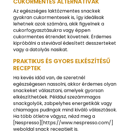
CUKORMENTES ALTERNATÍVÁK
Az egészséges laktózmentes snackek
gyakran cukormentesek is, így ideálisak
lehetnek azok számára, akik figyelnek a
cukorfogyasztásukra vagy éppen
cukormentes étrendet követnek. Érdemes
kipróbálni a steviával édesített desszerteket
vagy a datolyás nasikat.
PRAKTIKUS ÉS GYORS ELKÉSZÍTÉSŰ
RECEPTEK
Ha kevés időd van, de szeretnél
egészségesen nassolni, akkor érdemes olyan
snackeket választani, amelyek gyorsan
elkészíthetőek. Például szezámmagos
snackgolyók, zabpelyhes energetikák vagy
chiamagos pudingok mind kiváló választások.
Ha több ötletre vágysz, nézd meg a
[Nespresso][https://www.nespresso.com/]
weboldal snack receptjeit is.