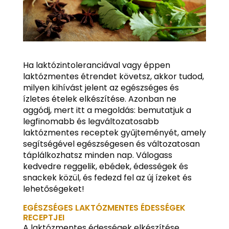
Ha laktózintoleranciával vagy éppen
laktózmentes étrendet követsz, akkor tudod,
milyen kihívást jelent az egészséges és
ízletes ételek elkészítése. Azonban ne
aggódj, mert itt a megoldás: bemutatjuk a
legfinomabb és legváltozatosabb
laktózmentes receptek gyűjteményét, amely
segítségével egészségesen és változatosan
táplálkozhatsz minden nap. Válogass
kedvedre reggelik, ebédek, édességek és
snackek közül, és fedezd fel az új ízeket és
lehetőségeket!
EGÉSZSÉGES LAKTÓZMENTES ÉDESSÉGEK
RECEPTJEI
A laktózmentes édességek elkészítése