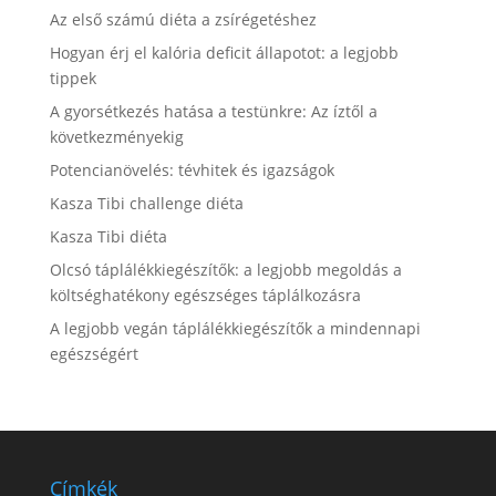
Az első számú diéta a zsírégetéshez
Hogyan érj el kalória deficit állapotot: a legjobb
tippek
A gyorsétkezés hatása a testünkre: Az íztől a
következményekig
Potencianövelés: tévhitek és igazságok
Kasza Tibi challenge diéta
Kasza Tibi diéta
Olcsó táplálékkiegészítők: a legjobb megoldás a
költséghatékony egészséges táplálkozásra
A legjobb vegán táplálékkiegészítők a mindennapi
egészségért
Címkék