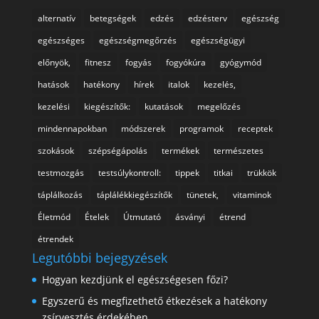
alternatív
betegségek
edzés
edzésterv
egészség
egészséges
egészségmegőrzés
egészségügyi
előnyök,
fitnesz
fogyás
fogyókúra
gyógymód
hatások
hatékony
hírek
italok
kezelés,
kezelési
kiegészítők:
kutatások
megelőzés
mindennapokban
módszerek
programok
receptek
szokások
szépségápolás
termékek
természetes
testmozgás
testsúlykontroll:
tippek
titkai
trükkök
táplálkozás
táplálékkiegészítők
tünetek,
vitaminok
Életmód
Ételek
Útmutató
ásványi
étrend
étrendek
Legutóbbi bejegyzések
Hogyan kezdjünk el egészségesen főzi?
Egyszerű és megfizethető étkezések a hatékony
zsírvesztés érdekében