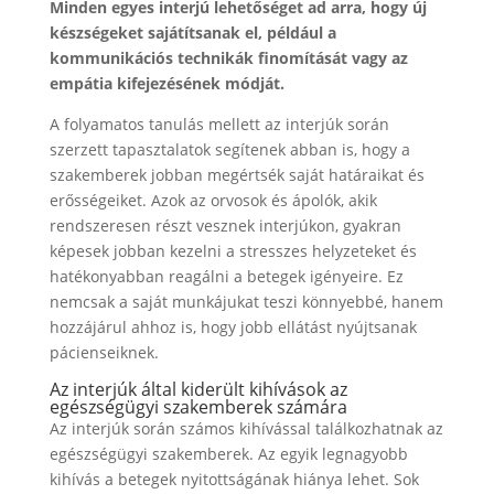
Minden egyes interjú lehetőséget ad arra, hogy új
készségeket sajátítsanak el, például a
kommunikációs technikák finomítását vagy az
empátia kifejezésének módját.
A folyamatos tanulás mellett az interjúk során
szerzett tapasztalatok segítenek abban is, hogy a
szakemberek jobban megértsék saját határaikat és
erősségeiket. Azok az orvosok és ápolók, akik
rendszeresen részt vesznek interjúkon, gyakran
képesek jobban kezelni a stresszes helyzeteket és
hatékonyabban reagálni a betegek igényeire. Ez
nemcsak a saját munkájukat teszi könnyebbé, hanem
hozzájárul ahhoz is, hogy jobb ellátást nyújtsanak
pácienseiknek.
Az interjúk által kiderült kihívások az
egészségügyi szakemberek számára
Az interjúk során számos kihívással találkozhatnak az
egészségügyi szakemberek. Az egyik legnagyobb
kihívás a betegek nyitottságának hiánya lehet. Sok