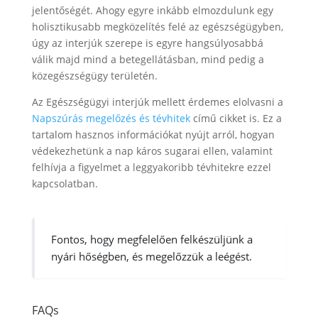
jelentőségét. Ahogy egyre inkább elmozdulunk egy
holisztikusabb megközelítés felé az egészségügyben,
úgy az interjúk szerepe is egyre hangsúlyosabbá
válik majd mind a betegellátásban, mind pedig a
közegészségügy területén.
Az Egészségügyi interjúk mellett érdemes elolvasni a
Napszúrás megelőzés és tévhitek
című cikket is. Ez a
tartalom hasznos információkat nyújt arról, hogyan
védekezhetünk a nap káros sugarai ellen, valamint
felhívja a figyelmet a leggyakoribb tévhitekre ezzel
kapcsolatban.
Fontos, hogy megfelelően felkészüljünk a
nyári hőségben, és megelőzzük a leégést.
FAQs