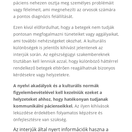
páciens nehezen osztja meg személyes problémáit
vagy félelmeit, ami megnehezíti az orvosok számára
a pontos diagnózis felállítását.
Ezen kívül előfordulhat, hogy a betegek nem tudják
pontosan megfogalmazni tüneteiket vagy aggályaikat,
ami további nehézségeket okozhat. A kulturális
különbségek is jelentős kihívást jelentenek az
interjúk során. Az egészségügyi szakembereknek
tisztában kell lenniük azzal, hogy különböző háttérrel
rendelkező betegek eltérően reagálhatnak bizonyos
kérdésekre vagy helyzetekre.
A nyelvi akadályok és a kulturális normák
figyelembevételével kell kezelniük ezeket a
helyzeteket ahhoz, hogy hatékonyan tudjanak
kommunikálni pácienseikkel.
Az ilyen kihívások
leküzdése érdekében folyamatos képzésre és
önfejlesztésre van szükség.
Az interjúk által nyert információk haszna a