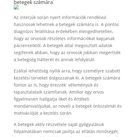
betegek számára
Az interjúk során nyert információk rendkívül
hasznosak lehetnek a betegek számára is. A pontos
diagnózis felállítása érdekében elengedhetetlen,
hogy az orvosok részletes információkat kapjanak
pácienseiktől. A betegek által megosztott adatok
segítenek abban, hogy az orvosok jobban megértsék
a betegség hátterét és annak lefolyását.
Ezáltal lehetőség nyílik arra, hogy személyre szabott
kezelési terveket dolgozzanak ki. A betegek számára
fontos az is, hogy érezzék: véleményük és
tapasztalataik számítanak. Amikor egy orvos
figyelmesen hallgatja őket és értékeli
mondanivalójukat, az növeli a betegek önbizalmát és
motivációját a kezelés során.
A betegek aktív részvétele saját gyógyulásuk
folyamatában nemcsak javítja az ellátás minőségét,