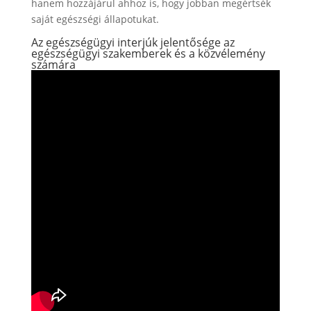
hanem hozzájárul ahhoz is, hogy jobban megértsék
saját egészségi állapotukat.
Az egészségügyi interjúk jelentősége az
egészségügyi szakemberek és a közvélemény
számára