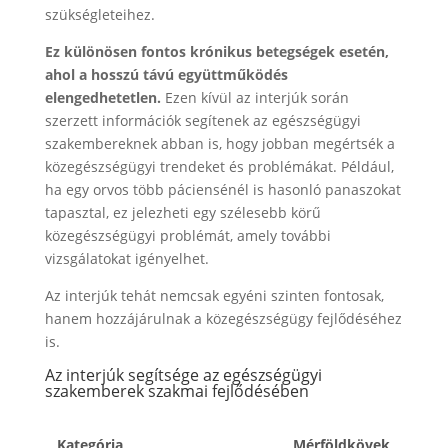
szükségleteihez.
Ez különösen fontos krónikus betegségek esetén,
ahol a hosszú távú együttműködés
elengedhetetlen.
Ezen kívül az interjúk során
szerzett információk segítenek az egészségügyi
szakembereknek abban is, hogy jobban megértsék a
közegészségügyi trendeket és problémákat. Például,
ha egy orvos több páciensénél is hasonló panaszokat
tapasztal, ez jelezheti egy szélesebb körű
közegészségügyi problémát, amely további
vizsgálatokat igényelhet.
Az interjúk tehát nemcsak egyéni szinten fontosak,
hanem hozzájárulnak a közegészségügy fejlődéséhez
is.
Az interjúk segítsége az egészségügyi
szakemberek szakmai fejlődésében
Kategória
Mérföldkövek