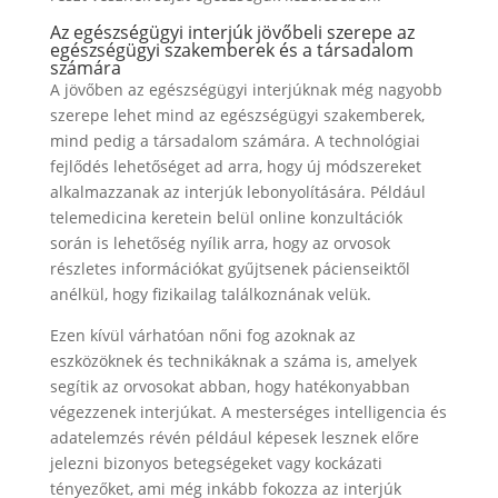
Az egészségügyi interjúk jövőbeli szerepe az
egészségügyi szakemberek és a társadalom
számára
A jövőben az egészségügyi interjúknak még nagyobb
szerepe lehet mind az egészségügyi szakemberek,
mind pedig a társadalom számára. A technológiai
fejlődés lehetőséget ad arra, hogy új módszereket
alkalmazzanak az interjúk lebonyolítására. Például
telemedicina keretein belül online konzultációk
során is lehetőség nyílik arra, hogy az orvosok
részletes információkat gyűjtsenek pácienseiktől
anélkül, hogy fizikailag találkoznának velük.
Ezen kívül várhatóan nőni fog azoknak az
eszközöknek és technikáknak a száma is, amelyek
segítik az orvosokat abban, hogy hatékonyabban
végezzenek interjúkat. A mesterséges intelligencia és
adatelemzés révén például képesek lesznek előre
jelezni bizonyos betegségeket vagy kockázati
tényezőket, ami még inkább fokozza az interjúk