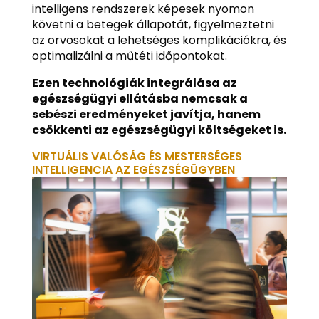
intelligens rendszerek képesek nyomon
követni a betegek állapotát, figyelmeztetni
az orvosokat a lehetséges komplikációkra, és
optimalizálni a műtéti időpontokat.
Ezen technológiák integrálása az
egészségügyi ellátásba nemcsak a
sebészi eredményeket javítja, hanem
csökkenti az egészségügyi költségeket is.
VIRTUÁLIS VALÓSÁG ÉS MESTERSÉGES
INTELLIGENCIA AZ EGÉSZSÉGÜGYBEN