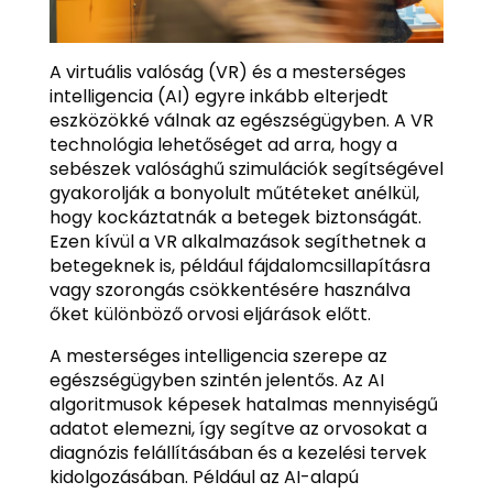
A virtuális valóság (VR) és a mesterséges
intelligencia (AI) egyre inkább elterjedt
eszközökké válnak az egészségügyben. A VR
technológia lehetőséget ad arra, hogy a
sebészek valósághű szimulációk segítségével
gyakorolják a bonyolult műtéteket anélkül,
hogy kockáztatnák a betegek biztonságát.
Ezen kívül a VR alkalmazások segíthetnek a
betegeknek is, például fájdalomcsillapításra
vagy szorongás csökkentésére használva
őket különböző orvosi eljárások előtt.
A mesterséges intelligencia szerepe az
egészségügyben szintén jelentős. Az AI
algoritmusok képesek hatalmas mennyiségű
adatot elemezni, így segítve az orvosokat a
diagnózis felállításában és a kezelési tervek
kidolgozásában. Például az AI-alapú