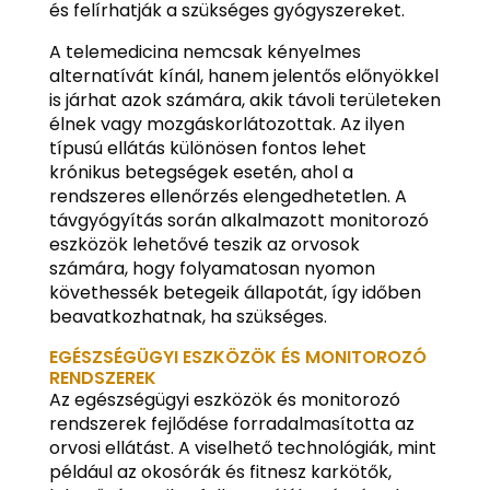
és felírhatják a szükséges gyógyszereket.
A telemedicina nemcsak kényelmes
alternatívát kínál, hanem jelentős előnyökkel
is járhat azok számára, akik távoli területeken
élnek vagy mozgáskorlátozottak. Az ilyen
típusú ellátás különösen fontos lehet
krónikus betegségek esetén, ahol a
rendszeres ellenőrzés elengedhetetlen. A
távgyógyítás során alkalmazott monitorozó
eszközök lehetővé teszik az orvosok
számára, hogy folyamatosan nyomon
követhessék betegeik állapotát, így időben
beavatkozhatnak, ha szükséges.
EGÉSZSÉGÜGYI ESZKÖZÖK ÉS MONITOROZÓ
RENDSZEREK
Az egészségügyi eszközök és monitorozó
rendszerek fejlődése forradalmasította az
orvosi ellátást. A viselhető technológiák, mint
például az okosórák és fitnesz karkötők,