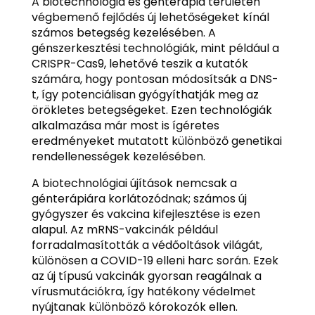
A biotechnológia és génterápia területén
végbemenő fejlődés új lehetőségeket kínál
számos betegség kezelésében. A
génszerkesztési technológiák, mint például a
CRISPR-Cas9, lehetővé teszik a kutatók
számára, hogy pontosan módosítsák a DNS-
t, így potenciálisan gyógyíthatják meg az
örökletes betegségeket. Ezen technológiák
alkalmazása már most is ígéretes
eredményeket mutatott különböző genetikai
rendellenességek kezelésében.
A biotechnológiai újítások nemcsak a
génterápiára korlátozódnak; számos új
gyógyszer és vakcina kifejlesztése is ezen
alapul. Az mRNS-vakcinák például
forradalmasították a védőoltások világát,
különösen a COVID-19 elleni harc során. Ezek
az új típusú vakcinák gyorsan reagálnak a
vírusmutációkra, így hatékony védelmet
nyújtanak különböző kórokozók ellen.