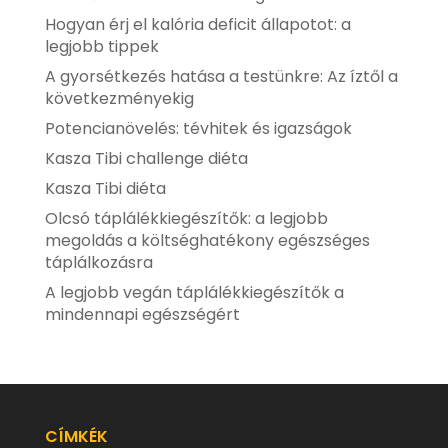
Hogyan érj el kalória deficit állapotot: a
legjobb tippek
A gyorsétkezés hatása a testünkre: Az íztől a
következményekig
Potencianövelés: tévhitek és igazságok
Kasza Tibi challenge diéta
Kasza Tibi diéta
Olcsó táplálékkiegészítők: a legjobb
megoldás a költséghatékony egészséges
táplálkozásra
A legjobb vegán táplálékkiegészítők a
mindennapi egészségért
CÍMKÉK