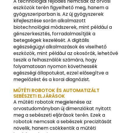
A technológiai fejlődés nemcsak az orvosi
eszközök terén figyelhető meg, hanem a
gyógyszeriparban is. Az új gyógyszerek
kifejlesztése során alkalmazott
biotechnológiai módszerek, mint például a
génszerkesztés, forradalmasítják a
betegségek kezelését. A digitális
egészségügyi alkalmazások és viselhető
eszközök, mint például az okosórák, lehetővé
teszik a felhasználók számára, hogy
folyamatosan nyomon követhessék
egészségi állapotukat, ezzel elősegítve a
megelőzést és a korai diagnózist.
MŰTÉTI ROBOTOK ÉS AUTOMATIZÁLT
SEBÉSZETI ELJÁRÁSOK
A műtéti robotok megjelenése az
orvostudományban új dimenziókat nyitott
meg a sebészeti eljárások terén. Ezek a
robotok nemcsak a sebészek precizitását
növelik, hanem csökkentik a műtéti