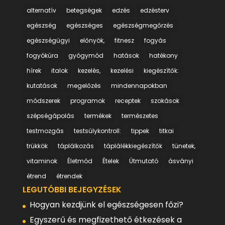
alternatív
betegségek
edzés
edzésterv
egészség
egészséges
egészségmegőrzés
egészségügyi
előnyök,
fitnesz
fogyás
fogyókúra
gyógymód
hatások
hatékony
hírek
italok
kezelés,
kezelési
kiegészítők:
kutatások
megelőzés
mindennapokban
módszerek
programok
receptek
szokások
szépségápolás
termékek
természetes
testmozgás
testsúlykontroll:
tippek
titkai
trükkök
táplálkozás
táplálékkiegészítők
tünetek,
vitaminok
Életmód
Ételek
Útmutató
ásványi
étrend
étrendek
LEGUTÓBBI BEJEGYZÉSEK
Hogyan kezdjünk el egészségesen főzi?
Egyszerű és megfizethető étkezések a