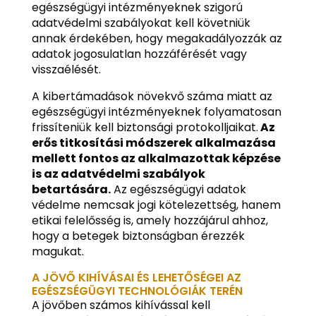
egészségügyi intézményeknek szigorú
adatvédelmi szabályokat kell követniük
annak érdekében, hogy megakadályozzák az
adatok jogosulatlan hozzáférését vagy
visszaélését.
A kibertámadások növekvő száma miatt az
egészségügyi intézményeknek folyamatosan
frissíteniük kell biztonsági protokolljaikat.
Az
erős titkosítási módszerek alkalmazása
mellett fontos az alkalmazottak képzése
is az adatvédelmi szabályok
betartására.
Az egészségügyi adatok
védelme nemcsak jogi kötelezettség, hanem
etikai felelősség is, amely hozzájárul ahhoz,
hogy a betegek biztonságban érezzék
magukat.
A JÖVŐ KIHÍVÁSAI ÉS LEHETŐSÉGEI AZ
EGÉSZSÉGÜGYI TECHNOLÓGIÁK TERÉN
A jövőben számos kihívással kell