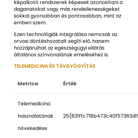
képalkotó rendszerek képesek azonosítani a
daganatokat vagy más rendellenességeket
sokkal gyorsabban és pontosabban, mint az
emberi szem.
Ezen technológiák integrálása nemcsak az
orvosi döntéshozatalt segíti elő, hanem
hozzájárulhat az egészségügyi ellátás
általános színvonalának emeléséhez is.
TELEMEDICINA ÉS TÁVGYÓGYÍTÁS
Metrica
Érték
Telemedicina
használatának
25{831ffc718b473c40f57363d
növekedése