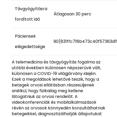
Távgyógyításra
Átlagosan 30 perc
fordított idő
Páciensek
90{831ffc718b473c40f57363d
elégedettsége
A telemedicina és távgyógyítás fogalma az
utóbbi években különösen népszerűvé vált,
különösen a COVID-19 világjárvány idején.
Ezek a megoldások lehetővé teszik, hogy a
betegek orvosi ellátásban részesüljenek
anélkül, hogy fizikailag meg kellene
látogatniuk az orvosi rendelőt. A
videokonferenciák és mobilalkalmazások
révén az orvosok könnyedén konzultálhatnak
betegeikkel, diagnosztizálhatják állapotukat