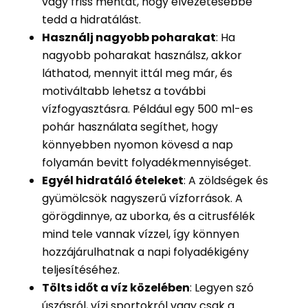
vagy friss mentát, hogy élvezetesebbé
tedd a hidratálást.
Használj nagyobb poharakat
: Ha
nagyobb poharakat használsz, akkor
láthatod, mennyit ittál meg már, és
motiváltabb lehetsz a további
vízfogyasztásra. Például egy 500 ml-es
pohár használata segíthet, hogy
könnyebben nyomon kövesd a nap
folyamán bevitt folyadékmennyiséget.
Egyél hidratáló ételeket
: A zöldségek és
gyümölcsök nagyszerű vízforrások. A
görögdinnye, az uborka, és a citrusfélék
mind tele vannak vízzel, így könnyen
hozzájárulhatnak a napi folyadékigény
teljesítéséhez.
Tölts időt a víz közelében
: Legyen szó
úszásról, vízi sportokról vagy csak a