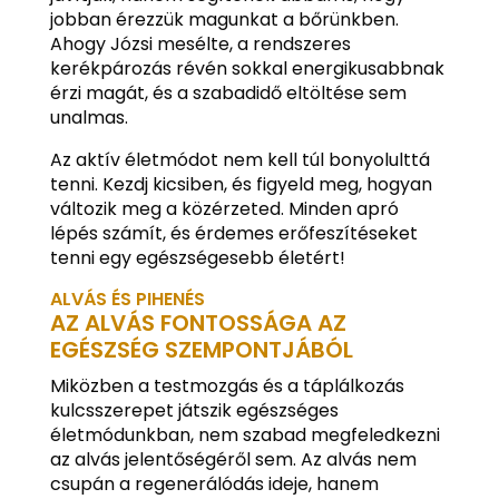
jobban érezzük magunkat a bőrünkben.
Ahogy Józsi mesélte, a rendszeres
kerékpározás révén sokkal energikusabbnak
érzi magát, és a szabadidő eltöltése sem
unalmas.
Az aktív életmódot nem kell túl bonyolulttá
tenni. Kezdj kicsiben, és figyeld meg, hogyan
változik meg a közérzeted. Minden apró
lépés számít, és érdemes erőfeszítéseket
tenni egy egészségesebb életért!
ALVÁS ÉS PIHENÉS
AZ ALVÁS FONTOSSÁGA AZ
EGÉSZSÉG SZEMPONTJÁBÓL
Miközben a testmozgás és a táplálkozás
kulcsszerepet játszik egészséges
életmódunkban, nem szabad megfeledkezni
az alvás jelentőségéről sem. Az alvás nem
csupán a regenerálódás ideje, hanem