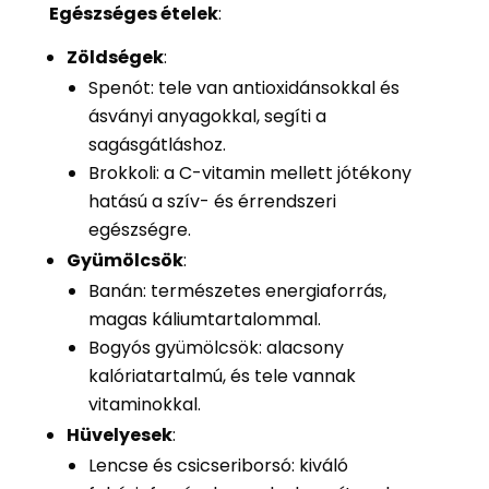
Egészséges ételek
:
Zöldségek
:
Spenót: tele van antioxidánsokkal és
ásványi anyagokkal, segíti a
sagásgátláshoz.
Brokkoli: a C-vitamin mellett jótékony
hatású a szív- és érrendszeri
egészségre.
Gyümölcsök
:
Banán: természetes energiaforrás,
magas káliumtartalommal.
Bogyós gyümölcsök: alacsony
kalóriatartalmú, és tele vannak
vitaminokkal.
Hüvelyesek
:
Lencse és csicseriborsó: kiváló