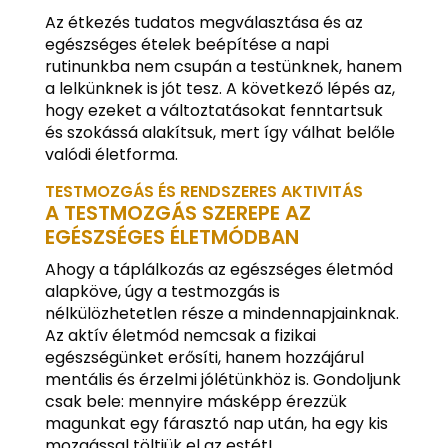
Az étkezés tudatos megválasztása és az
egészséges ételek beépítése a napi
rutinunkba nem csupán a testünknek, hanem
a lelkünknek is jót tesz. A következő lépés az,
hogy ezeket a változtatásokat fenntartsuk
és szokássá alakítsuk, mert így válhat belőle
valódi életforma.
TESTMOZGÁS ÉS RENDSZERES AKTIVITÁS
A TESTMOZGÁS SZEREPE AZ
EGÉSZSÉGES ÉLETMÓDBAN
Ahogy a táplálkozás az egészséges életmód
alapköve, úgy a testmozgás is
nélkülözhetetlen része a mindennapjainknak.
Az aktív életmód nemcsak a fizikai
egészségünket erősíti, hanem hozzájárul
mentális és érzelmi jólétünkhöz is. Gondoljunk
csak bele: mennyire másképp érezzük
magunkat egy fárasztó nap után, ha egy kis
mozgással töltjük el az estét!