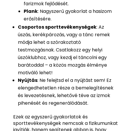
farizmok fejlődését.
Plank
: Nagyszerű gyakorlat a hasizom
erősítésére.
Csoportos sporttevékenységek
: Az
úszás, kerékpározás, vagy a tánc remek
módja lehet a szórakoztató
testmozgásnak. Csatlakozz egy helyi
úszóklubhoz, vagy kezdj el táncolni egy
barátoddal – a közös mozgás élménye
motiváló lehet!
Nyújtás
: Ne felejtsd el a nyújtást sem! Ez
elengedhetetlen része a bemelegítésnek
és levezetésnek, lehetővé téve az izmok
pihenését és regenerálódását.
Ezek az egyszerű gyakorlatok és
sporttevékenységek nemcsak a fizikumunkat
javítják, hanem segítenek abban is, hogy