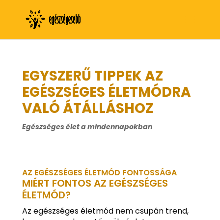
EGYSZERŰ TIPPEK AZ
EGÉSZSÉGES ÉLETMÓDRA
VALÓ ÁTÁLLÁSHOZ
Egészséges élet a mindennapokban
AZ EGÉSZSÉGES ÉLETMÓD FONTOSSÁGA
MIÉRT FONTOS AZ EGÉSZSÉGES
ÉLETMÓD?
Az egészséges életmód nem csupán trend,