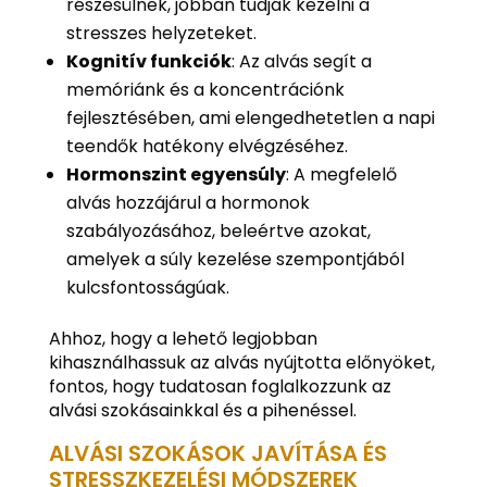
részesülnek, jobban tudják kezelni a
stresszes helyzeteket.
Kognitív funkciók
: Az alvás segít a
memóriánk és a koncentrációnk
fejlesztésében, ami elengedhetetlen a napi
teendők hatékony elvégzéséhez.
Hormonszint egyensúly
: A megfelelő
alvás hozzájárul a hormonok
szabályozásához, beleértve azokat,
amelyek a súly kezelése szempontjából
kulcsfontosságúak.
Ahhoz, hogy a lehető legjobban
kihasználhassuk az alvás nyújtotta előnyöket,
fontos, hogy tudatosan foglalkozzunk az
alvási szokásainkkal és a pihenéssel.
ALVÁSI SZOKÁSOK JAVÍTÁSA ÉS
STRESSZKEZELÉSI MÓDSZEREK