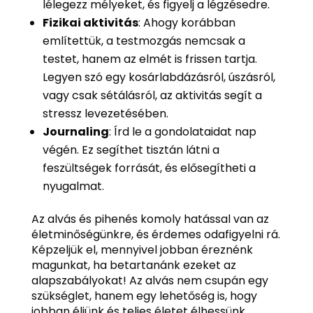
lélegezz mélyeket, és figyelj a légzésedre.
Fizikai aktivitás
: Ahogy korábban
említettük, a testmozgás nemcsak a
testet, hanem az elmét is frissen tartja.
Legyen szó egy kosárlabdázásról, úszásról,
vagy csak sétálásról, az aktivitás segít a
stressz levezetésében.
Journaling
: Írd le a gondolataidat nap
végén. Ez segíthet tisztán látni a
feszültségek forrását, és elősegítheti a
nyugalmat.
Az alvás és pihenés komoly hatással van az
életminőségünkre, és érdemes odafigyelni rá.
Képzeljük el, mennyivel jobban éreznénk
magunkat, ha betartanánk ezeket az
alapszabályokat! Az alvás nem csupán egy
szükséglet, hanem egy lehetőség is, hogy
jobban éljünk és teljes életet élhessünk.