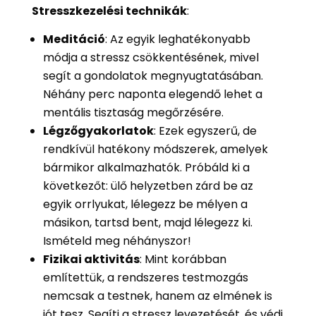
Stresszkezelési technikák
:
Meditáció
: Az egyik leghatékonyabb
módja a stressz csökkentésének, mivel
segít a gondolatok megnyugtatásában.
Néhány perc naponta elegendő lehet a
mentális tisztaság megőrzésére.
Légzőgyakorlatok
: Ezek egyszerű, de
rendkívül hatékony módszerek, amelyek
bármikor alkalmazhatók. Próbáld ki a
következőt: ülő helyzetben zárd be az
egyik orrlyukat, lélegezz be mélyen a
másikon, tartsd bent, majd lélegezz ki.
Ismételd meg néhányszor!
Fizikai aktivitás
: Mint korábban
említettük, a rendszeres testmozgás
nemcsak a testnek, hanem az elmének is
jót tesz. Segíti a stressz levezetését, és védi