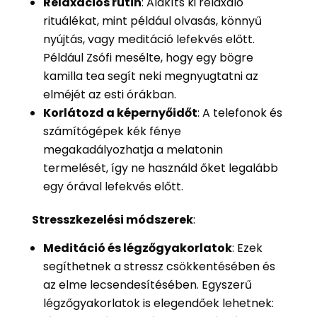
Relaxációs rutin
: Alakíts ki relaxáló
rituálékat, mint például olvasás, könnyű
nyújtás, vagy meditáció lefekvés előtt.
Például Zsófi mesélte, hogy egy bögre
kamilla tea segít neki megnyugtatni az
elméjét az esti órákban.
Korlátozd a képernyőidőt
: A telefonok és
számítógépek kék fénye
megakadályozhatja a melatonin
termelését, így ne használd őket legalább
egy órával lefekvés előtt.
Stresszkezelési módszerek
:
Meditáció és légzőgyakorlatok
: Ezek
segíthetnek a stressz csökkentésében és
az elme lecsendesítésében. Egyszerű
légzőgyakorlatok is elegendőek lehetnek: