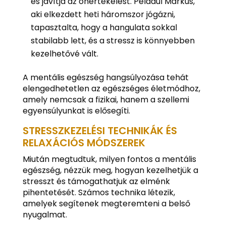
és javítja az önértékelést. Például Markus,
aki elkezdett heti háromszor jógázni,
tapasztalta, hogy a hangulata sokkal
stabilabb lett, és a stressz is könnyebben
kezelhetővé vált.
A mentális egészség hangsúlyozása tehát
elengedhetetlen az egészséges életmódhoz,
amely nemcsak a fizikai, hanem a szellemi
egyensúlyunkat is elősegíti.
STRESSZKEZELÉSI TECHNIKÁK ÉS
RELAXÁCIÓS MÓDSZEREK
Miután megtudtuk, milyen fontos a mentális
egészség, nézzük meg, hogyan kezelhetjük a
stresszt és támogathatjuk az elménk
pihentetését. Számos technika létezik,
amelyek segítenek megteremteni a belső
nyugalmat.