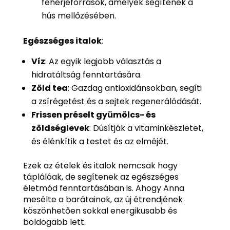
fehérjeforrások, amelyek segítenek a
hús mellőzésében.
Egészséges italok
:
Víz
: Az egyik legjobb választás a
hidratáltság fenntartására.
Zöld tea
: Gazdag antioxidánsokban, segíti
a zsírégetést és a sejtek regenerálódását.
Frissen préselt gyümölcs- és
zöldséglevek
: Dúsítják a vitaminkészletet,
és élénkítik a testet és az elméjét.
Ezek az ételek és italok nemcsak hogy
táplálóak, de segítenek az egészséges
életmód fenntartásában is. Ahogy Anna
mesélte a barátainak, az új étrendjének
köszönhetően sokkal energikusabb és
boldogabb lett.