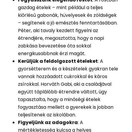
gazdag ételek – mint például a teljes
kiőrlésű gabonák, hüvelyesek és zöldségek
– segítenek a jó emésztés fenntartásában.
Péter, aki tavaly kezdett figyelni az
étrendjére, megosztotta, hogy a napi
zabkása bevezetése óta sokkal
energikusabbnak érzi magát.
Kerüljük a feldolgozott ételeket
: A
gyorsétterem és a készételek gyakran tele
vannak hozzáadott cukrokkal és káros
zsírokkal. Horváth Gabi, aki a családjával
együtt táplálóbb étrendre váltott, úgy
tapasztalta, hogy a minőségi ételek
fogyasztása mellett a gyerekek is jobban
teljesítenek az iskolában.
Figyeljünk az adagokra
: A
mértékletesség kulcsa a helyes