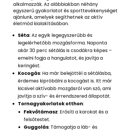
alkalmazzák. Az alábbiakban néhány
egyszerű gyakorlatot és sporttevékenységet
ajánlunk, amelyek segíthetnek az aktív
életmód kialakításában.
Séta
: Az egyik legegyszerűbb és
legelérhetőbb mozgásforma. Naponta
akár 30 perc sétálás is csodákra képes –
emelni fogja a hangulatot, és javítja a
keringést.
Kocogás
: Ha már belejöttél a sétálásba,
érdemes kipróbálni a kocogást is. Itt már
kicsivel aktívabb mozgásról van szó, ami
javítja a szív- és érrendszered állapotát.
Tornagyakorlatok otthon
:
Fekvőtámasz
: Erősíti a karokat és a
felsőtestet.
Guggolás
: Támogatja a láb- és