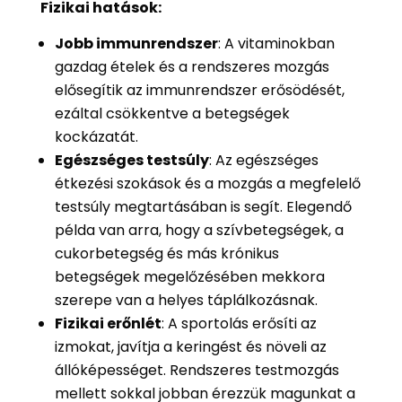
Fizikai hatások:
Jobb immunrendszer
: A vitaminokban
gazdag ételek és a rendszeres mozgás
elősegítik az immunrendszer erősödését,
ezáltal csökkentve a betegségek
kockázatát.
Egészséges testsúly
: Az egészséges
étkezési szokások és a mozgás a megfelelő
testsúly megtartásában is segít. Elegendő
példa van arra, hogy a szívbetegségek, a
cukorbetegség és más krónikus
betegségek megelőzésében mekkora
szerepe van a helyes táplálkozásnak.
Fizikai erőnlét
: A sportolás erősíti az
izmokat, javítja a keringést és növeli az
állóképességet. Rendszeres testmozgás
mellett sokkal jobban érezzük magunkat a