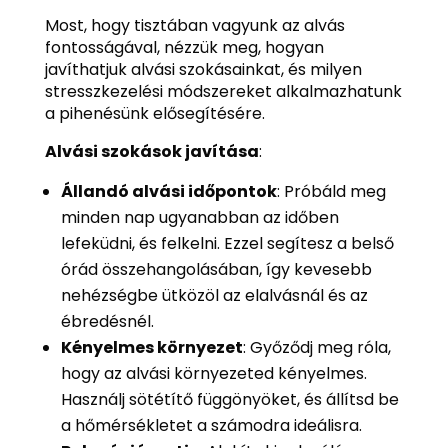
Most, hogy tisztában vagyunk az alvás
fontosságával, nézzük meg, hogyan
javíthatjuk alvási szokásainkat, és milyen
stresszkezelési módszereket alkalmazhatunk
a pihenésünk elősegítésére.
Alvási szokások javítása
:
Állandó alvási időpontok
: Próbáld meg
minden nap ugyanabban az időben
lefeküdni, és felkelni. Ezzel segítesz a belső
órád összehangolásában, így kevesebb
nehézségbe ütközöl az elalvásnál és az
ébredésnél.
Kényelmes környezet
: Győződj meg róla,
hogy az alvási környezeted kényelmes.
Használj sötétítő függönyöket, és állítsd be
a hőmérsékletet a számodra ideálisra.