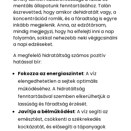
mentális állapotunk fenntartásához. Talán
észrevetted, hogy amikor dehidratált vagy, a
koncentrációd romlik, és a fáradtság is egyre
inkább megjelenik. Anna, az edzőtársam,
mindig megjegyzi, hogy ha elfelejti inni a nap
folyamán, sokkal nehezebb neki végigcsinálni
a napi edzéseket.
A megfelelő hidratáltság számos pozitív
hatással bír:
Fokozza az energiaszintet
: A víz
elengedhetetlen a sejtek optimális
működéséhez. A hidratáltság
fenntartásával szemben elkerülhetjük a
lassúság és fáradtság érzését.
Javítja a bélműködést
: A víz segíti az
emésztést, csökkenti a székrekedés
kockázatát, és elősegíti a tápanyagok