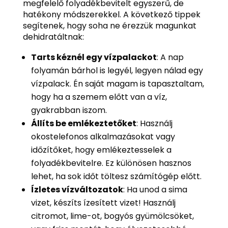
megfelelő folyadékbevitelt egyszerű, de
hatékony módszerekkel. A következő tippek
segítenek, hogy soha ne érezzük magunkat
dehidratáltnak:
Tarts kéznél egy vízpalackot
: A nap
folyamán bárhol is legyél, legyen nálad egy
vízpalack. Én saját magam is tapasztaltam,
hogy ha a szemem előtt van a víz,
gyakrabban iszom.
Állíts be emlékeztetőket
: Használj
okostelefonos alkalmazásokat vagy
időzítőket, hogy emlékeztesselek a
folyadékbevitelre. Ez különösen hasznos
lehet, ha sok időt töltesz számítógép előtt.
Ízletes vízváltozatok
: Ha unod a sima
vizet, készíts ízesített vizet! Használj
citromot, lime-ot, bogyós gyümölcsöket,