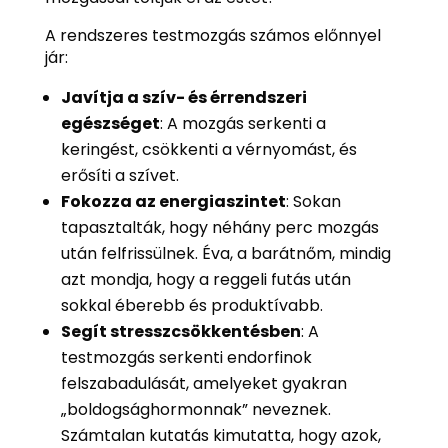
A rendszeres testmozgás számos előnnyel
jár:
Javítja a szív- és érrendszeri
egészséget
: A mozgás serkenti a
keringést, csökkenti a vérnyomást, és
erősíti a szívet.
Fokozza az energiaszintet
: Sokan
tapasztalták, hogy néhány perc mozgás
után felfrissülnek. Éva, a barátnőm, mindig
azt mondja, hogy a reggeli futás után
sokkal éberebb és produktívabb.
Segít stresszcsökkentésben
: A
testmozgás serkenti endorfinok
felszabadulását, amelyeket gyakran
„boldogsághormonnak” neveznek.
Számtalan kutatás kimutatta, hogy azok,