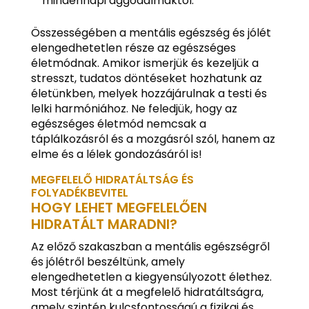
mindennapi aggodalmaktól.
Összességében a mentális egészség és jólét
elengedhetetlen része az egészséges
életmódnak. Amikor ismerjük és kezeljük a
stresszt, tudatos döntéseket hozhatunk az
életünkben, melyek hozzájárulnak a testi és
lelki harmóniához. Ne feledjük, hogy az
egészséges életmód nemcsak a
táplálkozásról és a mozgásról szól, hanem az
elme és a lélek gondozásáról is!
MEGFELELŐ HIDRATÁLTSÁG ÉS
FOLYADÉKBEVITEL
HOGY LEHET MEGFELELŐEN
HIDRATÁLT MARADNI?
Az előző szakaszban a mentális egészségről
és jólétről beszéltünk, amely
elengedhetetlen a kiegyensúlyozott élethez.
Most térjünk át a megfelelő hidratáltságra,
amely szintén kulcsfontosságú a fizikai és