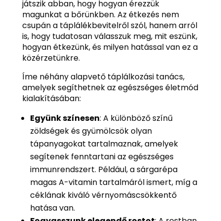
játszik abban, hogy hogyan érezzük
magunkat a bőrünkben. Az étkezés nem
csupán a táplálékbevitelről szól, hanem arról
is, hogy tudatosan válasszuk meg, mit eszünk,
hogyan étkezünk, és milyen hatással van ez a
közérzetünkre.
Íme néhány alapvető táplálkozási tanács,
amelyek segíthetnek az egészséges életmód
kialakításában:
Együnk színesen
: A különböző színű
zöldségek és gyümölcsök olyan
tápanyagokat tartalmaznak, amelyek
segítenek fenntartani az egészséges
immunrendszert. Például, a sárgarépa
magas A-vitamin tartalmáról ismert, míg a
céklának kiváló vérnyomáscsökkentő
hatása van.
Fogyasszunk elegendő rostot
: A rostban