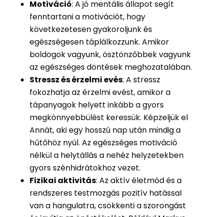
Motiváció
: A jó mentális állapot segít
fenntartani a motivációt, hogy
következetesen gyakoroljunk és
egészségesen táplálkozzunk. Amikor
boldogok vagyunk, ösztönzőbbek vagyunk
az egészséges döntések meghozatalában.
Stressz és érzelmi evés
: A stressz
fokozhatja az érzelmi evést, amikor a
tápanyagok helyett inkább a gyors
megkönnyebbülést keressük. Képzeljük el
Annát, aki egy hosszú nap után mindig a
hűtőhöz nyúl. Az egészséges motiváció
nélkül a helytállás a nehéz helyzetekben
gyors szénhidrátokhoz vezet.
Fizikai aktivitás
: Az aktív életmód és a
rendszeres testmozgás pozitív hatással
van a hangulatra, csökkenti a szorongást