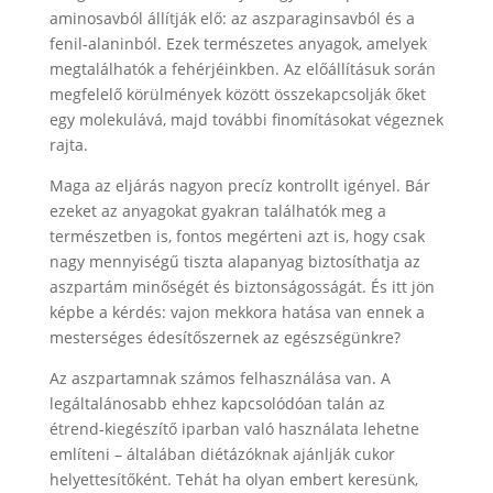
aminosavból állítják elő: az aszparaginsavból és a
fenil-alaninból. Ezek természetes anyagok, amelyek
megtalálhatók a fehérjéinkben. Az előállításuk során
megfelelő körülmények között összekapcsolják őket
egy molekulává, majd további finomításokat végeznek
rajta.
Maga az eljárás nagyon precíz kontrollt igényel. Bár
ezeket az anyagokat gyakran találhatók meg a
természetben is, fontos megérteni azt is, hogy csak
nagy mennyiségű tiszta alapanyag biztosíthatja az
aszpartám minőségét és biztonságosságát. És itt jön
képbe a kérdés: vajon mekkora hatása van ennek a
mesterséges édesítőszernek az egészségünkre?
Az aszpartamnak számos felhasználása van. A
legáltalánosabb ehhez kapcsolódóan talán az
étrend-kiegészítő iparban való használata lehetne
említeni – általában diétázóknak ajánlják cukor
helyettesítőként. Tehát ha olyan embert keresünk,