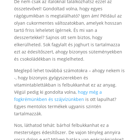
De nem csak az italoknál találkozhatsz ezzel az
összetevővel! Gondoltad volna, hogy egyes
rágógumikban is megtalálható? Igen ám! Például az
olyan cukormentes változatokban, amelyek hosszan
tartó friss leheletet ígérnek. És mi van a
desszertekkel? Sajnos ott sem biztos, hogy
elkerülheted. Sok fagylalt és joghurt is tartalmazza
ezt az édesítőszert, ahogy bizonyos süteményekben
és csokoládékban is meglelheted.
Meglepő lehet továbbá számotokra – ahogy nekem is
-, hogy bizonyos gyógyszerekben és
vitamintablettákban is felbukkanhat ez az anyag.
Végül pedig ki gondolta volna,
hogy még a
fogkrémünkben és szájvízünkben
is ott lapulhat?
Egyes mentolos termékek ugyanis szintén
tartalmazzák.
Nos, láthatod tehát: bárhol felbukkanhat ez a
mesterséges édesítőszer. De vajon tényleg annyira
rossz dolog-e ez? Milyen hatása van egészségünkre?