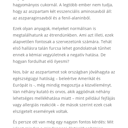
hagyományos cukornál. A legtöbb ember nem tudja,
hogy az aszpartam két esszenciális aminosavból áll:
az aszparaginsavból és a fenil-alaninból.
Ezek olyan anyagok, melyeket normálisan is
megtalálhatunk az étrendünkben. Ami azt illeti, ezek
alapvetően fontosak a szervezetünk számára. Tehát
első hallásra talán furcsa lehet gondolatnak tűnhet
ennek a kémiai vegyületnek a negatív hatása. De
hogyan fordulhat elő ilyesmi?
Nos, bár az aszpartamot sok országban jóváhagyta az
egészségügyi hatóság – beleértve Amerikát és
Európát is -, még mindig megosztja a közvéleményt.
Van néhány kutató és orvos, akik aggódnak néhány
lehetséges mellékhatása miatt – mint például fejfájás
vagy allergiás reakciók – de mások szerint ezek csak
elszigetelt események voltak.
És persze ott van még egy nagyon fontos kérdés: Mit