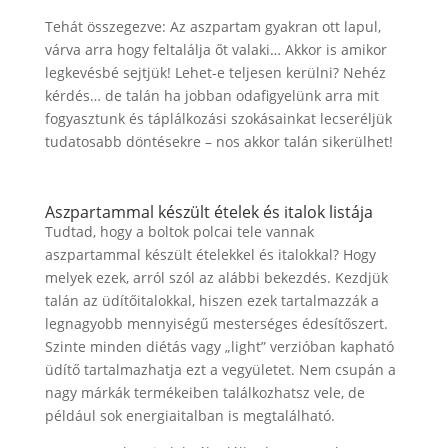
Tehát összegezve: Az aszpartam gyakran ott lapul,
várva arra hogy feltalálja őt valaki… Akkor is amikor
legkevésbé sejtjük! Lehet-e teljesen kerülni? Nehéz
kérdés… de talán ha jobban odafigyelünk arra mit
fogyasztunk és táplálkozási szokásainkat lecseréljük
tudatosabb döntésekre – nos akkor talán sikerülhet!
Aszpartammal készült ételek és italok listája
Tudtad, hogy a boltok polcai tele vannak
aszpartammal készült ételekkel és italokkal? Hogy
melyek ezek, arról szól az alábbi bekezdés. Kezdjük
talán az üdítőitalokkal, hiszen ezek tartalmazzák a
legnagyobb mennyiségű mesterséges édesítőszert.
Szinte minden diétás vagy „light” verzióban kapható
üdítő tartalmazhatja ezt a vegyületet. Nem csupán a
nagy márkák termékeiben találkozhatsz vele, de
például sok energiaitalban is megtalálható.