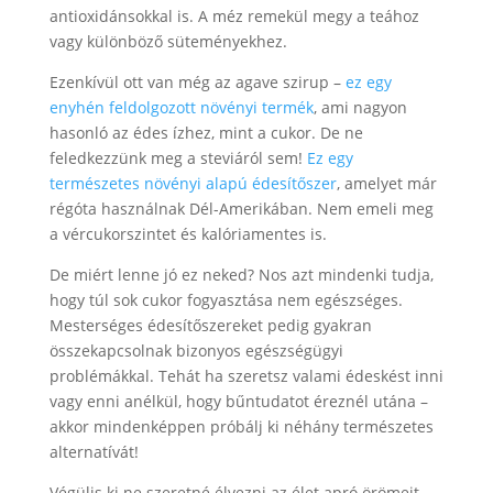
antioxidánsokkal is. A méz remekül megy a teához
vagy különböző süteményekhez.
Ezenkívül ott van még az agave szirup –
ez egy
enyhén feldolgozott növényi termék
, ami nagyon
hasonló az édes ízhez, mint a cukor. De ne
feledkezzünk meg a steviáról sem!
Ez egy
természetes növényi alapú édesítőszer
, amelyet már
régóta használnak Dél-Amerikában. Nem emeli meg
a vércukorszintet és kalóriamentes is.
De miért lenne jó ez neked? Nos azt mindenki tudja,
hogy túl sok cukor fogyasztása nem egészséges.
Mesterséges édesítőszereket pedig gyakran
összekapcsolnak bizonyos egészségügyi
problémákkal. Tehát ha szeretsz valami édeskést inni
vagy enni anélkül, hogy bűntudatot éreznél utána –
akkor mindenképpen próbálj ki néhány természetes
alternatívát!
Végülis ki ne szeretné élvezni az élet apró örömeit