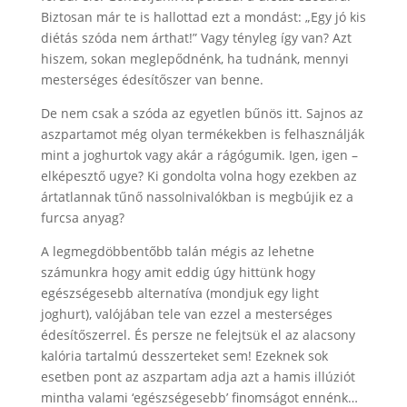
Biztosan már te is hallottad ezt a mondást: „Egy jó kis
diétás szóda nem árthat!” Vagy tényleg így van? Azt
hiszem, sokan meglepődnénk, ha tudnánk, mennyi
mesterséges édesítőszer van benne.
De nem csak a szóda az egyetlen bűnös itt. Sajnos az
aszpartamot még olyan termékekben is felhasználják
mint a joghurtok vagy akár a rágógumik. Igen, igen –
elképesztő ugye? Ki gondolta volna hogy ezekben az
ártatlannak tűnő nassolnivalókban is megbújik ez a
furcsa anyag?
A legmegdöbbentőbb talán mégis az lehetne
számunkra hogy amit eddig úgy hittünk hogy
egészségesebb alternatíva (mondjuk egy light
joghurt), valójában tele van ezzel a mesterséges
édesítőszerrel. És persze ne felejtsük el az alacsony
kalória tartalmú desszerteket sem! Ezeknek sok
esetben pont az aszpartam adja azt a hamis illúziót
mintha valami ‘egészségesebb’ finomságot ennénk…