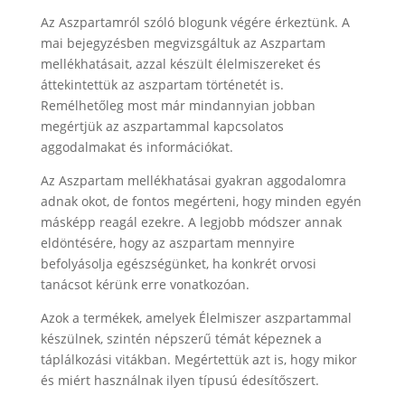
Az Aszpartamról szóló blogunk végére érkeztünk. A
mai bejegyzésben megvizsgáltuk az Aszpartam
mellékhatásait, azzal készült élelmiszereket és
áttekintettük az aszpartam történetét is.
Remélhetőleg most már mindannyian jobban
megértjük az aszpartammal kapcsolatos
aggodalmakat és információkat.
Az Aszpartam mellékhatásai gyakran aggodalomra
adnak okot, de fontos megérteni, hogy minden egyén
másképp reagál ezekre. A legjobb módszer annak
eldöntésére, hogy az aszpartam mennyire
befolyásolja egészségünket, ha konkrét orvosi
tanácsot kérünk erre vonatkozóan.
Azok a termékek, amelyek Élelmiszer aszpartammal
készülnek, szintén népszerű témát képeznek a
táplálkozási vitákban. Megértettük azt is, hogy mikor
és miért használnak ilyen típusú édesítőszert.