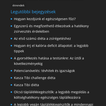
étrendek
Legutóbbi bejegyzések
Hogyan kezdjünk el egészségesen főzi?
Egyszerű és megfizethető étkezések a hatékony
zsírvesztés érdekében
Az első számú diéta a zsírégetéshez
Hogyan érj el kalória deficit állapotot: a legjobb
tippek
A gyorsétkezés hatása a testünkre: Az íztől a
következményekig
Potencianövelés: tévhitek és igazságok
Kasza Tibi challenge diéta
Kasza Tibi diéta
Olcsó táplálékkiegészítők: a legjobb megoldás a
költséghatékony egészséges táplálkozásra
A legjobb vegán táplálékkiegészítők a mindennapi