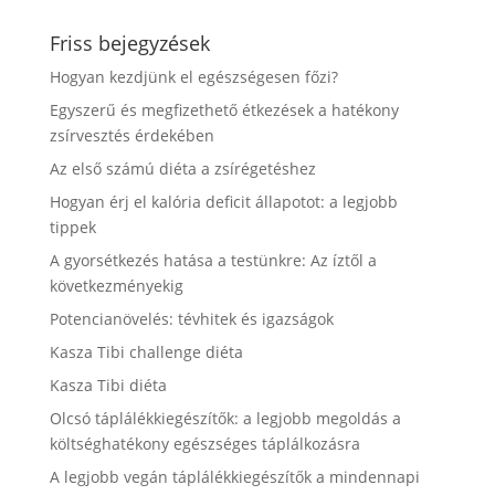
Friss bejegyzések
Hogyan kezdjünk el egészségesen főzi?
Egyszerű és megfizethető étkezések a hatékony
zsírvesztés érdekében
Az első számú diéta a zsírégetéshez
Hogyan érj el kalória deficit állapotot: a legjobb
tippek
A gyorsétkezés hatása a testünkre: Az íztől a
következményekig
Potencianövelés: tévhitek és igazságok
Kasza Tibi challenge diéta
Kasza Tibi diéta
Olcsó táplálékkiegészítők: a legjobb megoldás a
költséghatékony egészséges táplálkozásra
A legjobb vegán táplálékkiegészítők a mindennapi