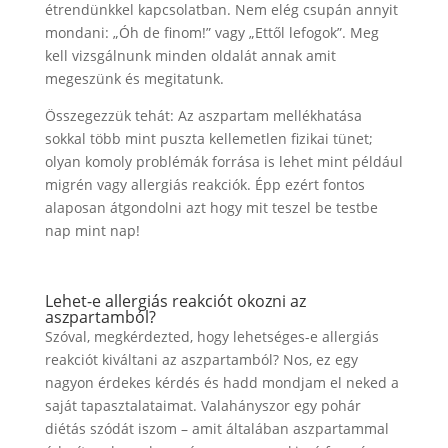
étrendünkkel kapcsolatban. Nem elég csupán annyit
mondani: „Óh de finom!” vagy „Ettől lefogok”. Meg
kell vizsgálnunk minden oldalát annak amit
megeszünk és megitatunk.
Összegezzük tehát: Az aszpartam mellékhatása
sokkal több mint puszta kellemetlen fizikai tünet;
olyan komoly problémák forrása is lehet mint például
migrén vagy allergiás reakciók. Épp ezért fontos
alaposan átgondolni azt hogy mit teszel be testbe
nap mint nap!
Lehet-e allergiás reakciót okozni az
aszpartamból?
Szóval, megkérdezted, hogy lehetséges-e allergiás
reakciót kiváltani az aszpartamból? Nos, ez egy
nagyon érdekes kérdés és hadd mondjam el neked a
saját tapasztalataimat. Valahányszor egy pohár
diétás szódát iszom – amit általában aszpartammal