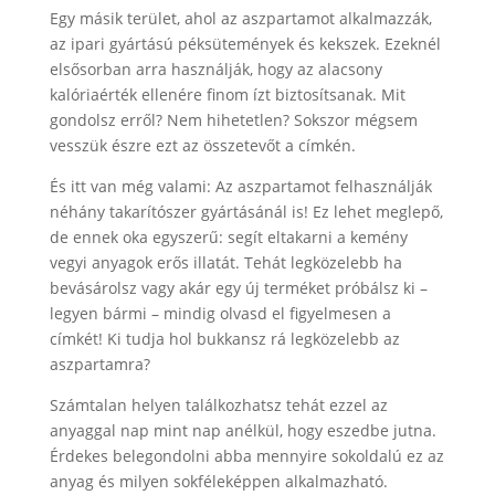
Egy másik terület, ahol az aszpartamot alkalmazzák,
az ipari gyártású péksütemények és kekszek. Ezeknél
elsősorban arra használják, hogy az alacsony
kalóriaérték ellenére finom ízt biztosítsanak. Mit
gondolsz erről? Nem hihetetlen? Sokszor mégsem
vesszük észre ezt az összetevőt a címkén.
És itt van még valami: Az aszpartamot felhasználják
néhány takarítószer gyártásánál is! Ez lehet meglepő,
de ennek oka egyszerű: segít eltakarni a kemény
vegyi anyagok erős illatát. Tehát legközelebb ha
bevásárolsz vagy akár egy új terméket próbálsz ki –
legyen bármi – mindig olvasd el figyelmesen a
címkét! Ki tudja hol bukkansz rá legközelebb az
aszpartamra?
Számtalan helyen találkozhatsz tehát ezzel az
anyaggal nap mint nap anélkül, hogy eszedbe jutna.
Érdekes belegondolni abba mennyire sokoldalú ez az
anyag és milyen sokféleképpen alkalmazható.