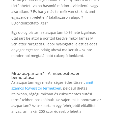
történhetett volna hasonló módon – véletlenül vagy
akaratlanul? És hány más termék van ott kint, ami
egyszerűen „véletlen” találkozáson alapul?
Elgondolkodtató igaz?
Egy dolog biztos: az aszpartam története izgalmas
utat járt be attól a ponttól kezdve mikor James M.
Schlatter ráragadt ujjából nyalogatta le ezt az édes
anyagot egészen odáig ahová ma került – szinte
mindenhol megtalálható cukorpótlónkkent.
Mi az aszpartam? – A műédesítőszer
bemutatása
Az aszpartam egy mesterséges édesítőszer,
amit
számos fogyasztói termékben
, például diétás
italokban, rágógumikban és cukormentes sütési
termékekben használnak. De vajon mi is pontosan az
aszpartam? Az aszpartam egy fehérjeből előállított
anyag, ami akár 200-szor édesebb lehet a