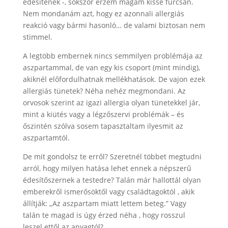
édesítenek -, sokszor érzem magam kissé furcsán.
Nem mondanám azt, hogy ez azonnali allergiás
reakció vagy bármi hasonló… de valami biztosan nem
stimmel.
A legtöbb embernek nincs semmilyen problémája az
aszpartammal, de van egy kis csoport (mint mindig),
akiknél előfordulhatnak mellékhatások. De vajon ezek
allergiás tünetek? Néha nehéz megmondani. Az
orvosok szerint az igazi allergia olyan tünetekkel jár,
mint a kiütés vagy a légzőszervi problémák – és
őszintén szólva sosem tapasztaltam ilyesmit az
aszpartamtól.
De mit gondolsz te erről? Szeretnél többet megtudni
arról, hogy milyen hatása lehet ennek a népszerű
édesítőszernek a testedre? Talán már hallottál olyan
emberekről ismerősöktől vagy családtagoktól , akik
állítják: „Az aszpartam miatt lettem beteg.” Vagy
talán te magad is úgy érzed néha , hogy rosszul
leszel ettől az anyagtól?