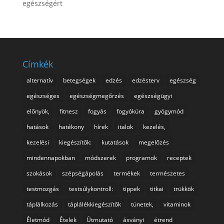
egészségért
Címkék
alternatív
betegségek
edzés
edzésterv
egészség
egészséges
egészségmegőrzés
egészségügyi
előnyök,
fitnesz
fogyás
fogyókúra
gyógymód
hatások
hatékony
hírek
italok
kezelés,
kezelési
kiegészítők:
kutatások
megelőzés
mindennapokban
módszerek
programok
receptek
szokások
szépségápolás
termékek
természetes
testmozgás
testsúlykontroll:
tippek
titkai
trükkök
táplálkozás
táplálékkiegészítők
tünetek,
vitaminok
Életmód
Ételek
Útmutató
ásványi
étrend