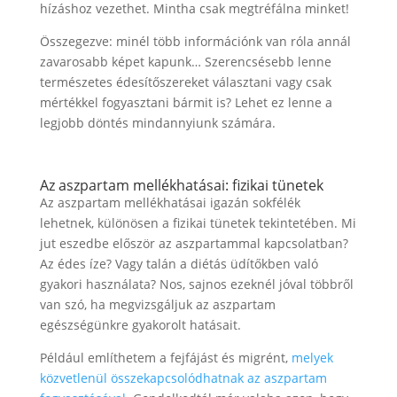
hízáshoz vezethet. Mintha csak megtréfálna minket!
Összegezve: minél több információnk van róla annál
zavarosabb képet kapunk… Szerencsésebb lenne
természetes édesítőszereket választani vagy csak
mértékkel fogyasztani bármit is? Lehet ez lenne a
legjobb döntés mindannyiunk számára.
Az aszpartam mellékhatásai: fizikai tünetek
Az aszpartam mellékhatásai igazán sokfélék
lehetnek, különösen a fizikai tünetek tekintetében. Mi
jut eszedbe először az aszpartammal kapcsolatban?
Az édes íze? Vagy talán a diétás üdítőkben való
gyakori használata? Nos, sajnos ezeknél jóval többről
van szó, ha megvizsgáljuk az aszpartam
egészségünkre gyakorolt hatásait.
Például említhetem a fejfájást és migrént,
melyek
közvetlenül összekapcsolódhatnak az aszpartam