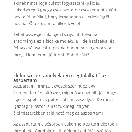
akinek nincs joga cukrot fogyasztani (például
cukorbetegek), vagy csak szeretné csökkenteni kalória
bevitelét anélkül, hogy lemondana az édességről –
nos hát Ő biztosan találkozik vele!
Tehát összegezzük: igen bonyolult folyamat
eredménye ez a kicsike molekula – de hatásaival és
felhasználásaival kapcsolatban még rengeteg vita
forog! Nem lenne jó tudni többet róla?
Élelmiszerek, amelyekben megtalálható az
aszpartam
Aszpartam, hmm… Egyesek szerint ez egy
ártalmatlan édesítőszer, míg mások azt állítják, hogy
egészségtelen és potenciálisan veszélyes. De mi az
igazság? Először is nézzük meg, milyen
élelmiszerekben található meg az aszpartam!
Az aszpartam elsősorban cukormentes termékekben
fordul elő. Gondoljunk itt például a diétás szódára.