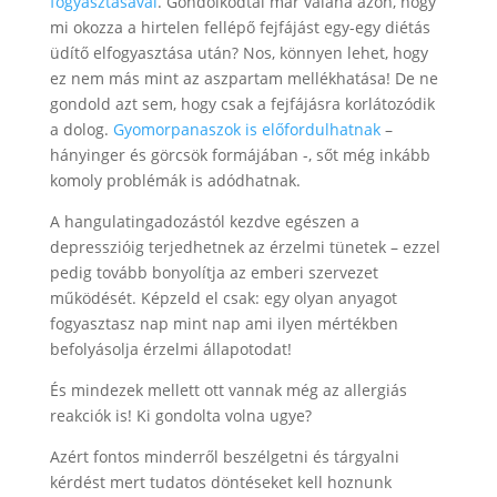
fogyasztásával
. Gondolkodtál már valaha azon, hogy
mi okozza a hirtelen fellépő fejfájást egy-egy diétás
üdítő elfogyasztása után? Nos, könnyen lehet, hogy
ez nem más mint az aszpartam mellékhatása! De ne
gondold azt sem, hogy csak a fejfájásra korlátozódik
a dolog.
Gyomorpanaszok is előfordulhatnak
–
hányinger és görcsök formájában -, sőt még inkább
komoly problémák is adódhatnak.
A hangulatingadozástól kezdve egészen a
depresszióig terjedhetnek az érzelmi tünetek – ezzel
pedig tovább bonyolítja az emberi szervezet
működését. Képzeld el csak: egy olyan anyagot
fogyasztasz nap mint nap ami ilyen mértékben
befolyásolja érzelmi állapotodat!
És mindezek mellett ott vannak még az allergiás
reakciók is! Ki gondolta volna ugye?
Azért fontos minderről beszélgetni és tárgyalni
kérdést mert tudatos döntéseket kell hoznunk