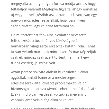
megnyalta azt – igen-igen furcsa módja annak, hogy
feltaláljon valamit! Meglepve figyelte, ahogy ennek az
új vegyületnek (később aszpartamnak hívott) van egy
nagyon erős édes íze anélkül, hogy bármilyen
szénhidrátot vagy kalóriát tartalmazna.
De mi történt ezután? Nos, Schlatter bevezette
felfedezését a tudományos közösségbe és
hamarosan világszerte elkezdtek kutatni róla. Tehát
itt van velünk már több mint ötven év óta! Képzeljük
csak el: mindez csak azért történt meg mert egy
tudós esetleg „piszkos” volt…
Aztán persze sok vita alakult ki körülötte. Sokan
aggódtak amiatt ismerve a mesterséges
édesítőszerek által okozott problémákat. Vajon
biztonságos-e hosszú távon? Lehet-e mellékhatásai?
Ezek mind olyan kérdések voltak (és még mindig
vannak), amelyekkel foglalkozni kellett.
De ha jobban belegondolunk… Hány más felfedezés