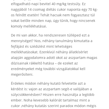
elfogadható napi bevitel 40 mg/kg testsúly. Ez
nagyjából 14 csomag diétás cukor naponta egy 70 kg-
os felnőtt esetén! Tehát hacsak nem fogyasztasz túl
sokat belőle minden nap, úgy tűnik, hogy nincsenek
komoly mellékhatásai.
De mi van akkor, ha rendszeresen túlléped ezt a
mennyiséget? Nos, néhány tanulmány kimutatta a
fejfájást és szédülést mint lehetséges
mellékhatásokat. Ezenkívül néhány állatkísérlet
alapján aggodalomra adott okot az aszpartam magas
dózisainak rákkeltő hatása – de ezeket az
eredményeket még további vizsgálatokkal kell
megerősíteni.
Érdekes módon néhány kutató felvetette azt a
kérdést is: vajon az aszpartam segít-e valójában a
súlycsökkenésben? Hiszen erre használja a legtöbb
ember. Noha kevesebb kalóriát tartalmaz mint a
cukor ,néhány kutatás szerint paradox módon mégis