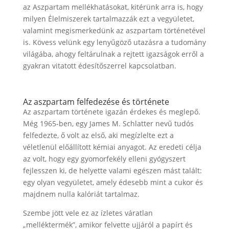
az Aszpartam mellékhatásokat, kitérünk arra is, hogy
milyen Élelmiszerek tartalmazzák ezt a vegyületet,
valamint megismerkedünk az aszpartam történetével
is. Kövess velünk egy lenyűgöző utazásra a tudomány
világába, ahogy feltárulnak a rejtett igazságok erről a
gyakran vitatott édesítőszerrel kapcsolatban.
Az aszpartam felfedezése és története
Az aszpartam története igazán érdekes és meglepő.
Még 1965-ben, egy James M. Schlatter nevű tudós
felfedezte, ő volt az első, aki megízlelte ezt a
véletlenül előállított kémiai anyagot. Az eredeti célja
az volt, hogy egy gyomorfekély elleni gyógyszert
fejlesszen ki, de helyette valami egészen mást talált:
egy olyan vegyületet, amely édesebb mint a cukor és
majdnem nulla kalóriát tartalmaz.
Szembe jött vele ez az ízletes váratlan
„melléktermék”, amikor felvette ujjáról a papírt és