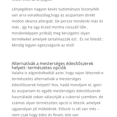
Lényegében nagyon kevés tudományos bizonyíték
van arra vonatkozólag,hogy az aszpartam direkt
módon okozna allergiát. De persze mindenki más és
más , így ha úgy érzed mintha rosszáll tőle ,
mindenképpen próbálj meg kerülgetni olyan
termékeket amelyek tartalmazzák ezt . És ne feledd :
Mindíg legyen egészségünk az első!
Alternatívák a mesterséges édesítőszerek
helyett- természetes opciók
Valaha is elgondolkodtál azon, hogy vajon léteznek-e
természetes alternatívák a mesterséges
édesítőszerek helyett? Nos, hadd mondjam el, igen!
Az aszpartam és egyéb mesterséges édesítőszerek
használatát sokan választják a cukorral szemben, de
számos olyan természetes opció is létezik, amelyek
ugyanolyan jól működnek. Először is ott van méz –
nem csak hogy édes és finom, tele van