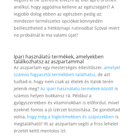
anélkül, hogy aggódnia kellene az egészségért? A
legjobb dolog ebben az egészben pedig az:
mindezen természetes opciókat könnyedén
beillesztheted a hétköznapi rutinodba! Szóval miért
ne próbálnál ki ma valami újat?
Ipari használatú termékek, amelyekben
találkozhatsz az aszpartammal
Az aszpartam egy mesterséges édesítőszer,
amelyet
számos fogyasztói termékben találhatsz
, de azt
tudtad-e, hogy nem csak az ételek és italok terén
jelenik meg?
Az ipari használatú termékek között
is
számos helyen bukkansz rá. Például a
gyógyszerekben és vitaminokban is előfordul, mivel
ezeknél fontos a jó ízérzet biztosítása. De gondoltad
volna,
hogy még a fogkrémekben és szájvizekben
is
megtalálható? Itt az aszpartam segíti a friss lehelet
érzetét keltő mentolos ízt.