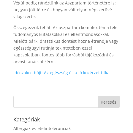
Végül pedig ránéztünk az Aszpartam történetére is:
hogyan jött létre és hogyan vált olyan népszerűvé
világszerte.
Összegezzük tehát: Az aszpartam komplex téma tele
tudományos kutatásokkal és ellentmondásokkal.
Mielőtt bárki drasztikus döntést hozna étrendje vagy
egészségügyi rutinja tekintetében ezzel
kapcsolatban, fontos több forrásból tájékozódni és
orvosi tanácsot kérni.
Időszakos böjt: Az egészség és a jó közérzet titka
Kategóriák
Allergiák és ételintoleranciák