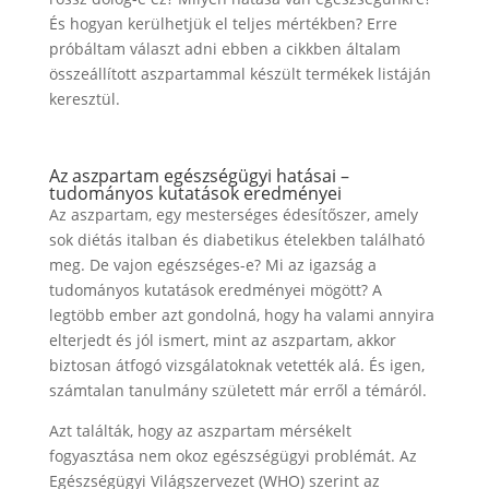
És hogyan kerülhetjük el teljes mértékben? Erre
próbáltam választ adni ebben a cikkben általam
összeállított aszpartammal készült termékek listáján
keresztül.
Az aszpartam egészségügyi hatásai –
tudományos kutatások eredményei
Az aszpartam, egy mesterséges édesítőszer, amely
sok diétás italban és diabetikus ételekben található
meg. De vajon egészséges-e? Mi az igazság a
tudományos kutatások eredményei mögött? A
legtöbb ember azt gondolná, hogy ha valami annyira
elterjedt és jól ismert, mint az aszpartam, akkor
biztosan átfogó vizsgálatoknak vetették alá. És igen,
számtalan tanulmány született már erről a témáról.
Azt találták, hogy az aszpartam mérsékelt
fogyasztása nem okoz egészségügyi problémát. Az
Egészségügyi Világszervezet (WHO) szerint az