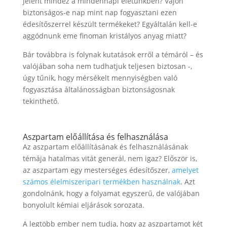
jelent mindez a mindennapi életünkben? Vajon
biztonságos-e nap mint nap fogyasztani ezen
édesítőszerrel készült termékeket? Egyáltalán kell-e
aggódnunk eme finoman kristályos anyag miatt?
Bár továbbra is folynak kutatások erről a témáról – és
valójában soha nem tudhatjuk teljesen biztosan -,
úgy tűnik, hogy mérsékelt mennyiségben való
fogyasztása általánosságban biztonságosnak
tekinthető.
Aszpartam előállítása és felhasználása
Az aszpartam előállításának és felhasználásának
témája hatalmas vitát generál, nem igaz? Először is,
az aszpartam egy mesterséges édesítőszer,
amelyet
számos élelmiszeripari termékben használnak
. Azt
gondolnánk, hogy a folyamat egyszerű, de valójában
bonyolult kémiai eljárások sorozata.
A legtöbb ember nem tudja, hogy az aszpartamot két