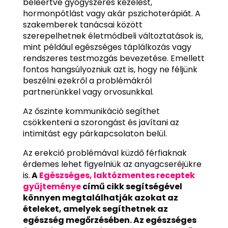
beleértve gyógyszeres kezelést,
hormonpótlást vagy akár pszichoterápiát. A
szakemberek tanácsai között
szerepelhetnek életmódbeli változtatások is,
mint például egészséges táplálkozás vagy
rendszeres testmozgás bevezetése. Emellett
fontos hangsúlyozniuk azt is, hogy ne féljünk
beszélni ezekről a problémákról
partnerünkkel vagy orvosunkkal.
Az őszinte kommunikáció segíthet
csökkenteni a szorongást és javítani az
intimitást egy párkapcsolaton belül.
Az erekció problémával küzdő férfiaknak
érdemes lehet figyelniük az anyagcseréjükre
is.
A
Egészséges, laktózmentes receptek
gyűjteménye
című cikk segítségével
könnyen megtalálhatják azokat az
ételeket, amelyek segíthetnek az
egészség megőrzésében. Az egészséges