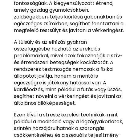
fontosságúak. A kiegyensúlyozott étrend,
amely gazdag gyümölcsökben,
zöldségekben, teljes kiőrlésű gabonákban és
egészséges zsírokban, segíthet fenntartani a
megfelelő testsúlyt és javítani a vérkeringést.
A túlsúly és az elhízás gyakran
összefüggésbe hozható az erekciós
problémákkal, mivel ezek fokozhatják a szív-
és érrendszeri betegségek kockázatát. A
rendszeres testmozgás nemcsak a fizikai
állapotot javítja, hanem a mentális
egészségre is jótékony hatással van. A
kardióedzés, mint például a futás vagy úszás,
segíthet növelni a vérkeringést és javítani az
általános állóképességet.
Ezen kívül a stresszkezelési technikák, mint
például a meditáció vagy a légzőgyakorlatok,
szintén hozzájárulhatnak a szorongás
csökkentéséhez és a szexuális teljesítmény