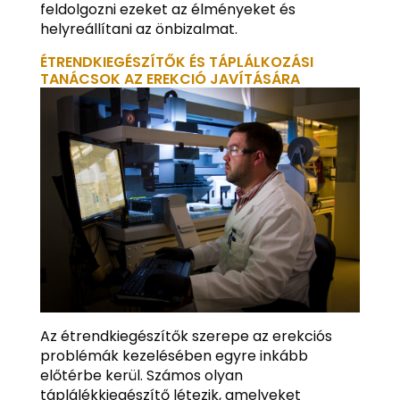
feldolgozni ezeket az élményeket és
helyreállítani az önbizalmat.
ÉTRENDKIEGÉSZÍTŐK ÉS TÁPLÁLKOZÁSI
TANÁCSOK AZ EREKCIÓ JAVÍTÁSÁRA
Az étrendkiegészítők szerepe az erekciós
problémák kezelésében egyre inkább
előtérbe kerül. Számos olyan
táplálékkiegészítő létezik, amelyeket