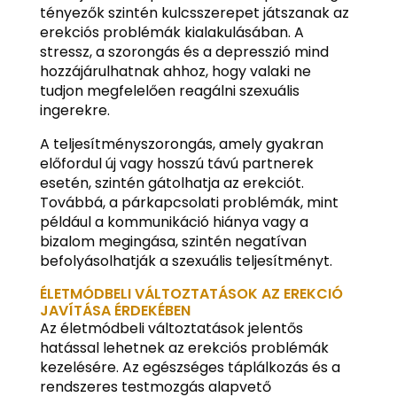
tényezők szintén kulcsszerepet játszanak az
erekciós problémák kialakulásában. A
stressz, a szorongás és a depresszió mind
hozzájárulhatnak ahhoz, hogy valaki ne
tudjon megfelelően reagálni szexuális
ingerekre.
A teljesítményszorongás, amely gyakran
előfordul új vagy hosszú távú partnerek
esetén, szintén gátolhatja az erekciót.
Továbbá, a párkapcsolati problémák, mint
például a kommunikáció hiánya vagy a
bizalom megingása, szintén negatívan
befolyásolhatják a szexuális teljesítményt.
ÉLETMÓDBELI VÁLTOZTATÁSOK AZ EREKCIÓ
JAVÍTÁSA ÉRDEKÉBEN
Az életmódbeli változtatások jelentős
hatással lehetnek az erekciós problémák
kezelésére. Az egészséges táplálkozás és a
rendszeres testmozgás alapvető