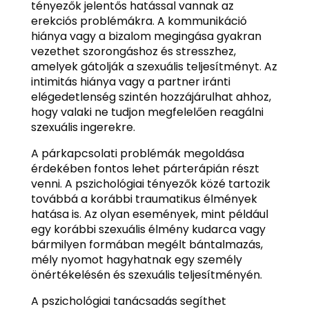
tényezők jelentős hatással vannak az
erekciós problémákra. A kommunikáció
hiánya vagy a bizalom megingása gyakran
vezethet szorongáshoz és stresszhez,
amelyek gátolják a szexuális teljesítményt. Az
intimitás hiánya vagy a partner iránti
elégedetlenség szintén hozzájárulhat ahhoz,
hogy valaki ne tudjon megfelelően reagálni
szexuális ingerekre.
A párkapcsolati problémák megoldása
érdekében fontos lehet párterápián részt
venni. A pszichológiai tényezők közé tartozik
továbbá a korábbi traumatikus élmények
hatása is. Az olyan események, mint például
egy korábbi szexuális élmény kudarca vagy
bármilyen formában megélt bántalmazás,
mély nyomot hagyhatnak egy személy
önértékelésén és szexuális teljesítményén.
A pszichológiai tanácsadás segíthet