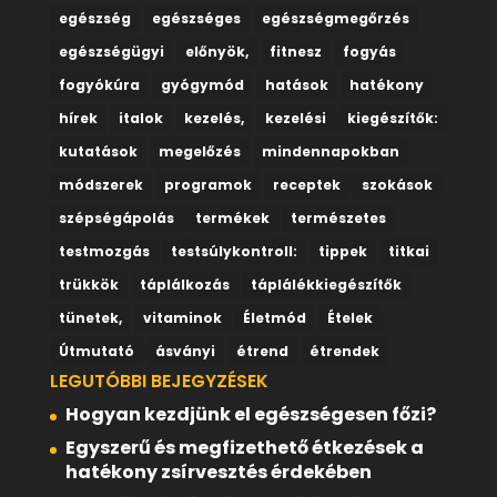
egészség
egészséges
egészségmegőrzés
egészségügyi
előnyök,
fitnesz
fogyás
fogyókúra
gyógymód
hatások
hatékony
hírek
italok
kezelés,
kezelési
kiegészítők:
kutatások
megelőzés
mindennapokban
módszerek
programok
receptek
szokások
szépségápolás
termékek
természetes
testmozgás
testsúlykontroll:
tippek
titkai
trükkök
táplálkozás
táplálékkiegészítők
tünetek,
vitaminok
Életmód
Ételek
Útmutató
ásványi
étrend
étrendek
LEGUTÓBBI BEJEGYZÉSEK
Hogyan kezdjünk el egészségesen főzi?
Egyszerű és megfizethető étkezések a
hatékony zsírvesztés érdekében