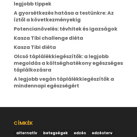
legjobb tippek
A gyorsétkezés hatása a testünkre: Az
íztől a következményekig
Potencianövelés: tévhitek és igazságok
Kasza Tibi challenge diéta
Kasza Tibi diéta
Olcsó táplálékkiegészítők: a legjobb
megoldás a költséghatékony egészséges
táplálkozásra
A legjobb vegán táplálékkiegészítők a
mindennapi egészségért
CÍMKÉK
alternatív
betegségek
edzés
edzésterv