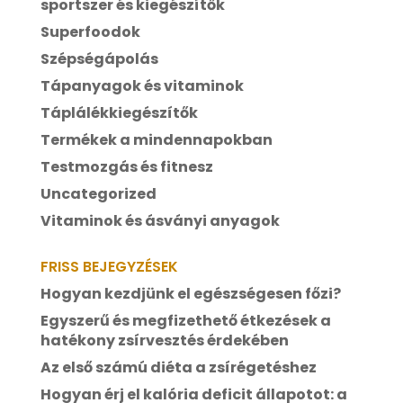
sportszer és kiegészítők
Superfoodok
Szépségápolás
Tápanyagok és vitaminok
Táplálékkiegészítők
Termékek a mindennapokban
Testmozgás és fitnesz
Uncategorized
Vitaminok és ásványi anyagok
FRISS BEJEGYZÉSEK
Hogyan kezdjünk el egészségesen főzi?
Egyszerű és megfizethető étkezések a
hatékony zsírvesztés érdekében
Az első számú diéta a zsírégetéshez
Hogyan érj el kalória deficit állapotot: a