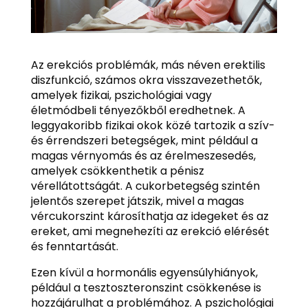
Az erekciós problémák, más néven erektilis
diszfunkció, számos okra visszavezethetők,
amelyek fizikai, pszichológiai vagy
életmódbeli tényezőkből eredhetnek. A
leggyakoribb fizikai okok közé tartozik a szív-
és érrendszeri betegségek, mint például a
magas vérnyomás és az érelmeszesedés,
amelyek csökkenthetik a pénisz
vérellátottságát. A cukorbetegség szintén
jelentős szerepet játszik, mivel a magas
vércukorszint károsíthatja az idegeket és az
ereket, ami megnehezíti az erekció elérését
és fenntartását.
Ezen kívül a hormonális egyensúlyhiányok,
például a tesztoszteronszint csökkenése is
hozzájárulhat a problémához. A pszichológiai