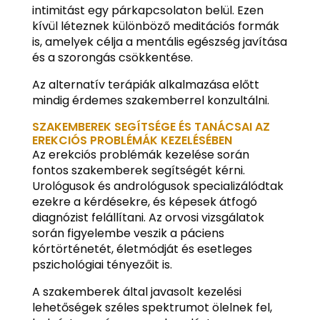
intimitást egy párkapcsolaton belül. Ezen
kívül léteznek különböző meditációs formák
is, amelyek célja a mentális egészség javítása
és a szorongás csökkentése.
Az alternatív terápiák alkalmazása előtt
mindig érdemes szakemberrel konzultálni.
SZAKEMBEREK SEGÍTSÉGE ÉS TANÁCSAI AZ
EREKCIÓS PROBLÉMÁK KEZELÉSÉBEN
Az erekciós problémák kezelése során
fontos szakemberek segítségét kérni.
Urológusok és andrológusok specializálódtak
ezekre a kérdésekre, és képesek átfogó
diagnózist felállítani. Az orvosi vizsgálatok
során figyelembe veszik a páciens
kórtörténetét, életmódját és esetleges
pszichológiai tényezőit is.
A szakemberek által javasolt kezelési
lehetőségek széles spektrumot ölelnek fel,