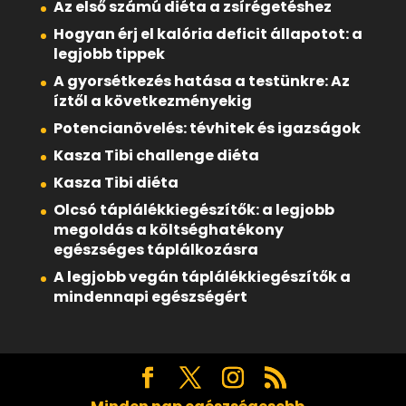
Az első számú diéta a zsírégetéshez
Hogyan érj el kalória deficit állapotot: a
legjobb tippek
A gyorsétkezés hatása a testünkre: Az
íztől a következményekig
Potencianövelés: tévhitek és igazságok
Kasza Tibi challenge diéta
Kasza Tibi diéta
Olcsó táplálékkiegészítők: a legjobb
megoldás a költséghatékony
egészséges táplálkozásra
A legjobb vegán táplálékkiegészítők a
mindennapi egészségért