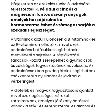
kifejezetten az erekciós funkció javítására
fejlesztettek ki.
Például a cink és a
magnézium fontos ásványi anyagok,
amelyek hozzájárulnak a
hormontermeléshez és támogathatják a
szexuális egészséget.
A vitaminok közül különösen a B-vitaminok és
az E-vitamin emelhető ki, mivel ezek
antioxidáns hatásukkal segíthetnek
megvédeni a sejteket. A táplálkozási
tanácsok között szerepelhet a gyümölcsök
és zöldségek fogyasztásának növelése is. Az
antioxidánsokban gazdag ételek segíthetnek
csökkenteni a gyulladást és javítani a
vérkeringést.
A diófélék és magvak fogyasztása is ajánlott,
mivel ezek egészséges zsírokat
tartalmaznak, amelyek jótékony hatással
vannak a szív- és érrendszerre. Az alkohol és