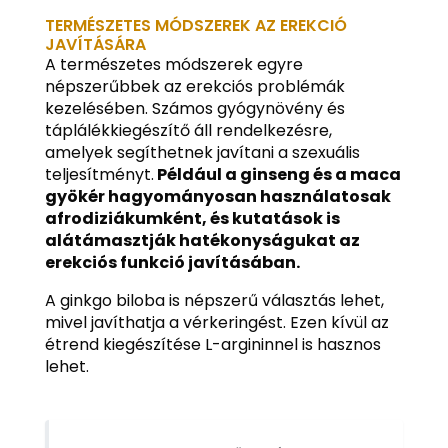
TERMÉSZETES MÓDSZEREK AZ EREKCIÓ
JAVÍTÁSÁRA
A természetes módszerek egyre
népszerűbbek az erekciós problémák
kezelésében. Számos gyógynövény és
táplálékkiegészítő áll rendelkezésre,
amelyek segíthetnek javítani a szexuális
teljesítményt.
Például a ginseng és a maca
gyökér hagyományosan használatosak
afrodiziákumként, és kutatások is
alátámasztják hatékonyságukat az
erekciós funkció javításában.
A ginkgo biloba is népszerű választás lehet,
mivel javíthatja a vérkeringést. Ezen kívül az
étrend kiegészítése L-argininnel is hasznos
lehet.