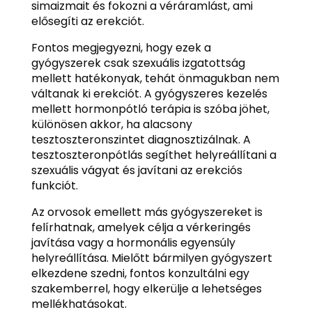
simaizmait és fokozni a véráramlást, ami
elősegíti az erekciót.
Fontos megjegyezni, hogy ezek a
gyógyszerek csak szexuális izgatottság
mellett hatékonyak, tehát önmagukban nem
váltanak ki erekciót. A gyógyszeres kezelés
mellett hormonpótló terápia is szóba jöhet,
különösen akkor, ha alacsony
tesztoszteronszintet diagnosztizálnak. A
tesztoszteronpótlás segíthet helyreállítani a
szexuális vágyat és javítani az erekciós
funkciót.
Az orvosok emellett más gyógyszereket is
felírhatnak, amelyek célja a vérkeringés
javítása vagy a hormonális egyensúly
helyreállítása. Mielőtt bármilyen gyógyszert
elkezdene szedni, fontos konzultálni egy
szakemberrel, hogy elkerülje a lehetséges
mellékhatásokat.