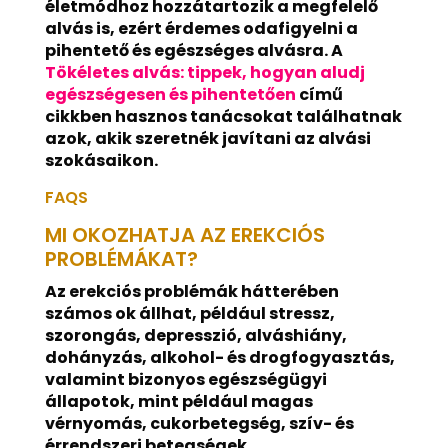
életmódhoz hozzátartozik a megfelelő
alvás is, ezért érdemes odafigyelni a
pihentető és egészséges alvásra. A
Tökéletes alvás: tippek, hogyan aludj
egészségesen és pihentetően
című
cikkben hasznos tanácsokat találhatnak
azok, akik szeretnék javítani az alvási
szokásaikon.
FAQS
MI OKOZHATJA AZ EREKCIÓS
PROBLÉMÁKAT?
Az erekciós problémák hátterében
számos ok állhat, például stressz,
szorongás, depresszió, alváshiány,
dohányzás, alkohol- és drogfogyasztás,
valamint bizonyos egészségügyi
állapotok, mint például magas
vérnyomás, cukorbetegség, szív- és
érrendszeri betegségek.