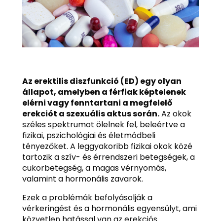
Az erektilis diszfunkció (ED) egy olyan
állapot, amelyben a férfiak képtelenek
elérni vagy fenntartani a megfelelő
erekciót a szexuális aktus során.
Az okok
széles spektrumot ölelnek fel, beleértve a
fizikai, pszichológiai és életmódbeli
tényezőket. A leggyakoribb fizikai okok közé
tartozik a szív- és érrendszeri betegségek, a
cukorbetegség, a magas vérnyomás,
valamint a hormonális zavarok.
Ezek a problémák befolyásolják a
vérkeringést és a hormonális egyensúlyt, ami
közvetlen hatással van az erekciós