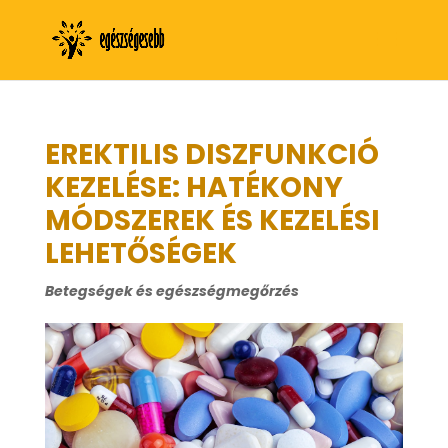
EREKTILIS DISZFUNKCIÓ
KEZELÉSE: HATÉKONY
MÓDSZEREK ÉS KEZELÉSI
LEHETŐSÉGEK
Betegségek és egészségmegőrzés