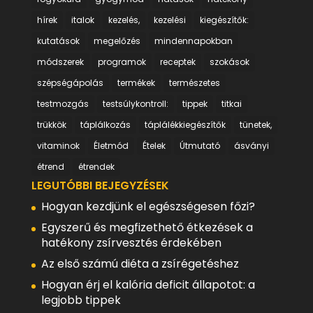
hírek
italok
kezelés,
kezelési
kiegészítők:
kutatások
megelőzés
mindennapokban
módszerek
programok
receptek
szokások
szépségápolás
termékek
természetes
testmozgás
testsúlykontroll:
tippek
titkai
trükkök
táplálkozás
táplálékkiegészítők
tünetek,
vitaminok
Életmód
Ételek
Útmutató
ásványi
étrend
étrendek
LEGUTÓBBI BEJEGYZÉSEK
Hogyan kezdjünk el egészségesen főzi?
Egyszerű és megfizethető étkezések a
hatékony zsírvesztés érdekében
Az első számú diéta a zsírégetéshez
Hogyan érj el kalória deficit állapotot: a
legjobb tippek