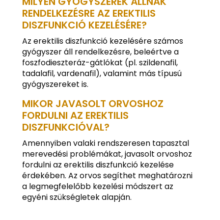
MILYEN GYÓGYSZEREK ÁLLNAK
RENDELKEZÉSRE AZ EREKTILIS
DISZFUNKCIÓ KEZELÉSÉRE?
Az erektilis diszfunkció kezelésére számos
gyógyszer áll rendelkezésre, beleértve a
foszfodieszteráz-gátlókat (pl. szildenafil,
tadalafil, vardenafil), valamint más típusú
gyógyszereket is.
MIKOR JAVASOLT ORVOSHOZ
FORDULNI AZ EREKTILIS
DISZFUNKCIÓVAL?
Amennyiben valaki rendszeresen tapasztal
merevedési problémákat, javasolt orvoshoz
fordulni az erektilis diszfunkció kezelése
érdekében. Az orvos segíthet meghatározni
a legmegfelelőbb kezelési módszert az
egyéni szükségletek alapján.