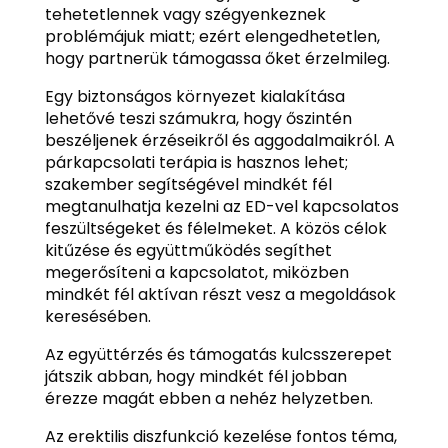
tehetetlennek vagy szégyenkeznek
problémájuk miatt; ezért elengedhetetlen,
hogy partnerük támogassa őket érzelmileg.
Egy biztonságos környezet kialakítása
lehetővé teszi számukra, hogy őszintén
beszéljenek érzéseikről és aggodalmaikról. A
párkapcsolati terápia is hasznos lehet;
szakember segítségével mindkét fél
megtanulhatja kezelni az ED-vel kapcsolatos
feszültségeket és félelmeket. A közös célok
kitűzése és együttműködés segíthet
megerősíteni a kapcsolatot, miközben
mindkét fél aktívan részt vesz a megoldások
keresésében.
Az együttérzés és támogatás kulcsszerepet
játszik abban, hogy mindkét fél jobban
érezze magát ebben a nehéz helyzetben.
Az erektilis diszfunkció kezelése fontos téma,