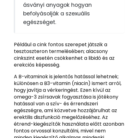
ásványi anyagok hogyan
befolyásolják a szexuális
egészséget.
Például a cink fontos szerepet játszik a
tesztoszteron termelésében; alacsony
cinkszint esetén csökkenhet a libidó és az
erekciós képesség.
A B-vitaminok is jelentős hatással lehetnek;
különösen a B3-vitamin (niacin) ismert arról,
hogy javítja a vérkeringést. Ezen kívül az
omega-3 zsírsavak fogyasztása is jótékony
hatással van a szív- és érrendszeri
egészségre, ami közvetve hozzájárulhat az
erektilis diszfunkció megelőzéséhez. Az
étrend-kiegészítők használata előtt azonban
fontos orvossal konzultálni, mivel nem
minden kiegészítő alkalmas mindenki