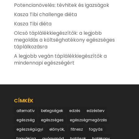
Potencianövelés: tévhitek és igazságok
Kasza Tibi challenge diéta
Kasza Tibi diéta
Olcsó táplálékkiegészítők: a legjobb
megoldás a költséghatékony egészséges
táplálkozásra
A legjobb vegán táplálékkiegészítők a
mindennapi egészségért
CÍMKÉK
alternatív
betegségek
edzés
edzésterv
egészség
egészséges
egészségmegőrzés
egészségügyi
előnyök,
fitnesz
fogyás
fogyókúra
gyógymód
hatások
hatékony