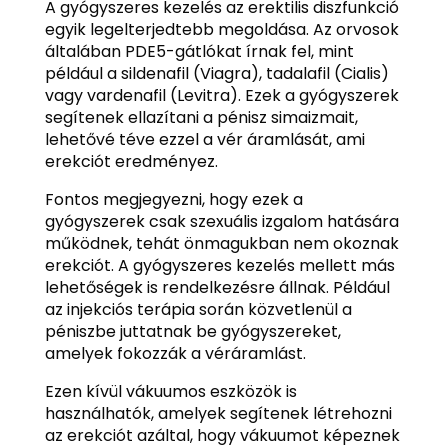
A gyógyszeres kezelés az erektilis diszfunkció
egyik legelterjedtebb megoldása. Az orvosok
általában PDE5-gátlókat írnak fel, mint
például a sildenafil (Viagra), tadalafil (Cialis)
vagy vardenafil (Levitra). Ezek a gyógyszerek
segítenek ellazítani a pénisz simaizmait,
lehetővé téve ezzel a vér áramlását, ami
erekciót eredményez.
Fontos megjegyezni, hogy ezek a
gyógyszerek csak szexuális izgalom hatására
működnek, tehát önmagukban nem okoznak
erekciót. A gyógyszeres kezelés mellett más
lehetőségek is rendelkezésre állnak. Például
az injekciós terápia során közvetlenül a
péniszbe juttatnak be gyógyszereket,
amelyek fokozzák a véráramlást.
Ezen kívül vákuumos eszközök is
használhatók, amelyek segítenek létrehozni
az erekciót azáltal, hogy vákuumot képeznek