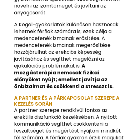
növelni az izomtömeget és javítani az
anyagcserét.
A Kegel-gyakorlatok különösen hasznosak
lehetnek férfiak számára is; ezek célja a
medencefenék izmainak erősítése. A
medencefenék izmainak megerősítése
hozzájárulhat az erekciós képesség
javításához és segíthet megelőzni az
ejakulációs problémákat is.
A
mozgásterápia nemcsak fizikai
előnyöket nyújt; emellett javítja az
önbizalmat és csökkenti a stresszt is.
A PARTNER ÉS A PÁRKAPCSOLAT SZEREPE A
KEZELÉS SORÁN
A partner szerepe rendkívül fontos az
erektilis diszfunkció kezelésében. A nyitott
kommunikáció segíthet csökkenteni a
feszültséget és megértést nyújtani mindkét
fél számára. A férfiak gyakran érzik magukat