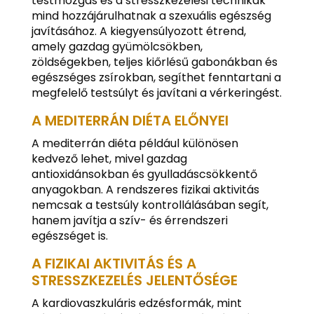
testmozgás és a stresszkezelési technikák
mind hozzájárulhatnak a szexuális egészség
javításához. A kiegyensúlyozott étrend,
amely gazdag gyümölcsökben,
zöldségekben, teljes kiőrlésű gabonákban és
egészséges zsírokban, segíthet fenntartani a
megfelelő testsúlyt és javítani a vérkeringést.
A MEDITERRÁN DIÉTA ELŐNYEI
A mediterrán diéta például különösen
kedvező lehet, mivel gazdag
antioxidánsokban és gyulladáscsökkentő
anyagokban. A rendszeres fizikai aktivitás
nemcsak a testsúly kontrollálásában segít,
hanem javítja a szív- és érrendszeri
egészséget is.
A FIZIKAI AKTIVITÁS ÉS A
STRESSZKEZELÉS JELENTŐSÉGE
A kardiovaszkuláris edzésformák, mint