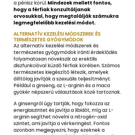
a pénisz körül.
Mindezek mellett fontos,
hogy a férfiak konzultáljanak
orvosukkal, hogy megtalálják számukra
legmegfelelőbb kezelési módot.
ALTERNATÍV KEZELÉSI MÓDSZEREK ÉS
TERMÉSZETES GYÓGYMÓDOK
Az alternatív kezelési módszerek és
természetes gyógymódok iránti érdeklődés
folyamatosan növekszik az erektilis
diszfunkcióval küzdő férfiak körében. Számos
természetes kiegészítő létezik, amelyek
állítólag javítják a szexuális teljesítményt.
Például a ginseng, az L-arginin és a maca
gyökér népszerű választások közé tartoznak.
A ginsengről úgy tartják, hogy fokozza az
energiaszintet és javítja a libidót, míg az L-
arginin segíthet növelni a nitrogén-oxid
szintet, ami javítja a vérkeringést. Fontos
azonban megjegyezni, hogy ezeknek a