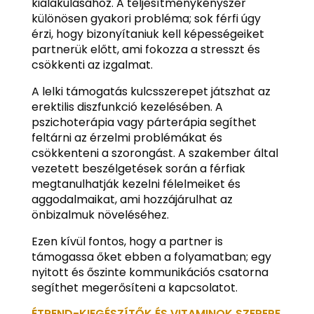
kialakulásához. A teljesítménykényszer
különösen gyakori probléma; sok férfi úgy
érzi, hogy bizonyítaniuk kell képességeiket
partnerük előtt, ami fokozza a stresszt és
csökkenti az izgalmat.
A lelki támogatás kulcsszerepet játszhat az
erektilis diszfunkció kezelésében. A
pszichoterápia vagy párterápia segíthet
feltárni az érzelmi problémákat és
csökkenteni a szorongást. A szakember által
vezetett beszélgetések során a férfiak
megtanulhatják kezelni félelmeiket és
aggodalmaikat, ami hozzájárulhat az
önbizalmuk növeléséhez.
Ezen kívül fontos, hogy a partner is
támogassa őket ebben a folyamatban; egy
nyitott és őszinte kommunikációs csatorna
segíthet megerősíteni a kapcsolatot.
ÉTREND-KIEGÉSZÍTŐK ÉS VITAMINOK SZEREPE