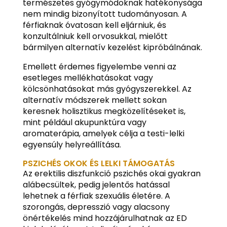
természetes gyógymódoknak hatékonysága
nem mindig bizonyított tudományosan. A
férfiaknak óvatosan kell eljárniuk, és
konzultálniuk kell orvosukkal, mielőtt
bármilyen alternatív kezelést kipróbálnának.
Emellett érdemes figyelembe venni az
esetleges mellékhatásokat vagy
kölcsönhatásokat más gyógyszerekkel. Az
alternatív módszerek mellett sokan
keresnek holisztikus megközelítéseket is,
mint például akupunktúra vagy
aromaterápia, amelyek célja a testi-lelki
egyensúly helyreállítása.
PSZICHÉS OKOK ÉS LELKI TÁMOGATÁS
Az erektilis diszfunkció pszichés okai gyakran
alábecsültek, pedig jelentős hatással
lehetnek a férfiak szexuális életére. A
szorongás, depresszió vagy alacsony
önértékelés mind hozzájárulhatnak az ED