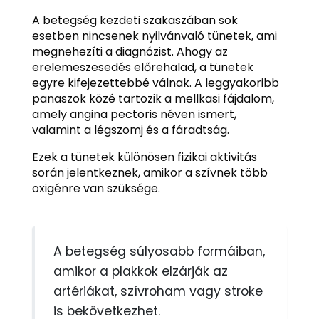
A betegség kezdeti szakaszában sok
esetben nincsenek nyilvánvaló tünetek, ami
megnehezíti a diagnózist. Ahogy az
erelemeszesedés előrehalad, a tünetek
egyre kifejezettebbé válnak. A leggyakoribb
panaszok közé tartozik a mellkasi fájdalom,
amely angina pectoris néven ismert,
valamint a légszomj és a fáradtság.
Ezek a tünetek különösen fizikai aktivitás
során jelentkeznek, amikor a szívnek több
oxigénre van szüksége.
A betegség súlyosabb formáiban,
amikor a plakkok elzárják az
artériákat, szívroham vagy stroke
is bekövetkezhet.