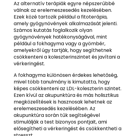
Az alternatív terápiák egyre népszerűbbé
válnak az erelemeszesedés kezelésében.
Ezek közé tartozik például a fitoterápia,
amely gyógynövények alkalmazását jelenti.
Számos kutatás foglalkozik olyan
gyógynövények hatékonyságával, mint
például a fokhagyma vagy a gyömbér,
amelyekről úgy tartják, hogy segíthetnek
csökkenteni a koleszterinszintet és javítani a
vérkeringést.
A fokhagyma különösen érdekes lehetőség,
mivel több tanulmány is kimutatta, hogy
képes csökkenteni az LDL-koleszterin szintet.
Ezen kívül az akupunktúra és más holisztikus
megközelítések is hasznosak lehetnek az
erelemeszesedés kezelésében. Az
akupunktúra során tűk segítségével
stimulálják a test bizonyos pontjait, ami
elősegítheti a vérkeringést és csökkentheti a
stresszt.