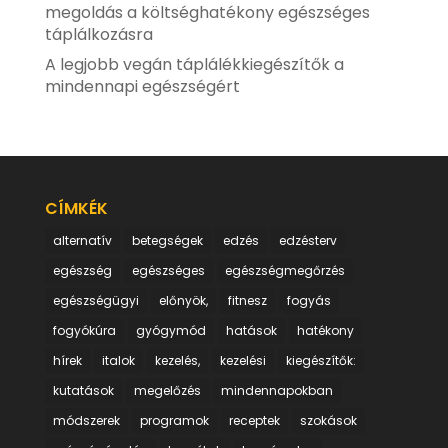
megoldás a költséghatékony egészséges
táplálkozásra
A legjobb vegán táplálékkiegészítők a
mindennapi egészségért
CÍMKÉK
alternatív
betegségek
edzés
edzésterv
egészség
egészséges
egészségmegőrzés
egészségügyi
előnyök,
fitnesz
fogyás
fogyókúra
gyógymód
hatások
hatékony
hírek
italok
kezelés,
kezelési
kiegészítők:
kutatások
megelőzés
mindennapokban
módszerek
programok
receptek
szokások