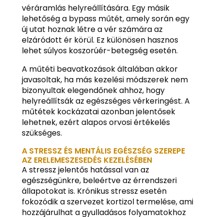
véráramlás helyreállítására. Egy másik
lehetőség a bypass műtét, amely során egy
új utat hoznak létre a vér számára az
elzáródott ér körül. Ez különösen hasznos
lehet súlyos koszorúér-betegség esetén.
A műtéti beavatkozások általában akkor
javasoltak, ha más kezelési módszerek nem
bizonyultak elegendőnek ahhoz, hogy
helyreállítsák az egészséges vérkeringést. A
műtétek kockázatai azonban jelentősek
lehetnek, ezért alapos orvosi értékelés
szükséges.
A STRESSZ ÉS MENTÁLIS EGÉSZSÉG SZEREPE
AZ ERELEMESZESEDÉS KEZELÉSÉBEN
A stressz jelentős hatással van az
egészségünkre, beleértve az érrendszeri
állapotokat is. Krónikus stressz esetén
fokozódik a szervezet kortizol termelése, ami
hozzájárulhat a gyulladásos folyamatokhoz