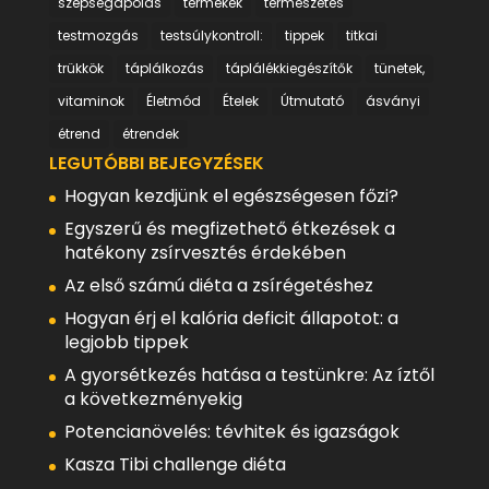
szépségápolás
termékek
természetes
testmozgás
testsúlykontroll:
tippek
titkai
trükkök
táplálkozás
táplálékkiegészítők
tünetek,
vitaminok
Életmód
Ételek
Útmutató
ásványi
étrend
étrendek
LEGUTÓBBI BEJEGYZÉSEK
Hogyan kezdjünk el egészségesen főzi?
Egyszerű és megfizethető étkezések a
hatékony zsírvesztés érdekében
Az első számú diéta a zsírégetéshez
Hogyan érj el kalória deficit állapotot: a
legjobb tippek
A gyorsétkezés hatása a testünkre: Az íztől
a következményekig
Potencianövelés: tévhitek és igazságok
Kasza Tibi challenge diéta