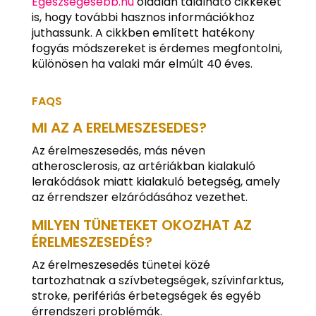
Egészségesebb.hu
oldalán található cikkeket
is, hogy további hasznos információkhoz
juthassunk. A cikkben említett hatékony
fogyás módszereket is érdemes megfontolni,
különösen ha valaki már elmúlt 40 éves.
FAQS
MI AZ A ERELMESZESEDES?
Az érelmeszesedés, más néven
atherosclerosis, az artériákban kialakuló
lerakódások miatt kialakuló betegség, amely
az érrendszer elzáródásához vezethet.
MILYEN TÜNETEKET OKOZHAT AZ
ÉRELMESZESEDÉS?
Az érelmeszesedés tünetei közé
tartozhatnak a szívbetegségek, szívinfarktus,
stroke, perifériás érbetegségek és egyéb
érrendszeri problémák.