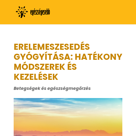
ERELEMESZESEDÉS
GYÓGYÍTÁSA: HATÉKONY
MÓDSZEREK ÉS
KEZELÉSEK
Betegségek és egészségmegőrzés