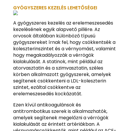
GYÓGYSZERES KEZELÉS LEHETŐSÉGEI
A gyógyszeres kezelés az erelemeszesedés
kezelésének egyik alapvető pillére. Az
orvosok általában különböző típusú
gyógyszereket írnak fel, hogy csökkentsék a
koleszterinszintet és a vérnyomást, valamint
hogy megakadályozzák a vérrögök
kialakulását. A statinok, mint például az
atorvasztatin és a szimvasztatin, széles
körben alkalmazott gyógyszerek, amelyek
segítenek csökkenteni a LDL-koleszterin
szintet, ezáltal csökkentve az
erelemeszesedés kockázatát.
Ezen kívül antikoagulánsok és
antitrombotikus szerek is alkalmazhatók,
amelyek segítenek megelőzni a vérrögök
kialakulását az érintett artériákban. A
vérnyomáscsökkentők, mint például az ACE-