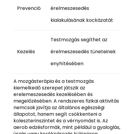
Prevenció
érelmeszesedés
kialakulásának kockázatát
Testmozgás segíthet az
Kezelés
érelmeszesedés tüneteinek
enyhítésében
A mozgásterápia és a testmozgás
kiemelkedő szerepet játszik az
erelemeszesedés kezelésében és
megelőzésében. A rendszeres fizikai aktivitás
nemcsak javítja az általános egészségi
állapotot, hanem segít csökkenteni a
koleszterinszintet és a vérnyomást is. Az
aerob edzésformák, mint például a gyaloglás,
úszás vagy kerékpározás különösen