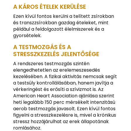
A KÁROS ÉTELEK KERÜLÉSE
Ezen kívül fontos kerülni a telített zsírokban
és transzzsírokban gazdag ételeket, mint
például a feldolgozott élelmiszerek és a
gyorsételek.
A TESTMOZGÁS ÉS A
STRESSZKEZELÉS JELENTŐSÉGE
A rendszeres testmozgás szintén
elengedhetetlen az erelemeszesedés
kezelésében. A fizikai aktivitás nemcsak segít
a testsúly kontrollálásában, hanem javítja a
vérkeringést és erősíti a szívizmot is. Az
American Heart Association ajánlása szerint
heti legalább 150 perc mérsékelt intenzitású
aerob testmozgás javasolt. Ezen kívül fontos
figyelni a stresszkezelésre is, mivel a krónikus
stressz hozzájárulhat az erek állapotának
romlásához.