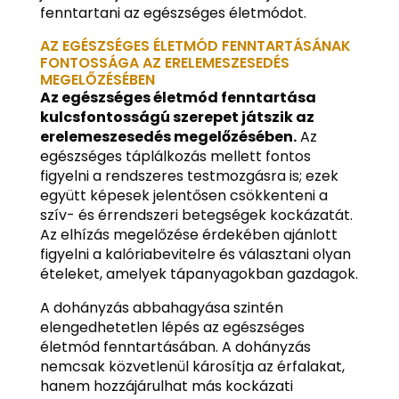
fenntartani az egészséges életmódot.
AZ EGÉSZSÉGES ÉLETMÓD FENNTARTÁSÁNAK
FONTOSSÁGA AZ ERELEMESZESEDÉS
MEGELŐZÉSÉBEN
Az egészséges életmód fenntartása
kulcsfontosságú szerepet játszik az
erelemeszesedés megelőzésében.
Az
egészséges táplálkozás mellett fontos
figyelni a rendszeres testmozgásra is; ezek
együtt képesek jelentősen csökkenteni a
szív- és érrendszeri betegségek kockázatát.
Az elhízás megelőzése érdekében ajánlott
figyelni a kalóriabevitelre és választani olyan
ételeket, amelyek tápanyagokban gazdagok.
A dohányzás abbahagyása szintén
elengedhetetlen lépés az egészséges
életmód fenntartásában. A dohányzás
nemcsak közvetlenül károsítja az érfalakat,
hanem hozzájárulhat más kockázati