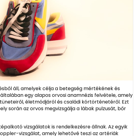
pésből áll, amelyek célja a betegség mértékének és
általában egy alapos orvosi anamnézis felvétele, amely
üneteiről, életmódjáról és családi kórtörténetéről. Ezt
mely során az orvos megvizsgálja a lábak pulzusát, bőr
palkotó vizsgálatok is rendelkezésre állnak. Az egyik
ppler-vizsgálat, amely lehetővé teszi az artériák