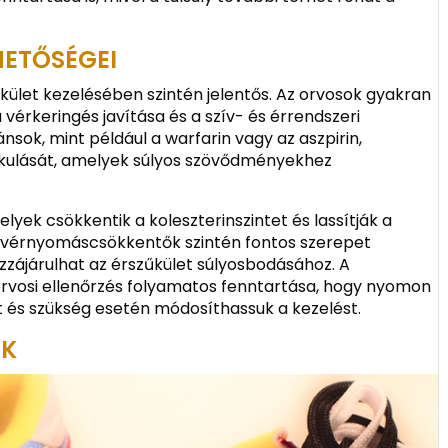
HETŐSÉGEI
kület kezelésében szintén jelentős. Az orvosok gyakran
 vérkeringés javítása és a szív- és érrendszeri
sok, mint például a warfarin vagy az aszpirin,
akulását, amelyek súlyos szövődményekhez
elyek csökkentik a koleszterinszintet és lassítják a
 A vérnyomáscsökkentők szintén fontos szerepet
zájárulhat az érszűkület súlyosbodásához. A
orvosi ellenőrzés folyamatos fenntartása, hogy nyomon
 és szükség esetén módosíthassuk a kezelést.
OK