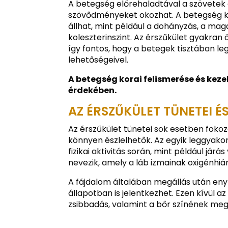
A betegség előrehaladtával a szövetek 
szövődményeket okozhat. A betegség k
állhat, mint például a dohányzás, a m
koleszterinszint. Az érszűkület gyakran
így fontos, hogy a betegek tisztában l
lehetőségeivel.
A betegség korai felismerése és kez
érdekében.
AZ ÉRSZŰKÜLET TÜNETEI É
Az érszűkület tünetei sok esetben foko
könnyen észlelhetők. Az egyik leggyako
fizikai aktivitás során, mint például jár
nevezik, amely a láb izmainak oxigénhiá
A fájdalom általában megállás után eny
állapotban is jelentkezhet. Ezen kívül a
zsibbadás, valamint a bőr színének meg