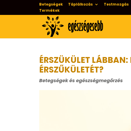
Betegségek
Táplálkozás
Testmozgás
Termékek
ÉRSZÜKÜLET LÁBBAN:
ÉRSZŰKÜLETÉT?
Betegségek és egészségmegőrzés