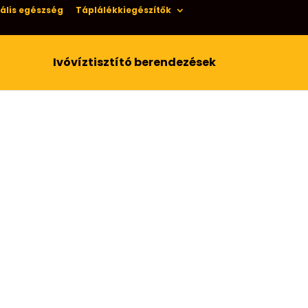
ális egészség
Táplálékkiegészítők
Ivóvíztisztító berendezések