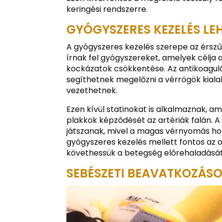
keringési rendszerre.
GYÓGYSZERES KEZELÉS LE
A gyógyszeres kezelés szerepe az érszű
írnak fel gyógyszereket, amelyek célja a
kockázatok csökkentése. Az antikoagulán
segíthetnek megelőzni a vérrögök kial
vezethetnek.
Ezen kívül statinokat is alkalmaznak, am
plakkok képződését az artériák falán.
játszanak, mivel a magas vérnyomás hoz
gyógyszeres kezelés mellett fontos az 
követhessük a betegség előrehaladását
SEBÉSZETI BEAVATKOZÁS