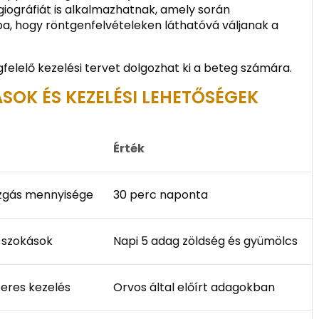
iográfiát is alkalmazhatnak, amely során
ba, hogy röntgenfelvételeken láthatóvá váljanak a
gfelelő kezelési tervet dolgozhat ki a beteg számára.
SOK ÉS KEZELÉSI LEHETŐSÉGEK
a
Érték
zgás mennyisége
30 perc naponta
i szokások
Napi 5 adag zöldség és gyümölcs
eres kezelés
Orvos által előírt adagokban