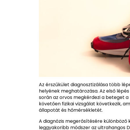
Az érszűkület diagnosztizálása több lé
helyének meghatározása. Az első lépés 
során az orvos megkérdezi a beteget a t
követően fizikai vizsgálat következik, a
állapotát és hőmérsékletét.
A diagnózis megerősítésére különböző ké
leggyakoribb módszer az ultrahangos Do