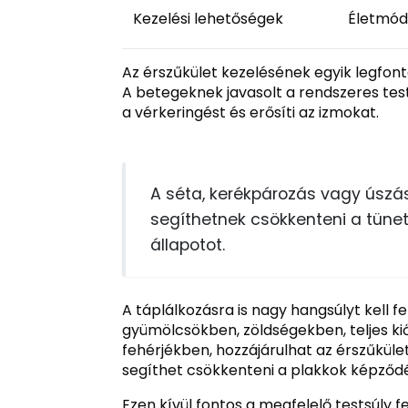
Kezelési lehetőségek
Életmód
Az érszűkület kezelésének egyik legfo
A betegeknek javasolt a rendszeres tes
a vérkeringést és erősíti az izmokat.
A séta, kerékpározás vagy úszá
segíthetnek csökkenteni a tünet
állapotot.
A táplálkozásra is nagy hangsúlyt kell 
gyümölcsökben, zöldségekben, teljes k
fehérjékben, hozzájárulhat az érszűkület
segíthet csökkenteni a plakkok képződé
Ezen kívül fontos a megfelelő testsúly fe