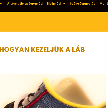
Alternatív gyógymód
Életmód
Szépségápolás
Ment
 HOGYAN KEZELJÜK A LÁB