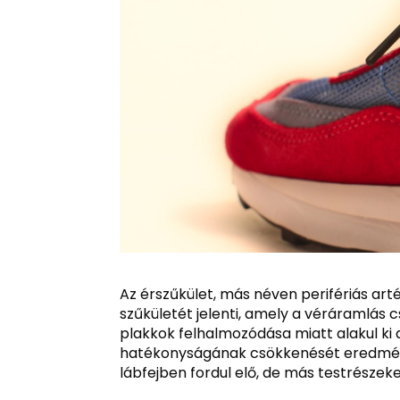
Az érszűkület, más néven perifériás art
szűkületét jelenti, amely a véráramlás 
plakkok felhalmozódása miatt alakul ki a
hatékonyságának csökkenését eredmény
lábfejben fordul elő, de más testrészeket