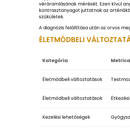
véráramlásának mérését. Ezen kívül ang
kontrasztanyagot juttatnak az artériák
szűkületek.
A diagnózis felállítása után az orvos me
ÉLETMÓDBELI VÁLTOZTATÁ
Kategória
Metric
Életmódbeli változtatások
Testmo
Életmódbeli változtatások
Étkezés
Kezelési lehetőségek
Gyógysz