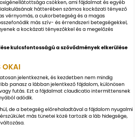
oxigénellátottsága csökken, ami fájdalmat és egyéb
ialakulásának hátterében számos kockázati tényező
agas vérnyomás, a cukorbetegség és a magas
 összefonódik más szív- és érrendszeri betegségekkel,
egyenek a kockázati tényezőkkel és a megelőzés
elése kulcsfontosságú a szövődmények elkerülése
S OKAI
zatosan jelentkeznek, és kezdetben nem mindig
ribb panasz a lábban jelentkező fájdalom, különösen
ás vagy futás. Ezt a fájdalmat claudicatio intermittensnek
nyából adódik.
hül, de a betegség előrehaladtával a fájdalom nyugalmi
z érszűkület más tünetei közé tartozik a láb hidegsége,
változása.