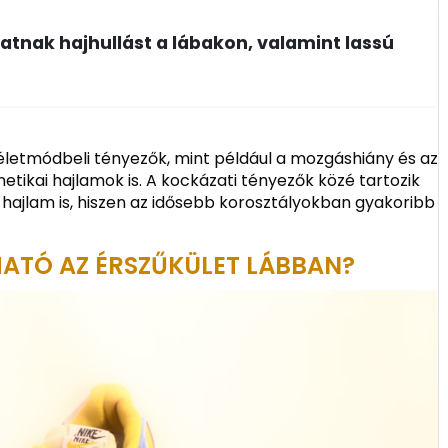
tnak hajhullást a lábakon, valamint lassú
életmódbeli tényezők, mint például a mozgáshiány és az
etikai hajlamok is. A kockázati tényezők közé tartozik
hajlam is, hiszen az idősebb korosztályokban gyakoribb
ATÓ AZ ÉRSZŰKÜLET LÁBBAN?