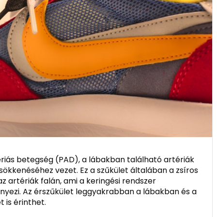
ériás betegség (PAD), a lábakban található artériák
csökkenéséhez vezet. Ez a szűkület általában a zsíros
z artériák falán, ami a keringési rendszer
ezi. Az érszűkület leggyakrabban a lábakban és a
 is érinthet.