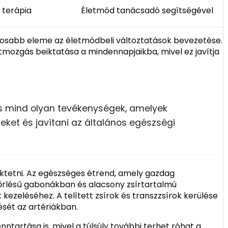
 terápia
Életmód tanácsadó segítségével
ntosabb eleme az életmódbeli változtatások bevezetése.
tmozgás beiktatása a mindennapjaikba, mivel ez javítja
s mind olyan tevékenységek, amelyek
eket és javítani az általános egészségi
fektetni. Az egészséges étrend, amely gazdag
iőrlésű gabonákban és alacsony zsírtartalmú
 kezeléséhez. A telített zsírok és transzzsírok kerülése
sét az artériákban.
nntartása is, mivel a túlsúly további terhet róhat a