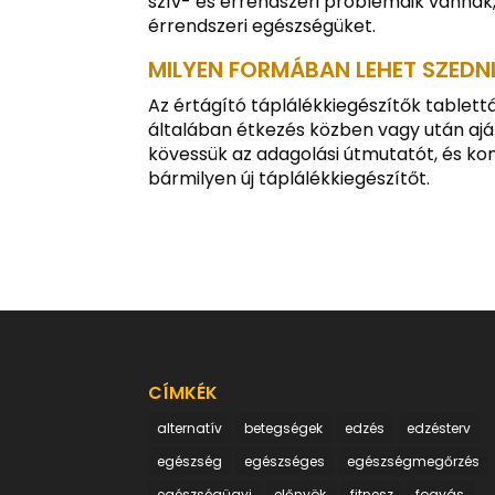
szív- és érrendszeri problémáik vannak,
érrendszeri egészségüket.
MILYEN FORMÁBAN LEHET SZEDNI
Az értágító táplálékkiegészítők tablet
általában étkezés közben vagy után ajá
kövessük az adagolási útmutatót, és kon
bármilyen új táplálékkiegészítőt.
CÍMKÉK
alternatív
betegségek
edzés
edzésterv
egészség
egészséges
egészségmegőrzés
egészségügyi
előnyök,
fitnesz
fogyás