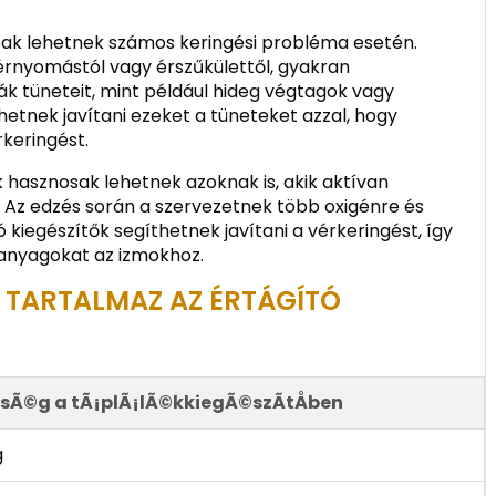
sak lehetnek számos keringési probléma esetén.
érnyomástól vagy érszűkülettől, gyakran
ák tüneteit, mint például hideg végtagok vagy
hetnek javítani ezeket a tüneteket azzal, hogy
keringést.
k hasznosak lehetnek azoknak is, akik aktívan
 Az edzés során a szervezetnek több oxigénre és
 kiegészítők segíthetnek javítani a vérkeringést, így
 anyagokat az izmokhoz.
TARTALMAZ AZ ÉRTÁGÍTÓ
sÃ©g a tÃ¡plÃ¡lÃ©kkiegÃ©szÃ­tÅben
g