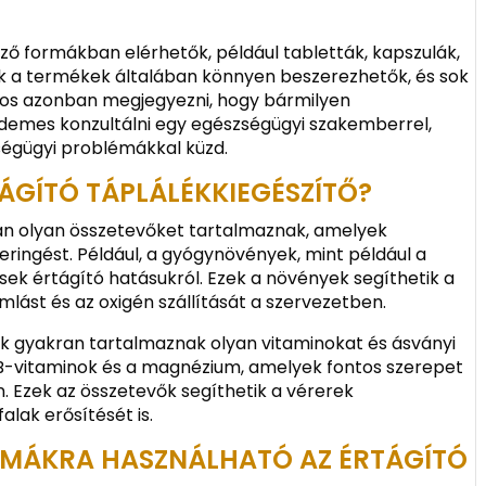
ző formákban elérhetők, például tabletták, kapszulák,
k a termékek általában könnyen beszerezhetők, és sok
ntos azonban megjegyezni, hogy bármilyen
rdemes konzultálni egy egészségügyi szakemberrel,
zségügyi problémákkal küzd.
ÁGÍTÓ TÁPLÁLÉKKIEGÉSZÍTŐ?
ban olyan összetevőket tartalmaznak, amelyek
keringést. Például, a gyógynövények, mint például a
sek értágító hatásukról. Ezek a növények segíthetik a
amlást és az oxigén szállítását a szervezetben.
tők gyakran tartalmaznak olyan vitaminokat és ásványi
 B-vitaminok és a magnézium, amelyek fontos szerepet
 Ezek az összetevők segíthetik a vérerek
lak erősítését is.
LÉMÁKRA HASZNÁLHATÓ AZ ÉRTÁGÍTÓ