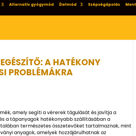
Alternatív gyógymód
Életmód
Szépségápolás
Ment
IEGÉSZÍTŐ: A HATÉKONY
SI PROBLÉMÁKRA
mék, amely segíti a vérerek tágulását és javítja a
én és a tápanyagok hatékonyabb szállításában a
általában természetes összetevőket tartalmaznak, mint
sványi anyagok, amelyek hozzájárulhatnak az