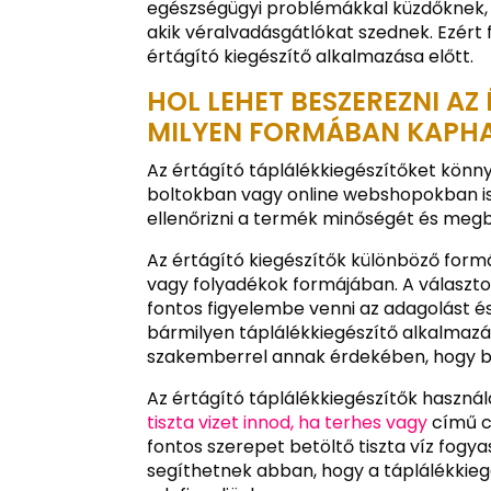
egészségügyi problémákkal küzdőknek,
akik véralvadásgátlókat szednek. Ezért
értágító kiegészítő alkalmazása előtt.
HOL LEHET BESZEREZNI AZ
MILYEN FORMÁBAN KAPH
Az értágító táplálékkiegészítőket kön
boltokban vagy online webshopokban is.
ellenőrizni a termék minőségét és megb
Az értágító kiegészítők különböző form
vagy folyadékok formájában. A választo
fontos figyelembe venni az adagolást és
bármilyen táplálékkiegészítő alkalmazá
szakemberrel annak érdekében, hogy biz
Az értágító táplálékkiegészítők haszná
tiszta vizet innod, ha terhes vagy
című ci
fontos szerepet betöltő tiszta víz fogy
segíthetnek abban, hogy a táplálékkiegé