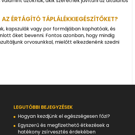
 valamint azoknak, akik szeretnék javítani az általános
 AZ ÉRTÁGÍTÓ TÁPLÁLÉKKIEGÉSZÍTŐKET?
ták, kapszulák vagy por formájában kaphatóak, és
nlott őket bevenni. Fontos azonban, hogy mindig
zultáljunk orvosunkkal, mielőtt elkezdenénk szedni
LEGUTÓBBI BEJEGYZÉSEK
Hogyan kezdjünk el egészségesen főzi?
Egyszerű és megfizethető étkezések a
hatékony zsírvesztés érdekében