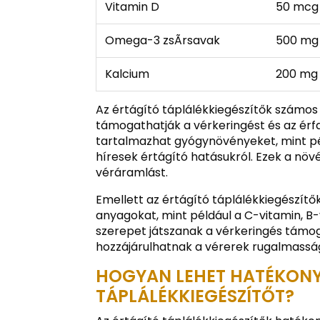
Vitamin D
50 mcg
Omega-3 zsÃ­rsavak
500 mg
Kalcium
200 mg
Az értágító táplálékkiegészítők számo
támogathatják a vérkeringést és az érfa
tartalmazhat gyógynövényeket, mint pé
híresek értágító hatásukról. Ezek a növé
véráramlást.
Emellett az értágító táplálékkiegészít
anyagokat, mint például a C-vitamin, B
szerepet játszanak a vérkeringés támog
hozzájárulhatnak a vérerek rugalmassá
HOGYAN LEHET HATÉKONY
TÁPLÁLÉKKIEGÉSZÍTŐT?