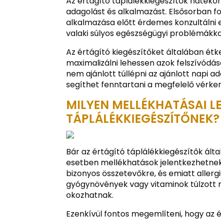
Az értágító táplálékkiegészítők hatéko
adagolást és alkalmazást. Elsősorban f
alkalmazása előtt érdemes konzultálni 
valaki súlyos egészségügyi problémákka
Az értágító kiegészítőket általában étk
maximalizálni lehessen azok felszívódásá
nem ajánlott túllépni az ajánlott napi 
segíthet fenntartani a megfelelő vérke
MILYEN MELLÉKHATÁSAI L
TÁPLÁLÉKKIEGÉSZÍTŐNEK?
Bár az értágító táplálékkiegészítők ált
esetben mellékhatások jelentkezhetne
bizonyos összetevőkre, és emiatt allerg
gyógynövények vagy vitaminok túlzott
okozhatnak.
Ezenkívül fontos megemlíteni, hogy az 