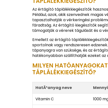
TÁPLÁLÉKKIEGÉSZÍTŐ?
Az értágító táplálékkiegészítők haszno
Például, azok, akik szenvednek magas v
tapasztalhatják a vérkeringési problém
fáradtság. Az értágító kiegészítők segít
támogatják a vérerek tágulását és a vér
Emellett az értágító táplálékkiegészítő
sportolnak vagy rendszeresen edzenek.
tápanyagra van szüksége, és az értágító
hatékonyabban szállíthatják ezeket az
MILYEN HATÓANYAGOKAT 
TÁPLÁLÉKKIEGÉSZÍTŐ?
HatÃ³anyag neve
Mennyi
Vitamin C
1000 m