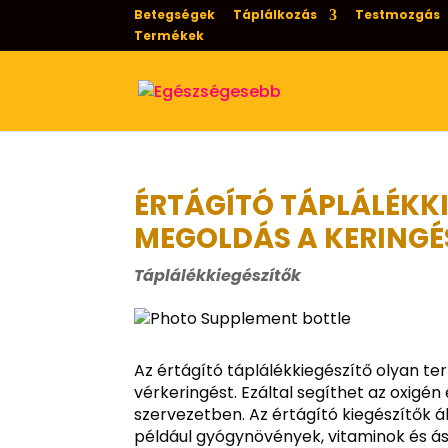
Betegségek
Táplálkozás
Testmozgás
Termékek
ÉRTÁGÍTÓ TÁPLÁLÉKK
MEGOLDÁS A KERINGÉ
Táplálékkiegészítők
Az értágító táplálékkiegészítő olyan ter
vérkeringést. Ezáltal segíthet az oxig
szervezetben. Az értágító kiegészítők 
például gyógynövények, vitaminok és á