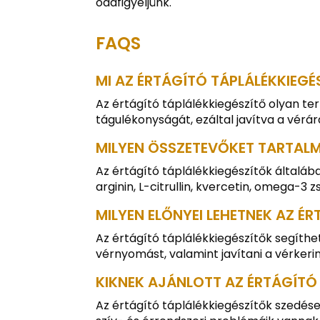
odafigyeljünk.
FAQS
MI AZ ÉRTÁGÍTÓ TÁPLÁLÉKKIEGÉ
Az értágító táplálékkiegészítő olyan te
tágulékonyságát, ezáltal javítva a vérá
MILYEN ÖSSZETEVŐKET TARTALM
Az értágító táplálékkiegészítők általá
arginin, L-citrullin, kvercetin, omega-3
MILYEN ELŐNYEI LEHETNEK AZ É
Az értágító táplálékkiegészítők segíth
vérnyomást, valamint javítani a vérkeri
KIKNEK AJÁNLOTT AZ ÉRTÁGÍTÓ
Az értágító táplálékkiegészítők szedés