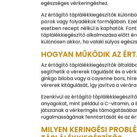
egészséges vérkeringéshez.
Az értágító táplálékkiegészítők különbö
porok vagy folyadékok formájában. Eze
esetben recept nélkül is kaphatók. Fo
táplálékkiegészítő alkalmazása előtt é
különösen akkor, ha valaki súlyos egés
HOGYAN MŰKÖDIK AZ ÉRT
Az értágító táplálékkiegészítők általá
segíthetik a vérerek tágulását és a vér
ginkgo biloba vagy a cayenne bors, híre
vérerek kitágulását, így javítva a vérár
Ezenkívül az értágító táplálékkiegészí
anyagokat, mint például a C-vitamin, a
játszanak a vérkeringés támogatásában.
rugalmasságának fenntartását és az érfa
MILYEN KERINGÉSI PROB