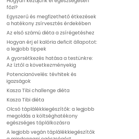
Hogyan kezdjünk el egészségesen
főzi?
Egyszerű és megfizethető étkezések
a hatékony zsírvesztés érdekében
Az első számú diéta a zsírégetéshez
Hogyan érj el kalória deficit állapotot:
a legjobb tippek
A gyorsétkezés hatása a testünkre:
Az íztől a következményekig
Potencianövelés: tévhitek és
igazságok
Kasza Tibi challenge diéta
Kasza Tibi diéta
Olcsó táplálékkiegészítők: a legjobb
megoldás a költséghatékony
egészséges táplálkozásra
A legjobb vegán táplálékkiegészítők
a mindennapi egészségért