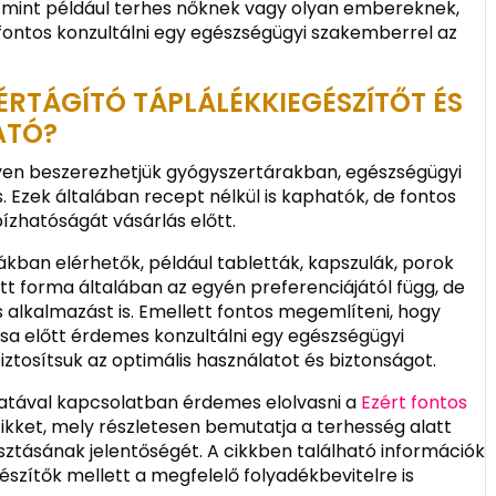
 mint például terhes nőknek vagy olyan embereknek,
 fontos konzultálni egy egészségügyi szakemberrel az
 ÉRTÁGÍTÓ TÁPLÁLÉKKIEGÉSZÍTŐT ÉS
ATÓ?
nyen beszerezhetjük gyógyszertárakban, egészségügyi
 Ezek általában recept nélkül is kaphatók, de fontos
ízhatóságát vásárlás előtt.
ákban elérhetők, például tabletták, kapszulák, porok
tt forma általában az egyén preferenciájától függ, de
 alkalmazást is. Emellett fontos megemlíteni, hogy
sa előtt érdemes konzultálni egy egészségügyi
tosítsuk az optimális használatot és biztonságot.
latával kapcsolatban érdemes elolvasni a
Ezért fontos
kket, mely részletesen bemutatja a terhesség alatt
asztásának jelentőségét. A cikkben található információk
szítők mellett a megfelelő folyadékbevitelre is