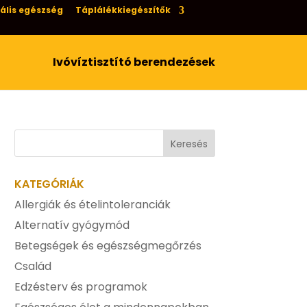
ális egészség
Táplálékkiegészítők
Ivóvíztisztító berendezések
KATEGÓRIÁK
Allergiák és ételintoleranciák
Alternatív gyógymód
Betegségek és egészségmegőrzés
Család
Edzésterv és programok