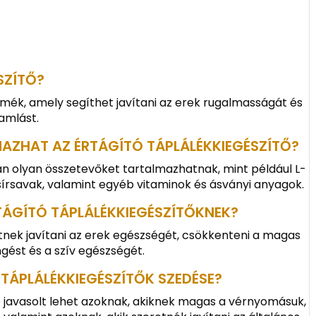
SZÍTŐ?
rmék, amely segíthet javítani az erek rugalmasságát és
ramlást.
AZHAT AZ ÉRTÁGÍTÓ TÁPLÁLÉKKIEGÉSZÍTŐ?
ban olyan összetevőket tartalmazhatnak, mint például L-
 zsírsavak, valamint egyéb vitaminok és ásványi anyagok.
RTÁGÍTÓ TÁPLÁLÉKKIEGÉSZÍTŐKNEK?
etnek javítani az erek egészségét, csökkenteni a magas
ngést és a szív egészségét.
 TÁPLÁLÉKKIEGÉSZÍTŐK SZEDÉSE?
e javasolt lehet azoknak, akiknek magas a vérnyomásuk,