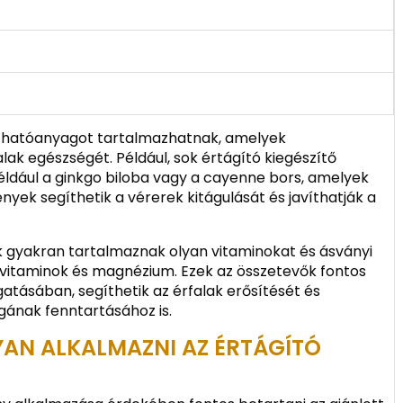
s hatóanyagot tartalmazhatnak, amelyek
lak egészségét. Például, sok értágító kiegészítő
ldául a ginkgo biloba vagy a cayenne bors, amelyek
nyek segíthetik a vérerek kitágulását és javíthatják a
ők gyakran tartalmaznak olyan vitaminokat és ásványi
-vitaminok és magnézium. Ezek az összetevők fontos
atásában, segíthetik az érfalak erősítését és
gának fenntartásához is.
AN ALKALMAZNI AZ ÉRTÁGÍTÓ