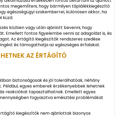
ny alkalmazása érdekében fontos betartani az ajánlott
ontos megemlíteni, hogy bármilyen táplálékkiegészítő
egy egészségügyi szakemberrel, különösen akkor, ha
l küzd.
ezés közben vagy után ajánlott bevenni, hogy
t. Emellett fontos figyelembe venni az adagolást is, és
adagot. Az értágító kiegészítők rendszeres szedése
ringést és támogathatja az egészséges érfalakat.
EHETNEK AZ ÉRTÁGÍTÓ
alában biztonságosak és jól tolerálhatóak, néhány
k. Például, egyes emberek érzékenyebbek lehetnek
iás reakciókat tapasztalhatnak. Emellett egyes
 mennyiségben fogyasztva emésztési problémákat
értágító kiegészítők nem ajánlottak bizonyos