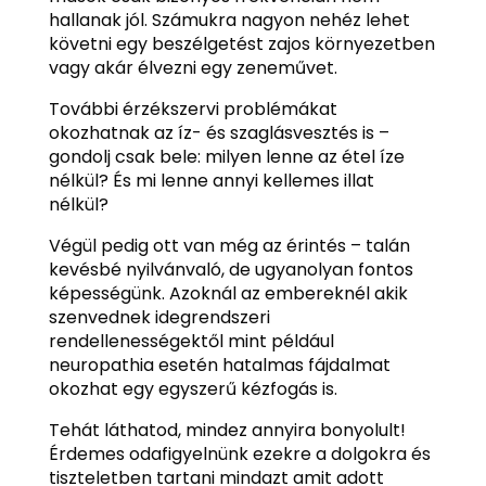
hallanak jól. Számukra nagyon nehéz lehet
követni egy beszélgetést zajos környezetben
vagy akár élvezni egy zeneművet.
További érzékszervi problémákat
okozhatnak az íz- és szaglásvesztés is –
gondolj csak bele: milyen lenne az étel íze
nélkül? És mi lenne annyi kellemes illat
nélkül?
Végül pedig ott van még az érintés – talán
kevésbé nyilvánvaló, de ugyanolyan fontos
képességünk. Azoknál az embereknél akik
szenvednek idegrendszeri
rendellenességektől mint például
neuropathia esetén hatalmas fájdalmat
okozhat egy egyszerű kézfogás is.
Tehát láthatod, mindez annyira bonyolult!
Érdemes odafigyelnünk ezekre a dolgokra és
tiszteletben tartani mindazt amit adott