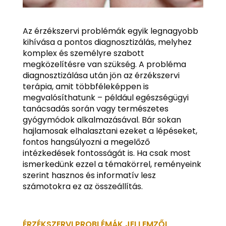
Az érzékszervi problémák egyik legnagyobb
kihívása a pontos diagnosztizálás, melyhez
komplex és személyre szabott
megközelítésre van szükség. A probléma
diagnosztizálása után jön az érzékszervi
terápia, amit többféleképpen is
megvalósíthatunk – például egészségügyi
tanácsadás során vagy természetes
gyógymódok alkalmazásával. Bár sokan
hajlamosak elhalasztani ezeket a lépéseket,
fontos hangsúlyozni a megelőző
intézkedések fontosságát is. Ha csak most
ismerkedünk ezzel a témakörrel, reményeink
szerint hasznos és informatív lesz
számotokra ez az összeállítás.
ÉRZÉKSZERVI PROBLÉMÁK JELLEMZŐI