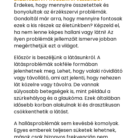
Érdekes, hogy mennyire összetettek és
bonyolultak az érzékszervi problémák.
Gondoltál már arra, hogy mennyire fontosak
ezek a kis részek az életünkben? Képzeld el,
ha nem lenne képes hallani vagy látni! Az
ilyen problémák jellemzőit ismerve jobban
megérthetjük ezt a világot.
Először is beszéljünk a látásunkról. A
látásproblémák sokféle formában
jelenhetnek meg. Lehet, hogy valaki rövidlátó
vagy távollátó, ami azt jelenti, hogy nehezen
lát közelre vagy távolra. De vannak
súlyosabb betegségek is, mint például a
szürkehályog és a glaukóma. Ezek általában
idősebb korban alakulnak ki és drasztikusan
csökkenthetik a látást.
A hallásproblémák sem kevésbé komolyak.
Egyes emberek teljesen süketek lehetnek,
mások csak bizonyos frekvencián nem