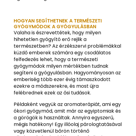
HOGYAN SEGÍTHETNEK A TERMÉSZETI
GYÓGYMÓDOK A GYÓGYULÁSBAN
Valaha is észrevettétek, hogy milyen
hihetetlen gyógyító erő rejlik a
természetben? Az érzékszervi problémákkal
küzdő emberek számára egy csodálatos
felfedezés lehet, hogy a természeti
gyógymódok milyen mértékben tudnak
segíteni a gyógyulásban. Hagyományosan az
emberiség több ezer évig támaszkodott
ezekre a módszerekre, és most újra
felébrednek ezek az ősi tudások.
Példaként vegyük az aromaterápiát, ami egy
ókori gyógymód, amit már az egyiptomiak és
a görögök is használtak. Annyira egyszerű,
mégis hatékony! Egy illóolaj párologtatásával
vagy közvetlenül bőrön történő