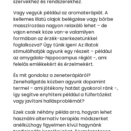
szervekhez és rendszerekhez.
Vagy vegyük például az aromaterápiát. A
kellemes illatú olajok belégzése vagy bőrbe
masszírozása nagyon relaxáló lehet – de
vajon ennek köze van-e valamilyen
formában az érzék-szerkezetünkkel
foglalkozva? Úgy tűnik igen! Az illatok
stimulálhatják agyunk egy részeit – például
az amygdala-hippocampus régiót -, ami
felelős emlékekért és érzelmekért.
És mit gondolsz a zeneterápiáról?
Zenehallgatás közben agyunk dopamint
termel – ami jótékony hatást gyakorol ránk -,
így segítve enyhíteni például a fülfertőzést
vagy javítani hallásproblémát?
Ezek csak néhány példa arra, hogyan lehet
használni alternatív terapiás módszerket
anélkül,hogy figyelmen kívül hagynánk