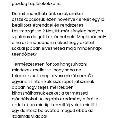
gazdag táplálékokkal is.
De mit mondhatnánk arról, amikor
összekapcsoljuk ezen növények erejét egy jól
beállított étrenddel és rendszeres
testmozgással? Nos, itt már tényleg nagyon
izgalmas dolgok történhetnek! Meglepődnél-
e ha azt mondanám neked,hogy ezáltal
sokkal jobban élvezheted majd mindennapi
teendőidet?
Természetesen fontos hangsúlyozni –
mindezek mellett -, hogy soha ne
feledkezzünk meg orvosainkról sem. Ők
ugyanis szintén kulcsszerepet játszanak
abban,hogy teljes mértékben
kihasználhassuk ezeket a természeti
ajándékokat. A legjobb eredmény elérése
érdekében mindig konzultálj velük mielőtt
úgy döntesz beleveted magad ebbe az
izgalmas világba!