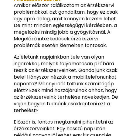
Amikor először találkoztam az érzékszervi
problémákkal, azt gondoltam, hogy ez csak
egy apró dolog, amit könnyen kezelni lehet.
De mint minden egészségügyi kérdésben, a
megelőzés mindig jobb a gyógyításnál. A
Megelőző intézkedések érzékszervi
problémák esetén kiemelten fontosak.
Az életünk napjainkban tele van olyan
ingerekkel, melyek folyamatosan próbára
teszik az érzékszerveinket. Gondoljunk csak
bele! Hányszor nézzük a mobiltelefonunkat
naponta? Mennyi időt töltünk számítógép
előtt? Ezek mind hozzájárulnak ahhoz, hogy
az érzékszerveink terhelése növekedjen. De
vajon hogyan tudnánk csökkenteni ezt a
terhelést?
Először is, fontos megtanulni pihentetni az
érzékszerveinket. Egy hosszú nap után
például nagyon jól eshet egy kis csend és