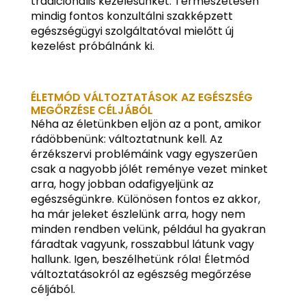
tradicionális kezelésünket. Természetesen
mindig fontos konzultálni szakképzett
egészségügyi szolgáltatóval mielőtt új
kezelést próbálnánk ki.
ÉLETMÓD VÁLTOZTATÁSOK AZ EGÉSZSÉG
MEGŐRZÉSE CÉLJÁBÓL
Néha az életünkben eljön az a pont, amikor
rádöbbenünk: változtatnunk kell. Az
érzékszervi problémáink vagy egyszerűen
csak a nagyobb jólét reménye vezet minket
arra, hogy jobban odafigyeljünk az
egészségünkre. Különösen fontos ez akkor,
ha már jeleket észlelünk arra, hogy nem
minden rendben velünk, például ha gyakran
fáradtak vagyunk, rosszabbul látunk vagy
hallunk. Igen, beszélhetünk róla! Életmód
változtatásokról az egészség megőrzése
céljából.