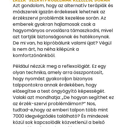
Azt gondolom, hogy az alternatív terápiák és
módszerek igazán érdekesek lehetnek az
érzékszervi problémák kezelése során. Az
emberek gyakran hajlamosak csak a
hagyományos orvoslásra támaszkodni, mivel
azt tartják biztonságosnak és hatékonynak.
De mi van, ha kipróbálunk valami újat? Végül
is nem árt, ha néha kilépünk a
komfortzónánkból.
Például nézzük meg a reflexológiát. Ez egy
olyan technika, amely arra összpontosít,
hogy nyomást gyakoroljon bizonyos
talppontokra annak érdekében, hogy
elősegítse a test öngyógyító képességét.
Valaki azt mondhatja: „De hogyan segíthet ez
az érzék-szervi problémáimon?” Nos,
tudtad-e,hogy az emberi talpon több mint
7000 idegvégződés található? És mindezek
közül sok kapcsolódik közvetlenül a belső