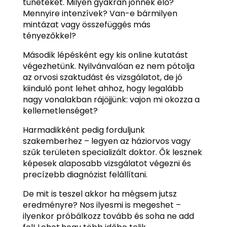
tüneteket. Milyen gyakran jönnek elő?
Mennyire intenzívek? Van-e bármilyen
mintázat vagy összefüggés más
tényezőkkel?
Második lépésként egy kis online kutatást
végezhetünk. Nyilvánvalóan ez nem pótolja
az orvosi szaktudást és vizsgálatot, de jó
kiinduló pont lehet ahhoz, hogy legalább
nagy vonalakban rájöjjünk: vajon mi okozza a
kellemetlenséget?
Harmadikként pedig forduljunk
szakemberhez – legyen az háziorvos vagy
szűk területen specializált doktor. Ők lesznek
képesek alaposabb vizsgálatot végezni és
precízebb diagnózist felállítani.
De mit is teszel akkor ha mégsem jutsz
eredményre? Nos ilyesmi is megeshet –
ilyenkor próbálkozz tovább és soha ne add