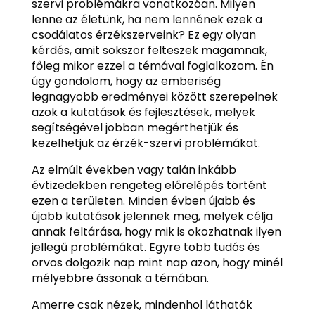
szervi problémákra vonatkozóan. Milyen
lenne az életünk, ha nem lennének ezek a
csodálatos érzékszerveink? Ez egy olyan
kérdés, amit sokszor felteszek magamnak,
főleg mikor ezzel a témával foglalkozom. Én
úgy gondolom, hogy az emberiség
legnagyobb eredményei között szerepelnek
azok a kutatások és fejlesztések, melyek
segítségével jobban megérthetjük és
kezelhetjük az érzék-szervi problémákat.
Az elmúlt években vagy talán inkább
évtizedekben rengeteg előrelépés történt
ezen a területen. Minden évben újabb és
újabb kutatások jelennek meg, melyek célja
annak feltárása, hogy mik is okozhatnak ilyen
jellegű problémákat. Egyre több tudós és
orvos dolgozik nap mint nap azon, hogy minél
mélyebbre ássonak a témában.
Amerre csak nézek, mindenhol láthatók