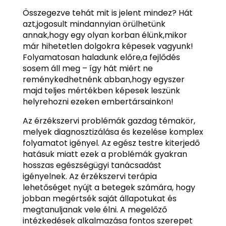
Összegezve tehát mit is jelent mindez? Hát
azt,jogosult mindannyian örülhetünk
annak,hogy egy olyan korban élünk,mikor
már hihetetlen dolgokra képesek vagyunk!
Folyamatosan haladunk előre,a fejlődés
sosem áll meg – így hát miért ne
reménykedhetnénk abban,hogy egyszer
majd teljes mértékben képesek leszünk
helyrehozni ezeken embertársainkon!
Az érzékszervi problémák gazdag témakör,
melyek diagnosztizálása és kezelése komplex
folyamatot igényel. Az egész testre kiterjedő
hatásuk miatt ezek a problémák gyakran
hosszas egészségügyi tanácsadást
igényelnek. Az érzékszervi terápia
lehetőséget nyújt a betegek számára, hogy
jobban megértsék saját állapotukat és
megtanuljanak vele élni. A megelőző
intézkedések alkalmazása fontos szerepet