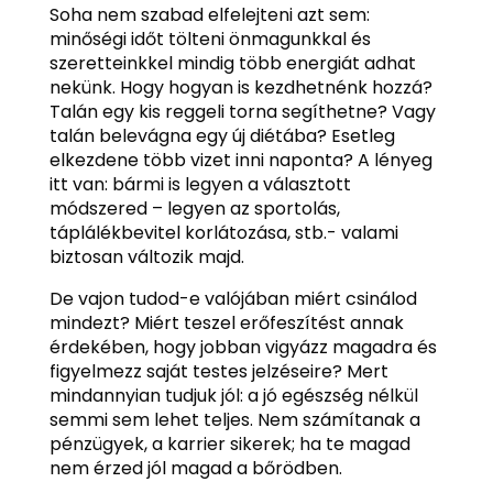
Soha nem szabad elfelejteni azt sem:
minőségi időt tölteni önmagunkkal és
szeretteinkkel mindig több energiát adhat
nekünk. Hogy hogyan is kezdhetnénk hozzá?
Talán egy kis reggeli torna segíthetne? Vagy
talán belevágna egy új diétába? Esetleg
elkezdene több vizet inni naponta? A lényeg
itt van: bármi is legyen a választott
módszered – legyen az sportolás,
táplálékbevitel korlátozása, stb.- valami
biztosan változik majd.
De vajon tudod-e valójában miért csinálod
mindezt? Miért teszel erőfeszítést annak
érdekében, hogy jobban vigyázz magadra és
figyelmezz saját testes jelzéseire? Mert
mindannyian tudjuk jól: a jó egészség nélkül
semmi sem lehet teljes. Nem számítanak a
pénzügyek, a karrier sikerek; ha te magad
nem érzed jól magad a bőrödben.