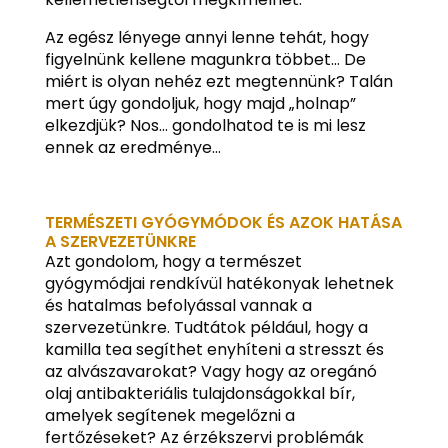
Az egész lényege annyi lenne tehát, hogy
figyelnünk kellene magunkra többet… De
miért is olyan nehéz ezt megtennünk? Talán
mert úgy gondoljuk, hogy majd „holnap”
elkezdjük? Nos… gondolhatod te is mi lesz
ennek az eredménye…
TERMÉSZETI GYÓGYMÓDOK ÉS AZOK HATÁSA
A SZERVEZETÜNKRE
Azt gondolom, hogy a természet
gyógymódjai rendkívül hatékonyak lehetnek
és hatalmas befolyással vannak a
szervezetünkre. Tudtátok például, hogy a
kamilla tea segíthet enyhíteni a stresszt és
az alvászavarokat? Vagy hogy az oregánó
olaj antibakteriális tulajdonságokkal bír,
amelyek segítenek megelőzni a
fertőzéseket? Az érzékszervi problémák