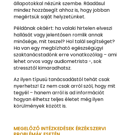
állapotokkal nézünk szembe. Ráadásul
mindez hozzásegít ahhoz is, hogy jobban
megértsük saját helyzetünket.
Példának okáért: ha valaki hirtelen elveszi
hallását vagy jelentősen romlik annak
minősége, mit teszel? Hol talál segítséget?
Ha van egy megbízható egészségügyi
szaktanácstadónk erre vonatkozólag – ami
lehet orvos vagy audiometrista -, sok
stressztől kimaradhatsz.
Az ilyen típusú tanácsadástól tehát csak
nyerhetsz! Ez nem csak arról szól, hogy mit
tegyél – hanem arról is ad információt
hogyan élhetsz teljes életet még ilyen
körülmények között is.
MEGELŐZŐ INTÉZKEDÉSEK ÉRZÉKSZERVI
PROBLÉMÁK ESETÉN