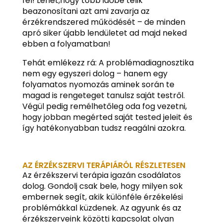
fel! Lehet,hogy több időbe telik
beazonosítani azt ami zavarja az
érzékrendszered működését – de minden
apró siker újabb lendületet ad majd neked
ebben a folyamatban!
Tehát emlékezz rá: A problémadiagnosztika
nem egy egyszeri dolog – hanem egy
folyamatos nyomozás aminek során te
magad is rengeteget tanulsz saját testről.
Végül pedig remélhetőleg oda fog vezetni,
hogy jobban megérted saját tested jeleit és
így hatékonyabban tudsz reagálni azokra.
AZ ÉRZÉKSZERVI TERÁPIÁRÓL RÉSZLETESEN
Az érzékszervi terápia igazán csodálatos
dolog. Gondolj csak bele, hogy milyen sok
embernek segít, akik különféle érzékelési
problémákkal küzdenek. Az agyunk és az
érzékszerveink közötti kapcsolat olyan