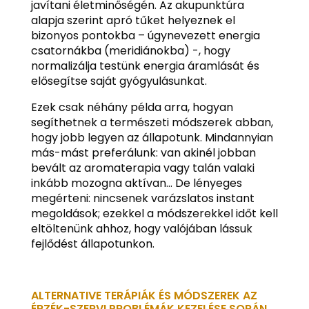
javítani életminőségén. Az akupunktúra
alapja szerint apró tűket helyeznek el
bizonyos pontokba – úgynevezett energia
csatornákba (meridiánokba) -, hogy
normalizálja testünk energia áramlását és
elősegítse saját gyógyulásunkat.
Ezek csak néhány példa arra, hogyan
segíthetnek a természeti módszerek abban,
hogy jobb legyen az állapotunk. Mindannyian
más-mást preferálunk: van akinél jobban
bevált az aromaterapia vagy talán valaki
inkább mozogna aktívan… De lényeges
megérteni: nincsenek varázslatos instant
megoldások; ezekkel a módszerekkel időt kell
eltöltenünk ahhoz, hogy valójában lássuk
fejlődést állapotunkon.
ALTERNATIVE TERÁPIÁK ÉS MÓDSZEREK AZ
ÉRZÉK-SZERVI PROBLÉMÁK KEZELÉSE SORÁN