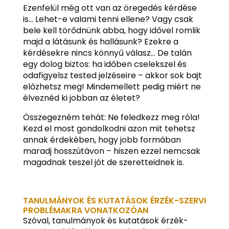
Ezenfelül még ott van az öregedés kérdése
is… Lehet-e valami tenni ellene? Vagy csak
bele kell törődnünk abba, hogy idővel romlik
majd a látásunk és hallásunk? Ezekre a
kérdésekre nincs könnyű válasz… De talán
egy dolog biztos: ha időben cselekszel és
odafigyelsz tested jelzéseire – akkor sok bajt
előzhetsz meg! Mindemellett pedig miért ne
élveznéd ki jobban az életet?
Összegezném tehát: Ne feledkezz meg róla!
Kezd el most gondolkodni azon mit tehetsz
annak érdekében, hogy jobb formában
maradj hosszútávon – hiszen ezzel nemcsak
magadnak teszel jót de szeretteidnek is.
TANULMÁNYOK ÉS KUTATÁSOK ÉRZÉK-SZERVI
PROBLÉMAKRA VONATKOZÓAN
Szóval, tanulmányok és kutatások érzék-