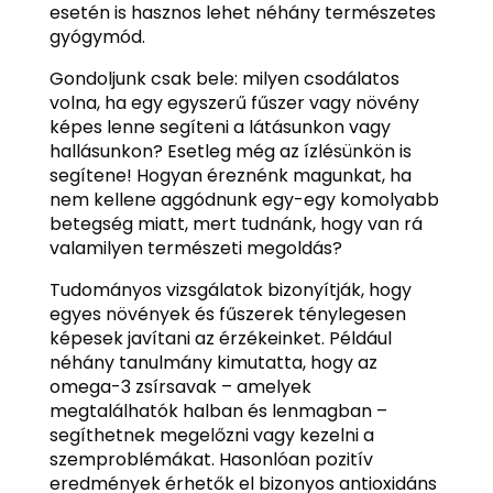
esetén is hasznos lehet néhány természetes
gyógymód.
Gondoljunk csak bele: milyen csodálatos
volna, ha egy egyszerű fűszer vagy növény
képes lenne segíteni a látásunkon vagy
hallásunkon? Esetleg még az ízlésünkön is
segítene! Hogyan éreznénk magunkat, ha
nem kellene aggódnunk egy-egy komolyabb
betegség miatt, mert tudnánk, hogy van rá
valamilyen természeti megoldás?
Tudományos vizsgálatok bizonyítják, hogy
egyes növények és fűszerek ténylegesen
képesek javítani az érzékeinket. Például
néhány tanulmány kimutatta, hogy az
omega-3 zsírsavak – amelyek
megtalálhatók halban és lenmagban –
segíthetnek megelőzni vagy kezelni a
szemproblémákat. Hasonlóan pozitív
eredmények érhetők el bizonyos antioxidáns