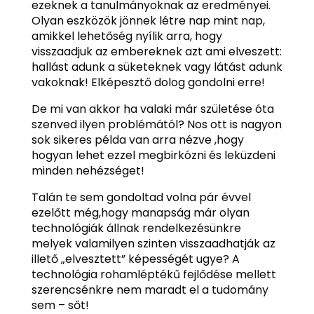
ezeknek a tanulmányoknak az eredményei.
Olyan eszközök jönnek létre nap mint nap,
amikkel lehetőség nyílik arra, hogy
visszaadjuk az embereknek azt ami elveszett:
hallást adunk a süketeknek vagy látást adunk
vakoknak! Elképesztő dolog gondolni erre!
De mi van akkor ha valaki már születése óta
szenved ilyen problémától? Nos ott is nagyon
sok sikeres példa van arra nézve ,hogy
hogyan lehet ezzel megbirkózni és leküzdeni
minden nehézséget!
Talán te sem gondoltad volna pár évvel
ezelőtt még,hogy manapság már olyan
technológiák állnak rendelkezésünkre
melyek valamilyen szinten visszaadhatják az
illető „elvesztett” képességét ugye? A
technológia rohamléptékű fejlődése mellett
szerencsénkre nem maradt el a tudomány
sem – sőt!