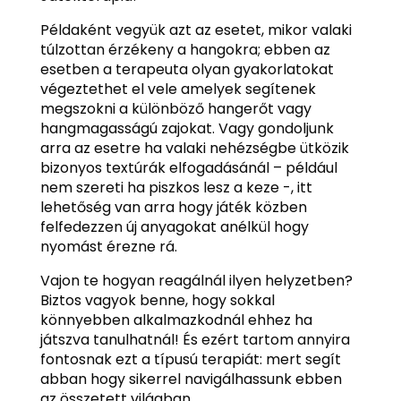
Példaként vegyük azt az esetet, mikor valaki
túlzottan érzékeny a hangokra; ebben az
esetben a terapeuta olyan gyakorlatokat
végeztethet el vele amelyek segítenek
megszokni a különböző hangerőt vagy
hangmagasságú zajokat. Vagy gondoljunk
arra az esetre ha valaki nehézségbe ütközik
bizonyos textúrák elfogadásánál – például
nem szereti ha piszkos lesz a keze -, itt
lehetőség van arra hogy játék közben
felfedezzen új anyagokat anélkül hogy
nyomást érezne rá.
Vajon te hogyan reagálnál ilyen helyzetben?
Biztos vagyok benne, hogy sokkal
könnyebben alkalmazkodnál ehhez ha
játszva tanulhatnál! És ezért tartom annyira
fontosnak ezt a típusú terapiát: mert segít
abban hogy sikerrel navigálhassunk ebben
az összetett világban.