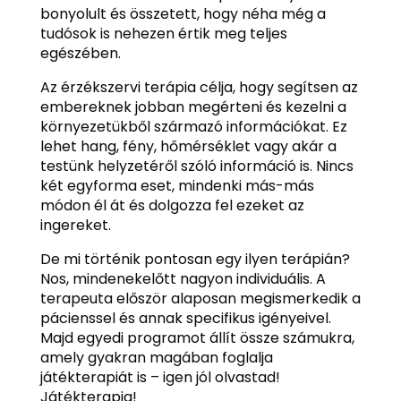
bonyolult és összetett, hogy néha még a
tudósok is nehezen értik meg teljes
egészében.
Az érzékszervi terápia célja, hogy segítsen az
embereknek jobban megérteni és kezelni a
környezetükből származó információkat. Ez
lehet hang, fény, hőmérséklet vagy akár a
testünk helyzetéről szóló információ is. Nincs
két egyforma eset, mindenki más-más
módon él át és dolgozza fel ezeket az
ingereket.
De mi történik pontosan egy ilyen terápián?
Nos, mindenekelőtt nagyon individuális. A
terapeuta először alaposan megismerkedik a
pácienssel és annak specifikus igényeivel.
Majd egyedi programot állít össze számukra,
amely gyakran magában foglalja
játékterapiát is – igen jól olvastad!
Játékterapia!