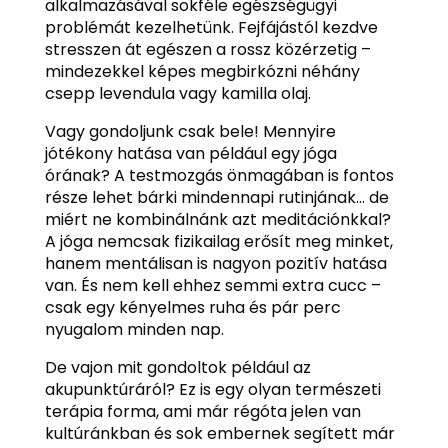
alkalmazásával sokféle egészségügyi
problémát kezelhetünk. Fejfájástól kezdve
stresszen át egészen a rossz közérzetig –
mindezekkel képes megbirkózni néhány
csepp levendula vagy kamilla olaj.
Vagy gondoljunk csak bele! Mennyire
jótékony hatása van például egy jóga
órának? A testmozgás önmagában is fontos
része lehet bárki mindennapi rutinjának… de
miért ne kombinálnánk azt meditációnkkal?
A jóga nemcsak fizikailag erősít meg minket,
hanem mentálisan is nagyon pozitív hatása
van. És nem kell ehhez semmi extra cucc –
csak egy kényelmes ruha és pár perc
nyugalom minden nap.
De vajon mit gondoltok például az
akupunktúráról? Ez is egy olyan természeti
terápia forma, ami már régóta jelen van
kultúránkban és sok embernek segített már