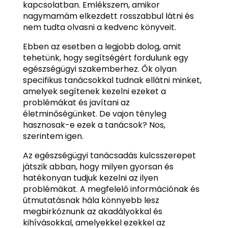
kapcsolatban. Emlékszem, amikor
nagymamám elkezdett rosszabbul látni és
nem tudta olvasni a kedvenc könyveit.
Ebben az esetben a legjobb dolog, amit
tehetünk, hogy segítségért fordulunk egy
egészségügyi szakemberhez. Ők olyan
specifikus tanácsokkal tudnak ellátni minket,
amelyek segítenek kezelni ezeket a
problémákat és javítani az
életminőségünket. De vajon tényleg
hasznosak-e ezek a tanácsok? Nos,
szerintem igen.
Az egészségügyi tanácsadás kulcsszerepet
játszik abban, hogy milyen gyorsan és
hatékonyan tudjuk kezelni az ilyen
problémákat. A megfelelő információnak és
útmutatásnak hála könnyebb lesz
megbirkóznunk az akadályokkal és
kihívásokkal, amelyekkel ezekkel az