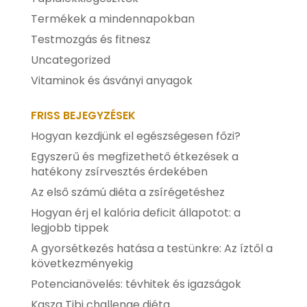
Termékek a mindennapokban
Testmozgás és fitnesz
Uncategorized
Vitaminok és ásványi anyagok
FRISS BEJEGYZÉSEK
Hogyan kezdjünk el egészségesen főzi?
Egyszerű és megfizethető étkezések a
hatékony zsírvesztés érdekében
Az első számú diéta a zsírégetéshez
Hogyan érj el kalória deficit állapotot: a
legjobb tippek
A gyorsétkezés hatása a testünkre: Az íztől a
következményekig
Potencianövelés: tévhitek és igazságok
Kasza Tibi challenge diéta