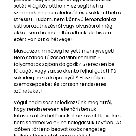
sötét világítás otthon – ez segítheti a
szemeink regenerálódását és csökkentheti a
stresszt. Tudom, nem könnyű lemondani az
esti sorozatnézésről vagy olvasásról még
akkor sem ha már elfáradtunk; de hiszen
ezért van ott a hétvége!
Másodszor: minőség helyett mennyiséget!
Nem szabad túlzásba vinni semmit –
folyamatos zajban dolgozik? Szerezzen be
füldugót vagy zajcsökkentő fejhallgatót! Túl
sok ideig nézi a képernyőt? Használjon
szemcseppeket és tartson rendszeres
szüneteket!
Végül pedig sose feledkezzünk meg arról,
hogy rendszeresen ellenőriztessük
látásunkat és hallásunkat orvossal. Ha valami
nem stimmel vele- ne halogassuk tovább! Az
időben történő beavatkozás rengeteg
kellemetlenségtől megkímélhet.