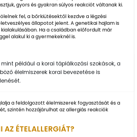
ztjuk, gyors és gyakran súlyos reakciót váltanak ki.
ölelnek fel, a bőrkiütésektől kezdve a légzési
életveszélyes állapotot jelent. A genetikai hajlam is
ák kialakulásában. Ha a családban előfordult már
gel alakul ki a gyermekeknél is.
 mint például a korai táplálkozási szokások, a
nböző élelmiszerek korai bevezetése is
lenését.
ja a feldolgozott élelmiszerek fogyasztását és a
t, szintén hozzájárulhat az allergiás reakciók
 AZ ÉTELALLERGIÁT?