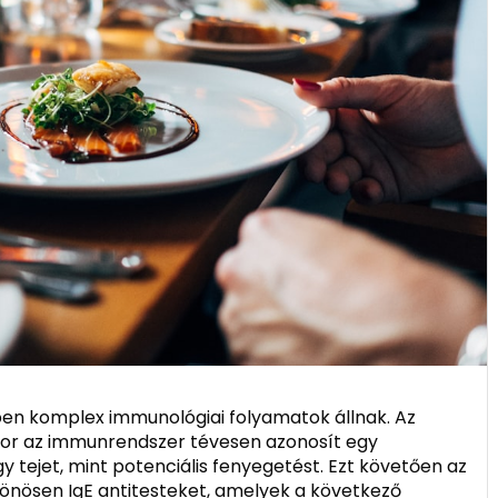
ében komplex immunológiai folyamatok állnak. Az
mikor az immunrendszer tévesen azonosít egy
y tejet, mint potenciális fenyegetést. Ezt követően az
önösen IgE antitesteket, amelyek a következő