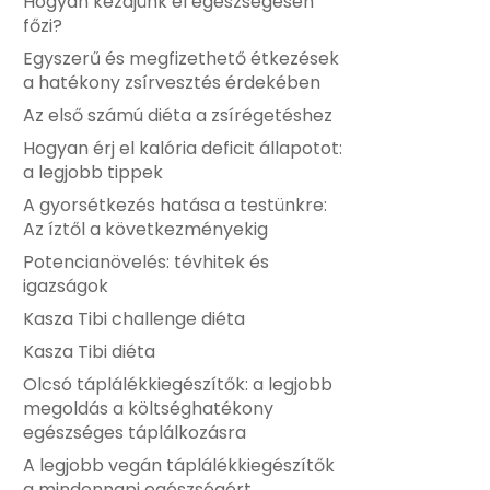
Hogyan kezdjünk el egészségesen
főzi?
Egyszerű és megfizethető étkezések
a hatékony zsírvesztés érdekében
Az első számú diéta a zsírégetéshez
Hogyan érj el kalória deficit állapotot:
a legjobb tippek
A gyorsétkezés hatása a testünkre:
Az íztől a következményekig
Potencianövelés: tévhitek és
igazságok
Kasza Tibi challenge diéta
Kasza Tibi diéta
Olcsó táplálékkiegészítők: a legjobb
megoldás a költséghatékony
egészséges táplálkozásra
A legjobb vegán táplálékkiegészítők
a mindennapi egészségért