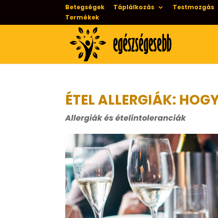
Betegségek
Táplálkozás
Testmozgás
Termékek
ÉTEL ALLERGIÁK: HOG
Allergiák és ételintoleranciák