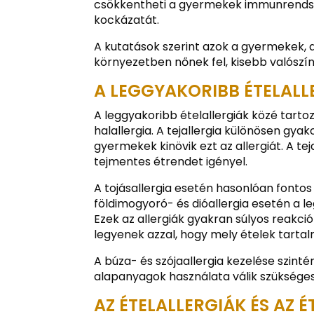
csökkentheti a gyermekek immunrendszer
kockázatát.
A kutatások szerint azok a gyermekek, 
környezetben nőnek fel, kisebb valószín
A LEGGYAKORIBB ÉTELALLE
A leggyakoribb ételallergiák közé tartozi
halallergia. A tejallergia különösen gy
gyermekek kinövik ezt az allergiát. A t
tejmentes étrendet igényel.
A tojásallergia esetén hasonlóan fontos 
földimogyoró- és dióallergia esetén a le
Ezek az allergiák gyakran súlyos reakció
legyenek azzal, hogy mely ételek tartal
A búza- és szójaallergia kezelése szinté
alapanyagok használata válik szükséges
AZ ÉTELALLERGIÁK ÉS AZ 