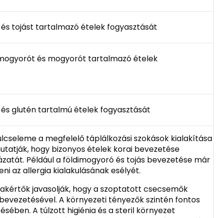
s és tojást tartalmazó ételek fogyasztását
dimogyorót és mogyorót tartalmazó ételek
a és glutén tartalmú ételek fogyasztását
ulcseleme a megfelelő táplálkozási szokások kialakítása
tatják, hogy bizonyos ételek korai bevezetése
ázatát. Például a földimogyoró és tojás bevezetése már
 az allergia kialakulásának esélyét.
szakértők javasolják, hogy a szoptatott csecsemők
 bevezetésével. A környezeti tényezők szintén fontos
sében. A túlzott higiénia és a steril környezet