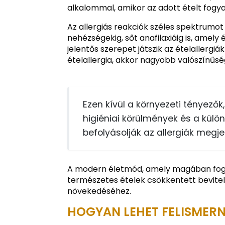
alkalommal, amikor az adott ételt fogyas
Az allergiás reakciók széles spektrumot 
nehézségekig, sőt anafilaxiáig is, amely 
jelentős szerepet játszik az ételallergi
ételallergia, akkor nagyobb valószínűség
Ezen kívül a környezeti tényezők,
higiéniai körülmények és a külö
befolyásolják az allergiák megje
A modern életmód, amely magában foglal
természetes ételek csökkentett bevitelé
növekedéséhez.
HOGYAN LEHET FELISMERNI