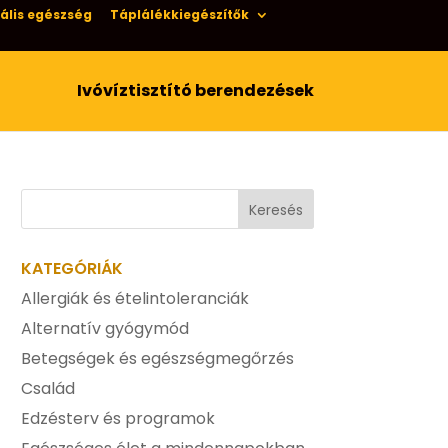
ális egészség
Táplálékkiegészítők
Ivóvíztisztító berendezések
KATEGÓRIÁK
Allergiák és ételintoleranciák
Alternatív gyógymód
Betegségek és egészségmegőrzés
Család
Edzésterv és programok