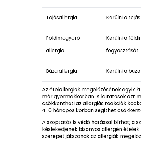
Tojásallergia
Kerülni a tojá
Földimogyoró
Kerülni a föl
allergia
fogyasztását
Búza allergia
Kerülni a búz
Az ételallergiák megelőzésének egyik k
már gyermekkorban. A kutatások azt mu
csökkentheti az allergiás reakciók kock
4-6 hónapos korban segíthet csökkenteni
A szoptatás is védő hatással bírhat; a 
késlekedjenek bizonyos allergén ételek
szerepet játszanak az allergiák megelőzé