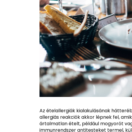
Az ételallergiák kialakulásának hátter
allergiás reakciók akkor lépnek fel, a
ártalmatlan ételt, például mogyorót vag
immunrendszer antitesteket termel, kül