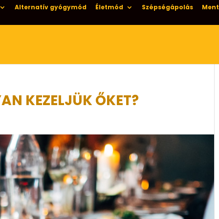
Alternatív gyógymód
Életmód
Szépségápolás
Ment
YAN KEZELJÜK ŐKET?