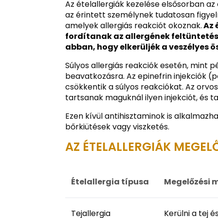
Az ételallergiák kezelése elsősorban az 
az érintett személynek tudatosan figyeln
amelyek allergiás reakciót okoznak.
Az 
fordítanak az allergének feltünteté
abban, hogy elkerüljék a veszélyes ö
Súlyos allergiás reakciók esetén, mint pé
beavatkozásra. Az epinefrin injekciók (
csökkentik a súlyos reakciókat. Az orvo
tartsanak maguknál ilyen injekciót, és 
Ezen kívül antihisztaminok is alkalmazh
bőrkiütések vagy viszketés.
AZ ÉTELALLERGIÁK MEGEL
Ételallergia típusa
Megelőzési 
Tejallergia
Kerülni a tej 