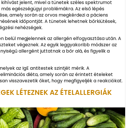
 kihívást jelent, mivel a tünetek széles spektrumot
ak más egészségügyi problémákra. Az első lépés
tése, amely során az orvos megkérdezi a páciens
nésének időpontját. A tünetek lehetnek bőrkiütések,
 légzési nehézségek.
n belül megjelennek az allergén elfogyasztása után. A
szteket végeznek. Az egyik leggyakoribb módszer az
iségű allergént juttatnak a bőr alá, és figyelik a
melyek az IgE antitestek szintjét mérik. A
minációs diéta, amely során az érintett ételeket
san visszavezetik őket, hogy megfigyeljék a reakciókat.
ÉGEK LÉTEZNEK AZ ÉTELALLERGIÁK