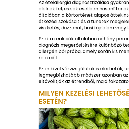
Az ételallergia diagnosztizálása gyakran
ölelnek fel, és sok esetben hasonlítan
általában a kórtörténet alapos áttekin
étkezési szokásait és a tünetek megjele
viszketés, duzzanat, hasi fájdalom vagy
Ezek a reakciók általában néhány perce
diagnózis megerősítésére különböző te
allergén bőrpróba, amely során kis menny
reakciót.
Ezen kívül vérvizsgálatok is elérhetők, a
legmegbízhatóbb módszer azonban az eli
eltávolítják az étrendből, majd fokozato
MILYEN KEZELÉSI LEHETŐS
ESETÉN?