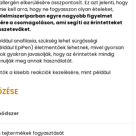
allergén elkerülésére összpontosít. Ez azt jelenti, hogy
ie kell arra, hogy ne fogyasszon olyan ételeket,
élelmiszeriparban egyre nagyobb figyelmet
sére a csomagoláson, ami segíti az érintetteket
sszetevőket.
ldául anafilaxia, szükség lehet sürgősségi
például EpiPen) életmentőek lehetnek, mivel gyorsan
sok gyakran javasolják, hogy az érintettek mindig
tanulják meg annak használatát.
atók a kisebb reakciók kezelésére, mint például
ŐZÉSE
módszer
és tejtermékek fogyasztását