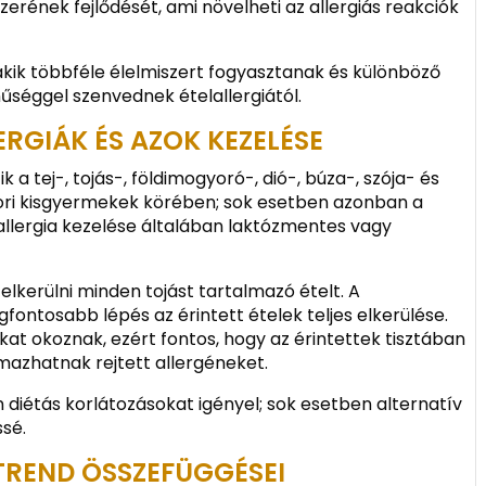
ének fejlődését, ami növelheti az allergiás reakciók
akik többféle élelmiszert fogyasztanak és különböző
űséggel szenvednek ételallergiától.
RGIÁK ÉS AZOK KEZELÉSE
k a tej-, tojás-, földimogyoró-, dió-, búza-, szója- és
akori kisgyermekek körében; sok esetben azonban a
ejallergia kezelése általában laktózmentes vagy
elkerülni minden tojást tartalmazó ételt. A
gfontosabb lépés az érintett ételek teljes elkerülése.
kat okoznak, ezért fontos, hogy az érintettek tisztában
mazhatnak rejtett allergéneket.
n diétás korlátozásokat igényel; sok esetben alternatív
sé.
ÉTREND ÖSSZEFÜGGÉSEI