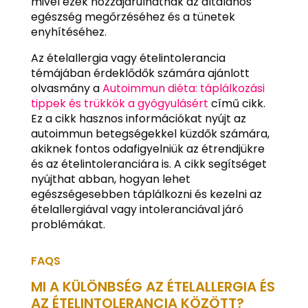
mivel ezek hozzájárulhatnak az általános
egészség megőrzéséhez és a tünetek
enyhítéséhez.
Az ételallergia vagy ételintolerancia
témájában érdeklődők számára ajánlott
olvasmány a
Autoimmun diéta: táplálkozási
tippek és trükkök a gyógyulásért
című cikk.
Ez a cikk hasznos információkat nyújt az
autoimmun betegségekkel küzdők számára,
akiknek fontos odafigyelniük az étrendjükre
és az ételintoleranciára is. A cikk segítséget
nyújthat abban, hogyan lehet
egészségesebben táplálkozni és kezelni az
ételallergiával vagy intoleranciával járó
problémákat.
FAQS
MI A KÜLÖNBSÉG AZ ÉTELALLERGIA ÉS
AZ ÉTELINTOLERANCIA KÖZÖTT?