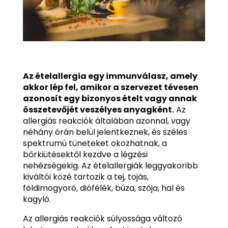
Az ételallergia egy immunválasz, amely
akkor lép fel, amikor a szervezet tévesen
azonosít egy bizonyos ételt vagy annak
összetevőjét veszélyes anyagként.
Az
allergiás reakciók általában azonnal, vagy
néhány órán belül jelentkeznek, és széles
spektrumú tüneteket okozhatnak, a
bőrkiütésektől kezdve a légzési
nehézségekig. Az ételallergiák leggyakoribb
kiváltói közé tartozik a tej, tojás,
földimogyoró, diófélék, búza, szója, hal és
kagyló.
Az allergiás reakciók súlyossága változó