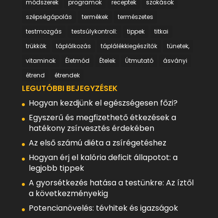
módszerek
programok
receptek
szokások
szépségápolás
termékek
természetes
testmozgás
testsúlykontroll:
tippek
titkai
trükkök
táplálkozás
táplálékkiegészítők
tünetek,
vitaminok
Életmód
Ételek
Útmutató
ásványi
étrend
étrendek
LEGUTÓBBI BEJEGYZÉSEK
Hogyan kezdjünk el egészségesen főzi?
Egyszerű és megfizethető étkezések a
hatékony zsírvesztés érdekében
Az első számú diéta a zsírégetéshez
Hogyan érj el kalória deficit állapotot: a
legjobb tippek
A gyorsétkezés hatása a testünkre: Az íztől
a következményekig
Potencianövelés: tévhitek és igazságok