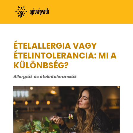
ÉTELALLERGIA VAGY
ÉTELINTOLERANCIA: MI A
KÜLÖNBSÉG?
Allergiák és ételintoleranciák