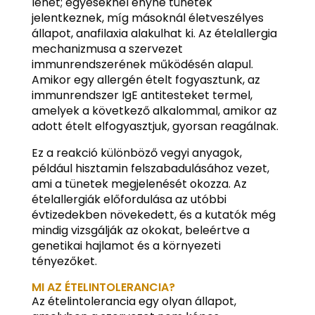
lehet; egyeseknél enyhe tünetek
jelentkeznek, míg másoknál életveszélyes
állapot, anafilaxia alakulhat ki. Az ételallergia
mechanizmusa a szervezet
immunrendszerének működésén alapul.
Amikor egy allergén ételt fogyasztunk, az
immunrendszer IgE antitesteket termel,
amelyek a következő alkalommal, amikor az
adott ételt elfogyasztjuk, gyorsan reagálnak.
Ez a reakció különböző vegyi anyagok,
például hisztamin felszabadulásához vezet,
ami a tünetek megjelenését okozza. Az
ételallergiák előfordulása az utóbbi
évtizedekben növekedett, és a kutatók még
mindig vizsgálják az okokat, beleértve a
genetikai hajlamot és a környezeti
tényezőket.
MI AZ ÉTELINTOLERANCIA?
Az ételintolerancia egy olyan állapot,