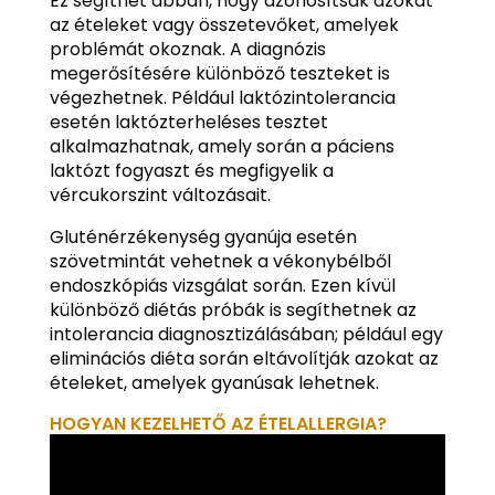
Ez segíthet abban, hogy azonosítsák azokat
az ételeket vagy összetevőket, amelyek
problémát okoznak. A diagnózis
megerősítésére különböző teszteket is
végezhetnek. Például laktózintolerancia
esetén laktózterheléses tesztet
alkalmazhatnak, amely során a páciens
laktózt fogyaszt és megfigyelik a
vércukorszint változásait.
Gluténérzékenység gyanúja esetén
szövetmintát vehetnek a vékonybélből
endoszkópiás vizsgálat során. Ezen kívül
különböző diétás próbák is segíthetnek az
intolerancia diagnosztizálásában; például egy
eliminációs diéta során eltávolítják azokat az
ételeket, amelyek gyanúsak lehetnek.
HOGYAN KEZELHETŐ AZ ÉTELALLERGIA?