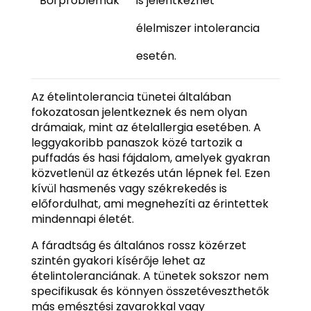
Bőrproblémák
is jelentkezhet
élelmiszer intolerancia
esetén.
Az ételintolerancia tünetei általában
fokozatosan jelentkeznek és nem olyan
drámaiak, mint az ételallergia esetében. A
leggyakoribb panaszok közé tartozik a
puffadás és hasi fájdalom, amelyek gyakran
közvetlenül az étkezés után lépnek fel. Ezen
kívül hasmenés vagy székrekedés is
előfordulhat, ami megnehezíti az érintettek
mindennapi életét.
A fáradtság és általános rossz közérzet
szintén gyakori kísérője lehet az
ételintoleranciának. A tünetek sokszor nem
specifikusak és könnyen összetéveszthetők
más emésztési zavarokkal vagy