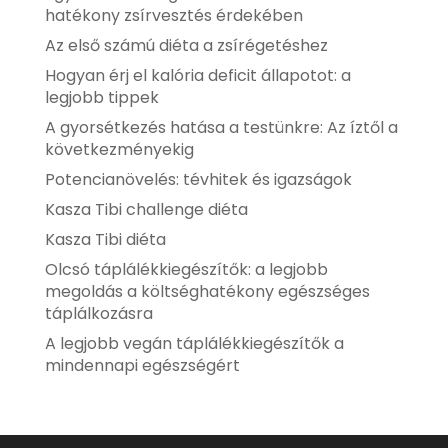
hatékony zsírvesztés érdekében
Az első számú diéta a zsírégetéshez
Hogyan érj el kalória deficit állapotot: a
legjobb tippek
A gyorsétkezés hatása a testünkre: Az íztől a
következményekig
Potencianövelés: tévhitek és igazságok
Kasza Tibi challenge diéta
Kasza Tibi diéta
Olcsó táplálékkiegészítők: a legjobb
megoldás a költséghatékony egészséges
táplálkozásra
A legjobb vegán táplálékkiegészítők a
mindennapi egészségért