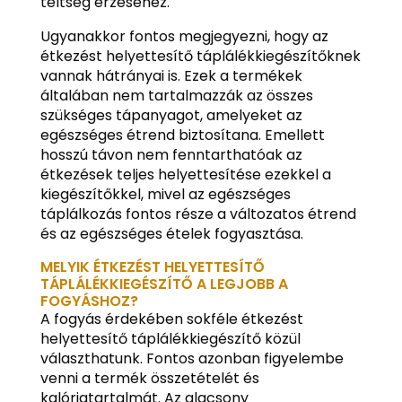
teltség érzéséhez.
Ugyanakkor fontos megjegyezni, hogy az
étkezést helyettesítő táplálékkiegészítőknek
vannak hátrányai is. Ezek a termékek
általában nem tartalmazzák az összes
szükséges tápanyagot, amelyeket az
egészséges étrend biztosítana. Emellett
hosszú távon nem fenntarthatóak az
étkezések teljes helyettesítése ezekkel a
kiegészítőkkel, mivel az egészséges
táplálkozás fontos része a változatos étrend
és az egészséges ételek fogyasztása.
MELYIK ÉTKEZÉST HELYETTESÍTŐ
TÁPLÁLÉKKIEGÉSZÍTŐ A LEGJOBB A
FOGYÁSHOZ?
A fogyás érdekében sokféle étkezést
helyettesítő táplálékkiegészítő közül
választhatunk. Fontos azonban figyelembe
venni a termék összetételét és
kalóriatartalmát. Az alacsony