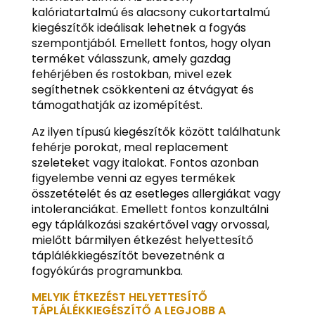
kalóriatartalmú és alacsony cukortartalmú
kiegészítők ideálisak lehetnek a fogyás
szempontjából. Emellett fontos, hogy olyan
terméket válasszunk, amely gazdag
fehérjében és rostokban, mivel ezek
segíthetnek csökkenteni az étvágyat és
támogathatják az izomépítést.
Az ilyen típusú kiegészítők között találhatunk
fehérje porokat, meal replacement
szeleteket vagy italokat. Fontos azonban
figyelembe venni az egyes termékek
összetételét és az esetleges allergiákat vagy
intoleranciákat. Emellett fontos konzultálni
egy táplálkozási szakértővel vagy orvossal,
mielőtt bármilyen étkezést helyettesítő
táplálékkiegészítőt bevezetnénk a
fogyókúrás programunkba.
MELYIK ÉTKEZÉST HELYETTESÍTŐ
TÁPLÁLÉKKIEGÉSZÍTŐ A LEGJOBB A