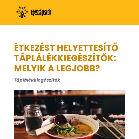
ÉTKEZÉST HELYETTESÍTŐ
TÁPLÁLÉKKIEGÉSZÍTŐK:
MELYIK A LEGJOBB?
Táplálékkiegészítők