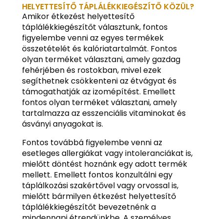
HELYETTESÍTŐ TÁPLÁLÉKKIEGÉSZÍTŐ KÖZÜL?
Amikor étkezést helyettesítő
táplálékkiegészítőt választunk, fontos
figyelembe venni az egyes termékek
összetételét és kalóriatartalmát. Fontos
olyan terméket választani, amely gazdag
fehérjében és rostokban, mivel ezek
segíthetnek csökkenteni az étvágyat és
támogathatják az izomépítést. Emellett
fontos olyan terméket választani, amely
tartalmazza az esszenciális vitaminokat és
ásványi anyagokat is.
Fontos továbbá figyelembe venni az
esetleges allergiákat vagy intoleranciákat is,
mielőtt döntést hoznánk egy adott termék
mellett. Emellett fontos konzultálni egy
táplálkozási szakértővel vagy orvossal is,
mielőtt bármilyen étkezést helyettesítő
táplálékkiegészítőt bevezetnénk a
mindennapi étrendünkbe. A személyes