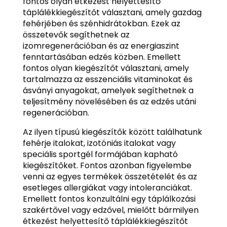
fontos olyan étkezést helyettesítő
táplálékkiegészítőt választani, amely gazdag
fehérjében és szénhidrátokban. Ezek az
összetevők segíthetnek az
izomregenerációban és az energiaszint
fenntartásában edzés közben. Emellett
fontos olyan kiegészítőt választani, amely
tartalmazza az esszenciális vitaminokat és
ásványi anyagokat, amelyek segíthetnek a
teljesítmény növelésében és az edzés utáni
regenerációban.
Az ilyen típusú kiegészítők között találhatunk
fehérje italokat, izotóniás italokat vagy
speciális sportgél formájában kapható
kiegészítőket. Fontos azonban figyelembe
venni az egyes termékek összetételét és az
esetleges allergiákat vagy intoleranciákat.
Emellett fontos konzultálni egy táplálkozási
szakértővel vagy edzővel, mielőtt bármilyen
étkezést helyettesítő táplálékkiegészítőt