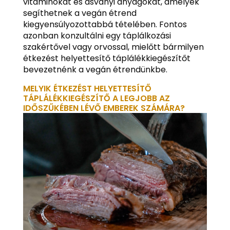
vitaminokat és ásványi anyagokat, amelyek
segíthetnek a vegán étrend
kiegyensúlyozottabbá tételében. Fontos
azonban konzultálni egy táplálkozási
szakértővel vagy orvossal, mielőtt bármilyen
étkezést helyettesítő táplálékkiegészítőt
bevezetnénk a vegán étrendünkbe.
MELYIK ÉTKEZÉST HELYETTESÍTŐ
TÁPLÁLÉKKIEGÉSZÍTŐ A LEGJOBB AZ
IDŐSZŰKÉBEN LÉVŐ EMBEREK SZÁMÁRA?