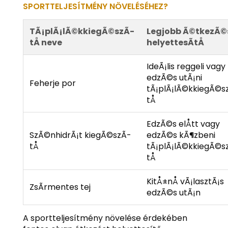
SPORTTELJESÍTMÉNY NÖVELÉSÉHEZ?
TÃ¡plÃ¡lÃ©kkiegÃ©szÃ­
Legjobb Ã©tkezÃ©
tÅ neve
helyettesÃ­tÅ
IdeÃ¡lis reggeli vagy
edzÃ©s utÃ¡ni
Feherje por
tÃ¡plÃ¡lÃ©kkiegÃ©s
tÅ
EdzÃ©s elÅtt vagy
SzÃ©nhidrÃ¡t kiegÃ©szÃ­
edzÃ©s kÃ¶zbeni
tÅ
tÃ¡plÃ¡lÃ©kkiegÃ©s
tÅ
KitÅ±nÅ vÃ¡lasztÃ¡s
ZsÃ­rmentes tej
edzÃ©s utÃ¡n
A sportteljesítmény növelése érdekében