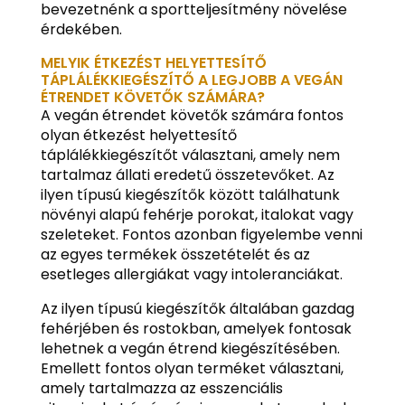
bevezetnénk a sportteljesítmény növelése
érdekében.
MELYIK ÉTKEZÉST HELYETTESÍTŐ
TÁPLÁLÉKKIEGÉSZÍTŐ A LEGJOBB A VEGÁN
ÉTRENDET KÖVETŐK SZÁMÁRA?
A vegán étrendet követők számára fontos
olyan étkezést helyettesítő
táplálékkiegészítőt választani, amely nem
tartalmaz állati eredetű összetevőket. Az
ilyen típusú kiegészítők között találhatunk
növényi alapú fehérje porokat, italokat vagy
szeleteket. Fontos azonban figyelembe venni
az egyes termékek összetételét és az
esetleges allergiákat vagy intoleranciákat.
Az ilyen típusú kiegészítők általában gazdag
fehérjében és rostokban, amelyek fontosak
lehetnek a vegán étrend kiegészítésében.
Emellett fontos olyan terméket választani,
amely tartalmazza az esszenciális