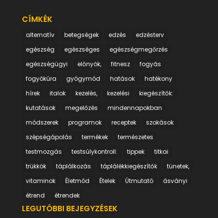
CÍMKÉK
alternatív
betegségek
edzés
edzésterv
egészség
egészséges
egészségmegőrzés
egészségügyi
előnyök,
fitnesz
fogyás
fogyókúra
gyógymód
hatások
hatékony
hírek
italok
kezelés,
kezelési
kiegészítők:
kutatások
megelőzés
mindennapokban
módszerek
programok
receptek
szokások
szépségápolás
termékek
természetes
testmozgás
testsúlykontroll:
tippek
titkai
trükkök
táplálkozás
táplálékkiegészítők
tünetek,
vitaminok
Életmód
Ételek
Útmutató
ásványi
étrend
étrendek
LEGUTÓBBI BEJEGYZÉSEK