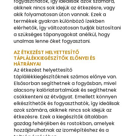
fogyaszthatók, így ideálisak azok számára,
akiknek nincs sok idejük az étkezésre, vagy
akik folyamatosan úton vannak. Ezek a
termékek gyakran különböző ízekben
elérhetők, így változatosan tudják biztosítani
a szükséges tápanyagokat anélkül, hogy
unalmas lenne őket fogyasztani.
AZ ÉTKEZÉST HELYETTESÍTŐ
TÁPLÁLÉKKIEGÉSZÍTŐK ELŐNYEI ÉS
HÁTRÁNYAI
Az étkezést helyettesítő
táplálékkiegészítőknek számos előnye van.
Elsősorban segíthetnek a fogyásban, mivel
alacsony kalóriatartalmúak és segíthetnek
csökkenteni az étvágyat. Emellett könnyen
elkészíthetők és fogyaszthatók, így ideálisak
azok számára, akiknek nincs sok idejük az
étkezésre. Ezek a kiegészítők általában
gazdag fehérjében és rostokban, amelyek
hozzájárulhatnak az izomépítéshez és a