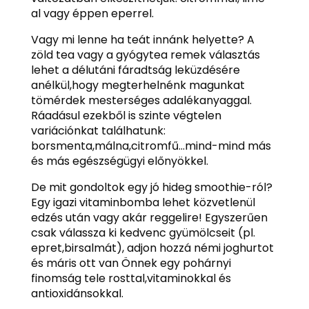
al vagy éppen eperrel.
Vagy mi lenne ha teát innánk helyette? A
zöld tea vagy a gyógytea remek választás
lehet a délutáni fáradtság leküzdésére
anélkül,hogy megterhelnénk magunkat
tömérdek mesterséges adalékanyaggal.
Ráadásul ezekből is szinte végtelen
variációnkat találhatunk:
borsmenta,málna,citromfű…mind-mind más
és más egészségügyi előnyökkel.
De mit gondoltok egy jó hideg smoothie-ról?
Egy igazi vitaminbomba lehet közvetlenül
edzés után vagy akár reggelire! Egyszerűen
csak válassza ki kedvenc gyümölcseit (pl.
epret,birsalmát), adjon hozzá némi joghurtot
és máris ott van Önnek egy pohárnyi
finomság tele rosttal,vitaminokkal és
antioxidánsokkal.