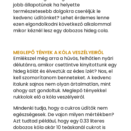
jobb állapotúnak ha helyette
természetesebb dolgokra cseréljük le
kedvenc üdítönket? Lehet érdemes lenne
ezen elgondolkodni következő alkalommal
mikor kéznél lesz egy dobozos hideg cola.
MEGLEPŐ TÉNYEK A KÓLA VESZÉLYEIRŐL
Emlékszel még arra a hűvös, felhőtlen nyári
délutánra, amikor csettintve kinyitottunk egy
hideg kólát és élveztük az édes ízét? Nos, el
kell szomorítanom benneteket. A kedvenc
italunk sajnos nem olyan ártalmatlan, mint
ahogy azt gondoltuk. Meglepő tényekkel
rukkolok elő a kóla veszélyeiről.
Mindenki tudja, hogy a cukros üdítők nem
egészségesek. De vajon milyen mértékben?
Azt tudtad például, hogy egy 0.33 literes
dobozos kóla akár 10 teáskanál cukrot is