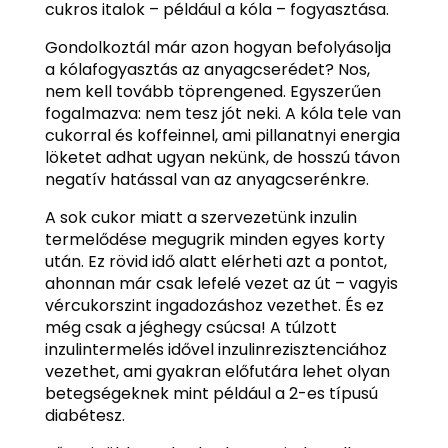
cukros italok – például a kóla – fogyasztása.
Gondolkoztál már azon hogyan befolyásolja
a kólafogyasztás az anyagcserédet? Nos,
nem kell tovább töprengened. Egyszerűen
fogalmazva: nem tesz jót neki. A kóla tele van
cukorral és koffeinnel, ami pillanatnyi energia
löketet adhat ugyan nekünk, de hosszú távon
negatív hatással van az anyagcserénkre.
A sok cukor miatt a szervezetünk inzulin
termelődése megugrik minden egyes korty
után. Ez rövid idő alatt elérheti azt a pontot,
ahonnan már csak lefelé vezet az út – vagyis
vércukorszint ingadozáshoz vezethet. És ez
még csak a jéghegy csúcsa! A túlzott
inzulintermelés idővel inzulinrezisztenciához
vezethet, ami gyakran előfutára lehet olyan
betegségeknek mint például a 2-es típusú
diabétesz.