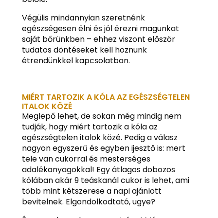
Végülis mindannyian szeretnénk
egészségesen élni és jól érezni magunkat
saját bőrünkben – ehhez viszont először
tudatos döntéseket kell hoznunk
étrendünkkel kapcsolatban.
MIÉRT TARTOZIK A KÓLA AZ EGÉSZSÉGTELEN
ITALOK KÖZÉ
Meglepő lehet, de sokan még mindig nem
tudják, hogy miért tartozik a kóla az
egészségtelen italok közé. Pedig a válasz
nagyon egyszerű és egyben ijesztő is: mert
tele van cukorral és mesterséges
adalékanyagokkal! Egy átlagos dobozos
kólában akár 9 teáskanál cukor is lehet, ami
több mint kétszerese a napi ajánlott
bevitelnek. Elgondolkodtató, ugye?