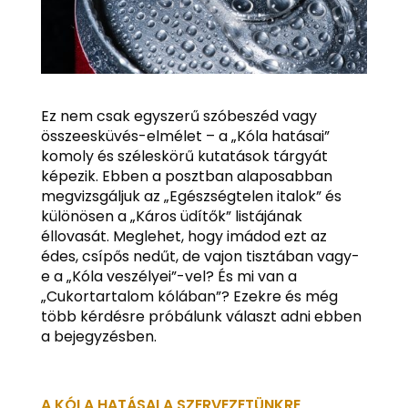
Ez nem csak egyszerű szóbeszéd vagy
összeesküvés-elmélet – a „Kóla hatásai”
komoly és széleskörű kutatások tárgyát
képezik. Ebben a posztban alaposabban
megvizsgáljuk az „Egészségtelen italok” és
különösen a „Káros üdítők” listájának
éllovasát. Meglehet, hogy imádod ezt az
édes, csípős nedűt, de vajon tisztában vagy-
e a „Kóla veszélyei”-vel? És mi van a
„Cukortartalom kólában”? Ezekre és még
több kérdésre próbálunk választ adni ebben
a bejegyzésben.
A KÓLA HATÁSAI A SZERVEZETÜNKRE