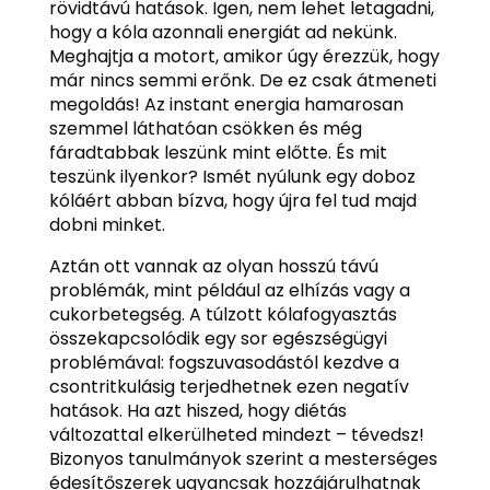
rövidtávú hatások. Igen, nem lehet letagadni,
hogy a kóla azonnali energiát ad nekünk.
Meghajtja a motort, amikor úgy érezzük, hogy
már nincs semmi erőnk. De ez csak átmeneti
megoldás! Az instant energia hamarosan
szemmel láthatóan csökken és még
fáradtabbak leszünk mint előtte. És mit
teszünk ilyenkor? Ismét nyúlunk egy doboz
kóláért abban bízva, hogy újra fel tud majd
dobni minket.
Aztán ott vannak az olyan hosszú távú
problémák, mint például az elhízás vagy a
cukorbetegség. A túlzott kólafogyasztás
összekapcsolódik egy sor egészségügyi
problémával: fogszuvasodástól kezdve a
csontritkulásig terjedhetnek ezen negatív
hatások. Ha azt hiszed, hogy diétás
változattal elkerülheted mindezt – tévedsz!
Bizonyos tanulmányok szerint a mesterséges
édesítőszerek ugyancsak hozzájárulhatnak