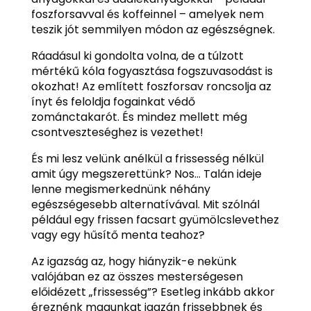
foszforsavval és koffeinnel – amelyek nem
teszik jót semmilyen módon az egészségnek.
Ráadásul ki gondolta volna, de a túlzott
mértékű kóla fogyasztása fogszuvasodást is
okozhat! Az említett foszforsav roncsolja az
ínyt és feloldja fogainkat védő
zománctakarót. És mindez mellett még
csontveszteséghez is vezethet!
És mi lesz velünk anélkül a frissesség nélkül
amit úgy megszerettünk? Nos… Talán ideje
lenne megismerkednünk néhány
egészségesebb alternatívával. Mit szólnál
például egy frissen facsart gyümölcslevethez
vagy egy hűsítő menta teahoz?
Az igazság az, hogy hiányzik-e nekünk
valójában ez az összes mesterségesen
előidézett „frissesség”? Esetleg inkább akkor
éreznénk magunkat igazán frissebbnek és