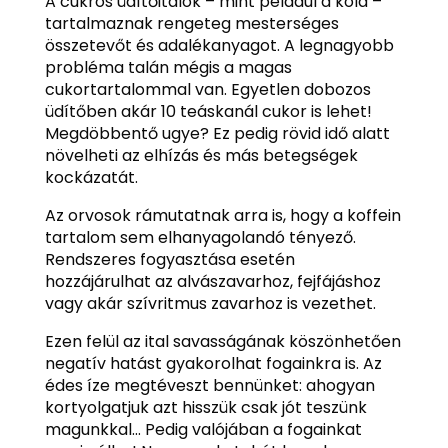
A cukros üdítőitalok – mint például a kóla –
tartalmaznak rengeteg mesterséges
összetevőt és adalékanyagot. A legnagyobb
probléma talán mégis a magas
cukortartalommal van. Egyetlen dobozos
üdítőben akár 10 teáskanál cukor is lehet!
Megdöbbentő ugye? Ez pedig rövid idő alatt
növelheti az elhízás és más betegségek
kockázatát.
Az orvosok rámutatnak arra is, hogy a koffein
tartalom sem elhanyagolandó tényező.
Rendszeres fogyasztása esetén
hozzájárulhat az alvászavarhoz, fejfájáshoz
vagy akár szívritmus zavarhoz is vezethet.
Ezen felül az ital savasságának köszönhetően
negatív hatást gyakorolhat fogainkra is. Az
édes íze megtéveszt bennünket: ahogyan
kortyolgatjuk azt hisszük csak jót teszünk
magunkkal… Pedig valójában a fogainkat