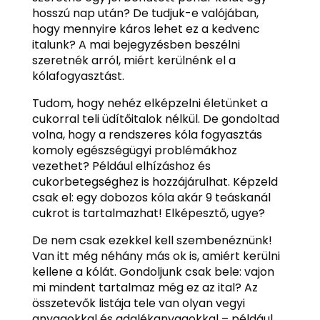
hosszú nap után? De tudjuk-e valójában,
hogy mennyire káros lehet ez a kedvenc
italunk? A mai bejegyzésben beszélni
szeretnék arról, miért kerülnénk el a
kólafogyasztást.
Tudom, hogy nehéz elképzelni életünket a
cukorral teli üdítőitalok nélkül. De gondoltad
volna, hogy a rendszeres kóla fogyasztás
komoly egészségügyi problémákhoz
vezethet? Például elhízáshoz és
cukorbetegséghez is hozzájárulhat. Képzeld
csak el: egy dobozos kóla akár 9 teáskanál
cukrot is tartalmazhat! Elképesztő, ugye?
De nem csak ezekkel kell szembenéznünk!
Van itt még néhány más ok is, amiért kerülni
kellene a kólát. Gondoljunk csak bele: vajon
mi mindent tartalmaz még ez az ital? Az
összetevők listája tele van olyan vegyi
anyagokkal és adalékanyagokkal – például