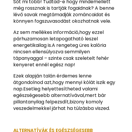
Sőt mi több! Tudtad-e hogy mindemellett
még rossznak is tartják fogaidnak? A benne
lévő savak megtámadják zománcaidat és
könnyen fogszuvasodást okozhatnak vele.
Az sem mellékes információ,hogy ezzel
párhuzamosan letapogatható leszel
energetikailag is.A rengeteg üres kalória
nincsen ellensúlyozva semmilyen
tápanyaggal – szinte csak szeletelt fehér
kenyeret ennél egész nap!
Ezek alapján talán érdemes lenne
átgondolnod azt,hogy mennyi kólát iszik egy
nap.Esetleg helyettesítheted valami
egészségesebb alternatívával,mert bár
pillantanyilag felpezsdít,bizony komoly
veszedelmekkel járhat ha túlzásba viszed.
ALTERNATÍVÁK ÉS EGÉSZSÉGESEBB