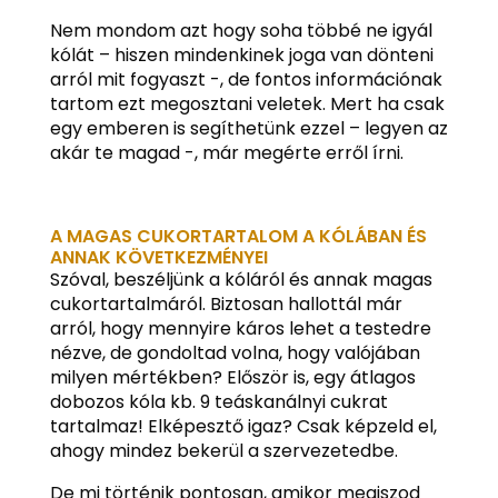
Nem mondom azt hogy soha többé ne igyál
kólát – hiszen mindenkinek joga van dönteni
arról mit fogyaszt -, de fontos információnak
tartom ezt megosztani veletek. Mert ha csak
egy emberen is segíthetünk ezzel – legyen az
akár te magad -, már megérte erről írni.
A MAGAS CUKORTARTALOM A KÓLÁBAN ÉS
ANNAK KÖVETKEZMÉNYEI
Szóval, beszéljünk a kóláról és annak magas
cukortartalmáról. Biztosan hallottál már
arról, hogy mennyire káros lehet a testedre
nézve, de gondoltad volna, hogy valójában
milyen mértékben? Először is, egy átlagos
dobozos kóla kb. 9 teáskanálnyi cukrat
tartalmaz! Elképesztő igaz? Csak képzeld el,
ahogy mindez bekerül a szervezetedbe.
De mi történik pontosan, amikor megiszod