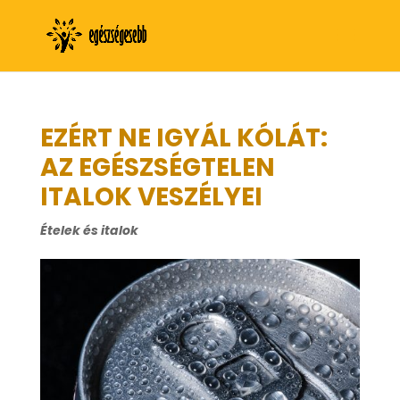
EZÉRT NE IGYÁL KÓLÁT:
AZ EGÉSZSÉGTELEN
ITALOK VESZÉLYEI
Ételek és italok