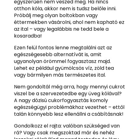
egyszerűen nem veszed meg. Ha nincs
otthon kóla, akkor nem is tudsz belőle inni.
Próbálj meg olyan boltokban vagy
éttermekben vásárolni, ahol nem kapható ez
az ital – vagy legalábbis ne tedd bele a
kosaradba!
Ezen felül fontos lenne megtalálni azt az
egészségesebb alternatívát is, amit
ugyanolyan örömmel fogyasztasz majd.
Lehet ez például gyümölcsös víz, zöld tea
vagy bármilyen más természetes ital.
Nem gondoltál még arra, hogy mennyi cukrot
viszel be a szervezetedbe egy üveg kólával?
A nagy dózisú cukorfogyasztás komoly
egészségügyi problémákhoz vezethet – ettől
talán könnyebb lesz ellenállni a csábításnak!
Gondolkozz el rajta: valóban szükséged van
rá? Vagy csak megszoktad már és nehéz