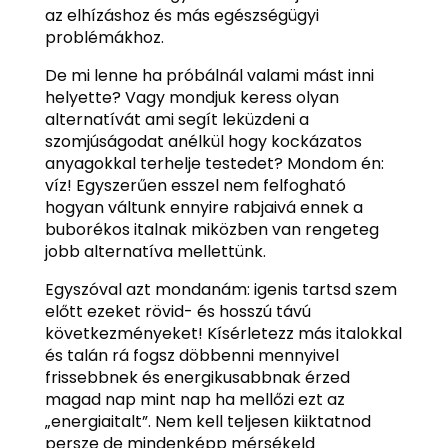
az elhízáshoz és más egészségügyi
problémákhoz.
De mi lenne ha próbálnál valami mást inni
helyette? Vagy mondjuk keress olyan
alternatívát ami segít leküzdeni a
szomjúságodat anélkül hogy kockázatos
anyagokkal terhelje testedet? Mondom én:
víz! Egyszerűen esszel nem felfogható
hogyan váltunk ennyire rabjaivá ennek a
buborékos italnak miközben van rengeteg
jobb alternatíva mellettünk.
Egyszóval azt mondanám: igenis tartsd szem
előtt ezeket rövid- és hosszú távú
következményeket! Kísérletezz más italokkal
és talán rá fogsz döbbenni mennyivel
frissebbnek és energikusabbnak érzed
magad nap mint nap ha mellőzi ezt az
„energiaitalt”. Nem kell teljesen kiiktatnod
persze de mindenképp mérsékeld