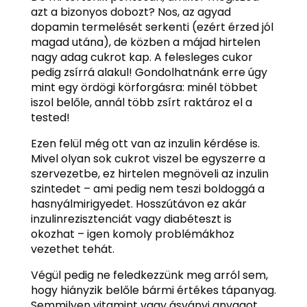
azt a bizonyos dobozt? Nos, az agyad
dopamin termelését serkenti (ezért érzed jól
magad utána), de közben a májad hirtelen
nagy adag cukrot kap. A felesleges cukor
pedig zsírrá alakul! Gondolhatnánk erre úgy
mint egy ördögi körforgásra: minél többet
iszol belőle, annál több zsírt raktároz el a
tested!
Ezen felül még ott van az inzulin kérdése is.
Mivel olyan sok cukrot viszel be egyszerre a
szervezetbe, ez hirtelen megnöveli az inzulin
szintedet – ami pedig nem teszi boldoggá a
hasnyálmirigyedet. Hosszútávon ez akár
inzulinrezisztenciát vagy diabéteszt is
okozhat – igen komoly problémákhoz
vezethet tehát.
Végül pedig ne feledkezzünk meg arról sem,
hogy hiányzik belőle bármi értékes tápanyag.
Semmilyen vitamint vagy ásványi anyagot