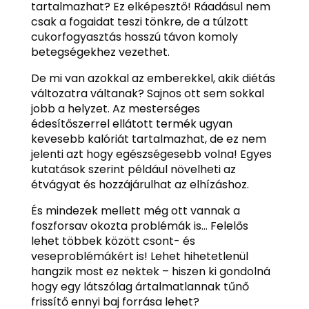
tartalmazhat? Ez elképesztő! Ráadásul nem
csak a fogaidat teszi tönkre, de a túlzott
cukorfogyasztás hosszú távon komoly
betegségekhez vezethet.
De mi van azokkal az emberekkel, akik diétás
változatra váltanak? Sajnos ott sem sokkal
jobb a helyzet. Az mesterséges
édesítőszerrel ellátott termék ugyan
kevesebb kalóriát tartalmazhat, de ez nem
jelenti azt hogy egészségesebb volna! Egyes
kutatások szerint például növelheti az
étvágyat és hozzájárulhat az elhízáshoz.
És mindezek mellett még ott vannak a
foszforsav okozta problémák is… Felelős
lehet többek között csont- és
veseproblémákért is! Lehet hihetetlenül
hangzik most ez nektek – hiszen ki gondolná
hogy egy látszólag ártalmatlannak tűnő
frissítő ennyi baj forrása lehet?