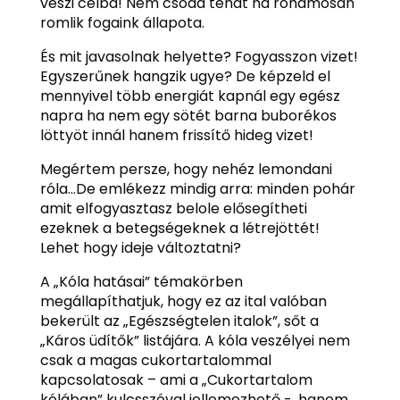
veszi célba! Nem csoda tehát ha rohamosan
romlik fogaink állapota.
És mit javasolnak helyette? Fogyasszon vizet!
Egyszerűnek hangzik ugye? De képzeld el
mennyivel több energiát kapnál egy egész
napra ha nem egy sötét barna buborékos
löttyöt innál hanem frissítő hideg vizet!
Megértem persze, hogy nehéz lemondani
róla…De emlékezz mindig arra: minden pohár
amit elfogyasztasz belole elősegítheti
ezeknek a betegségeknek a létrejöttét!
Lehet hogy ideje változtatni?
A „Kóla hatásai” témakörben
megállapíthatjuk, hogy ez az ital valóban
bekerült az „Egészségtelen italok”, sőt a
„Káros üdítők” listájára. A kóla veszélyei nem
csak a magas cukortartalommal
kapcsolatosak – ami a „Cukortartalom
kólában” kulcsszóval jellemezhető -, hanem