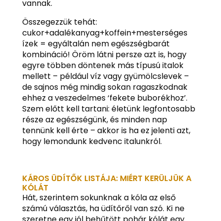
vannak.
Összegezzük tehát:
cukor+adalékanyag+koffein+mesterséges
ízek = egyáltalán nem egészségbarát
kombináció! Öröm látni persze azt is, hogy
egyre többen döntenek más típusú italok
mellett – például víz vagy gyümölcslevek –
de sajnos még mindig sokan ragaszkodnak
ehhez a veszedelmes ‘fekete buborékhoz’.
Szem előtt kell tartani: életünk legfontosabb
része az egészségünk, és minden nap
tennünk kell érte – akkor is ha ez jelenti azt,
hogy lemondunk kedvenc italunkról.
KÁROS ÜDÍTŐK LISTÁJA: MIÉRT KERÜLJÜK A
KÓLÁT
Hát, szerintem sokunknak a kóla az első
számú választás, ha üdítőről van szó. Ki ne
szeretne egy jól behűtött pohár kólát egy