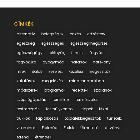
CÍMKÉK
alternatív
betegségek
edzés
edzésterv
egészség
egészséges
egészségmegőrzés
egészségügyi
előnyök,
fitnesz
fogyás
fogyókúra
gyógymód
hatások
hatékony
hírek
italok
kezelés,
kezelési
kiegészítők:
kutatások
megelőzés
mindennapokban
módszerek
programok
receptek
szokások
szépségápolás
termékek
természetes
testmozgás
testsúlykontroll:
tippek
titkai
trükkök
táplálkozás
táplálékkiegészítők
tünetek,
vitaminok
Életmód
Ételek
Útmutató
ásványi
étrend
étrendek