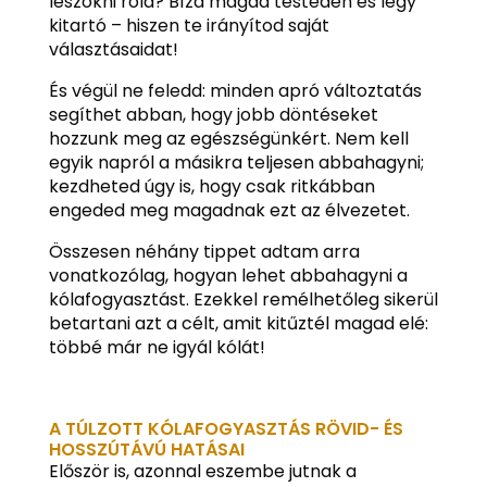
leszokni róla? Bízd magad testeden és légy
kitartó – hiszen te irányítod saját
választásaidat!
És végül ne feledd: minden apró változtatás
segíthet abban, hogy jobb döntéseket
hozzunk meg az egészségünkért. Nem kell
egyik napról a másikra teljesen abbahagyni;
kezdheted úgy is, hogy csak ritkábban
engeded meg magadnak ezt az élvezetet.
Összesen néhány tippet adtam arra
vonatkozólag, hogyan lehet abbahagyni a
kólafogyasztást. Ezekkel remélhetőleg sikerül
betartani azt a célt, amit kitűztél magad elé:
többé már ne igyál kólát!
A TÚLZOTT KÓLAFOGYASZTÁS RÖVID- ÉS
HOSSZÚTÁVÚ HATÁSAI
Először is, azonnal eszembe jutnak a