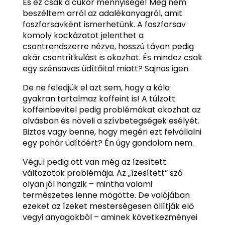
És ez csak a cukor mennyisége! Még nem
beszéltem arról az adalékanyagról, amit
foszforsavként ismerhetünk. A foszforsav
komoly kockázatot jelenthet a
csontrendszerre nézve, hosszú távon pedig
akár csontritkulást is okozhat. És mindez csak
egy szénsavas üdítőital miatt? Sajnos igen.
De ne feledjük el azt sem, hogy a kóla
gyakran tartalmaz koffeint is! A túlzott
koffeinbevitel pedig problémákat okozhat az
alvásban és növeli a szívbetegségek esélyét.
Biztos vagy benne, hogy megéri ezt felvállalni
egy pohár üdítőért? Én úgy gondolom nem.
Végül pedig ott van még az ízesített
változatok problémája. Az „ízesített” szó
olyan jól hangzik – mintha valami
természetes lenne mögötte. De valójában
ezeket az ízeket mesterségesen állítják elő
vegyi anyagokból – aminek következményei