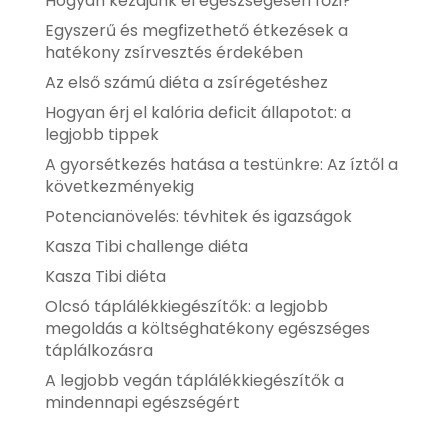
Hogyan kezdjünk el egészségesen főzi?
Egyszerű és megfizethető étkezések a
hatékony zsírvesztés érdekében
Az első számú diéta a zsírégetéshez
Hogyan érj el kalória deficit állapotot: a
legjobb tippek
A gyorsétkezés hatása a testünkre: Az íztől a
következményekig
Potencianövelés: tévhitek és igazságok
Kasza Tibi challenge diéta
Kasza Tibi diéta
Olcsó táplálékkiegészítők: a legjobb
megoldás a költséghatékony egészséges
táplálkozásra
A legjobb vegán táplálékkiegészítők a
mindennapi egészségért