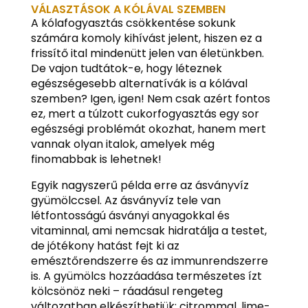
VÁLASZTÁSOK A KÓLÁVAL SZEMBEN
A kólafogyasztás csökkentése sokunk
számára komoly kihívást jelent, hiszen ez a
frissítő ital mindenütt jelen van életünkben.
De vajon tudtátok-e, hogy léteznek
egészségesebb alternatívák is a kólával
szemben? Igen, igen! Nem csak azért fontos
ez, mert a túlzott cukorfogyasztás egy sor
egészségi problémát okozhat, hanem mert
vannak olyan italok, amelyek még
finomabbak is lehetnek!
Egyik nagyszerű példa erre az ásványvíz
gyümölccsel. Az ásványvíz tele van
létfontosságú ásványi anyagokkal és
vitaminnal, ami nemcsak hidratálja a testet,
de jótékony hatást fejt ki az
emésztőrendszerre és az immunrendszerre
is. A gyümölcs hozzáadása természetes ízt
kölcsönöz neki – ráadásul rengeteg
változatban elkészíthetjük: citrommal, lime-