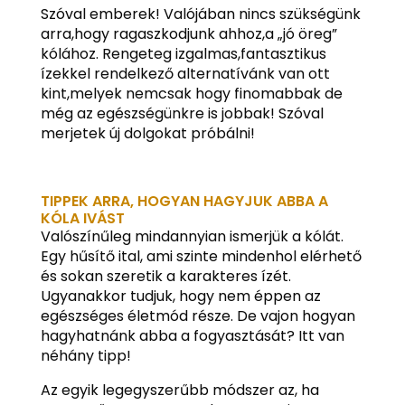
Szóval emberek! Valójában nincs szükségünk
arra,hogy ragaszkodjunk ahhoz,a „jó öreg”
kólához. Rengeteg izgalmas,fantasztikus
ízekkel rendelkező alternatívánk van ott
kint,melyek nemcsak hogy finomabbak de
még az egészségünkre is jobbak! Szóval
merjetek új dolgokat próbálni!
TIPPEK ARRA, HOGYAN HAGYJUK ABBA A
KÓLA IVÁST
Valószínűleg mindannyian ismerjük a kólát.
Egy hűsítő ital, ami szinte mindenhol elérhető
és sokan szeretik a karakteres ízét.
Ugyanakkor tudjuk, hogy nem éppen az
egészséges életmód része. De vajon hogyan
hagyhatnánk abba a fogyasztását? Itt van
néhány tipp!
Az egyik legegyszerűbb módszer az, ha