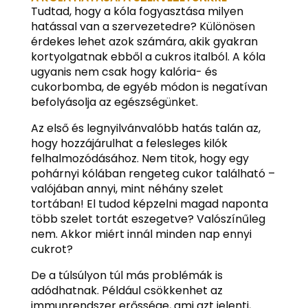
Tudtad, hogy a kóla fogyasztása milyen
hatással van a szervezetedre? Különösen
érdekes lehet azok számára, akik gyakran
kortyolgatnak ebből a cukros italból. A kóla
ugyanis nem csak hogy kalória- és
cukorbomba, de egyéb módon is negatívan
befolyásolja az egészségünket.
Az első és legnyilvánvalóbb hatás talán az,
hogy hozzájárulhat a felesleges kilók
felhalmozódásához. Nem titok, hogy egy
pohárnyi kólában rengeteg cukor található –
valójában annyi, mint néhány szelet
tortában! El tudod képzelni magad naponta
több szelet tortát eszegetve? Valószínűleg
nem. Akkor miért innál minden nap ennyi
cukrot?
De a túlsúlyon túl más problémák is
adódhatnak. Például csökkenhet az
immunrendszer erőssége, ami azt jelenti,