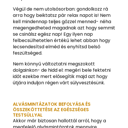
Végül de nem utolsósorban: gondolkozz rá
arra hogy beiktatsz pár relax napot is! Nem
kell mindennap teljes gőzzel menned- néha
megengedheted magadnak azt hogy semmit
se csinálsz egész nap! Egy ilyen nap
felbecsülhetetlen értékű lehet abban hogy
lecsendesítsd elméd és enyhítsd belső
feszültséged.
Nem könnyű változtatni megszokott
dolgainkon- de hidd el: megéri bele fektetni
időt ezekbe mert elősegítik majd azt hogy
útjára induljon régen várt súlyvesztésünk.
ALVÁSMINTÁZATOK BEFOLYÁSA ÉS
ÖSSZEKÖTTETÉSE AZ EGÉSZSÉGES
TESTSÚLLYAL
Akkor már biztosan hallottál arról, hogy a
megfelelő alvásmintázatok mennyire