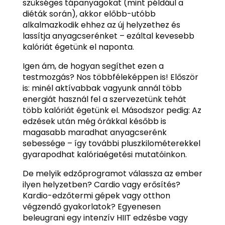
szükséges tápanyagokat (mint például a
diéták során), akkor előbb-utóbb
alkalmazkodik ehhez az új helyzethez és
lassítja anyagcserénket – ezáltal kevesebb
kalóriát égetünk el naponta.
Igen ám, de hogyan segíthet ezen a
testmozgás? Nos többféleképpen is! Először
is: minél aktívabbak vagyunk annál több
energiát használ fel a szervezetünk tehát
több kalóriát égetünk el. Másodszor pedig: Az
edzések után még órákkal később is
magasabb maradhat anyagcserénk
sebessége – így további pluszkilométerekkel
gyarapodhat kalóriaégetési mutatóinkon.
De melyik edzőprogramot válassza az ember
ilyen helyzetben? Cardio vagy erősítés?
Kardio-edzőtermi gépek vagy otthon
végzendő gyakorlatok? Egyenesen
beleugrani egy intenzív HIIT edzésbe vagy