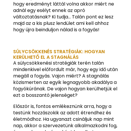
hogy eredményt láttál volna akkor miért ne
adnál egy esélyt ennek az apró
változtatásnak? Ki tudja… Talán pont ez lesz
majd az a kis plusz lendület ami kell ahhoz
hogy újra beinduljon nálad is a fogyás!
SÚLYCSÖKKENÉS STRATÉGIÁK: HOGYAN
KERÜLHETŐ EL A STAGNÁLÁS
A súlycsökkenési stratégiák terén talán
mindenkivel előfordult már, hogy egy idő után
megáll a fogyás. Vajon miért? A stagnálás
közismerten az egyik legnagyobb akadálya a
fogyókúrának. De vajon hogyan kerülhetjük el
ezt a bosszantó jelenséget?
Először is, fontos emlékeznünk arra, hogy a
testünk hozzászokik az adott étrendhez és
életmódhoz. Ha ugyanazt csináljuk nap mint
nap, akkor a szervezetünk alkalmazkodni fog,