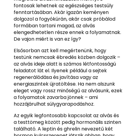
fontosak lehetnek az egészséges testsúly
fenntartásában. Akár igazán keményen
dolgozol a fogyókúrán, akár csak próbálod
formában tartani magad, az alvás
elengedhetetlen része ennek a folyamatnak.
De vajon miért is van ez így?
Elsősorban azt kell megértenünk, hogy
testünk nemcsak ébredés közben dolgozik –
az alvás ideje alatt is számos létfontosságú
feladatot lát el. Ilyenek például a sejtek
regenerálódása és javítása vagy az
energiaszintek újratöltése. Ha nem alszunk
eleget vagy rossz minőségű az alvásunk, ezek
a folyamatok zavarba jönnek – ami
hozzájárulhat súlygyarapodáshoz.
Az egyik legfontosabb kapcsolat az alvás és
a testtömeg között pedig hormonális szinten
található. A leptin és ghrelin nevezetű két
hormon kulcsszerepet játszik abban, hogy