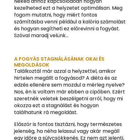
Neked ahhoz kapcsolódóan hogyan
kezelheted ezt a helyzetet optimálisan. Meg
fogom mutatni, hogy miért fontos
számításba venni például a kalória számolást
és hogyan segítheti ez előrevinni a fogyást.
Szóval maradj velünk…
A FOGYÁS STAGNÁLÁSÁNAK OKAI ÉS
MEGOLDÁSOK
Találkoztál már azzal a helyzettel, amikor
hirtelen megállt a fogyásod? A diéta és az
edzés ellenére sem mozdul a mérleg nyelve?
Nos, én is voltam már ebben a cipőben. Ezért
szeretnék veletek beszélgetni arról, hogy mi
okozza ezt a stagnálást és hogyan
találhatunk rá megoldást.
Először is fontos tisztázni, hogy természetes
jelenség, ha néha lelassul vagy akár megáll
egy időre a súlycsökkenés. Ez nem azt jelenti,