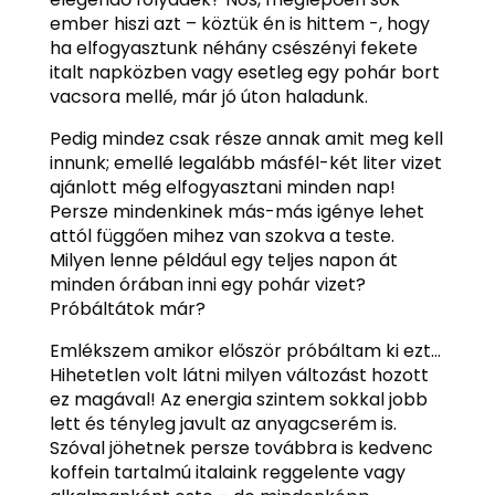
ember hiszi azt – köztük én is hittem -, hogy
ha elfogyasztunk néhány csészényi fekete
italt napközben vagy esetleg egy pohár bort
vacsora mellé, már jó úton haladunk.
Pedig mindez csak része annak amit meg kell
innunk; emellé legalább másfél-két liter vizet
ajánlott még elfogyasztani minden nap!
Persze mindenkinek más-más igénye lehet
attól függően mihez van szokva a teste.
Milyen lenne például egy teljes napon át
minden órában inni egy pohár vizet?
Próbáltátok már?
Emlékszem amikor először próbáltam ki ezt…
Hihetetlen volt látni milyen változást hozott
ez magával! Az energia szintem sokkal jobb
lett és tényleg javult az anyagcserém is.
Szóval jöhetnek persze továbbra is kedvenc
koffein tartalmú italaink reggelente vagy