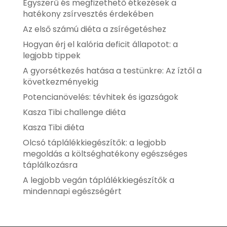
Egyszerű és megfizethető étkezések a
hatékony zsírvesztés érdekében
Az első számú diéta a zsírégetéshez
Hogyan érj el kalória deficit állapotot: a
legjobb tippek
A gyorsétkezés hatása a testünkre: Az íztől a
következményekig
Potencianövelés: tévhitek és igazságok
Kasza Tibi challenge diéta
Kasza Tibi diéta
Olcsó táplálékkiegészítők: a legjobb
megoldás a költséghatékony egészséges
táplálkozásra
A legjobb vegán táplálékkiegészítők a
mindennapi egészségért