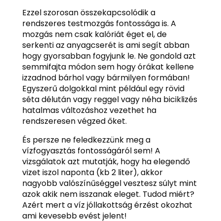
Ezzel szorosan összekapcsolódik a
rendszeres testmozgás fontossága is. A
mozgás nem csak kalóriát éget el, de
serkenti az anyagcserét is ami segít abban
hogy gyorsabban fogyjunk le. Ne gondold azt
semmifajta módon sem hogy órákat kellene
izzadnod bárhol vagy bármilyen formában!
Egyszerű dolgokkal mint például egy rövid
séta délután vagy reggel vagy néha biciklizés
hatalmas változáshoz vezethet ha
rendszeresen végzed őket.
És persze ne feledkezzünk meg a
vízfogyasztás fontosságáról sem! A
vizsgálatok azt mutatják, hogy ha elegendő
vizet iszol naponta (kb 2 liter), akkor
nagyobb valószínűséggel vesztesz súlyt mint
azok akik nem isszanak eleget. Tudod miért?
Azért mert a víz jóllakottság érzést okozhat
ami kevesebb evést jelent!