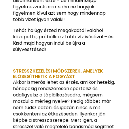
alkalmanként este – de mindenképp
figyelmezzünk arra: soha ne hagyjuk
figyelmen kívül azt sem hogy mindennap
több vizet igyon valaki!
Tehát ha úgy érzed megakadtál valahol
közepette, próbálkozz több víz ivásával – és
lásd majd hogyan indul be újra a
súlyvesztésed!
STRESSZKEZELÉSI MÓDSZEREK, AMELYEK
ELŐSEGÍTHETIK A FOGYÁST
Akkor ismerős lehet az érzés, amikor hetekig,
hónapokig rendszeresen sportolsz és
odafigyelsz a táplálkozásodra, mégsem
mozdul a mérleg nyelve? Pedig többet már
nem tudsz edzeni és igazán nincs is mit
csökkenteni az étkezéseden. Ilyenkor jön
képbe a stressz szerepe. Mert igen, a
stresszel való megfelelő bánásmód segíthet