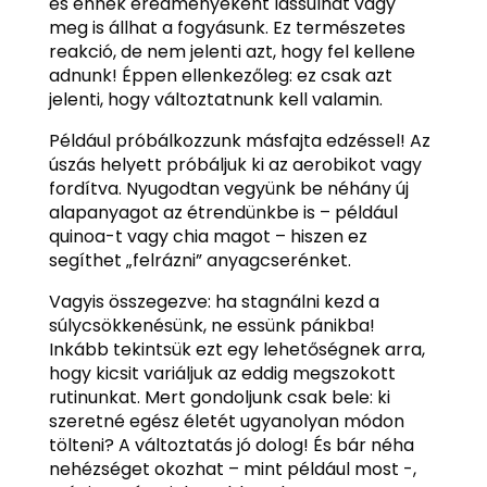
és ennek eredményeként lassulhat vagy
meg is állhat a fogyásunk. Ez természetes
reakció, de nem jelenti azt, hogy fel kellene
adnunk! Éppen ellenkezőleg: ez csak azt
jelenti, hogy változtatnunk kell valamin.
Például próbálkozzunk másfajta edzéssel! Az
úszás helyett próbáljuk ki az aerobikot vagy
fordítva. Nyugodtan vegyünk be néhány új
alapanyagot az étrendünkbe is – például
quinoa-t vagy chia magot – hiszen ez
segíthet „felrázni” anyagcserénket.
Vagyis összegezve: ha stagnálni kezd a
súlycsökkenésünk, ne essünk pánikba!
Inkább tekintsük ezt egy lehetőségnek arra,
hogy kicsit variáljuk az eddig megszokott
rutinunkat. Mert gondoljunk csak bele: ki
szeretné egész életét ugyanolyan módon
tölteni? A változtatás jó dolog! És bár néha
nehézséget okozhat – mint például most -,