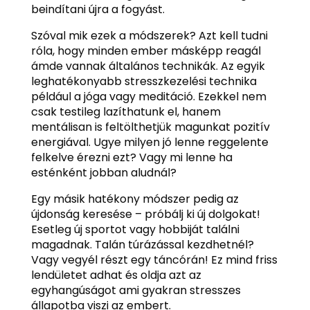
beindítani újra a fogyást.
Szóval mik ezek a módszerek? Azt kell tudni
róla, hogy minden ember másképp reagál
ámde vannak általános technikák. Az egyik
leghatékonyabb stresszkezelési technika
például a jóga vagy meditáció. Ezekkel nem
csak testileg lazíthatunk el, hanem
mentálisan is feltölthetjük magunkat pozitív
energiával. Ugye milyen jó lenne reggelente
felkelve érezni ezt? Vagy mi lenne ha
esténként jobban aludnál?
Egy másik hatékony módszer pedig az
újdonság keresése – próbálj ki új dolgokat!
Esetleg új sportot vagy hobbiját találni
magadnak. Talán túrázással kezdhetnél?
Vagy vegyél részt egy táncórán! Ez mind friss
lendületet adhat és oldja azt az
egyhangúságot ami gyakran stresszes
állapotba viszi az embert.