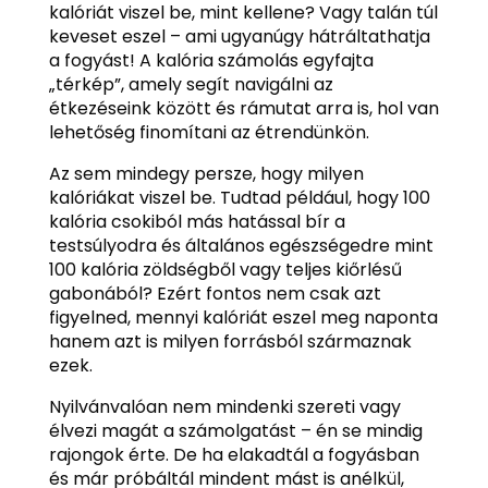
kalóriát viszel be, mint kellene? Vagy talán túl
keveset eszel – ami ugyanúgy hátráltathatja
a fogyást! A kalória számolás egyfajta
„térkép”, amely segít navigálni az
étkezéseink között és rámutat arra is, hol van
lehetőség finomítani az étrendünkön.
Az sem mindegy persze, hogy milyen
kalóriákat viszel be. Tudtad például, hogy 100
kalória csokiból más hatással bír a
testsúlyodra és általános egészségedre mint
100 kalória zöldségből vagy teljes kiőrlésű
gabonából? Ezért fontos nem csak azt
figyelned, mennyi kalóriát eszel meg naponta
hanem azt is milyen forrásból származnak
ezek.
Nyilvánvalóan nem mindenki szereti vagy
élvezi magát a számolgatást – én se mindig
rajongok érte. De ha elakadtál a fogyásban
és már próbáltál mindent mást is anélkül,