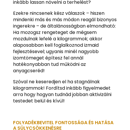
inkább lassan növelni a terhelést?
Ezekre nincsenek kész válaszok – hiszen
mindenki más és más módon reagál bizonyos
ingerekre – de általánosságban elmondható:
Ha mozogsz rengeteget de mégsem
mozdulnak lefelé a kilogrammok; akkor
alaposabban kell foglalkoznod izmaid
fejlesztésevel; ugyanis minél nagyobb
izomtömeget építesz fel annál
hatékonyabban tud működni az
anyagcseréd!
Szóval ne keseredjen el ha stagnálnak
kilogrammok! Fordítsd inkább figyelmedet
arra hogy hogyan tudnád jobban aktivizálni
testedet belül és kívül!
FOLYADÉKBEVITEL FONTOSSÁGA ÉS HATÁSA
A SÚLYCSÖKKENÉSRE