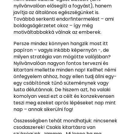
nyilvánvalóan elősegíti a fogyást), hanem
javítja az általános egészségünket is.
Továbbá serkenti endorfintermelést – ami
boldogságérzetet okoz – így még
motiváltabbakká válnak az emberek.
Persze mindez könnyen hangzik most itt
papíron – vagyis inkább képernyőn -, de
milyen stratégia van mögötte valójában?
Nyilvánvalóan nagyon fontos tervezni és
kitartani mellette minden nap! Kellhet némi
önfegyelem ahhoz, hogy ellen tudj állni egy-
egy csábítónak tűnő süteménynek vagy
lusta délutánnak. De hiszem azt, ha valaki
komolyan veszi ezt a célt és konzekvensen
teszi meg ezeket aprós lépéseket nap mint
nap – annak sikerülni fog!
Összességben tehát mondhatjuk: nincsenek
csodaszerek! Csakis kitartásra van
szüksögünk… Hmmm… Mi lenne ha ma