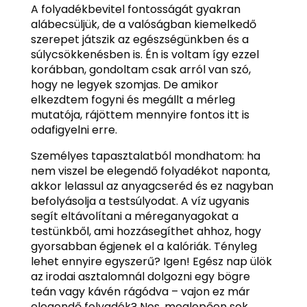
A folyadékbevitel fontosságát gyakran
alábecsüljük, de a valóságban kiemelkedő
szerepet játszik az egészségünkben és a
súlycsökkenésben is. Én is voltam így ezzel
korábban, gondoltam csak arról van szó,
hogy ne legyek szomjas. De amikor
elkezdtem fogyni és megállt a mérleg
mutatója, rájöttem mennyire fontos itt is
odafigyelni erre.
Személyes tapasztalatból mondhatom: ha
nem viszel be elegendő folyadékot naponta,
akkor lelassul az anyagcseréd és ez nagyban
befolyásolja a testsúlyodat. A víz ugyanis
segít eltávolítani a méreganyagokat a
testünkből, ami hozzásegíthet ahhoz, hogy
gyorsabban égjenek el a kalóriák. Tényleg
lehet ennyire egyszerű? Igen! Egész nap ülök
az irodai asztalomnál dolgozni egy bögre
teán vagy kávén rágódva – vajon ez már
elegendő folyadék? Nos, meglepően sok