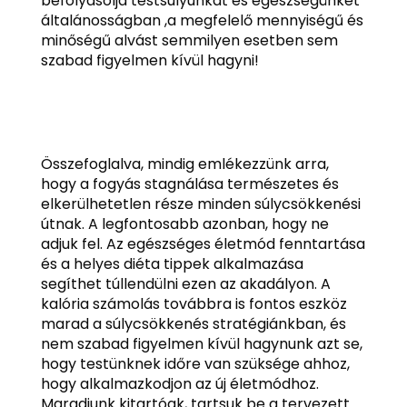
befolyásolja testsúlyunkat és egészségünket
általánosságban ,a megfelelő mennyiségű és
minőségű alvást semmilyen esetben sem
szabad figyelmen kívül hagyni!
Összefoglalva, mindig emlékezzünk arra,
hogy a fogyás stagnálása természetes és
elkerülhetetlen része minden súlycsökkenési
útnak. A legfontosabb azonban, hogy ne
adjuk fel. Az egészséges életmód fenntartása
és a helyes diéta tippek alkalmazása
segíthet túllendülni ezen az akadályon. A
kalória számolás továbbra is fontos eszköz
marad a súlycsökkenés stratégiánkban, és
nem szabad figyelmen kívül hagynunk azt se,
hogy testünknek időre van szüksége ahhoz,
hogy alkalmazkodjon az új életmódhoz.
Maradjunk kitartóak, tartsuk be a tervezett