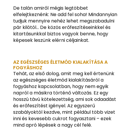
De talán amiről mégis legtöbbet
elfelejtkeznénk: Ne add fel soha! Mindannyian
tudjuk mennyire nehéz lehet megszabadulni
pár kilótól… De közös erőfeszítéseinkkel és
kitartásunkkal biztos vagyok benne, hogy
képesek leszünk elérni céljainkat.
AZ EGÉSZSÉGES ÉLETMÓD KIALAKÍTÁSA A
FOGYÁSHOZ
Tehát, az első dolog, amit meg kell értenünk
az egészséges életmód kialakításáról a
fogyáshoz kapcsolatban, hogy nem egyik
napról a másikra történő változás. Ez egy
hosszú távú kötelezettség, ami sok odaadást
és erőfeszítést igényel. Az egyszerű
szabályoktól kezdve, mint például több vizet
inni és kevesebb cukrot fogyasztani – ezek
mind apró lépések a nagy cél felé.