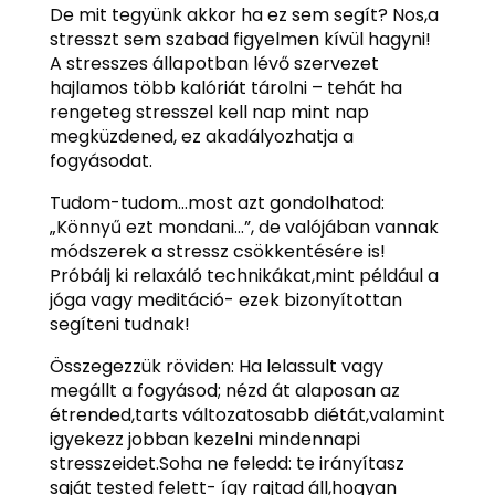
De mit tegyünk akkor ha ez sem segít? Nos,a
stresszt sem szabad figyelmen kívül hagyni!
A stresszes állapotban lévő szervezet
hajlamos több kalóriát tárolni – tehát ha
rengeteg stresszel kell nap mint nap
megküzdened, ez akadályozhatja a
fogyásodat.
Tudom-tudom…most azt gondolhatod:
„Könnyű ezt mondani…”, de valójában vannak
módszerek a stressz csökkentésére is!
Próbálj ki relaxáló technikákat,mint például a
jóga vagy meditáció- ezek bizonyítottan
segíteni tudnak!
Összegezzük röviden: Ha lelassult vagy
megállt a fogyásod; nézd át alaposan az
étrended,tarts változatosabb diétát,valamint
igyekezz jobban kezelni mindennapi
stresszeidet.Soha ne feledd: te irányítasz
saját tested felett- így rajtad áll,hogyan