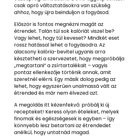
csak apró változtatásokra van szükség
ahhoz, hogy újra beinduljon a fogyásod.
Először is fontos megnézni magát az
étrendet. Talán túl sok kalóriát viszel be?
Vagy lehet, hogy túl keveset? Mindkét eset
rossz hatással lehet a fogyásodra. Az
alacsony kalória-bevitel ugyanis arra
késztetheti a szervezetet, hogy megpróbálja
„megtartani” a zsírtartalékait – vagyis
pontaz ellenkezője történik annak, amit
szeretnél elérni. Egy másik dolog pedig az
lehet, hogy egyszerűen unalmassá vált az
étrended és már nem élvezed azt.
A megoldás itt kézenfekvő: próbálj ki új
recepteket! Keress olyan ételeket, melyek
finomak és egészségesek is egyben – így
könnyebb lesz betartani az étrendedet
anélkül, hogy untatnád magad.