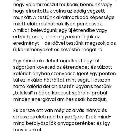
hogy valami rosszul működik bennünk vagy
hogy elrontottuk volna az eddig végzett
munkát. A testünk alkalmazkodó képessége
miatt előfordulhatnak ilyen periódusok.
Amikor belevágunk egy új étrendbe vagy
edzéstervbe, eleinte gyorsan látjuk az
eredményt – de idővel testünk megszokja az
új körülményeket és kevésbé reagál rá.
Egy másik oka lehet annak is, hogy túl
szigorúan követed az étrendedet és túlzott
kalóriahiányban szenvedsz. Igen! Egy ponton
túl ez inkább hátráltat mint segít. Hosszan
tartó kalória deficit esetén ugyanis testünk
„túlélési” módba kapcsol: spórolni próbál
minden energiával amihez csak hozzájut.
És persze ott van még az alvás hiánya és
stresszes életmód tényezője is. Ezek mind-
mind befolyásolják anyagcserénket és így
fogyásunkat.