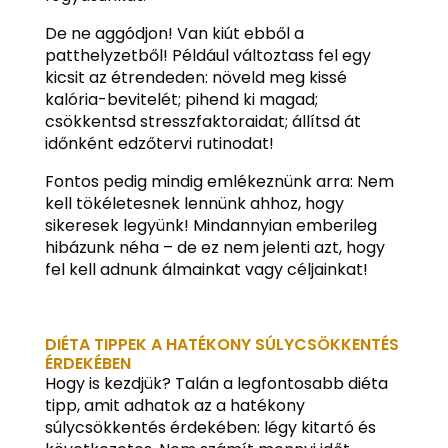
De ne aggódjon! Van kiút ebből a
patthelyzetből! Például változtass fel egy
kicsit az étrendeden: növeld meg kissé
kalória-bevitelét; pihend ki magad;
csökkentsd stresszfaktoraidat; állítsd át
időnként edzőtervi rutinodat!
Fontos pedig mindig emlékeznünk arra: Nem
kell tökéletesnek lennünk ahhoz, hogy
sikeresek legyünk! Mindannyian emberileg
hibázunk néha – de ez nem jelenti azt, hogy
fel kell adnunk álmainkat vagy céljainkat!
DIÉTA TIPPEK A HATÉKONY SÚLYCSÖKKENTÉS
ÉRDEKÉBEN
Hogy is kezdjük? Talán a legfontosabb diéta
tipp, amit adhatok az a hatékony
súlycsökkentés érdekében: légy kitartó és