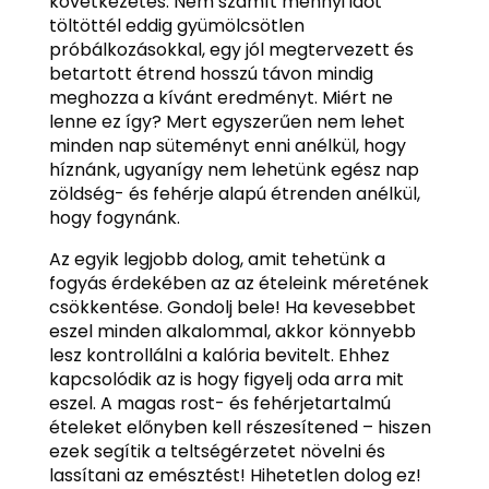
következetes. Nem számít mennyi időt
töltöttél eddig gyümölcsötlen
próbálkozásokkal, egy jól megtervezett és
betartott étrend hosszú távon mindig
meghozza a kívánt eredményt. Miért ne
lenne ez így? Mert egyszerűen nem lehet
minden nap süteményt enni anélkül, hogy
híznánk, ugyanígy nem lehetünk egész nap
zöldség- és fehérje alapú étrenden anélkül,
hogy fogynánk.
Az egyik legjobb dolog, amit tehetünk a
fogyás érdekében az az ételeink méretének
csökkentése. Gondolj bele! Ha kevesebbet
eszel minden alkalommal, akkor könnyebb
lesz kontrollálni a kalória bevitelt. Ehhez
kapcsolódik az is hogy figyelj oda arra mit
eszel. A magas rost- és fehérjetartalmú
ételeket előnyben kell részesítened – hiszen
ezek segítik a teltségérzetet növelni és
lassítani az emésztést! Hihetetlen dolog ez!