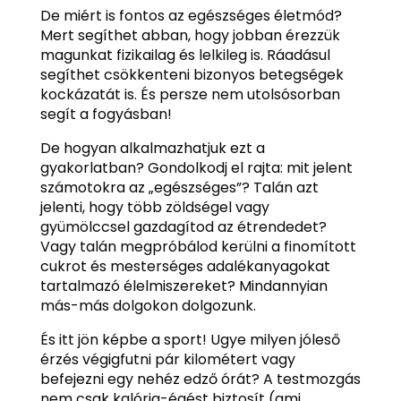
De miért is fontos az egészséges életmód?
Mert segíthet abban, hogy jobban érezzük
magunkat fizikailag és lelkileg is. Ráadásul
segíthet csökkenteni bizonyos betegségek
kockázatát is. És persze nem utolsósorban
segít a fogyásban!
De hogyan alkalmazhatjuk ezt a
gyakorlatban? Gondolkodj el rajta: mit jelent
számotokra az „egészséges”? Talán azt
jelenti, hogy több zöldségel vagy
gyümölccsel gazdagítod az étrendedet?
Vagy talán megpróbálod kerülni a finomított
cukrot és mesterséges adalékanyagokat
tartalmazó élelmiszereket? Mindannyian
más-más dolgokon dolgozunk.
És itt jön képbe a sport! Ugye milyen jóleső
érzés végigfutni pár kilométert vagy
befejezni egy nehéz edző órát? A testmozgás
nem csak kalória-égést biztosít (ami