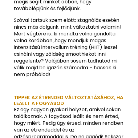
mégis segít minket abban, hogy
továbblépjünk és fejlődjünk.
Szóval tartsuk szem előtt: stagnálás esetén
nincs más dolgunk, mint változtatni valamin!
Mert végtére is…ki mondta volna gondolta
volna korábban ,hogy mondjuk magas
intenzitású intervallum tréning (HIIT) leszel
csinálni vagy zöldség smoothiekat inni
reggelente? Valójában sosem tudhatod mi
válik majd be igazán számodra – hacsak ki
nem próbálod!
TIPPEK AZ ÉTRENDED VÁLTOZTATÁSÁHOZ, HA
LEÁLLT A FOGYÁSOD
Ez egy nagyon gyakori helyzet, amivel sokan
találkoznak. A fogyásod leállt és nem érted,
hogy miért. Pedig úgy érzed, minden rendben
van az étrendeddel és az
edzésprogramoddal is. De ne aggódj! Sokszor