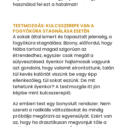
használod fel ezt a hatalmat!
TESTMOZGÁS: KULCSSZEREPE VAN A
FOGYÓKÚRA STAGNÁLÁSA ESETÉN
A sokak által ismert és tapasztalt jelenség, a
fogyókúra stagnálása. Bizony, előfordul, hogy
hiába tartod magad szigorúan az
étrendedhez, egyszer csak megáll a
súlyvesztésed. Ilyenkor hajlamosak vagyunk
azt gondolni, hogy valamit elrontottunk, talán
túl kevés kalóriát viszünk be vagy épp
ellenkezőleg, túl sokat eszünk. De mit
tehetünk ilyenkor? A testmozgás itt jön
képbe mint kulcsszereplő.
Az emberi test egy bonyolult rendszer. Nem
szereti a radikális változásokat és mindig
próbálja megőrizni az egyensúlyát. Ezért van
az, hogy ha drasztikusan megvonjuk tőle a