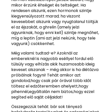
mikor érzünk éhséget és teltséget. Ha
rendesen alszunk, ezen hormonok szintje
kiegyensúlyozott marad; ha viszont
kevesebbet alszunk vagy nyugtalanul töltjük
el az éjszakát, a ghrelin (amely jelzi
agyunknak, hogy enni kell) szintje megnőhet,
míg a leptin (ami azt jelzi nekünk, hogy tele
vagyunk) csökkenhet.
Még valami: tudtad-e? Azoknál az
embereknél is nagyobb eséllyel fordul elő
túlsúly vagy elhízás akik huzamosabb ideig
keveset alszanak – még akkor is ha diétázva
próbálnak fogyni! Tehát amikor azt
gondolod,hogy csak pár órával több időt
töltesz el edzőteremben ahelyett,hogy
pihennél,egyáltalán nem biztos,hogy ezzel
segíted elő saját céljaidat!
Összegezzük tehát: bár sok tényező