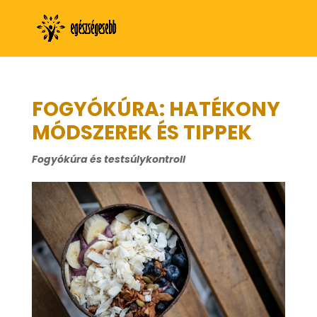
FOGYÓKÚRA: HATÉKONY
MÓDSZEREK ÉS TIPPEK
Fogyókúra és testsúlykontroll