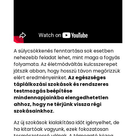
A súlycsökkenés fenntartása sok esetben
nehezebb feladat lehet, mint maga a fogyás
folyamata. Az életmódváltás kulcsszerepet
játszik abban, hogy hosszú távon megőrizzük
elért eredményeinket.
Az egészséges
táplálkozási szokások és rendszeres
testmozgás beépítése
mindennapjainkba elengedhetetlen
ahhoz, hogy ne térjünk vissza régi
szokásainkhoz.
Az új szokások kialakítása időt igényelhet, de
ha kitartóak vagyunk, ezek fokozatosan
természetessé válnak. A támogató közeg