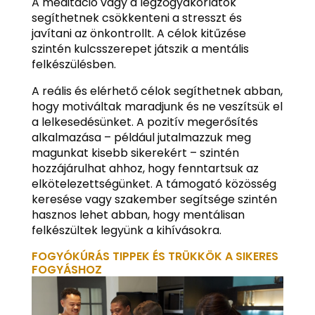
A meditáció vagy a légzőgyakorlatok
segíthetnek csökkenteni a stresszt és
javítani az önkontrollt. A célok kitűzése
szintén kulcsszerepet játszik a mentális
felkészülésben.
A reális és elérhető célok segíthetnek abban,
hogy motiváltak maradjunk és ne veszítsük el
a lelkesedésünket. A pozitív megerősítés
alkalmazása – például jutalmazzuk meg
magunkat kisebb sikerekért – szintén
hozzájárulhat ahhoz, hogy fenntartsuk az
elkötelezettségünket. A támogató közösség
keresése vagy szakember segítsége szintén
hasznos lehet abban, hogy mentálisan
felkészültek legyünk a kihívásokra.
FOGYÓKÚRÁS TIPPEK ÉS TRÜKKÖK A SIKERES
FOGYÁSHOZ