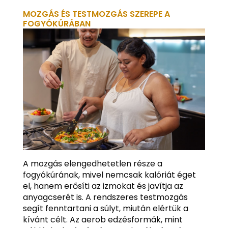
MOZGÁS ÉS TESTMOZGÁS SZEREPE A
FOGYÓKÚRÁBAN
A mozgás elengedhetetlen része a
fogyókúrának, mivel nemcsak kalóriát éget
el, hanem erősíti az izmokat és javítja az
anyagcserét is. A rendszeres testmozgás
segít fenntartani a súlyt, miután elértük a
kívánt célt. Az aerob edzésformák, mint