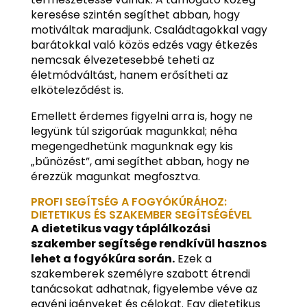
keresése szintén segíthet abban, hogy
motiváltak maradjunk. Családtagokkal vagy
barátokkal való közös edzés vagy étkezés
nemcsak élvezetesebbé teheti az
életmódváltást, hanem erősítheti az
elköteleződést is.
Emellett érdemes figyelni arra is, hogy ne
legyünk túl szigorúak magunkkal; néha
megengedhetünk magunknak egy kis
„bűnözést”, ami segíthet abban, hogy ne
érezzük magunkat megfosztva.
PROFI SEGÍTSÉG A FOGYÓKÚRÁHOZ:
DIETETIKUS ÉS SZAKEMBER SEGÍTSÉGÉVEL
A dietetikus vagy táplálkozási
szakember segítsége rendkívül hasznos
lehet a fogyókúra során.
Ezek a
szakemberek személyre szabott étrendi
tanácsokat adhatnak, figyelembe véve az
egyéni igényeket és célokat. Egy dietetikus