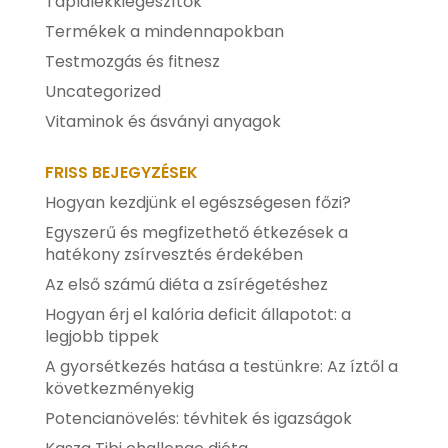
Táplálékkiegészítők
Termékek a mindennapokban
Testmozgás és fitnesz
Uncategorized
Vitaminok és ásványi anyagok
FRISS BEJEGYZÉSEK
Hogyan kezdjünk el egészségesen főzi?
Egyszerű és megfizethető étkezések a
hatékony zsírvesztés érdekében
Az első számú diéta a zsírégetéshez
Hogyan érj el kalória deficit állapotot: a
legjobb tippek
A gyorsétkezés hatása a testünkre: Az íztől a
következményekig
Potencianövelés: tévhitek és igazságok