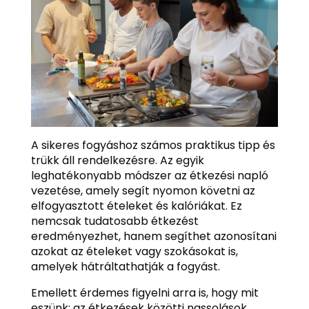
A sikeres fogyáshoz számos praktikus tipp és
trükk áll rendelkezésre. Az egyik
leghatékonyabb módszer az étkezési napló
vezetése, amely segít nyomon követni az
elfogyasztott ételeket és kalóriákat. Ez
nemcsak tudatosabb étkezést
eredményezhet, hanem segíthet azonosítani
azokat az ételeket vagy szokásokat is,
amelyek hátráltathatják a fogyást.
Emellett érdemes figyelni arra is, hogy mit
eszünk: az étkezések közötti nassolások