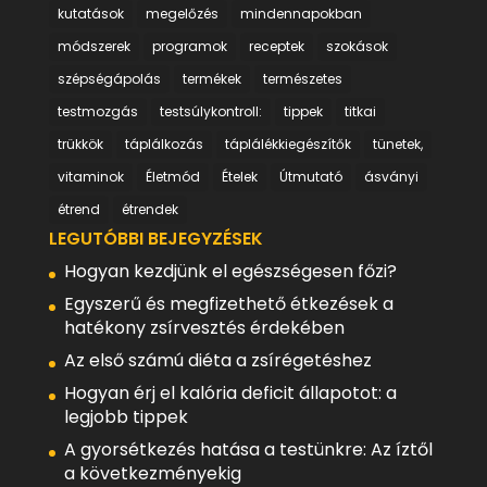
kutatások
megelőzés
mindennapokban
módszerek
programok
receptek
szokások
szépségápolás
termékek
természetes
testmozgás
testsúlykontroll:
tippek
titkai
trükkök
táplálkozás
táplálékkiegészítők
tünetek,
vitaminok
Életmód
Ételek
Útmutató
ásványi
étrend
étrendek
LEGUTÓBBI BEJEGYZÉSEK
Hogyan kezdjünk el egészségesen főzi?
Egyszerű és megfizethető étkezések a
hatékony zsírvesztés érdekében
Az első számú diéta a zsírégetéshez
Hogyan érj el kalória deficit állapotot: a
legjobb tippek
A gyorsétkezés hatása a testünkre: Az íztől
a következményekig