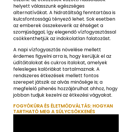
helyett válasszunk egészséges
alternatívákat. A hidratáltság fenntartása is
kulcsfontosságú tényező lehet. Sok esetben
az emberek összekeverik az éhséget a
szomjúsággal, így elegendő vízfogyasztással
csökkenthetjük az indokolatlan falatozást.
A napi vízfogyasztás növelése mellett
érdemes figyelni arra is, hogy kerüljük el az
üdítőitalokat és cukros italokat, amelyek
felesleges kalóriákat tartalmaznak. A
rendszeres étkezések mellett fontos
szerepet játszik az alvás minősége is; a
megfelelő pihenés hozzájárulhat ahhoz, hogy
jobban tudjuk kezelni az étkezési vágyakat.
FOGYÓKÚRA ÉS ÉLETMÓDVÁLTÁS: HOGYAN
TARTHATÓ MEG A SÚLYCSÖKKENÉS