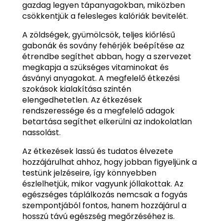
gazdag legyen tápanyagokban, miközben
csökkentjük a felesleges kalóriák bevitelét.
A zöldségek, gyümölcsök, teljes kiőrlésű
gabonák és sovány fehérjék beépítése az
étrendbe segíthet abban, hogy a szervezet
megkapja a szükséges vitaminokat és
ásványi anyagokat. A megfelelő étkezési
szokások kialakítása szintén
elengedhetetlen. Az étkezések
rendszeressége és a megfelelő adagok
betartása segíthet elkerülni az indokolatlan
nassolást.
Az étkezések lassú és tudatos élvezete
hozzájárulhat ahhoz, hogy jobban figyeljünk a
testünk jelzéseire, így könnyebben
észlelhetjük, mikor vagyunk jóllakottak. Az
egészséges táplálkozás nemcsak a fogyás
szempontjából fontos, hanem hozzájárul a
hosszú távú egészség megőrzéséhez is.