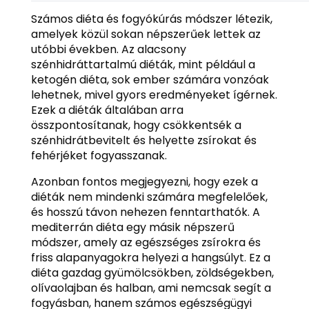
Számos diéta és fogyókúrás módszer létezik,
amelyek közül sokan népszerűek lettek az
utóbbi években. Az alacsony
szénhidráttartalmú diéták, mint például a
ketogén diéta, sok ember számára vonzóak
lehetnek, mivel gyors eredményeket ígérnek.
Ezek a diéták általában arra
összpontosítanak, hogy csökkentsék a
szénhidrátbevitelt és helyette zsírokat és
fehérjéket fogyasszanak.
Azonban fontos megjegyezni, hogy ezek a
diéták nem mindenki számára megfelelőek,
és hosszú távon nehezen fenntarthatók. A
mediterrán diéta egy másik népszerű
módszer, amely az egészséges zsírokra és
friss alapanyagokra helyezi a hangsúlyt. Ez a
diéta gazdag gyümölcsökben, zöldségekben,
olívaolajban és halban, ami nemcsak segít a
fogyásban, hanem számos egészségügyi