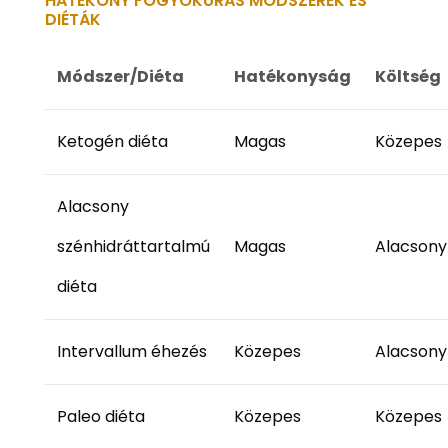
HATÉKONY FOGYÓKÚRÁS MÓDSZEREK ÉS
DIÉTÁK
Módszer/Diéta
Hatékonyság
Költség
Ketogén diéta
Magas
Közepes
Alacsony
szénhidráttartalmú
Magas
Alacsony
diéta
Intervallum éhezés
Közepes
Alacsony
Paleo diéta
Közepes
Közepes