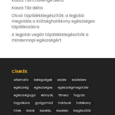
Kasza Tibi challenge diéta
Kasza Tibi diéta
Olcsó táplálékkiegészítők: a legjobb
megoldás a költséghatékony egészséges
táplálkozásra
A legjobb vegán táplálékkiegészítők a
mindennapi egészségért
CÍMKÉK
alternatív
betegségek
edzés
edzésterv
egészség
egészséges
egészségmegőrzés
egészségügyi
előnyök,
fitnesz
fogyás
fogyókúra
gyógymód
hatások
hatékony
hírek
italok
kezelés,
kezelési
kiegészítők: