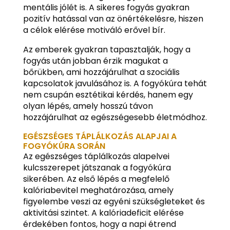
mentális jólét is. A sikeres fogyás gyakran
pozitív hatással van az önértékelésre, hiszen
a célok elérése motiváló erővel bír.
Az emberek gyakran tapasztalják, hogy a
fogyás után jobban érzik magukat a
bőrükben, ami hozzájárulhat a szociális
kapcsolatok javulásához is. A fogyókúra tehát
nem csupán esztétikai kérdés, hanem egy
olyan lépés, amely hosszú távon
hozzájárulhat az egészségesebb életmódhoz.
EGÉSZSÉGES TÁPLÁLKOZÁS ALAPJAI A
FOGYÓKÚRA SORÁN
Az egészséges táplálkozás alapelvei
kulcsszerepet játszanak a fogyókúra
sikerében. Az első lépés a megfelelő
kalóriabevitel meghatározása, amely
figyelembe veszi az egyéni szükségleteket és
aktivitási szintet. A kalóriadeficit elérése
érdekében fontos, hogy a napi étrend