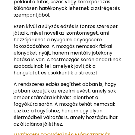
például a futás, úszás vagy kerékpározás
különösen hatékonyak lehetnek a zsírégetés
szempontjából.
Ezen kívül a súlyzós edzés is fontos szerepet
játszik, mivel növeli az izomtömeget, ami
hozzájárulhat a nyugalmi anyagcsere
fokozódásához. A mozgás nemcsak fizikai
előnyöket nyújt, hanem mentális jótékony
hatása is van. A testmozgás során endorfinok
szabadulnak fel, amelyek javítják a
hangulatot és csökkentik a stresszt.
A rendszeres edzés segíthet abban is, hogy
jobban kezeljük az érzelmi evést, amely sok
ember számára kihívást jelenthet a
fogyókúra során. A mozgás tehát nemcsak
eszköz a fogyáshoz, hanem egy olyan
életmódbeli változás is, amely hozzájárulhat
az általános jóléthez.