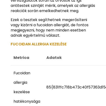
vérvizsgálatok során az orvosok az IgE
antitestek szintjét mérik, amelyek az allergiás
reakciók során emelkedhetnek meg.
Ezek a tesztek segíthetnek megerősíteni
vagy kizárni a fucoidan allergiát, de fontos
megjegyezni, hogy nem minden esetben
adnak egyértelmű választ.
FUCOIDAN ALLERGIA KEZELÉSE
Metrica
Adatok
Fucoidan
allergia
85{831ffc718b473c40f57363d1
kezelése
hatékonysága