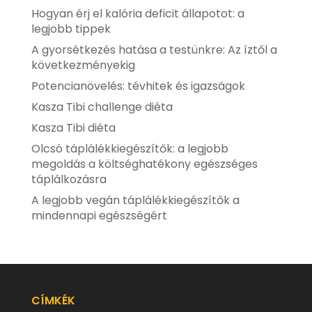
Hogyan érj el kalória deficit állapotot: a
legjobb tippek
A gyorsétkezés hatása a testünkre: Az íztől a
következményekig
Potencianövelés: tévhitek és igazságok
Kasza Tibi challenge diéta
Kasza Tibi diéta
Olcsó táplálékkiegészítők: a legjobb
megoldás a költséghatékony egészséges
táplálkozásra
A legjobb vegán táplálékkiegészítők a
mindennapi egészségért
CÍMKÉK