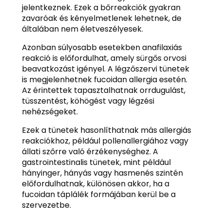
jelentkeznek. Ezek a bőrreakciók gyakran
zavaróak és kényelmetlenek lehetnek, de
általában nem életveszélyesek.
Azonban súlyosabb esetekben anafilaxiás
reakció is előfordulhat, amely sürgős orvosi
beavatkozást igényel. A légzőszervi tünetek
is megjelenhetnek fucoidan allergia esetén.
Az érintettek tapasztalhatnak orrdugulást,
tüsszentést, köhögést vagy légzési
nehézségeket.
Ezek a tünetek hasonlíthatnak más allergiás
reakciókhoz, például pollenallergiához vagy
állati szőrre való érzékenységhez. A
gastrointestinalis tünetek, mint például
hányinger, hányás vagy hasmenés szintén
előfordulhatnak, különösen akkor, ha a
fucoidan táplálék formájában kerül be a
szervezetbe.