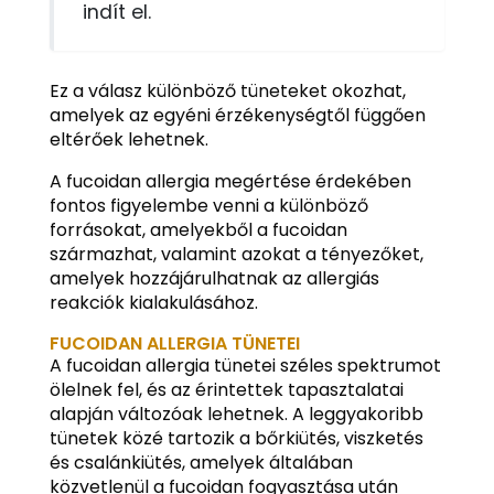
indít el.
Ez a válasz különböző tüneteket okozhat,
amelyek az egyéni érzékenységtől függően
eltérőek lehetnek.
A fucoidan allergia megértése érdekében
fontos figyelembe venni a különböző
forrásokat, amelyekből a fucoidan
származhat, valamint azokat a tényezőket,
amelyek hozzájárulhatnak az allergiás
reakciók kialakulásához.
FUCOIDAN ALLERGIA TÜNETEI
A fucoidan allergia tünetei széles spektrumot
ölelnek fel, és az érintettek tapasztalatai
alapján változóak lehetnek. A leggyakoribb
tünetek közé tartozik a bőrkiütés, viszketés
és csalánkiütés, amelyek általában
közvetlenül a fucoidan fogyasztása után