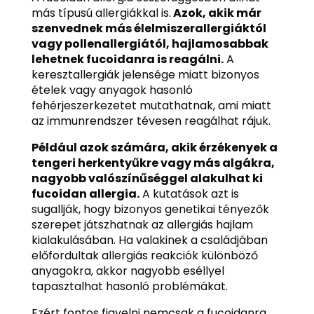
más típusú allergiákkal is.
Azok, akik már
szenvednek más élelmiszerallergiáktól
vagy pollenallergiától, hajlamosabbak
lehetnek fucoidanra is reagálni.
A
keresztallergiák jelensége miatt bizonyos
ételek vagy anyagok hasonló
fehérjeszerkezetet mutathatnak, ami miatt
az immunrendszer tévesen reagálhat rájuk.
Például azok számára, akik érzékenyek a
tengeri herkentyűkre vagy más algákra,
nagyobb valószínűséggel alakulhat ki
fucoidan allergia.
A kutatások azt is
sugallják, hogy bizonyos genetikai tényezők
szerepet játszhatnak az allergiás hajlam
kialakulásában. Ha valakinek a családjában
előfordultak allergiás reakciók különböző
anyagokra, akkor nagyobb eséllyel
tapasztalhat hasonló problémákat.
Ezért fontos figyelni nemcsak a fucoidanra