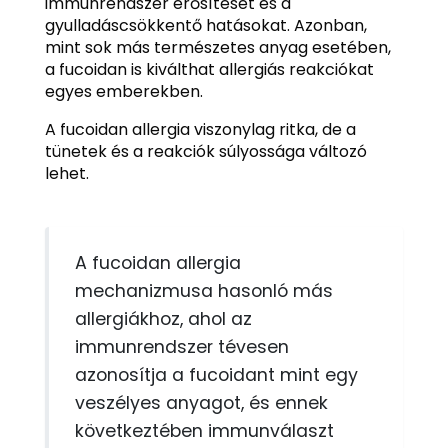
immunrendszer erősítését és a
gyulladáscsökkentő hatásokat. Azonban,
mint sok más természetes anyag esetében,
a fucoidan is kiválthat allergiás reakciókat
egyes emberekben.
A fucoidan allergia viszonylag ritka, de a
tünetek és a reakciók súlyossága változó
lehet.
A fucoidan allergia
mechanizmusa hasonló más
allergiákhoz, ahol az
immunrendszer tévesen
azonosítja a fucoidant mint egy
veszélyes anyagot, és ennek
következtében immunválaszt