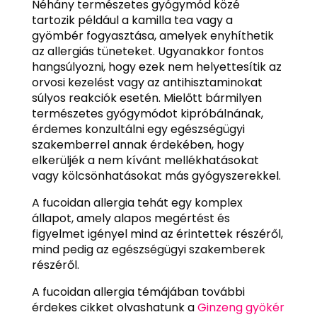
Néhány természetes gyógymód közé
tartozik például a kamilla tea vagy a
gyömbér fogyasztása, amelyek enyhíthetik
az allergiás tüneteket. Ugyanakkor fontos
hangsúlyozni, hogy ezek nem helyettesítik az
orvosi kezelést vagy az antihisztaminokat
súlyos reakciók esetén. Mielőtt bármilyen
természetes gyógymódot kipróbálnának,
érdemes konzultálni egy egészségügyi
szakemberrel annak érdekében, hogy
elkerüljék a nem kívánt mellékhatásokat
vagy kölcsönhatásokat más gyógyszerekkel.
A fucoidan allergia tehát egy komplex
állapot, amely alapos megértést és
figyelmet igényel mind az érintettek részéről,
mind pedig az egészségügyi szakemberek
részéről.
A fucoidan allergia témájában további
érdekes cikket olvashatunk a
Ginzeng gyökér