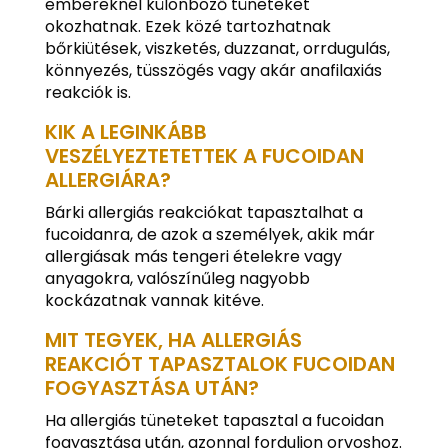
embereknél különböző tüneteket
okozhatnak. Ezek közé tartozhatnak
bőrkiütések, viszketés, duzzanat, orrdugulás,
könnyezés, tüsszögés vagy akár anafilaxiás
reakciók is.
KIK A LEGINKÁBB
VESZÉLYEZTETETTEK A FUCOIDAN
ALLERGIÁRA?
Bárki allergiás reakciókat tapasztalhat a
fucoidanra, de azok a személyek, akik már
allergiásak más tengeri ételekre vagy
anyagokra, valószínűleg nagyobb
kockázatnak vannak kitéve.
MIT TEGYEK, HA ALLERGIÁS
REAKCIÓT TAPASZTALOK FUCOIDAN
FOGYASZTÁSA UTÁN?
Ha allergiás tüneteket tapasztal a fucoidan
fogyasztása után, azonnal forduljon orvoshoz.