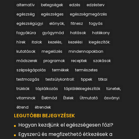
alternatív
betegségek
edzés
edzésterv
egészség
egészséges
egészségmegőrzés
egészségügyi
előnyök,
fitnesz
fogyás
fogyókúra
gyógymód
hatások
hatékony
hírek
italok
kezelés,
kezelési
kiegészítők:
kutatások
megelőzés
mindennapokban
módszerek
programok
receptek
szokások
szépségápolás
termékek
természetes
testmozgás
testsúlykontroll:
tippek
titkai
trükkök
táplálkozás
táplálékkiegészítők
tünetek,
vitaminok
Életmód
Ételek
Útmutató
ásványi
étrend
étrendek
LEGUTÓBBI BEJEGYZÉSEK
Hogyan kezdjünk el egészségesen főzi?
Egyszerű és megfizethető étkezések a