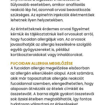
Súlyosabb esetekben, amikor anafilaxiás
reakció lép fel, azonnali orvosi beavatkozás
szükséges. Az epinefrin injekciók életmentőek
lehetnek ilyen helyzetekben.
Az érintetteknek érdemes orvosi figyelmet
kérniük és tájékoztatniuk kell orvosukat arról,
hogy fucoidan allergiájuk van. Az orvosok
javasolhatják az allergia kezelésére szolgáló
egyéb gyógyszereket is, például
kortikoszteroidokat vagy inhalátorokat.
FUCOIDAN ALLERGIA MEGELŐZÉSE
A fucoidan allergia megelőzése elsősorban
az allergén elkerülésén alapul. Azok számára,
akik már tapasztaltak allergiás reakciót
fucoidannal szemben, elengedhetetlen, hogy
alaposan átnézzék az ételek címkéit és
összetevőit. A barna algák gyakori összetevői
sok ázsiai ételben megtalálhatók, így fontos
tudatosan választani az étkezéseket.