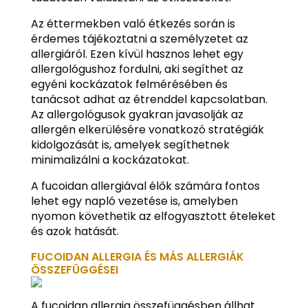
Az éttermekben való étkezés során is
érdemes tájékoztatni a személyzetet az
allergiáról. Ezen kívül hasznos lehet egy
allergológushoz fordulni, aki segíthet az
egyéni kockázatok felmérésében és
tanácsot adhat az étrenddel kapcsolatban.
Az allergológusok gyakran javasolják az
allergén elkerülésére vonatkozó stratégiák
kidolgozását is, amelyek segíthetnek
minimalizálni a kockázatokat.
A fucoidan allergiával élők számára fontos
lehet egy napló vezetése is, amelyben
nyomon követhetik az elfogyasztott ételeket
és azok hatását.
FUCOIDAN ALLERGIA ÉS MÁS ALLERGIÁK
ÖSSZEFÜGGÉSEI
A fucoidan allergia összefüggésben állhat