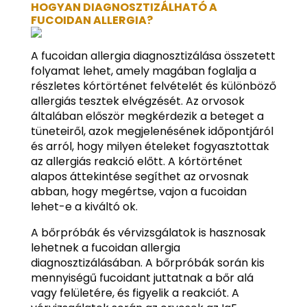
HOGYAN DIAGNOSZTIZÁLHATÓ A
FUCOIDAN ALLERGIA?
A fucoidan allergia diagnosztizálása összetett
folyamat lehet, amely magában foglalja a
részletes kórtörténet felvételét és különböző
allergiás tesztek elvégzését. Az orvosok
általában először megkérdezik a beteget a
tüneteiről, azok megjelenésének időpontjáról
és arról, hogy milyen ételeket fogyasztottak
az allergiás reakció előtt. A kórtörténet
alapos áttekintése segíthet az orvosnak
abban, hogy megértse, vajon a fucoidan
lehet-e a kiváltó ok.
A bőrpróbák és vérvizsgálatok is hasznosak
lehetnek a fucoidan allergia
diagnosztizálásában. A bőrpróbák során kis
mennyiségű fucoidant juttatnak a bőr alá
vagy felületére, és figyelik a reakciót. A