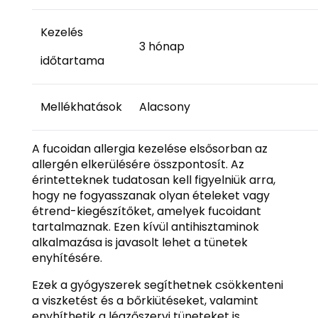
Kezelés
3 hónap
időtartama
Mellékhatások
Alacsony
A fucoidan allergia kezelése elsősorban az
allergén elkerülésére összpontosít. Az
érintetteknek tudatosan kell figyelniük arra,
hogy ne fogyasszanak olyan ételeket vagy
étrend-kiegészítőket, amelyek fucoidant
tartalmaznak. Ezen kívül antihisztaminok
alkalmazása is javasolt lehet a tünetek
enyhítésére.
Ezek a gyógyszerek segíthetnek csökkenteni
a viszketést és a bőrkiütéseket, valamint
enyhíthetik a légzőszervi tüneteket is.