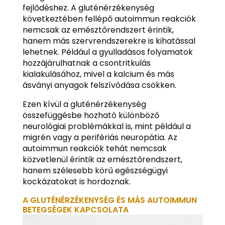
fejlődéshez. A gluténérzékenység
következtében fellépő autoimmun reakciók
nemcsak az emésztőrendszert érintik,
hanem más szervrendszerekre is kihatással
lehetnek. Például a gyulladásos folyamatok
hozzájárulhatnak a csontritkulás
kialakulásához, mivel a kalcium és más
ásványi anyagok felszívódása csökken.
Ezen kívül a gluténérzékenység
összefüggésbe hozható különböző
neurológiai problémákkal is, mint például a
migrén vagy a perifériás neuropátia. Az
autoimmun reakciók tehát nemcsak
közvetlenül érintik az emésztőrendszert,
hanem szélesebb körű egészségügyi
kockázatokat is hordoznak.
A GLUTÉNÉRZÉKENYSÉG ÉS MÁS AUTOIMMUN
BETEGSÉGEK KAPCSOLATA