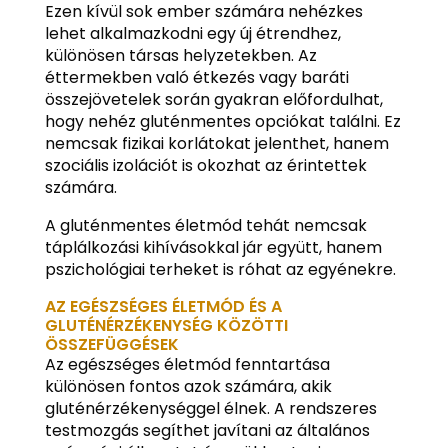
Ezen kívül sok ember számára nehézkes
lehet alkalmazkodni egy új étrendhez,
különösen társas helyzetekben. Az
éttermekben való étkezés vagy baráti
összejövetelek során gyakran előfordulhat,
hogy nehéz gluténmentes opciókat találni. Ez
nemcsak fizikai korlátokat jelenthet, hanem
szociális izolációt is okozhat az érintettek
számára.
A gluténmentes életmód tehát nemcsak
táplálkozási kihívásokkal jár együtt, hanem
pszichológiai terheket is róhat az egyénekre.
AZ EGÉSZSÉGES ÉLETMÓD ÉS A
GLUTÉNÉRZÉKENYSÉG KÖZÖTTI
ÖSSZEFÜGGÉSEK
Az egészséges életmód fenntartása
különösen fontos azok számára, akik
gluténérzékenységgel élnek. A rendszeres
testmozgás segíthet javítani az általános