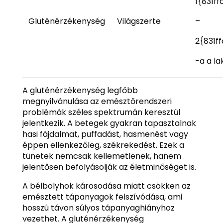
1{831f
Gluténérzékenység
Világszerte
–
2{831f
-a a l
A gluténérzékenység legfőbb
megnyilvánulása az emésztőrendszeri
problémák széles spektrumán keresztül
jelentkezik. A betegek gyakran tapasztalnak
hasi fájdalmat, puffadást, hasmenést vagy
éppen ellenkezőleg, székrekedést. Ezek a
tünetek nemcsak kellemetlenek, hanem
jelentősen befolyásolják az életminőséget is.
A bélbolyhok károsodása miatt csökken az
emésztett tápanyagok felszívódása, ami
hosszú távon súlyos tápanyaghiányhoz
vezethet. A gluténérzékenység