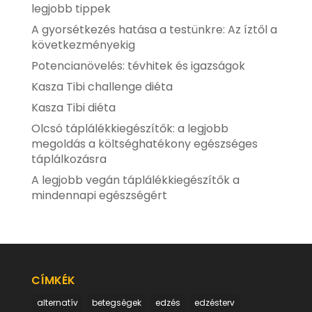
legjobb tippek
A gyorsétkezés hatása a testünkre: Az íztől a
következményekig
Potencianövelés: tévhitek és igazságok
Kasza Tibi challenge diéta
Kasza Tibi diéta
Olcsó táplálékkiegészítők: a legjobb
megoldás a költséghatékony egészséges
táplálkozásra
A legjobb vegán táplálékkiegészítők a
mindennapi egészségért
CÍMKÉK
alternatív
betegségek
edzés
edzésterv