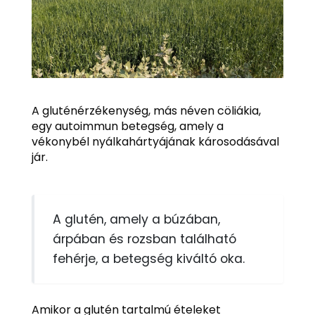
A gluténérzékenység, más néven cöliákia,
egy autoimmun betegség, amely a
vékonybél nyálkahártyájának károsodásával
jár.
A glutén, amely a búzában,
árpában és rozsban található
fehérje, a betegség kiváltó oka.
Amikor a glutén tartalmú ételeket