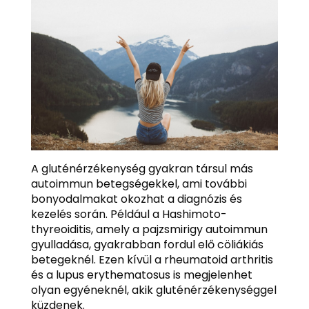
A gluténérzékenység gyakran társul más
autoimmun betegségekkel, ami további
bonyodalmakat okozhat a diagnózis és
kezelés során. Például a Hashimoto-
thyreoiditis, amely a pajzsmirigy autoimmun
gyulladása, gyakrabban fordul elő cöliákiás
betegeknél. Ezen kívül a rheumatoid arthritis
és a lupus erythematosus is megjelenhet
olyan egyéneknél, akik gluténérzékenységgel
küzdenek.