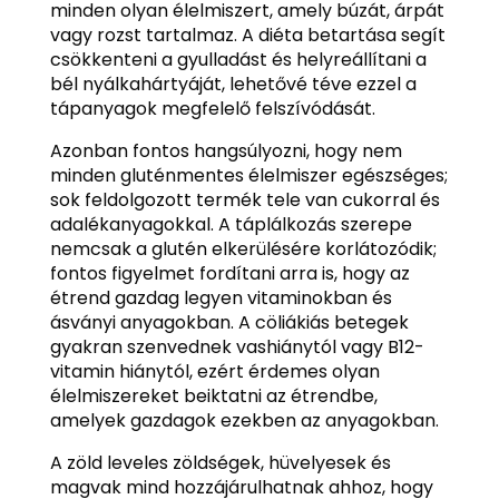
minden olyan élelmiszert, amely búzát, árpát
vagy rozst tartalmaz. A diéta betartása segít
csökkenteni a gyulladást és helyreállítani a
bél nyálkahártyáját, lehetővé téve ezzel a
tápanyagok megfelelő felszívódását.
Azonban fontos hangsúlyozni, hogy nem
minden gluténmentes élelmiszer egészséges;
sok feldolgozott termék tele van cukorral és
adalékanyagokkal. A táplálkozás szerepe
nemcsak a glutén elkerülésére korlátozódik;
fontos figyelmet fordítani arra is, hogy az
étrend gazdag legyen vitaminokban és
ásványi anyagokban. A cöliákiás betegek
gyakran szenvednek vashiánytól vagy B12-
vitamin hiánytól, ezért érdemes olyan
élelmiszereket beiktatni az étrendbe,
amelyek gazdagok ezekben az anyagokban.
A zöld leveles zöldségek, hüvelyesek és
magvak mind hozzájárulhatnak ahhoz, hogy