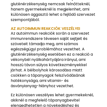
gluténérzékenység nemcsak felnőtteknél,
hanem gyermekeknél is megjelenhet, ami
különösen aggasztó lehet a fejlődő szervezet
szempontjából.
AZ AUTOIMMUN REAKCIÓK VESZÉLYEI
Az autoimmun reakciók során a szervezet
immunrendszere tévesen saját sejtjeit és
szöveteit támadja meg, ami számos
egészségügyi problémához vezethet. A
gluténérzékenység esetében ez a reakció a
vékonybél nyálkahártyájára irányul, ami
hosszú távon súlyos következményekkel
járhat. A bélbolyhok károsodása miatt
csökken a tápanyagok felszívódásának
hatékonysága, ami vitamin- és
ásványianyag-hiányhoz vezethet.
Ez különösen veszélyes lehet gyermekeknél,
akiknél a megfelelő tápanyagbevitel
elengedhetetlen a növekedéshez és