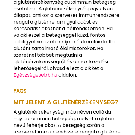
a gluténérzékenység autoimmun betegség
esetében. A gluténérzékenység egy olyan
állapot, amikor a szervezet immunrendszere
reagál a gluténre, ami gyulladást és
károsodást okozhat a bélrendszerben. Ha
valaki ezzel a betegséggel küzd, fontos
odafigyelnie az étrendjére és kerülnie kell a
glutént tartalmazó élelmiszereket. Ha
szeretnél többet megtudni a
gluténérzékenységről és annak kezelési
lehetőségeiről, olvasd el ezt a cikket a
Egészségesebb.hu
oldalon.
FAQS
MIT JELENT A GLUTÉNÉRZÉKENYSÉG?
A gluténérzékenység, más néven cöliákia,
egy autoimmun betegség, melyet a glutén
nevű fehérje okoz. A betegség során a
szervezet immunrendszere reagál a gluténre,