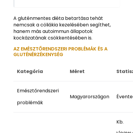
A gluténmentes diéta betartása tehát
nemcsak a cöliákia kezelésében segíthet,
hanem más autoimmun állapotok
kockázatának csökkentésében is.
AZ EMÉSZTŐRENDSZERI PROBLÉMÁK ÉS A
GLUTÉNÉRZÉKENYSÉG
Kategória
Méret
Statis
Emésztőrendszeri
Magyarországon
Évente 
problémák
Kb.