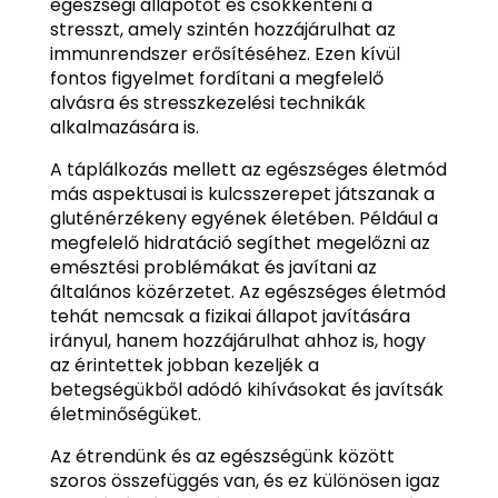
egészségi állapotot és csökkenteni a
stresszt, amely szintén hozzájárulhat az
immunrendszer erősítéséhez. Ezen kívül
fontos figyelmet fordítani a megfelelő
alvásra és stresszkezelési technikák
alkalmazására is.
A táplálkozás mellett az egészséges életmód
más aspektusai is kulcsszerepet játszanak a
gluténérzékeny egyének életében. Például a
megfelelő hidratáció segíthet megelőzni az
emésztési problémákat és javítani az
általános közérzetet. Az egészséges életmód
tehát nemcsak a fizikai állapot javítására
irányul, hanem hozzájárulhat ahhoz is, hogy
az érintettek jobban kezeljék a
betegségükből adódó kihívásokat és javítsák
életminőségüket.
Az étrendünk és az egészségünk között
szoros összefüggés van, és ez különösen igaz