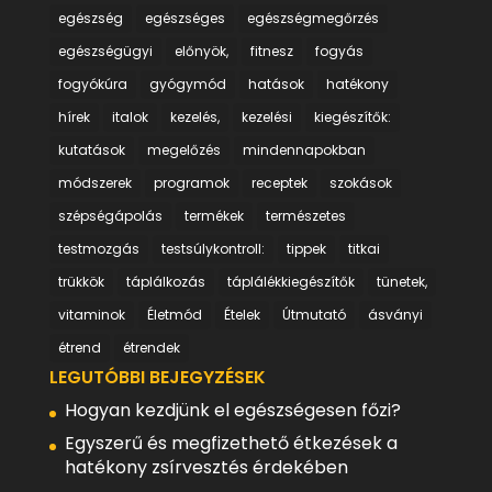
egészség
egészséges
egészségmegőrzés
egészségügyi
előnyök,
fitnesz
fogyás
fogyókúra
gyógymód
hatások
hatékony
hírek
italok
kezelés,
kezelési
kiegészítők:
kutatások
megelőzés
mindennapokban
módszerek
programok
receptek
szokások
szépségápolás
termékek
természetes
testmozgás
testsúlykontroll:
tippek
titkai
trükkök
táplálkozás
táplálékkiegészítők
tünetek,
vitaminok
Életmód
Ételek
Útmutató
ásványi
étrend
étrendek
LEGUTÓBBI BEJEGYZÉSEK
Hogyan kezdjünk el egészségesen főzi?
Egyszerű és megfizethető étkezések a
hatékony zsírvesztés érdekében