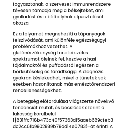
fogyasztanak, a szervezet immunrendszere
tévesen támadja meg a bélsejteket, ami
gyulladást és a bélbolyhok elpusztulását
okozza.
Ez a folyamat megnehezíti a tápanyagok
felszívódását, ami különféle egészségügyi
problémákhoz vezethet. A
gluténérzékenység tünetei széles
spektrumot ölelnek fel, kezdve a hasi
fájdalmaktól és puffadástól egészen a
bőrkiütésekig és fáradtságig. A diagnózis
gyakran késlekedhet, mivel a tünetek sok
esetben hasonlítanak más emésztőrendszeri
rendellenességekhez.
A betegség előfordulása világszerte növekvő
tendenciát mutat, és becslések szerint a
lakosság körülbelül
1{831ffc718b473c40f57363d15aaeb689cfeb3
dc2cc61b9902989b79dd14e0783}-át érinti. A