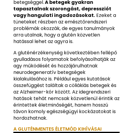
betegséggel.
A betegek gyakran
tapasztalnak szorongást, depressziót
vagy hangulati ingadozásokat.
Ezeket a
tüneteket részben az emésztőrendszeri
problémák okozzák, de egyes tanulmányok
arra utalnak, hogy a glutén közvetlen
hatással lehet az agyra is.
A gluténérzékenység következtében fellépő
gyulladásos folyamatok befolyásolhatják az
agy működését és hozzájárulhatnak
neurodegeneratív betegségek
kialakulásához is. Például egyes kutatások
összefüggést találtak a cöliákiás betegek és
az Alzheimer-kór között. Az idegrendszeri
hatások tehát nemcsak közvetlenül érintik az
érintettek életminőségét, hanem hosszú
távon komoly egészségügyi kockázatokat is
hordozhatnak.
A GLUTÉNMENTES ÉLETMÓD KIHÍVÁSAI