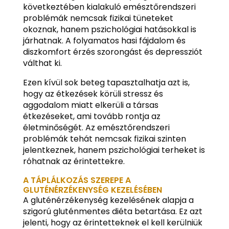
következtében kialakuló emésztőrendszeri
problémák nemcsak fizikai tüneteket
okoznak, hanem pszichológiai hatásokkal is
járhatnak. A folyamatos hasi fájdalom és
diszkomfort érzés szorongást és depressziót
válthat ki.
Ezen kívül sok beteg tapasztalhatja azt is,
hogy az étkezések körüli stressz és
aggodalom miatt elkerüli a társas
étkezéseket, ami tovább rontja az
életminőségét. Az emésztőrendszeri
problémák tehát nemcsak fizikai szinten
jelentkeznek, hanem pszichológiai terheket is
róhatnak az érintettekre.
A TÁPLÁLKOZÁS SZEREPE A
GLUTÉNÉRZÉKENYSÉG KEZELÉSÉBEN
A gluténérzékenység kezelésének alapja a
szigorú gluténmentes diéta betartása. Ez azt
jelenti, hogy az érintetteknek el kell kerülniük