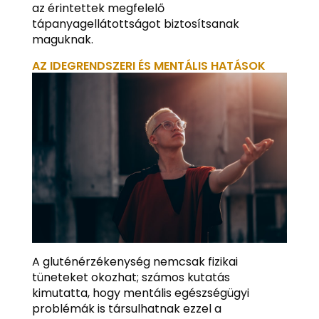
az érintettek megfelelő
tápanyagellátottságot biztosítsanak
maguknak.
AZ IDEGRENDSZERI ÉS MENTÁLIS HATÁSOK
A gluténérzékenység nemcsak fizikai
tüneteket okozhat; számos kutatás
kimutatta, hogy mentális egészségügyi
problémák is társulhatnak ezzel a