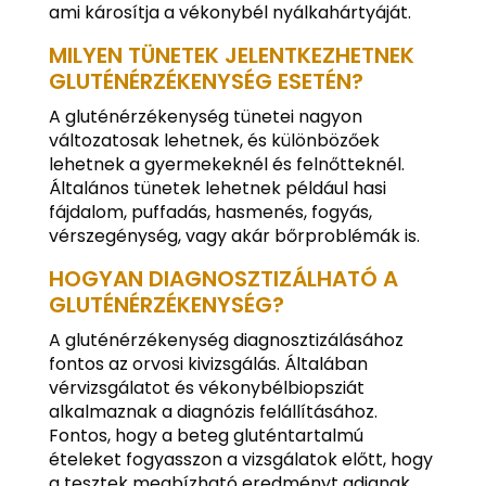
ami károsítja a vékonybél nyálkahártyáját.
MILYEN TÜNETEK JELENTKEZHETNEK
GLUTÉNÉRZÉKENYSÉG ESETÉN?
A gluténérzékenység tünetei nagyon
változatosak lehetnek, és különbözőek
lehetnek a gyermekeknél és felnőtteknél.
Általános tünetek lehetnek például hasi
fájdalom, puffadás, hasmenés, fogyás,
vérszegénység, vagy akár bőrproblémák is.
HOGYAN DIAGNOSZTIZÁLHATÓ A
GLUTÉNÉRZÉKENYSÉG?
A gluténérzékenység diagnosztizálásához
fontos az orvosi kivizsgálás. Általában
vérvizsgálatot és vékonybélbiopsziát
alkalmaznak a diagnózis felállításához.
Fontos, hogy a beteg gluténtartalmú
ételeket fogyasszon a vizsgálatok előtt, hogy
a tesztek megbízható eredményt adjanak.