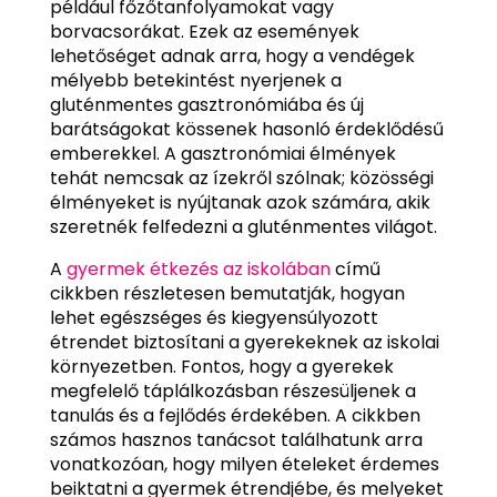
például főzőtanfolyamokat vagy
borvacsorákat. Ezek az események
lehetőséget adnak arra, hogy a vendégek
mélyebb betekintést nyerjenek a
gluténmentes gasztronómiába és új
barátságokat kössenek hasonló érdeklődésű
emberekkel. A gasztronómiai élmények
tehát nemcsak az ízekről szólnak; közösségi
élményeket is nyújtanak azok számára, akik
szeretnék felfedezni a gluténmentes világot.
A
gyermek étkezés az iskolában
című
cikkben részletesen bemutatják, hogyan
lehet egészséges és kiegyensúlyozott
étrendet biztosítani a gyerekeknek az iskolai
környezetben. Fontos, hogy a gyerekek
megfelelő táplálkozásban részesüljenek a
tanulás és a fejlődés érdekében. A cikkben
számos hasznos tanácsot találhatunk arra
vonatkozóan, hogy milyen ételeket érdemes
beiktatni a gyermek étrendjébe, és melyeket