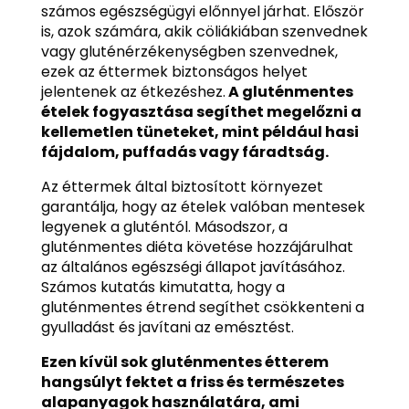
számos egészségügyi előnnyel járhat. Először
is, azok számára, akik cöliákiában szenvednek
vagy gluténérzékenységben szenvednek,
ezek az éttermek biztonságos helyet
jelentenek az étkezéshez.
A gluténmentes
ételek fogyasztása segíthet megelőzni a
kellemetlen tüneteket, mint például hasi
fájdalom, puffadás vagy fáradtság.
Az éttermek által biztosított környezet
garantálja, hogy az ételek valóban mentesek
legyenek a gluténtól. Másodszor, a
gluténmentes diéta követése hozzájárulhat
az általános egészségi állapot javításához.
Számos kutatás kimutatta, hogy a
gluténmentes étrend segíthet csökkenteni a
gyulladást és javítani az emésztést.
Ezen kívül sok gluténmentes étterem
hangsúlyt fektet a friss és természetes
alapanyagok használatára, ami