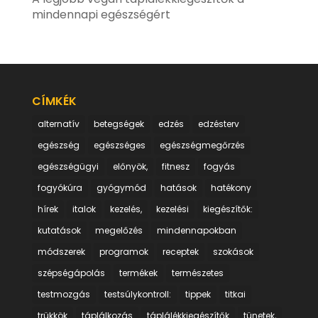
mindennapi egészségért
CÍMKÉK
alternatív
betegségek
edzés
edzésterv
egészség
egészséges
egészségmegőrzés
egészségügyi
előnyök,
fitnesz
fogyás
fogyókúra
gyógymód
hatások
hatékony
hírek
italok
kezelés,
kezelési
kiegészítők:
kutatások
megelőzés
mindennapokban
módszerek
programok
receptek
szokások
szépségápolás
termékek
természetes
testmozgás
testsúlykontroll:
tippek
titkai
trükkök
táplálkozás
táplálékkiegészítők
tünetek,