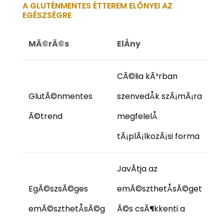
A GLUTÉNMENTES ÉTTEREM ELŐNYEI AZ
EGÉSZSÉGRE
MÃ©rÃ©s
ElÅny
CÃ©lia kÃ³rban
GlutÃ©nmentes
szenvedÅk szÃ¡mÃ¡ra
Ã©trend
megfelelÅ
tÃ¡plÃ¡lkozÃ¡si forma
JavÃ­tja az
EgÃ©szsÃ©ges
emÃ©szthetÅsÃ©get
emÃ©szthetÅsÃ©g
Ã©s csÃ¶kkenti a