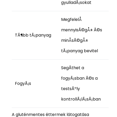
gyulladÃ¡sokat
MegfelelÅ
mennyisÃ©gÅ± Ã©s
TÃ¶bb tÃ¡panyag
minÅsÃ©gÅ±
tÃ¡panyag bevitel
SegÃ­thet a
fogyÃ¡sban Ã©s a
FogyÃ¡s
testsÃºly
kontrollÃ¡lÃ¡sÃ¡ban
A gluténmentes éttermek látogatása