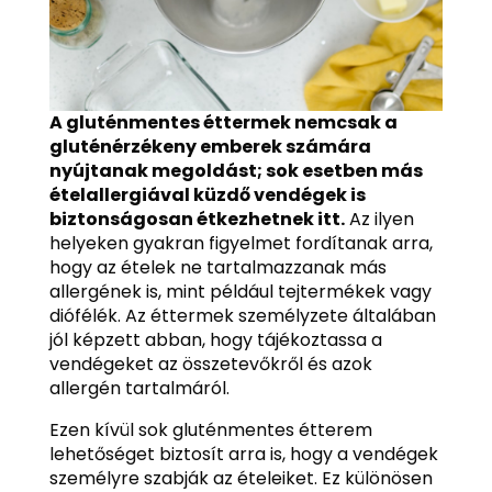
A gluténmentes éttermek nemcsak a
gluténérzékeny emberek számára
nyújtanak megoldást; sok esetben más
ételallergiával küzdő vendégek is
biztonságosan étkezhetnek itt.
Az ilyen
helyeken gyakran figyelmet fordítanak arra,
hogy az ételek ne tartalmazzanak más
allergének is, mint például tejtermékek vagy
diófélék. Az éttermek személyzete általában
jól képzett abban, hogy tájékoztassa a
vendégeket az összetevőkről és azok
allergén tartalmáról.
Ezen kívül sok gluténmentes étterem
lehetőséget biztosít arra is, hogy a vendégek
személyre szabják az ételeiket. Ez különösen