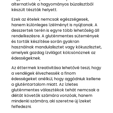
alternatívák a hagyományos búzalisztből
készült tészták helyett.
Ezek az ételek nemcsak egészségesek,
hanem különleges ízélményt is nyújtanak. A
desszertek terén is egyre több lehetőség áll
rendelkezésre. A gluténmentes sütemények
és torták készítése során gyakran
használnak mandulalisztet vagy kókuszlisztet,
amelyek gazdag ízvilágot kölcsönöznek az
édességeknek.
Az éttermek kreativitása lehetővé teszi, hogy
a vendégek élvezhessék a finom
édességeket anélkül, hogy aggódniuk kellene
a gluténtartalom miatt. Az ízletes
gluténmentes választékok tehát nemcsak a
diétát követők számára vonzóak, hanem
mindenki számára, aki szeretne új ízeket
felfedezni.