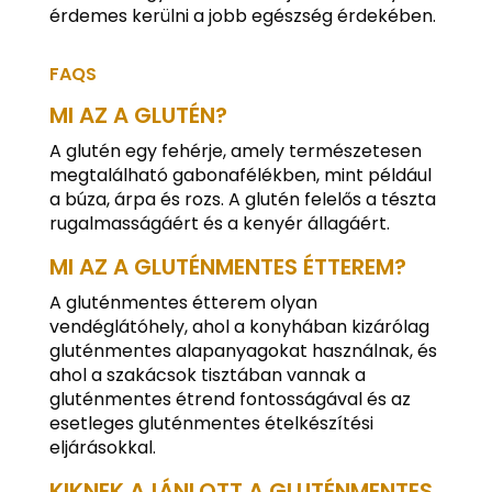
érdemes kerülni a jobb egészség érdekében.
FAQS
MI AZ A GLUTÉN?
A glutén egy fehérje, amely természetesen
megtalálható gabonafélékben, mint például
a búza, árpa és rozs. A glutén felelős a tészta
rugalmasságáért és a kenyér állagáért.
MI AZ A GLUTÉNMENTES ÉTTEREM?
A gluténmentes étterem olyan
vendéglátóhely, ahol a konyhában kizárólag
gluténmentes alapanyagokat használnak, és
ahol a szakácsok tisztában vannak a
gluténmentes étrend fontosságával és az
esetleges gluténmentes ételkészítési
eljárásokkal.
KIKNEK AJÁNLOTT A GLUTÉNMENTES