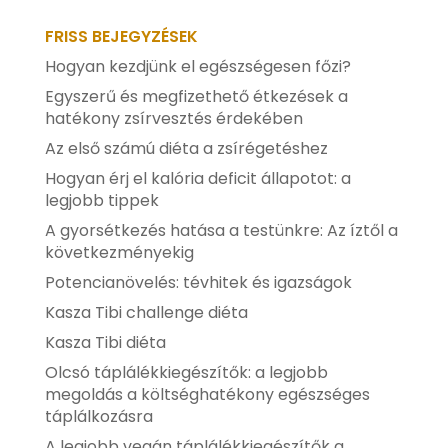
FRISS BEJEGYZÉSEK
Hogyan kezdjünk el egészségesen főzi?
Egyszerű és megfizethető étkezések a
hatékony zsírvesztés érdekében
Az első számú diéta a zsírégetéshez
Hogyan érj el kalória deficit állapotot: a
legjobb tippek
A gyorsétkezés hatása a testünkre: Az íztől a
következményekig
Potencianövelés: tévhitek és igazságok
Kasza Tibi challenge diéta
Kasza Tibi diéta
Olcsó táplálékkiegészítők: a legjobb
megoldás a költséghatékony egészséges
táplálkozásra
A legjobb vegán táplálékkiegészítők a