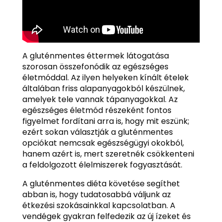
A gluténmentes éttermek látogatása
szorosan összefonódik az egészséges
életmóddal. Az ilyen helyeken kínált ételek
általában friss alapanyagokból készülnek,
amelyek tele vannak tápanyagokkal. Az
egészséges életmód részeként fontos
figyelmet fordítani arra is, hogy mit eszünk;
ezért sokan választják a gluténmentes
opciókat nemcsak egészségügyi okokból,
hanem azért is, mert szeretnék csökkenteni
a feldolgozott élelmiszerek fogyasztását.
A gluténmentes diéta követése segíthet
abban is, hogy tudatosabbá váljunk az
étkezési szokásainkkal kapcsolatban. A
vendégek gyakran felfedezik az új ízeket és