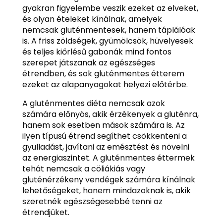
gyakran figyelembe veszik ezeket az elveket,
és olyan ételeket kínálnak, amelyek
nemcsak gluténmentesek, hanem táplálóak
is. A friss zöldségek, gyümölcsök, hüvelyesek
és teljes kiőrlésű gabonák mind fontos
szerepet játszanak az egészséges
étrendben, és sok gluténmentes étterem
ezeket az alapanyagokat helyezi előtérbe.
A gluténmentes diéta nemcsak azok
számára előnyös, akik érzékenyek a gluténra,
hanem sok esetben mások számára is. Az
ilyen típusú étrend segíthet csökkenteni a
gyulladást, javítani az emésztést és növelni
az energiaszintet. A gluténmentes éttermek
tehát nemcsak a cöliákiás vagy
gluténérzékeny vendégek számára kínálnak
lehetőségeket, hanem mindazoknak is, akik
szeretnék egészségesebbé tenni az
étrendjüket.