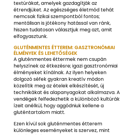
textúrákat, amelyek gazdagítják az
étrendjüket. Az egészséges életmód tehát
nemcsak fizikai szempontból fontos;
mentálisan is jótékony hatással van ránk,
hiszen tudatosan választjuk meg azt, amit
elfogyasztunk.
GLUTÉNMENTES ÉTTEREM: GASZTRONÓMIAI
ÉLMÉNYEK ÉS LEHETŐSÉGEK
A gluténmentes éttermek nem csupán
helyszínek az étkezésre; igazi gasztronómiai
élményeket kínálnak. Az ilyen helyeken
dolgozó séfek gyakran kreatív módon
közelítik meg az ételek elkészítését, új
technikákat és alapanyagokat alkalmazva. A
vendégek felfedezhetik a különböző kultúrák
ízeit anélkül, hogy aggódniuk kellene a
gluténtartalom miatt.
Ezen kívül sok gluténmentes étterem
különleges eseményeket is szervez, mint