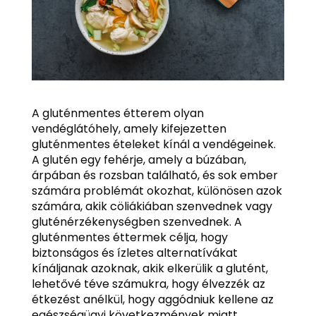
A gluténmentes étterem olyan
vendéglátóhely, amely kifejezetten
gluténmentes ételeket kínál a vendégeinek.
A glutén egy fehérje, amely a búzában,
árpában és rozsban található, és sok ember
számára problémát okozhat, különösen azok
számára, akik cöliákiában szenvednek vagy
gluténérzékenységben szenvednek. A
gluténmentes éttermek célja, hogy
biztonságos és ízletes alternatívákat
kínáljanak azoknak, akik elkerülik a glutént,
lehetővé téve számukra, hogy élvezzék az
étkezést anélkül, hogy aggódniuk kellene az
egészségügyi következmények miatt.