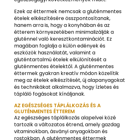
Ezek az éttermek nemcsak a gluténmentes
ételek elkészítésére összpontosítanak,
hanem arra is, hogy a konyhában és az
étterem környezetében minimalizálják a
gluténnel való keresztkontaminációt. Ez
magában foglalja a külön edények és
eszközök használatát, valamint a
gluténtartalmú ételek elkülönítését a
gluténmentes ételektől. A gluténmentes
éttermek gyakran kreatív módon közelítik
meg az ételek elkészítését, új alapanyagokat
és technikákat alkalmazva, hogy ízletes és
tápláló fogásokat kínáljanak.
AZ EGÉSZSÉGES TÁPLÁLKOZÁS ÉS A
GLUTÉNMENTES ÉTTEREM
Az egészséges táplálkozás alapelvei közé
tartozik a változatos étrend, amely gazdag
vitaminokban, ásványi anyagokban és
rostokban. A gluténmentes éttermek