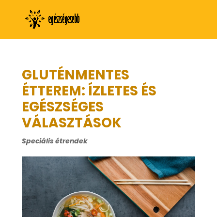
GLUTÉNMENTES
ÉTTEREM: ÍZLETES ÉS
EGÉSZSÉGES
VÁLASZTÁSOK
Speciális étrendek