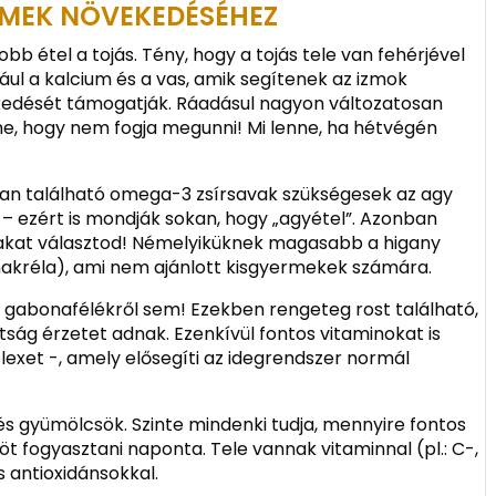
RMEK NÖVEKEDÉSÉHEZ
b étel a tojás. Tény, hogy a tojás tele van fehérjével
ául a kalcium és a vas, amik segítenek az izmok
kedését támogatják. Ráadásul nagyon változatosan
enne, hogy nem fogja megunni! Mi lenne, ha hétvégén
ban található omega-3 zsírsavak szükségesek az agy
t – ezért is mondják sokan, hogy „agyétel”. Azonban
alakat választod! Némelyiküknek magasabb a higany
makréla), ami nem ajánlott kisgyermekek számára.
gabonafélékről sem! Ezekben rengeteg rost található,
tság érzetet adnak. Ezenkívül fontos vitaminokat is
exet -, amely elősegíti az idegrendszer normál
s gyümölcsök. Szinte mindenki tudja, mennyire fontos
öt fogyasztani naponta. Tele vannak vitaminnal (pl.: C-,
s antioxidánsokkal.