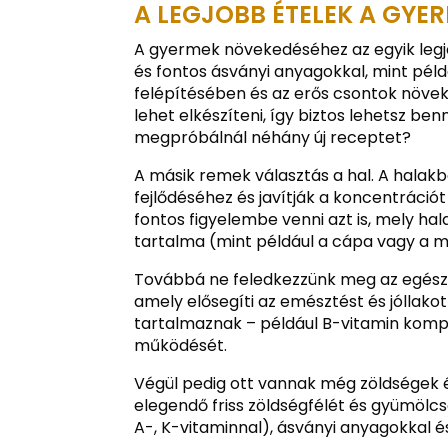
A LEGJOBB ÉTELEK A GYE
A gyermek növekedéséhez az egyik legjob
és fontos ásványi anyagokkal, mint péld
felépítésében és az erős csontok növe
lehet elkészíteni, így biztos lehetsz b
megpróbálnál néhány új receptet?
A másik remek választás a hal. A halak
fejlődéséhez és javítják a koncentráció
fontos figyelembe venni azt is, mely h
tartalma (mint például a cápa vagy a 
Továbbá ne feledkezzünk meg az egész 
amely elősegíti az emésztést és jóllakot
tartalmaznak – például B-vitamin kompl
működését.
Végül pedig ott vannak még zöldségek é
elegendő friss zöldségfélét és gyümölcs
A-, K-vitaminnal), ásványi anyagokkal é