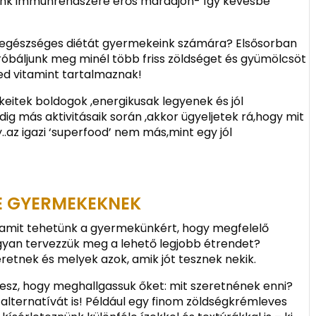
eink immunrendszere erős maradjon- így kevésbé
y egészséges diétát gyermekeink számára? Elsősorban
próbáljunk meg minél több friss zöldséget és gyümölcsöt
ted vitamint tartalmaznak!
eitek boldogok ,energikusak legyenek és jól
dig más aktivitásaik során ,akkor ügyeljetek rá,hogy mit
..az igazi ‘superfood’ nem más,mint egy jól
SE GYERMEKEKNEK
, amit tehetünk a gyermekünkért, hogy megfelelő
gyan tervezzük meg a lehető legjobb étrendet?
eretnek és melyek azok, amik jót tesznek nekik.
lesz, hogy meghallgassuk őket: mit szeretnének enni?
lternatívát is! Például egy finom zöldségkrémleves