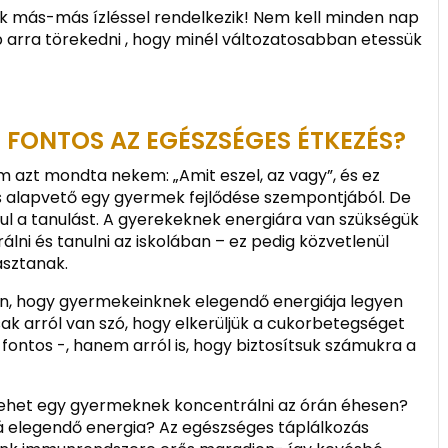
k más-más ízléssel rendelkezik! Nem kell minden nap
b arra törekedni , hogy minél változatosabban etessük
 FONTOS AZ EGÉSZSÉGES ÉTKEZÉS?
azt mondta nekem: „Amit eszel, az vagy”, és ez
s alapvető egy gyermek fejlődése szempontjából. De
ául a tanulást. A gyerekeknek energiára van szükségük
ni és tanulni az iskolában – ez pedig közvetlenül
asztanak.
an, hogy gyermekeinknek elegendő energiája legyen
k arról van szó, hogy elkerüljük a cukorbetegséget
 fontos -, hanem arról is, hogy biztosítsuk számukra a
lehet egy gyermeknek koncentrálni az órán éhesen?
zá elegendő energia? Az egészséges táplálkozás