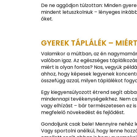
De ne aggódjon túlzottan: Minden gyere
mindent letuszkolniuk – lényeges inkáb
őket.
GYEREK TÁPLÁLÉK – MIÉRT
Valamikor a múltban, az én nagymamám 
valóban igaz. Az egészséges táplálkozá
miért is olyan fontos? Nos, vegyük péld
ahhoz, hogy képesek legyenek koncentrál
összefügg azzal, milyen táplálékot fogy
Egy kiegyensúlyozott étrend segít abb
mindennapi tevékenységeikhez. Nem csa
vagy elhízást – bár természetesen ez is
megfelelő növekedést és fejlődést.
Gondoljunk csak bele! Mennyire nehéz 
Vagy sportolni anélkül, hogy lenne hoz