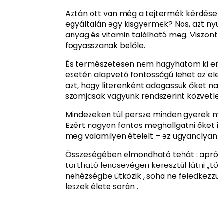
Aztán ott van még a tejtermék kérdése i
egyáltalán egy kisgyermek? Nos, azt ny
anyag és vitamin található meg. Viszont 
fogyasszanak belőle.
És természetesen nem hagyhatom ki eml
esetén alapvető fontosságú lehet az ele
azt, hogy literenként adogassuk őket 
szomjasak vagyunk rendszerint közvetle
Mindezeken túl persze minden gyerek má
Ezért nagyon fontos meghallgatni őket is
meg valamilyen ételelt – ez ugyanolyan
Összeségében elmondható tehát : aprós 
tartható lencsevégen keresztül látni „tö
nehézségbe ütközik , soha ne feledkezzü
leszek élete során .