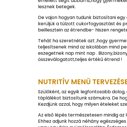
emellett segít abban is,hogy gyermek
lesznek betegek.
De vajon hogyan tudunk biztosítani eg
kerüljük a túlzott cukorfogyasztást és 
beillesztein az étrendbe- hiszen renge
Tehát ha szeretnétek azt ,hogy gyermek
teljesítsenek mind az iskolában mind pe
eszegetnek nap mint nap . Bizony,bizony
összeválogatott,teljes értékű étrend !
NUTRITÍV MENÜ TERVEZÉ
Szülőként, az egyik legfontosabb dolog
táplálékot biztosítunk számukra. De ho
Kezdjünk azzal, hogy milyen ételeket sz
Az első lépés természetesen mindig az 
Ehhez adjunk hozzá néhány egészséges a