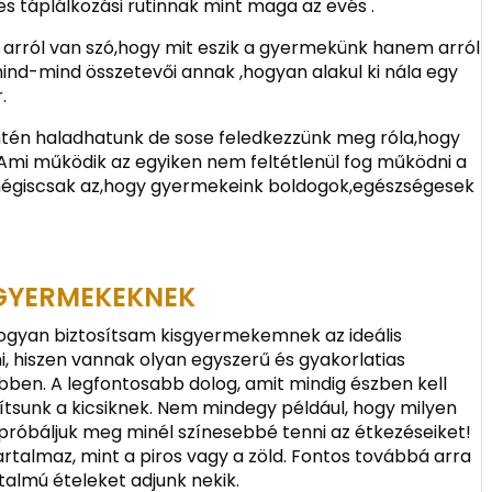
s táplálkozási rutinnak mint maga az evés .
 arról van szó,hogy mit eszik a gyermekünk hanem arról
 mind-mind összetevői annak ,hogyan alakul ki nála egy
.
ntén haladhatunk de sose feledkezzünk meg róla,hogy
Ami működik az egyiken nem feltétlenül fog működni a
 mégiscsak az,hogy gyermekeink boldogok,egészségesek
SGYERMEKEKNEK
hogyan biztosítsam kisgyermekemnek az ideális
, hiszen vannak olyan egyszerű és gyakorlatias
bben. A legfontosabb dolog, amit mindig észben kell
sítsunk a kicsiknek. Nem mindegy például, hogy milyen
próbáljuk meg minél színesebbé tenni az étkezéseiket!
rtalmaz, mint a piros vagy a zöld. Fontos továbbá arra
talmú ételeket adjunk nekik.