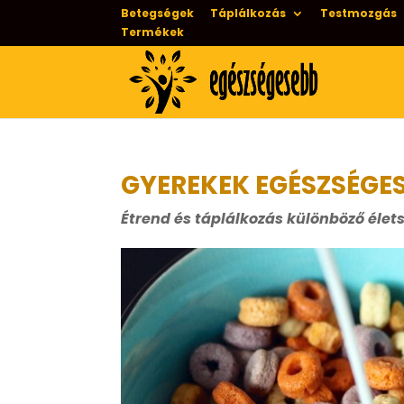
Betegségek
Táplálkozás
Testmozgás
Termékek
GYEREKEK EGÉSZSÉGE
Étrend és táplálkozás különböző éle