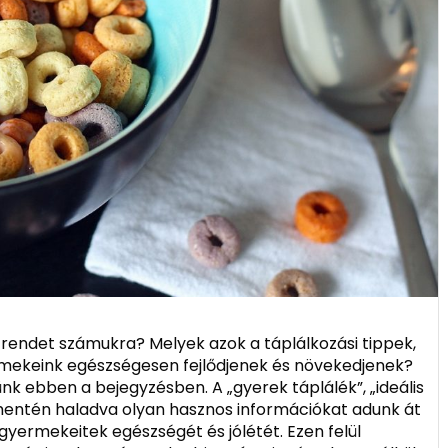
 étrendet számukra? Melyek azok a táplálkozási tippek,
mekeink egészségesen fejlődjenek és növekedjenek?
k ebben a bejegyzésben. A „gyerek táplálék”, „ideális
 mentén haladva olyan hasznos információkat adunk át
 gyermekeitek egészségét és jólétét. Ezen felül