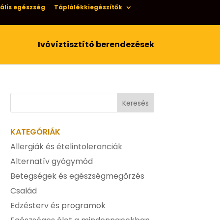
ális egészség
Táplálékkiegészítők
Ivóvíztisztító berendezések
KATEGÓRIÁK
Allergiák és ételintoleranciák
Alternatív gyógymód
Betegségek és egészségmegőrzés
Család
Edzésterv és programok