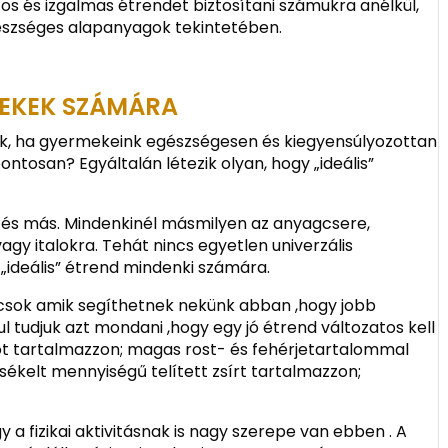
tos és izgalmas étrendet biztosítani számukra anélkül,
szséges alapanyagok tekintetében.
EREKEK SZÁMÁRA
, ha gyermekeink egészségesen és kiegyensúlyozottan
ontosan? Egyáltalán létezik olyan, hogy „ideális”
 és más. Mindenkinél másmilyen az anyagcsere,
y italokra. Tehát nincs egyetlen univerzális
„ideális” étrend mindenki számára.
ácsok amik segíthetnek nekünk abban ,hogy jobb
 tudjuk azt mondani ,hogy egy jó étrend változatos kell
söt tartalmazzon; magas rost- és fehérjetartalommal
sékelt mennyiségű telített zsírt tartalmazzon;
y a fizikai aktivitásnak is nagy szerepe van ebben . A