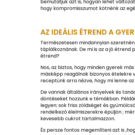
bemutatjuk azt is, hogyan lehet változa
hogy kompromisszumot kötnénk az egé
AZ IDEÁLIS ÉTREND A GY
Természetesen mindannyian szeretnénk
táplálkoznának. De mi is az a jó étrend p
étrend?
Nos, az biztos, hogy minden gyerek más
másképp reagálnak bizonyos ételekre vag
receptünk arra nézve, hogy mi lenne az 
De vannak általános irányelvek és tan
döntéseket hozzunk e témákban. Például
legyen: sok friss zöldséget és gyümölc
rendelkező élelmiszerekre épüljön ; mér
kevesebb cukrot tartalmazzon.
És persze fontos megemlíteni azt is ,hog