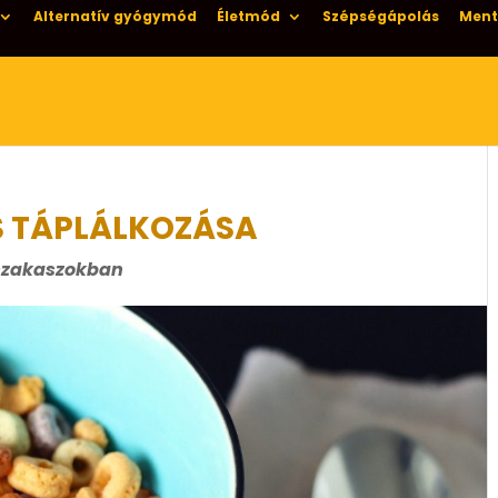
Alternatív gyógymód
Életmód
Szépségápolás
Ment
S TÁPLÁLKOZÁSA
tszakaszokban