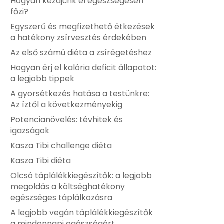
Hogyan kezdjünk el egészségesen
főzi?
Egyszerű és megfizethető étkezések
a hatékony zsírvesztés érdekében
Az első számú diéta a zsírégetéshez
Hogyan érj el kalória deficit állapotot:
a legjobb tippek
A gyorsétkezés hatása a testünkre:
Az íztől a következményekig
Potencianövelés: tévhitek és
igazságok
Kasza Tibi challenge diéta
Kasza Tibi diéta
Olcsó táplálékkiegészítők: a legjobb
megoldás a költséghatékony
egészséges táplálkozásra
A legjobb vegán táplálékkiegészítők
a mindennapi egészségért