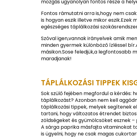
mozgás ugyanolyan fontos része a helye
Fontos rámutatni arra is,hogy nem csak
is hogyan eszik illetve mikor eszik.Ezek
egészséges táplálkozási szokásrendszer
Szóval igen,vannak irányelvek amik me
minden gyermek különböző ízléssel bír.
másikon.Sose feledjük,a legfontosabb
maradjanak!
TÁPLÁLKOZÁSI TIPPEK KI
Sok szülő fejében megfordul a kérdés: 
táplálkozást? Azonban nem kell aggódni
táplálkozási tippek, melyek segítenek e
tartani, hogy változatos étrendet bizto
zöldségeket és gyümölcsöket esznek – 
A sárga paprika másfajta vitaminokat ta
is ügyelni, hogy ne csak magas cukortar