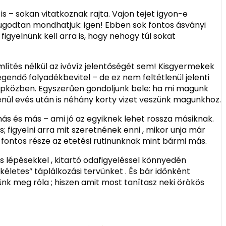
s – sokan vitatkoznak rajta. Vajon tejet igyon-e
ugodtan mondhatjuk: igen! Ebben sok fontos ásványi
figyelnünk kell arra is, hogy nehogy túl sokat
ítés nélkül az ivóvíz jelentőségét sem! Kisgyermekek
gendő folyadékbevitel – de ez nem feltétlenül jelenti
napközben. Egyszerűen gondoljunk bele: ha mi magunk
nül evés után is néhány korty vizet veszünk magunkhoz.
s és más – ami jó az egyiknek lehet rossza másiknak.
; figyelni arra mit szeretnének enni , mikor unja már
 fontos része az etetési rutinunknak mint bármi más.
lépésekkel , kitartó odafigyeléssel könnyedén
kéletes” táplálkozási tervünket . És bár időnként
nk meg róla ; hiszen amit most tanítasz neki örökös