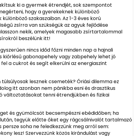
akítsuk ki a gyermek étrendjét, sok szempontot
os megérteni, hogy a gyerekeknek különböző
 különböző szakaszaiban. Az 1-3 éves korú
égű zsírra van szükségük az agyuk fejlődése
álasszon nekik, amelyek magasabb zsírtartalommal
rokról beszélünk itt!
gyszerűen nincs időd főzni minden nap a hajnali
es kiőrlésű gabonapehely vagy zabpehely lehet jó
fel a cukrot és segít elkerülni az energiaszint
n túlsúlyosak lesznek csemeték? Óriási dilemma ez
olog itt azonban nem pánikba esni és drasztikus
változtatásokat tenni étrendjükben és fizikai
éget és gyümölcsöt becsempészni ebédidőben; ha
után, tegyük előtte őket egy rágcsálnivalót tartalmazó
s persze soha ne feledkezzünk meg arról sem:
kony lesz! Szervezzünk közös kirándulást vagy