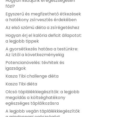
Hogyan kezdjünk el egészségesen
főzi?
Egyszerű és megfizethető étkezések
a hatékony zsírvesztés érdekében
Az első számú diéta a zsírégetéshez
Hogyan érj el kalória deficit állapotot:
a legjobb tippek
A gyorsétkezés hatása a testünkre:
Az íztől a következményekig
Potencianövelés: tévhitek és
igazságok
Kasza Tibi challenge diéta
Kasza Tibi diéta
Olcsó táplálékkiegészítők: a legjobb
megoldás a költséghatékony
egészséges táplálkozásra
A legjobb vegán táplálékkiegészítők
a mindennapi egészségért