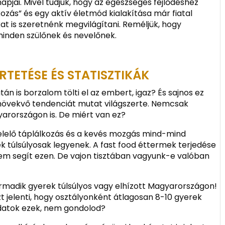
pjai. Mivel tudjuk, hogy az egészséges fejlődéshez
ozás” és egy aktív életmód kialakítása már fiatal
kat is szeretnénk megvilágítani. Reméljük, hogy
minden szülőnek és nevelőnek.
RTETÉSE ÉS STATISZTIKÁK
tán is borzalom tölti el az embert, igaz? És sajnos ez
növekvő tendenciát mutat világszerte. Nemcsak
arországon is. De miért van ez?
elelő táplálkozás és a kevés mozgás mind-mind
k túlsúlyosak legyenek. A fast food éttermek terjedése
em segít ezen. De vajon tisztában vagyunk-e valóban
armadik gyerek túlsúlyos vagy elhízott Magyarországon!
zt jelenti, hogy osztályonként átlagosan 8-10 gyerek
adatok ezek, nem gondolod?