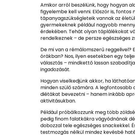
Amikor arról beszélünk, hogy hogyan al
figyelembe kell venni. Először is, font
tápanyagszükségleteik vannak az életük
gyermekeknek például nagyobb mennyis
érdekében. Tehát olyan táplálékokat v
rendelkeznek – de persze egészséges zsí
De mi van a rémálomszerű reggelivel? E
órákban? Nos, ilyen esetekben egy telj
választás – mindkettő lassan szabadítja 
ingadozását.
Hogyan viselkedjünk akkor, ha láthatóa
minden szülő számára. A legfontosabb d
diétákat bevezetni – hanem inkább apró 
aktivitásukban.
Például próbálkozzunk meg több zölds
pedig finom falatkákra vágyódnának dél
dobozzal tele egészséges snackekkel. É
testmozgás nélkül mindez kevésbé haté