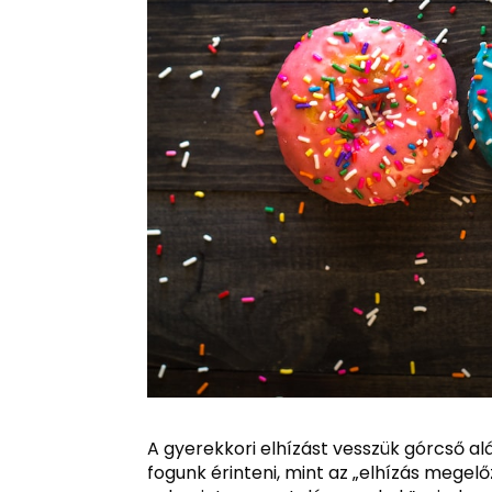
A gyerekkori elhízást vesszük górcső a
fogunk érinteni, mint az „elhízás megelő