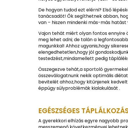
De hogyan tudod ezt elérni? Első lépéské
tanácsadót! Ők segíthetnek abban, hog
van – hiszen mindenki más-más hatást v
Vajon tehát miért olyan fontos ennyire 
meg lehet adni; de talán a legfontosab
magunkkal! Ahhoz ugyanis,hogy sikerese
elengedhetetlen,hogy jól gondoskodjun
testedzést,mindamellett pedig táplálék
Összegezve tehát,a sportoló gyermekek 
összeválogatnunk nekik optimális diéta
bevitelét ahhoz,hogy kitűnjenek kedvel
éppúgy súlyproblémák kialakulását .
EGÉSZSÉGES TÁPLÁLKOZÁ
A gyerekkori elhízás egyre nagyobb pro
messzemenő következményei lehetnek a