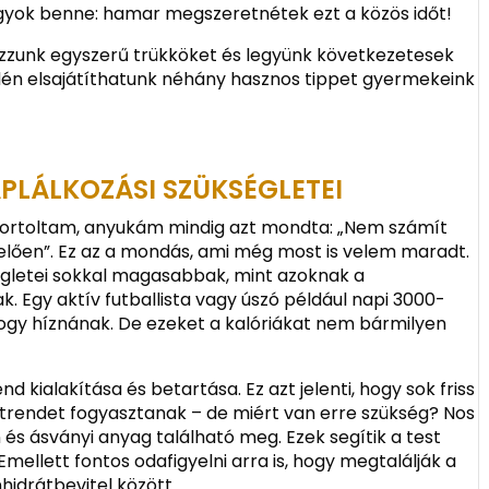
agyok benne: hamar megszeretnétek ezt a közös időt!
azzunk egyszerű trükköket és legyünk következetesek
dén elsajátíthatunk néhány hasznos tippet gyermekeink
PLÁLKOZÁSI SZÜKSÉGLETEI
ortoltam, anyukám mindig azt mondta: „Nem számít
lően”. Ez az a mondás, ami még most is velem maradt.
égletei sokkal magasabbak, mint azoknak a
 Egy aktív futballista vagy úszó például napi 3000-
 hogy híznának. De ezeket a kalóriákat nem bármilyen
d kialakítása és betartása. Ez azt jelenti, hogy sok friss
trendet fogyasztanak – de miért van erre szükség? Nos
és ásványi anyag található meg. Ezek segítik a test
mellett fontos odafigyelni arra is, hogy megtalálják a
nhidrátbevitel között.