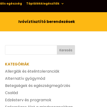
ális egészség
Táplálékkiegészítők
Ivóvíztisztító berendezések
KATEGÓRIÁK
Allergiák és ételintoleranciák
Alternatív gyógymód
Betegségek és egészségmegőrzés
Család
Edzésterv és programok