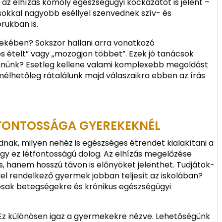
az elhízás komoly egészségügyi kockázatot is jelent –
 sokkal nagyobb eséllyel szenvednek szív- és
rukban is.
kében? Sokszor hallani arra vonatkozó
 ételt” vagy „mozogjon többet”. Ezek jó tanácsok
ennünk? Esetleg kellene valami komplexebb megoldást
élhetőleg rátalálunk majd válaszaikra ebben az írás
 FONTOSSÁGA GYEREKEKNÉL
nak, milyen nehéz is egészséges étrendet kialakítani a
gy ez létfontosságú dolog. Az elhízás megelőzése
, hanem hosszú távon is előnyöket jelenthet. Tudjátok-
el rendelkező gyermek jobban teljesít az iskolában?
osak betegségekre és krónikus egészségügyi
 Ez különösen igaz a gyermekekre nézve. Lehetőségünk