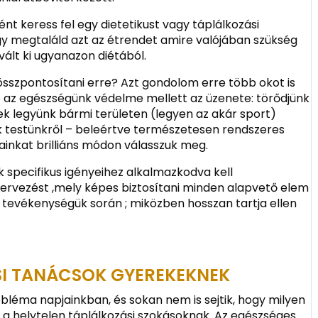
nt keress fel egy dietetikust vagy táplálkozási
y megtaláld azt az étrendet amire valójában szükség
ált ki ugyanazon diétából.
összpontosítani erre? Azt gondolom erre több okot is
b az egészségünk védelme mellett az üzenete: törődjünk
k legyünk bármi területen (legyen az akár sport)
k testünkről – beleértve természetesen rendszeres
ainkat brilliáns módon válasszuk meg.
specifikus igényeihez alkalmazkodva kell
tervezést ,mely képes biztosítani minden alapvető elem
t tevékenységük során ; miközben hosszan tartja ellen
SI TANÁCSOK GYEREKEKNEK
bléma napjainkban, és sokan nem is sejtik, hogy milyen
 helytelen táplálkozási szokásoknak. Az egészséges