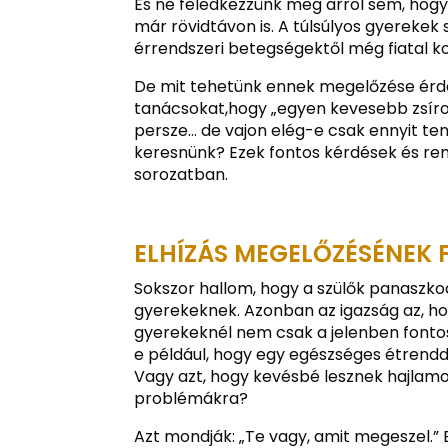
És ne feledkezzünk meg arról sem, hogy 
már rövidtávon is. A túlsúlyos gyerekek
érrendszeri betegségektől még fiatal ko
De mit tehetünk ennek megelőzése érde
tanácsokat,hogy „egyen kevesebb zsíros
persze… de vajon elég-e csak ennyit t
keresnünk? Ezek fontos kérdések és rem
sorozatban.
ELHÍZÁS MEGELŐZÉSÉNEK
Sokszor hallom, hogy a szülők panaszkod
gyerekeknek. Azonban az igazság az, ho
gyerekeknél nem csak a jelenben fontos
e például, hogy egy egészséges étrendd
Vagy azt, hogy kevésbé lesznek hajlam
problémákra?
Azt mondják: „Te vagy, amit megeszel.”