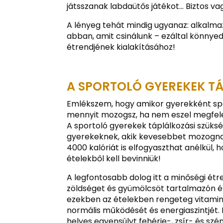
játsszanak labdaütős játékot… Biztos v
A lényeg tehát mindig ugyanaz: alkalm
abban, amit csinálunk – ezáltal könnye
étrendjének kialakításához!
A SPORTOLÓ GYEREKEK TÁ
Emlékszem, hogy amikor gyerekként sp
mennyit mozogsz, ha nem eszel megfele
A sportoló gyerekek táplálkozási szüks
gyerekeknek, akik kevesebbet mozognak.
4000 kalóriát is elfogyaszthat anélkül,
ételekből kell bevinniük!
A legfontosabb dolog itt a minőségi étren
zöldséget és gyümölcsöt tartalmazón é
ezekben az ételekben rengeteg vitamin 
normális működését és energiaszintjét. E
helyes egyensúlyt fehérje-, zsír- és szé