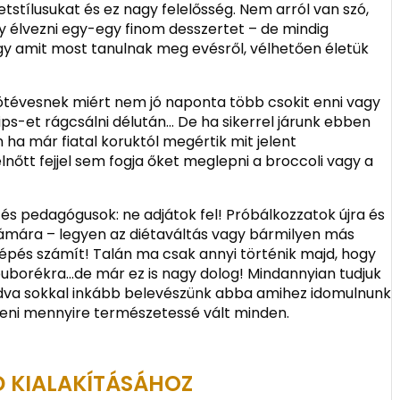
letstílusukat és ez nagy felelősség. Nem arról van szó,
y élvezni egy-egy finom desszertet – de mindig
ogy amit most tanulnak meg evésről, vélhetően életük
tévesnek miért nem jó naponta több csokit enni vagy
ps-et rágcsálni délután… De ha sikerrel járunk ebben
 ha már fiatal koruktól megértik mit jelent
lnőtt fejjel sem fogja őket meglepni a broccoli vagy a
 és pedagógusok: ne adjátok fel! Próbálkozzatok újra és
zámára – legyen az diétaváltás vagy bármilyen más
épés számít! Talán ma csak annyi történik majd, hogy
buborékra…de már ez is nagy dolog! Mindannyian tudjuk
va sokkal inkább belevészünk abba amihez idomulnunk
eni mennyire természetessé vált minden.
D KIALAKÍTÁSÁHOZ