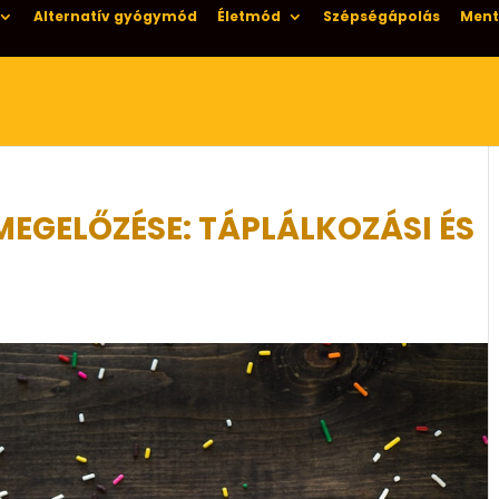
Alternatív gyógymód
Életmód
Szépségápolás
Ment
MEGELŐZÉSE: TÁPLÁLKOZÁSI ÉS