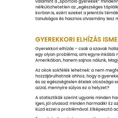
valamint a „sportoló gyerekek” mindenna
nélkülözhetetlen az „egészséges táplálk
korban is, ezért ezeket a jelentős témá
tanulságos és hasznos olvasmány lesz 
GYEREKKORI ELHÍZÁS ISME
Gyerekkori elhízás – csak a szavak halla
egy olyan probléma, ami egyre inkább 
Amerikában, hanem sajnos nálunk, Magy
Az okok sokfélék lehetnek: a nem megf
hozzájárulhatnak ahhoz, hogy a gyereke
és az egészségtelen ételek olcsósága s
azzal, mennyire súlyos ez a helyzet?
A statisztikák szerint ugyanis minden h
Igen, jól olvasod: minden harmadik! Ez a
küzd ezzel a problémával. Elképesztő 