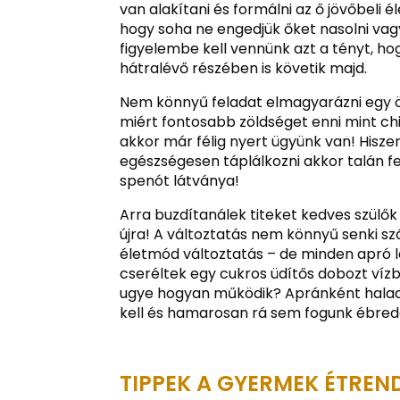
van alakítani és formálni az ő jövőbeli é
hogy soha ne engedjük őket nasolni vag
figyelembe kell vennünk azt a tényt, h
hátralévő részében is követik majd.
Nem könnyű feladat elmagyarázni egy ö
miért fontosabb zöldséget enni mint chi
akkor már félig nyert ügyünk van! Hiszen
egészségesen táplálkozni akkor talán fe
spenót látványa!
Arra buzdítanálek titeket kedves szülők
újra! A változtatás nem könnyű senki s
életmód változtatás – de minden apró l
cseréltek egy cukros üdítős dobozt víz
ugye hogyan működik? Apránként halad
kell és hamarosan rá sem fogunk ébred
TIPPEK A GYERMEK ÉTREN