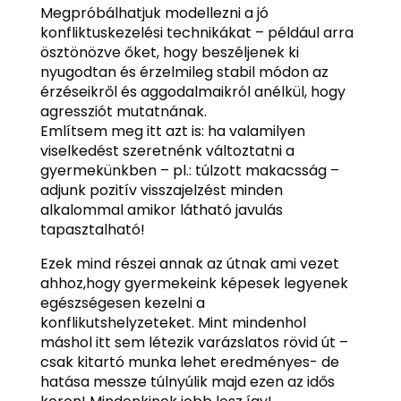
Megpróbálhatjuk modellezni a jó
konfliktuskezelési technikákat – például arra
ösztönözve őket, hogy beszéljenek ki
nyugodtan és érzelmileg stabil módon az
érzéseikről és aggodalmaikról anélkül, hogy
agressziót mutatnának.
Említsem meg itt azt is: ha valamilyen
viselkedést szeretnénk változtatni a
gyermekünkben – pl.: túlzott makacsság –
adjunk pozitív visszajelzést minden
alkalommal amikor látható javulás
tapasztalható!
Ezek mind részei annak az útnak ami vezet
ahhoz,hogy gyermekeink képesek legyenek
egészségesen kezelni a
konflikutshelyzeteket. Mint mindenhol
máshol itt sem létezik varázslatos rövid út –
csak kitartó munka lehet eredményes- de
hatása messze túlnyúlik majd ezen az idős