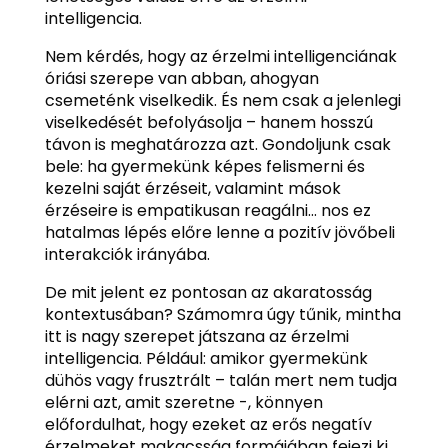
intelligencia.
Nem kérdés, hogy az érzelmi intelligenciának
óriási szerepe van abban, ahogyan
csemeténk viselkedik. És nem csak a jelenlegi
viselkedését befolyásolja – hanem hosszú
távon is meghatározza azt. Gondoljunk csak
bele: ha gyermekünk képes felismerni és
kezelni saját érzéseit, valamint mások
érzéseire is empatikusan reagálni… nos ez
hatalmas lépés előre lenne a pozitív jövőbeli
interakciók irányába.
De mit jelent ez pontosan az akaratosság
kontextusában? Számomra úgy tűnik, mintha
itt is nagy szerepet játszana az érzelmi
intelligencia. Például: amikor gyermekünk
dühös vagy frusztrált – talán mert nem tudja
elérni azt, amit szeretne -, könnyen
előfordulhat, hogy ezeket az erős negatív
érzelmeket makacsság formájában fejezi ki.