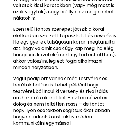
voltatok kicsi korotokban (vagy még most is
azok vagytok), nagy eséllyel ez megjelenhet
nálatok is.
Ezen felül fontos szerepet játszik a korai
életkorban szerzett tapasztalat és nevelés is.
Ha egy gyerek túlságosan korán megtanulta
azt, hogy valamit csak úgy kap meg, ha elég
hangosan követeli (mert így történt otthon),
akkor valószínűleg ezt fogja alkalmazni
minden helyzetben.
Végül pedig ott vannak még testvérek és
barátok hatása is. Lehet például hogy
testvérekből indul ki verseny és rivalizálás
amihez erős akarat kell – ez természetes
dolog és nem feltétlen rossz – de fontos
hogy ilyen esetekben segítsük őket abban
hogyan tudnak konstruktív módon
kommunikálni egymással.