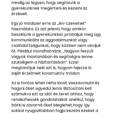
mindig az legyen, hogy segítsünk a
gyerekünknek megérteni és kezelni az
érzéseit.
Egy jó módszer erre az „én-üzenetek”
használata. Ez azt jelenti, hogy amikor
beszélünk a gyerekünkkel, próbáljuk meg úgy
kommunikálni az aggodalmunkat vagy
csalódottságunkat, hogy közben nem okoljuk
őt. Például mondhatnánk: „Nagyon feszült
vagyok mostanában és segítségre lenne
szükségem a háztartásban”. Ezzel
megtanítjuk neki azt is, hogyan fejezze ki
saját érzelmeit konstruktív módon.
Az is fontos lehet néha kicsit visszavonulni és
hagyni őket egyedül lenni. Biztosítani kell
számukra ezt az időt és teret ahhoz, hogy
rendezhessék gondolataikat anélkül, hogy
bárki is zavarná őket.Meglehet,hogy így
sokkal nyugodtabban fogja kezelni ezeket a