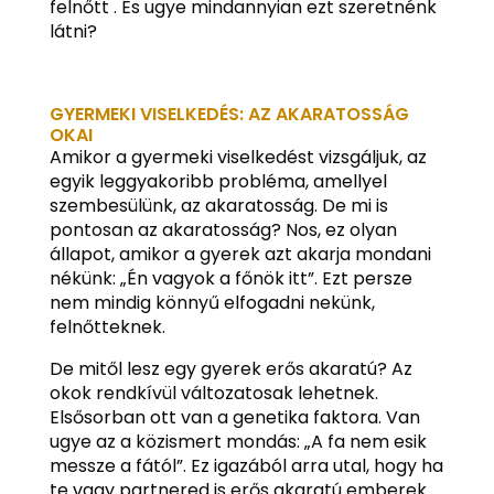
felnőtt . És ugye mindannyian ezt szeretnénk
látni?
GYERMEKI VISELKEDÉS: AZ AKARATOSSÁG
OKAI
Amikor a gyermeki viselkedést vizsgáljuk, az
egyik leggyakoribb probléma, amellyel
szembesülünk, az akaratosság. De mi is
pontosan az akaratosság? Nos, ez olyan
állapot, amikor a gyerek azt akarja mondani
nékünk: „Én vagyok a főnök itt”. Ezt persze
nem mindig könnyű elfogadni nekünk,
felnőtteknek.
De mitől lesz egy gyerek erős akaratú? Az
okok rendkívül változatosak lehetnek.
Elsősorban ott van a genetika faktora. Van
ugye az a közismert mondás: „A fa nem esik
messze a fától”. Ez igazából arra utal, hogy ha
te vagy partnered is erős akaratú emberek