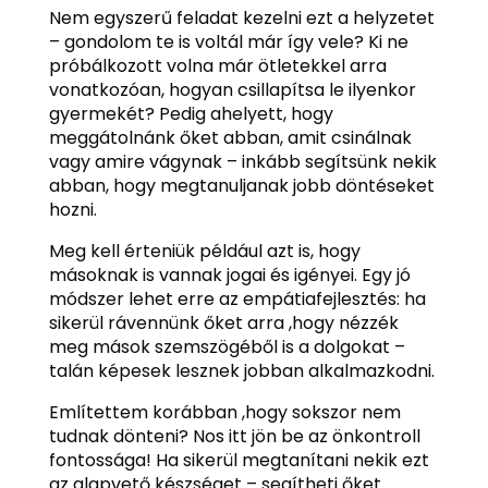
Nem egyszerű feladat kezelni ezt a helyzetet
– gondolom te is voltál már így vele? Ki ne
próbálkozott volna már ötletekkel arra
vonatkozóan, hogyan csillapítsa le ilyenkor
gyermekét? Pedig ahelyett, hogy
meggátolnánk őket abban, amit csinálnak
vagy amire vágynak – inkább segítsünk nekik
abban, hogy megtanuljanak jobb döntéseket
hozni.
Meg kell érteniük például azt is, hogy
másoknak is vannak jogai és igényei. Egy jó
módszer lehet erre az empátiafejlesztés: ha
sikerül rávennünk őket arra ,hogy nézzék
meg mások szemszögéből is a dolgokat –
talán képesek lesznek jobban alkalmazkodni.
Említettem korábban ,hogy sokszor nem
tudnak dönteni? Nos itt jön be az önkontroll
fontossága! Ha sikerül megtanítani nekik ezt
az alapvető készséget – segítheti őket