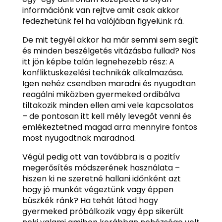
információnk van rejtve amit csak akkor
fedezhetünk fel ha valójában figyelünk rá.
De mit tegyél akkor ha már semmi sem segít
és minden beszélgetés vitázásba fullad? Nos
itt jön képbe talán legnehezebb rész: A
konfliktuskezelési technikák alkalmazása.
Igen nehéz csendben maradni és nyugodtan
reagálni miközben gyermeked ordibálva
tiltakozik minden ellen ami vele kapcsolatos
– de pontosan itt kell mély levegőt venni és
emlékeztetned magad arra mennyire fontos
most nyugodtnak maradnod.
Végül pedig ott van továbbra is a pozitív
megerősítés módszerének használata –
hiszen ki ne szeretné hallani időnként azt
hogy jó munkát végeztünk vagy éppen
büszkék ránk? Ha tehát látod hogy
gyermeked próbálkozik vagy épp sikerült