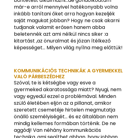
büntetést alkalmazni…de gondolkodtam
már-e arról mennyivel hatékonyabb volna
inkább tanítani őket arra hogyan kezeljék
saját magukat jobban? Hogy ne csak akarni
tudjanak valamit erősen hanem abba
beletennék azt ami nélkül nincs siker :a
kitartást ,az önuralmat és józan ítélkező
képességet… Milyen világ nyílna meg előttük!
KOMMUNIKÁCIÓS TECHNIKÁK A GYERMEKKEL
VALÓ PÁRBESZÉDHEZ
Szóval, te is kétségbe vagy esve a
gyermeked akaratossága miatt? Nyugi, nem
vagy egyedül ezzel a problémával. Minden
szülő életében eljön az a pillanat, amikor
szeretett csemetéje hirtelen megmutatja
önálló személyiségét… és ez általában nem
mindig kellemes formában történik. De ne
aggódj! Van néhány kommunikációs
technika, ami segíthet abban, hogy jobban