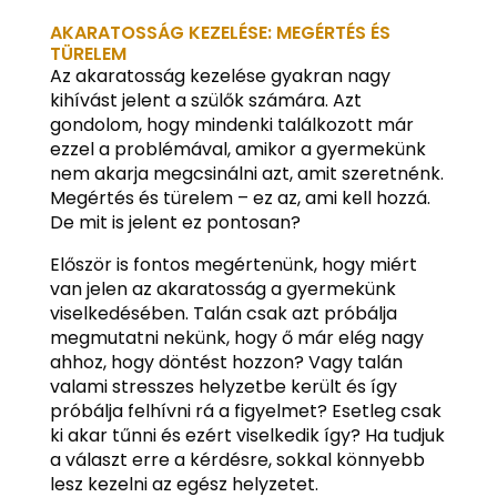
AKARATOSSÁG KEZELÉSE: MEGÉRTÉS ÉS
TÜRELEM
Az akaratosság kezelése gyakran nagy
kihívást jelent a szülők számára. Azt
gondolom, hogy mindenki találkozott már
ezzel a problémával, amikor a gyermekünk
nem akarja megcsinálni azt, amit szeretnénk.
Megértés és türelem – ez az, ami kell hozzá.
De mit is jelent ez pontosan?
Először is fontos megértenünk, hogy miért
van jelen az akaratosság a gyermekünk
viselkedésében. Talán csak azt próbálja
megmutatni nekünk, hogy ő már elég nagy
ahhoz, hogy döntést hozzon? Vagy talán
valami stresszes helyzetbe került és így
próbálja felhívni rá a figyelmet? Esetleg csak
ki akar tűnni és ezért viselkedik így? Ha tudjuk
a választ erre a kérdésre, sokkal könnyebb
lesz kezelni az egész helyzetet.