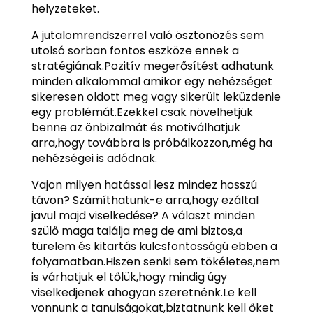
helyzeteket.
A jutalomrendszerrel való ösztönözés sem
utolsó sorban fontos eszköze ennek a
stratégiának.Pozitív megerősítést adhatunk
minden alkalommal amikor egy nehézséget
sikeresen oldott meg vagy sikerült leküzdenie
egy problémát.Ezekkel csak növelhetjük
benne az önbizalmát és motiválhatjuk
arra,hogy továbbra is próbálkozzon,még ha
nehézségei is adódnak.
Vajon milyen hatással lesz mindez hosszú
távon? Számíthatunk-e arra,hogy ezáltal
javul majd viselkedése? A választ minden
szülő maga találja meg de ami biztos,a
türelem és kitartás kulcsfontosságú ebben a
folyamatban.Hiszen senki sem tökéletes,nem
is várhatjuk el tőlük,hogy mindig úgy
viselkedjenek ahogyan szeretnénk.Le kell
vonnunk a tanulságokat,biztatnunk kell őket