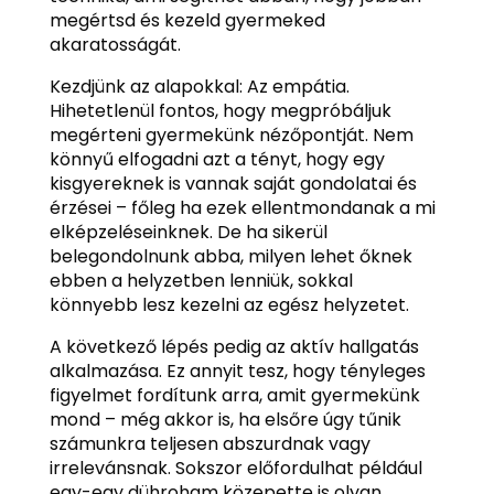
megértsd és kezeld gyermeked
akaratosságát.
Kezdjünk az alapokkal: Az empátia.
Hihetetlenül fontos, hogy megpróbáljuk
megérteni gyermekünk nézőpontját. Nem
könnyű elfogadni azt a tényt, hogy egy
kisgyereknek is vannak saját gondolatai és
érzései – főleg ha ezek ellentmondanak a mi
elképzeléseinknek. De ha sikerül
belegondolnunk abba, milyen lehet őknek
ebben a helyzetben lenniük, sokkal
könnyebb lesz kezelni az egész helyzetet.
A következő lépés pedig az aktív hallgatás
alkalmazása. Ez annyit tesz, hogy tényleges
figyelmet fordítunk arra, amit gyermekünk
mond – még akkor is, ha elsőre úgy tűnik
számunkra teljesen abszurdnak vagy
irrelevánsnak. Sokszor előfordulhat például
egy-egy dühroham közepette is olyan