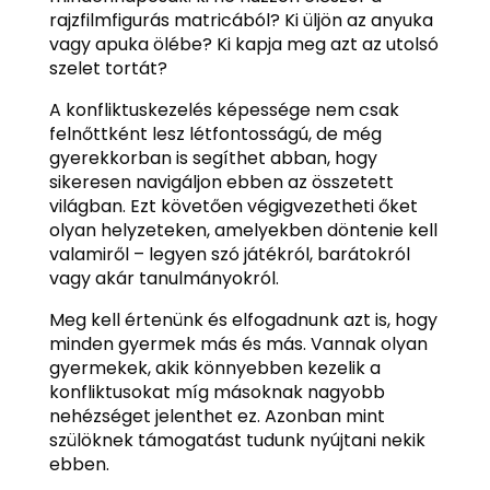
rajzfilmfigurás matricából? Ki üljön az anyuka
vagy apuka ölébe? Ki kapja meg azt az utolsó
szelet tortát?
A konfliktuskezelés képessége nem csak
felnőttként lesz létfontosságú, de még
gyerekkorban is segíthet abban, hogy
sikeresen navigáljon ebben az összetett
világban. Ezt követően végigvezetheti őket
olyan helyzeteken, amelyekben döntenie kell
valamiről – legyen szó játékról, barátokról
vagy akár tanulmányokról.
Meg kell értenünk és elfogadnunk azt is, hogy
minden gyermek más és más. Vannak olyan
gyermekek, akik könnyebben kezelik a
konfliktusokat míg másoknak nagyobb
nehézséget jelenthet ez. Azonban mint
szülöknek támogatást tudunk nyújtani nekik
ebben.