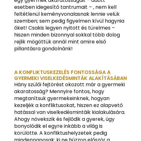
egy gyermek akaratosságait – adott
esetben idegesítő tantrumait – , nem kell
feltétlenül keményvonalasnak lennie velük
szemben; sem pedig figyelmen kívül hagynia
őket! Csakis legyen nyitott és türelmes –
hiszen minden bizonnyal sokkal több dolog
rejlik mögöttük annál mint amire első
pillantásra gondolnánk!
A KONFLIKTUSKEZELÉS FONTOSSÁGA A
GYERMEKI VISELKEDÉSMINTÁK ALAKÍTÁSÁBAN
Hány szülői fejtörést okozott már a gyermeki
akaratosság? Mennyire fontos, hogy
megtanítsuk gyermekeinknek, hogyan
kezeljék a konfliktusokat, hiszen ez alapvető
hatással van viselkedésmintáik kialakulására.
Ahogy növekszik és fejlődik a gyerek, úgy
bonyolódik el egyre inkább a világ is
körülötte. A konfliktushelyzetek pedig
mindennaposak: ki ne húzzon először a