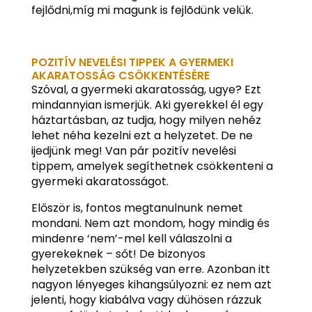
fejlődni,míg mi magunk is fejlõdünk velük.
POZITÍV NEVELÉSI TIPPEK A GYERMEKI
AKARATOSSÁG CSÖKKENTÉSÉRE
Szóval, a gyermeki akaratosság, ugye? Ezt
mindannyian ismerjük. Aki gyerekkel él egy
háztartásban, az tudja, hogy milyen nehéz
lehet néha kezelni ezt a helyzetet. De ne
ijedjünk meg! Van pár pozitív nevelési
tippem, amelyek segíthetnek csökkenteni a
gyermeki akaratosságot.
Először is, fontos megtanulnunk nemet
mondani. Nem azt mondom, hogy mindig és
mindenre ‘nem’-mel kell válaszolni a
gyerekeknek – sőt! De bizonyos
helyzetekben szükség van erre. Azonban itt
nagyon lényeges kihangsúlyozni: ez nem azt
jelenti, hogy kiabálva vagy dühösen rázzuk