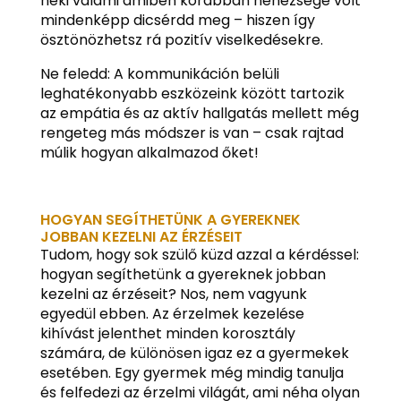
neki valami amiben korábban nehézsége volt
mindenképp dicsérdd meg – hiszen így
ösztönözhetsz rá pozitív viselkedésekre.
Ne feledd: A kommunikáción belüli
leghatékonyabb eszközeink között tartozik
az empátia és az aktív hallgatás mellett még
rengeteg más módszer is van – csak rajtad
múlik hogyan alkalmazod őket!
HOGYAN SEGÍTHETÜNK A GYEREKNEK
JOBBAN KEZELNI AZ ÉRZÉSEIT
Tudom, hogy sok szülő küzd azzal a kérdéssel:
hogyan segíthetünk a gyereknek jobban
kezelni az érzéseit? Nos, nem vagyunk
egyedül ebben. Az érzelmek kezelése
kihívást jelenthet minden korosztály
számára, de különösen igaz ez a gyermekek
esetében. Egy gyermek még mindig tanulja
és felfedezi az érzelmi világát, ami néha olyan