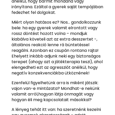
anélkül, hogy bármit mondana vagy
irányítana. Ezáltal a gyerek saját tempójában
fedezhet fel dolgokat.
Miért olyan hatásos ez? Nos… gondolkozzunk
bele: ha egy gyerek valamit elrontott vagy
rossz döntést hozott volna – mondjuk
kiabálva követeli azt az extra desszertet -,
általános reakció lenne rá büntetéssel
reagálni. Azonban ez csupán rontana rajta!
Ehelyett inkább adjunk neki egy biztonságos
terepet (ahogy azt a játékterapia teszi), ahol
elengedheti ezt az agressziót anélkül, hogy
negatív konzekvenciákba ütköznének!
Ezenfelül figyelhetünk arra is miként játszik:
vajon van-e mintázata? Mondhat-e nekünk
valamit arról,hogyan látja önmagát vagy
hogyan éli meg kapcsolatait másokkal?
A lényeg tehát itt van: ha szeretnénk kezelni