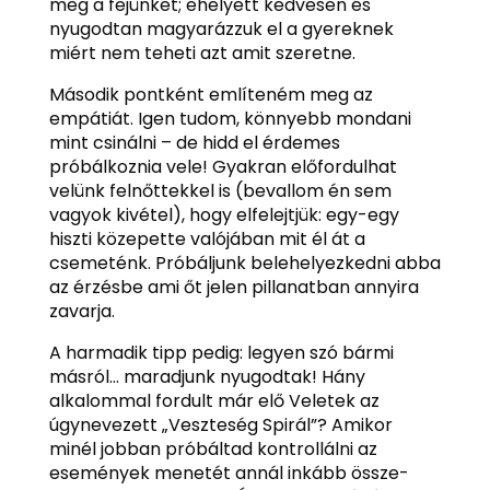
meg a fejünket; ehelyett kedvesen és
nyugodtan magyarázzuk el a gyereknek
miért nem teheti azt amit szeretne.
Második pontként említeném meg az
empátiát. Igen tudom, könnyebb mondani
mint csinálni – de hidd el érdemes
próbálkoznia vele! Gyakran előfordulhat
velünk felnőttekkel is (bevallom én sem
vagyok kivétel), hogy elfelejtjük: egy-egy
hiszti közepette valójában mit él át a
csemeténk. Próbáljunk belehelyezkedni abba
az érzésbe ami őt jelen pillanatban annyira
zavarja.
A harmadik tipp pedig: legyen szó bármi
másról… maradjunk nyugodtak! Hány
alkalommal fordult már elő Veletek az
úgynevezett „Veszteség Spirál”? Amikor
minél jobban próbáltad kontrollálni az
események menetét annál inkább össze-