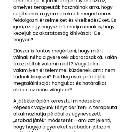
lehetősége. A játékterápia olyan eszköz,
amelyet terapeuták használnak arra, hogy
segítsenek a gyermekeknek megérteni és
feldolgozni érzelmeiket és viselkedésüket. És
igen, ez egy nagyszerű módja annak is, hogy
kezeljük az akaratosság kihívásait! De
hogyan?
Először is fontos megérteni, hogy miért
válnak néha a gyerekek akaratosakká. Talán
frusztráltak valami miatt? Vagy talán
valamilyen érzelemmel küzdenek, amit nem
tudnak kifejezni? Esetleg csak próbálják
megtalálni saját hangjukat és határaikat
ebben az óriási világban?
A játékterápián keresztül mindezekre
képesek vagyunk fényt deríteni. A terapeuta
alkalmazhatja például az úgynevezett
„szabad játék” módszerét – ami azt jelenti,
hogy hagyja a gyereket szabadon játszani