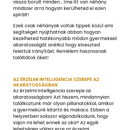
vissza borult minden… Íme itt van néhány
módszer arra hogyan kerülheted el ezen
spirált!
Ezek csak néhányak voltak tippek közül ami
segítséget nyújthatnak abban hogyan
kezelheted hatékonyabb módon gyermekeid
akaratosságát anélkül hogy elveszted
felettük irányítást. Remélem hasznosnak
találtátok őket!
AZ ÉRZELMI INTELLIGENCIA SZEREPE AZ
AKARATOSSÁGBAN
Az érzelmi intelligencia szerepe az
akaratosságban! Azt hiszem, mindannyian
találkoztunk már olyan pillanatokkal, amikor
a gyermekünk kitartó és makacs. Ebben a
helyzetben sokszor elgondolkodunk, hogy
vajon mi lehet ennek az oka? Az egyik
lehetséges válasz erre az érzelmi