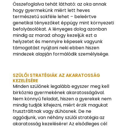
Összefoglalva tehát látható: az oka annak
hogy gyermekünk miért lett heves
természetű sokféle lehet – beleértve
genetikai tényezőket éppúgy mint környezeti
befolyásolókat. A lényeges dolog azonban
mindig az marad: ahogy kezeljük ezt a
helyzetet és mennyire képesek vagyunk
támogatást nyújtani neki ebben hiszen
mindezek alapján formálódik személyisége.
SZÜLŐI STRATÉGIÁK AZ AKARATOSSÁG
KEZELÉSÉRE
Minden szülőnek legalább egyszer meg kell
birkóznia gyermekének akaratosságával.
Nem könnyű feladat, hiszen a gyerekek nem
mindig tudják kifejezni, miért érzik magukat
frusztráltnak vagy dühösnek. De ne
aggódjunk, van néhány szülői stratégia az
akaratosság kezelésére! Az elsődleges cél