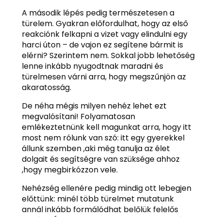
A második lépés pedig természetesen a
türelem. Gyakran előfordulhat, hogy az első
reakciónk felkapni a vizet vagy elindulni egy
harci úton – de vajon ez segítene bármit is
elérni? Szerintem nem. Sokkal jobb lehetőség
lenne inkább nyugodtnak maradni és
türelmesen várni arra, hogy megszűnjön az
akaratosság.
De néha mégis milyen nehéz lehet ezt
megvalósítani! Folyamatosan
emlékeztetnünk kell magunkat arra, hogy itt
most nem rólunk van szó: itt egy gyerekkel
állunk szemben ,aki még tanulja az élet
dolgait és segítségre van szüksége ahhoz
,hogy megbirkózzon vele.
Nehézség ellenére pedig mindig ott lebegjen
előttünk: minél több türelmet mutatunk
annál inkább formálódhat belőlük felelős