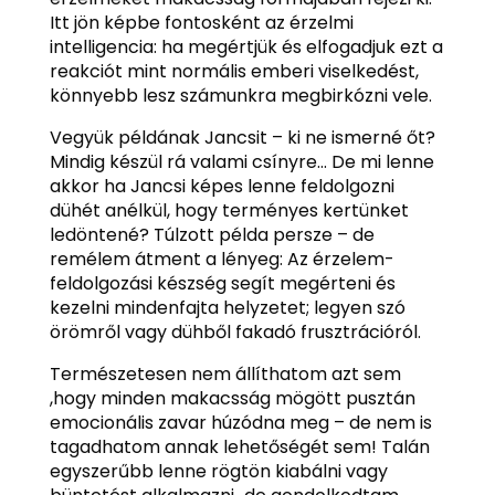
Itt jön képbe fontosként az érzelmi
intelligencia: ha megértjük és elfogadjuk ezt a
reakciót mint normális emberi viselkedést,
könnyebb lesz számunkra megbirkózni vele.
Vegyük példának Jancsit – ki ne ismerné őt?
Mindig készül rá valami csínyre… De mi lenne
akkor ha Jancsi képes lenne feldolgozni
dühét anélkül, hogy terményes kertünket
ledöntené? Túlzott példa persze – de
remélem átment a lényeg: Az érzelem-
feldolgozási készség segít megérteni és
kezelni mindenfajta helyzetet; legyen szó
örömről vagy dühből fakadó frusztrációról.
Természetesen nem állíthatom azt sem
,hogy minden makacsság mögött pusztán
emocionális zavar húzódna meg – de nem is
tagadhatom annak lehetőségét sem! Talán
egyszerűbb lenne rögtön kiabálni vagy