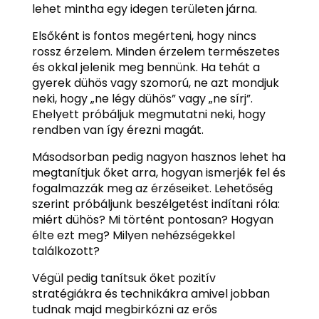
lehet mintha egy idegen területen járna.
Elsőként is fontos megérteni, hogy nincs
rossz érzelem. Minden érzelem természetes
és okkal jelenik meg bennünk. Ha tehát a
gyerek dühös vagy szomorú, ne azt mondjuk
neki, hogy „ne légy dühös” vagy „ne sírj”.
Ehelyett próbáljuk megmutatni neki, hogy
rendben van így érezni magát.
Másodsorban pedig nagyon hasznos lehet ha
megtanítjuk őket arra, hogyan ismerjék fel és
fogalmazzák meg az érzéseiket. Lehetőség
szerint próbáljunk beszélgetést indítani róla:
miért dühös? Mi történt pontosan? Hogyan
élte ezt meg? Milyen nehézségekkel
találkozott?
Végül pedig tanítsuk őket pozitív
stratégiákra és technikákra amivel jobban
tudnak majd megbirkózni az erős