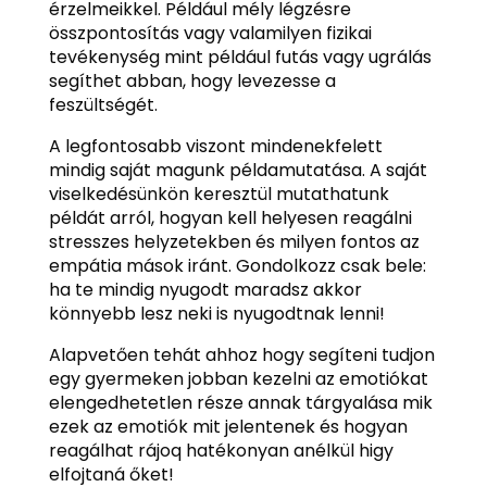
érzelmeikkel. Például mély légzésre
összpontosítás vagy valamilyen fizikai
tevékenység mint például futás vagy ugrálás
segíthet abban, hogy levezesse a
feszültségét.
A legfontosabb viszont mindenekfelett
mindig saját magunk példamutatása. A saját
viselkedésünkön keresztül mutathatunk
példát arról, hogyan kell helyesen reagálni
stresszes helyzetekben és milyen fontos az
empátia mások iránt. Gondolkozz csak bele:
ha te mindig nyugodt maradsz akkor
könnyebb lesz neki is nyugodtnak lenni!
Alapvetően tehát ahhoz hogy segíteni tudjon
egy gyermeken jobban kezelni az emotiókat
elengedhetetlen része annak tárgyalása mik
ezek az emotiók mit jelentenek és hogyan
reagálhat rájoq hatékonyan anélkül higy
elfojtaná őket!