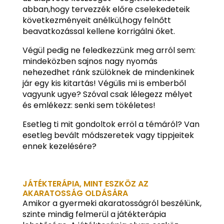
abban,hogy tervezzék előre cselekedeteik
következményeit anélkül,hogy felnőtt
beavatkozással kellene korrigálni őket.
Végül pedig ne feledkezzünk meg arról sem:
mindeközben sajnos nagy nyomás
nehezedhet ránk szülöknek de mindenkinek
jár egy kis kitartás! Végülis mi is emberből
vagyunk ugye? Szóval csak lélegezz mélyet
és emlékezz: senki sem tökéletes!
Esetleg ti mit gondoltok erröl a témáról? Van
esetleg bevált módszeretek vagy tippjeitek
ennek kezelésére?
JÁTÉKTERÁPIA, MINT ESZKÖZ AZ
AKARATOSSÁG OLDÁSÁRA
Amikor a gyermeki akaratosságról beszélünk,
szinte mindig felmerül a játékterápia