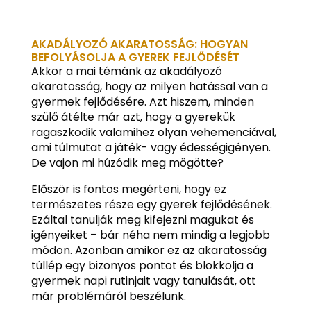
AKADÁLYOZÓ AKARATOSSÁG: HOGYAN
BEFOLYÁSOLJA A GYEREK FEJLŐDÉSÉT
Akkor a mai témánk az akadályozó
akaratosság, hogy az milyen hatással van a
gyermek fejlődésére. Azt hiszem, minden
szülő átélte már azt, hogy a gyerekük
ragaszkodik valamihez olyan vehemenciával,
ami túlmutat a játék- vagy édességigényen.
De vajon mi húzódik meg mögötte?
Először is fontos megérteni, hogy ez
természetes része egy gyerek fejlődésének.
Ezáltal tanulják meg kifejezni magukat és
igényeiket – bár néha nem mindig a legjobb
módon. Azonban amikor ez az akaratosság
túllép egy bizonyos pontot és blokkolja a
gyermek napi rutinjait vagy tanulását, ott
már problémáról beszélünk.