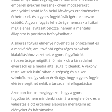
emberek gyakran keresnek olyan módszereket,
amelyekkel rövid időn belül látványos eredményeket
érhetnek el, és a gyors fogyókúrák ígérete sokszor
csábító. A gyors fogyás lehetősége nemcsak a fizikai
megjelenés javítását célozza, hanem a mentális
állapotot is pozitívan befolyásolhatja.
A sikeres fogyás élménye növelheti az önbizalmat és
a motivációt, ami további egészséges szokások
kialakításához vezethet. A gyors fogyókúrák
népszerűsége mögött álló másik ok a társadalmi
elvárások és a média által sugallt ideálok. A vékony
testalkat sok kultúrában a szépség és a siker
szimbóluma, így sokan érzik úgy, hogy a gyors fogyás
elérése segíthet nekik a társadalmi elfogadásban.
Azonban fontos megjegyezni, hogy a gyors
fogyókúrák nem mindenki számára megfelelőek, és a
választás előtt érdemes alaposan mérlegelni az
előnyöket és hátrányokat.