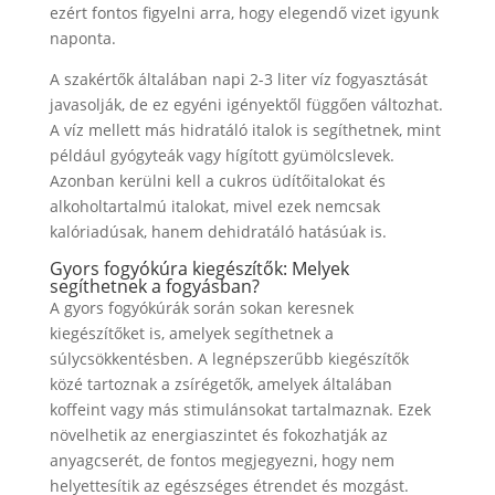
ezért fontos figyelni arra, hogy elegendő vizet igyunk
naponta.
A szakértők általában napi 2-3 liter víz fogyasztását
javasolják, de ez egyéni igényektől függően változhat.
A víz mellett más hidratáló italok is segíthetnek, mint
például gyógyteák vagy hígított gyümölcslevek.
Azonban kerülni kell a cukros üdítőitalokat és
alkoholtartalmú italokat, mivel ezek nemcsak
kalóriadúsak, hanem dehidratáló hatásúak is.
Gyors fogyókúra kiegészítők: Melyek
segíthetnek a fogyásban?
A gyors fogyókúrák során sokan keresnek
kiegészítőket is, amelyek segíthetnek a
súlycsökkentésben. A legnépszerűbb kiegészítők
közé tartoznak a zsírégetők, amelyek általában
koffeint vagy más stimulánsokat tartalmaznak. Ezek
növelhetik az energiaszintet és fokozhatják az
anyagcserét, de fontos megjegyezni, hogy nem
helyettesítik az egészséges étrendet és mozgást.