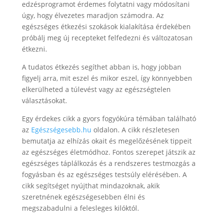
edzésprogramot érdemes folytatni vagy módosítani
úgy, hogy élvezetes maradjon számodra. Az
egészséges étkezési szokások kialakítása érdekében
próbálj meg új recepteket felfedezni és változatosan
étkezni.
A tudatos étkezés segíthet abban is, hogy jobban
figyelj arra, mit eszel és mikor eszel, így könnyebben
elkerülheted a túlevést vagy az egészségtelen
választásokat.
Egy érdekes cikk a gyors fogyókúra témában található
az
Egészségesebb.hu
oldalon. A cikk részletesen
bemutatja az elhízás okait és megelőzésének tippeit
az egészséges életmódhoz. Fontos szerepet játszik az
egészséges táplálkozás és a rendszeres testmozgás a
fogyásban és az egészséges testsúly elérésében. A
cikk segítséget nyújthat mindazoknak, akik
szeretnének egészségesebben élni és
megszabadulni a felesleges kilóktól.