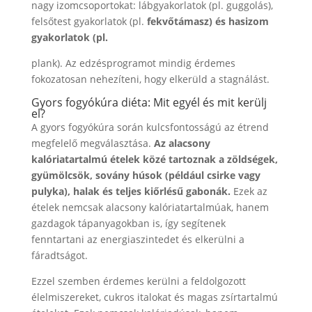
nagy izomcsoportokat: lábgyakorlatok (pl. guggolás),
felsőtest gyakorlatok (pl.
fekvőtámasz) és hasizom
gyakorlatok (pl.
plank). Az edzésprogramot mindig érdemes
fokozatosan nehezíteni, hogy elkerüld a stagnálást.
Gyors fogyókúra diéta: Mit egyél és mit kerülj
el?
A gyors fogyókúra során kulcsfontosságú az étrend
megfelelő megválasztása.
Az alacsony
kalóriatartalmú ételek közé tartoznak a zöldségek,
gyümölcsök, sovány húsok (például csirke vagy
pulyka), halak és teljes kiőrlésű gabonák.
Ezek az
ételek nemcsak alacsony kalóriatartalmúak, hanem
gazdagok tápanyagokban is, így segítenek
fenntartani az energiaszintedet és elkerülni a
fáradtságot.
Ezzel szemben érdemes kerülni a feldolgozott
élelmiszereket, cukros italokat és magas zsírtartalmú