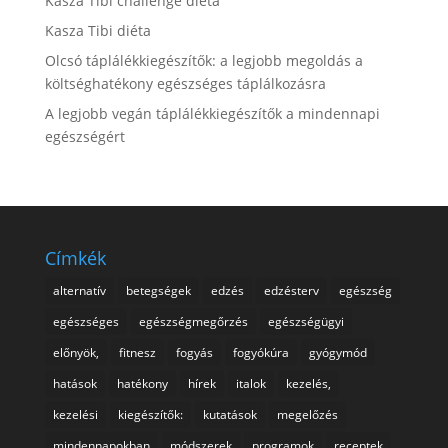
Kasza Tibi challenge diéta
Kasza Tibi diéta
Olcsó táplálékkiegészítők: a legjobb megoldás a
költséghatékony egészséges táplálkozásra
A legjobb vegán táplálékkiegészítők a mindennapi
egészségért
Címkék
alternatív
betegségek
edzés
edzésterv
egészség
egészséges
egészségmegőrzés
egészségügyi
előnyök,
fitnesz
fogyás
fogyókúra
gyógymód
hatások
hatékony
hírek
italok
kezelés,
kezelési
kiegészítők:
kutatások
megelőzés
mindennapokban
módszerek
programok
receptek