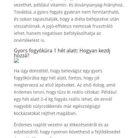
vezethet, például vitamin- és ásványianyag-hiányhoz.
Továbbá, a gyors fogyás gyakran nem fenntartható,
és sokan tapasztalják, hogy a diéta befejezése után
visszahíznak. A jojó-effektus nemcsak frusztráló
lehet, hanem negatívan befolyásolhatja az
önértékelést is.
Gyors fogyókúra 1 hét alatt: Hogyan kezdj
hozzá?
Ha úgy döntöttél, hogy belevágsz egy gyors
fogyókúrába egy hét alatt, fontos, hogy jól
megtervezd az első lépéseket. Az első dolog, amit
érdemes tenni, hogy tűzz ki reális célokat. Például
egy hét alatt 2-4 kg fogyás reális lehet, de ennél
nagyobb súlycsökkenés már egészségügyi
kockázatokat rejthet magában.
Érdemes naplót vezetni az étkezéseidről és az
edzéseidről, hogy nyomon követhesd a fejlődésedet