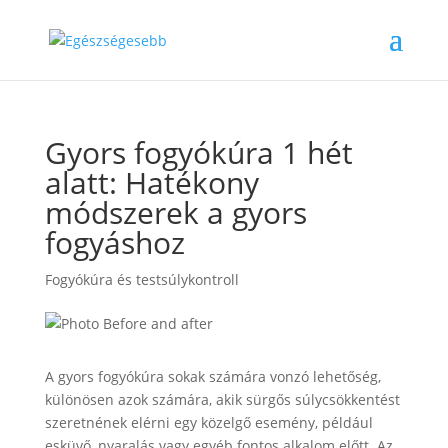
Gyors fogyókúra 1 hét
alatt: Hatékony
módszerek a gyors
fogyáshoz
Fogyókúra és testsúlykontroll
A gyors fogyókúra sokak számára vonzó lehetőség,
különösen azok számára, akik sürgős súlycsökkentést
szeretnének elérni egy közelgő esemény, például
esküvő, nyaralás vagy egyéb fontos alkalom előtt. Az