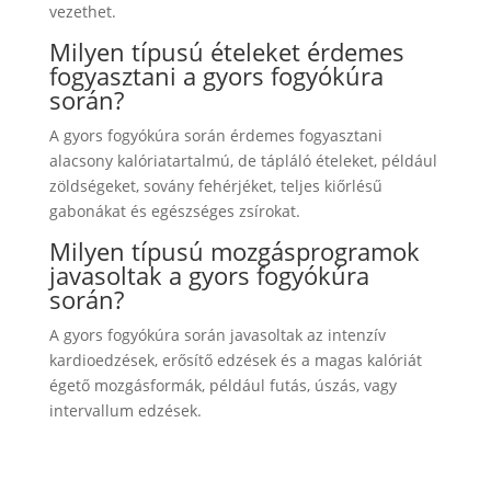
vezethet.
Milyen típusú ételeket érdemes
fogyasztani a gyors fogyókúra
során?
A gyors fogyókúra során érdemes fogyasztani
alacsony kalóriatartalmú, de tápláló ételeket, például
zöldségeket, sovány fehérjéket, teljes kiőrlésű
gabonákat és egészséges zsírokat.
Milyen típusú mozgásprogramok
javasoltak a gyors fogyókúra
során?
A gyors fogyókúra során javasoltak az intenzív
kardioedzések, erősítő edzések és a magas kalóriát
égető mozgásformák, például futás, úszás, vagy
intervallum edzések.