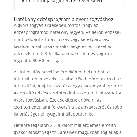
kombinációja segíthet a zsírégetésben.
Hatékony edzésprogram a gyors fogyáshoz
A gyors fogyás érdekében fontos, hogy az
edzésprogramod hatékony legyen. Az aerob edzések,
mint például a futás, úszás vagy kerékpározás,
kiválóan alkalmasak a kalóriaégetésre. Ezeket az
edzéseket heti 3-5 alkalommal érdemes végezni
legalább 30-60 percig.
Az intenzitás növelése érdekében beiktathatsz
intervallum edzéseket is, ahol rövid időre fokozod az
intenzitást, majd visszatérsz egy alacsonyabb szintre.
Az erősítő edzések szintén kulcsszerepet játszanak a
gyors fogyásban. Ezek segítenek növelni az
izomtömeget, ami felgyorsítja az anyagcserét és több
kalóriát éget el nyugalmi állapotban is.
Hetente legalább 2-3 alkalommal érdemes erősítő
gyakorlatokat végezni, amelyek magukban foglalják a