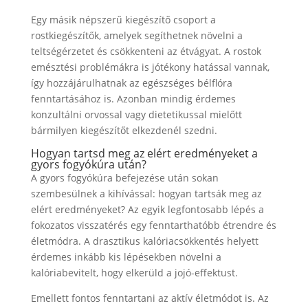
Egy másik népszerű kiegészítő csoport a
rostkiegészítők, amelyek segíthetnek növelni a
teltségérzetet és csökkenteni az étvágyat. A rostok
emésztési problémákra is jótékony hatással vannak,
így hozzájárulhatnak az egészséges bélflóra
fenntartásához is. Azonban mindig érdemes
konzultálni orvossal vagy dietetikussal mielőtt
bármilyen kiegészítőt elkezdenél szedni.
Hogyan tartsd meg az elért eredményeket a
gyors fogyókúra után?
A gyors fogyókúra befejezése után sokan
szembesülnek a kihívással: hogyan tartsák meg az
elért eredményeket? Az egyik legfontosabb lépés a
fokozatos visszatérés egy fenntarthatóbb étrendre és
életmódra. A drasztikus kalóriacsökkentés helyett
érdemes inkább kis lépésekben növelni a
kalóriabevitelt, hogy elkerüld a jojó-effektust.
Emellett fontos fenntartani az aktív életmódot is. Az