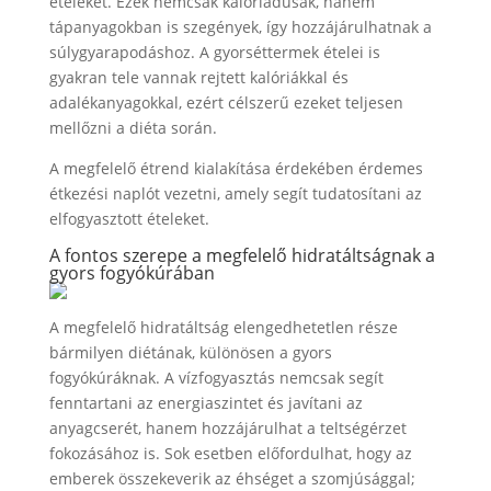
ételeket. Ezek nemcsak kalóriadúsak, hanem
tápanyagokban is szegények, így hozzájárulhatnak a
súlygyarapodáshoz. A gyorséttermek ételei is
gyakran tele vannak rejtett kalóriákkal és
adalékanyagokkal, ezért célszerű ezeket teljesen
mellőzni a diéta során.
A megfelelő étrend kialakítása érdekében érdemes
étkezési naplót vezetni, amely segít tudatosítani az
elfogyasztott ételeket.
A fontos szerepe a megfelelő hidratáltságnak a
gyors fogyókúrában
A megfelelő hidratáltság elengedhetetlen része
bármilyen diétának, különösen a gyors
fogyókúráknak. A vízfogyasztás nemcsak segít
fenntartani az energiaszintet és javítani az
anyagcserét, hanem hozzájárulhat a teltségérzet
fokozásához is. Sok esetben előfordulhat, hogy az
emberek összekeverik az éhséget a szomjúsággal;