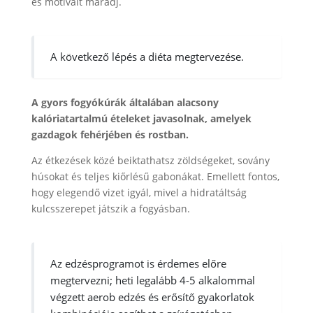
és motivált maradj.
A következő lépés a diéta megtervezése.
A gyors fogyókúrák általában alacsony
kalóriatartalmú ételeket javasolnak, amelyek
gazdagok fehérjében és rostban.
Az étkezések közé beiktathatsz zöldségeket, sovány
húsokat és teljes kiőrlésű gabonákat. Emellett fontos,
hogy elegendő vizet igyál, mivel a hidratáltság
kulcsszerepet játszik a fogyásban.
Az edzésprogramot is érdemes előre
megtervezni; heti legalább 4-5 alkalommal
végzett aerob edzés és erősítő gyakorlatok