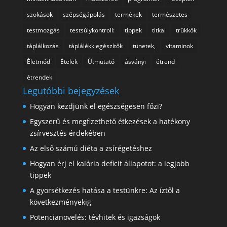
szokások
szépségápolás
termékek
természetes
testmozgás
testsúlykontroll:
tippek
titkai
trükkök
táplálkozás
táplálékkiegészítők
tünetek,
vitaminok
Életmód
Ételek
Útmutató
ásványi
étrend
étrendek
Legutóbbi bejegyzések
Hogyan kezdjünk el egészségesen főzi?
Egyszerű és megfizethető étkezések a hatékony
zsírvesztés érdekében
Az első számú diéta a zsírégetéshez
Hogyan érj el kalória deficit állapotot: a legjobb
tippek
A gyorsétkezés hatása a testünkre: Az íztől a
következményekig
Potencianövelés: tévhitek és igazságok