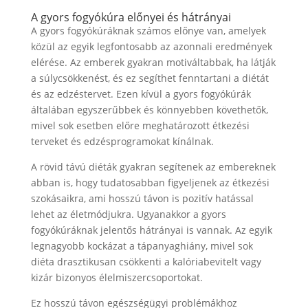
A gyors fogyókúra előnyei és hátrányai
A gyors fogyókúráknak számos előnye van, amelyek
közül az egyik legfontosabb az azonnali eredmények
elérése. Az emberek gyakran motiváltabbak, ha látják
a súlycsökkenést, és ez segíthet fenntartani a diétát
és az edzéstervet. Ezen kívül a gyors fogyókúrák
általában egyszerűbbek és könnyebben követhetők,
mivel sok esetben előre meghatározott étkezési
terveket és edzésprogramokat kínálnak.
A rövid távú diéták gyakran segítenek az embereknek
abban is, hogy tudatosabban figyeljenek az étkezési
szokásaikra, ami hosszú távon is pozitív hatással
lehet az életmódjukra. Ugyanakkor a gyors
fogyókúráknak jelentős hátrányai is vannak. Az egyik
legnagyobb kockázat a tápanyaghiány, mivel sok
diéta drasztikusan csökkenti a kalóriabevitelt vagy
kizár bizonyos élelmiszercsoportokat.
Ez hosszú távon egészségügyi problémákhoz