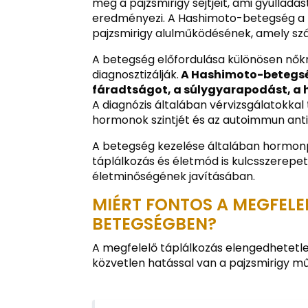
meg a pajzsmirigy sejtjeit, ami gyulla
eredményezi. A Hashimoto-betegség a l
pajzsmirigy alulműködésének, amely szám
A betegség előfordulása különösen nőkn
diagnosztizálják.
A Hashimoto-betegség 
fáradtságot, a súlygyarapodást, a h
A diagnózis általában vérvizsgálatokkal
hormonok szintjét és az autoimmun antit
A betegség kezelése általában hormonp
táplálkozás és életmód is kulcsszerepet
életminőségének javításában.
MIÉRT FONTOS A MEGFELE
BETEGSÉGBEN?
A megfelelő táplálkozás elengedhetetl
közvetlen hatással van a pajzsmirigy 