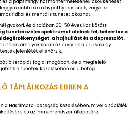
dást és a pajzsmirigy hormontermelésének csökkenését
eggyakoribb oka a hypothyreosisnak, vagyis a
os fizikai és mentális tünetet okozhat.
él gyakori, és általában 30-50 éves kor között
tünetei széles spektrumot ölelnek fel, beleértve a
idegérzékenységet, a hajhullást és a depressziót.
 történik, amelyek során az orvosok a pajzsmirigy
estek jelenlétét ellenőrzik.
ótló terápiát foglal magában, de a megfelelő
 játszik a tünetek kezelésében és a beteg
LŐ TÁPLÁLKOZÁS EBBEN A
en a Hashimoto-betegség kezelésében, mivel a táplálék
működésére és az immunrendszer állapotára.