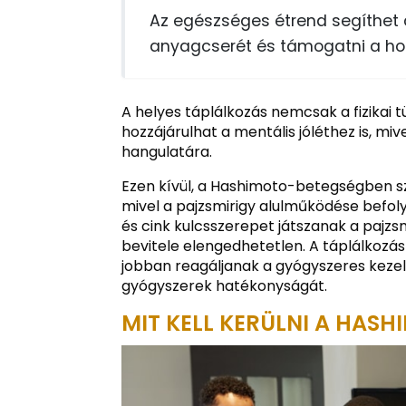
Az egészséges étrend segíthet c
anyagcserét és támogatni a ho
A helyes táplálkozás nemcsak a fizikai
hozzájárulhat a mentális jóléthez is, m
hangulatára.
Ezen kívül, a Hashimoto-betegségben 
mivel a pajzsmirigy alulműködése befoly
és cink kulcsszerepet játszanak a pajz
bevitele elengedhetetlen. A táplálkozás
jobban reagáljanak a gyógyszeres keze
gyógyszerek hatékonyságát.
MIT KELL KERÜLNI A HAS