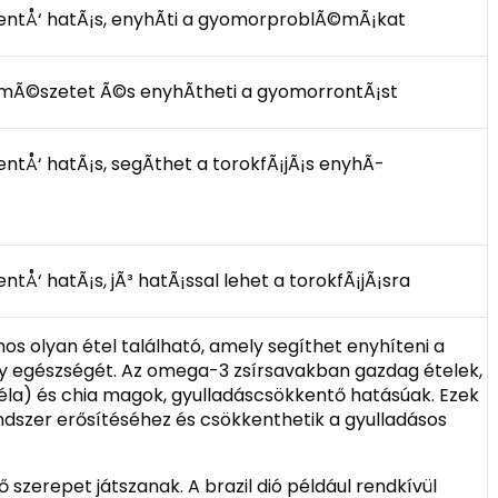
entÅ‘ hatÃ¡s, enyhÃ­ti a gyomorproblÃ©mÃ¡kat
emÃ©szetet Ã©s enyhÃ­theti a gyomorrontÃ¡st
ntÅ‘ hatÃ¡s, segÃ­thet a torokfÃ¡jÃ¡s enyhÃ­
tÅ‘ hatÃ¡s, jÃ³ hatÃ¡ssal lehet a torokfÃ¡jÃ¡sra
 olyan étel található, amely segíthet enyhíteni a
gy egészségét. Az omega-3 zsírsavakban gazdag ételek,
réla) és chia magok, gyulladáscsökkentő hatásúak. Ezek
dszer erősítéséhez és csökkenthetik a gyulladásos
 szerepet játszanak. A brazil dió például rendkívül