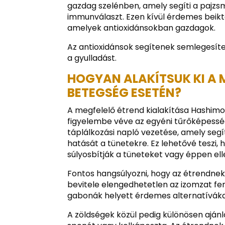
gazdag szelénben, amely segíti a pajz
immunválaszt. Ezen kívül érdemes beikta
amelyek antioxidánsokban gazdagok.
Az antioxidánsok segítenek semlegesíten
a gyulladást.
HOGYAN ALAKÍTSUK KI A
BETEGSÉG ESETÉN?
A megfelelő étrend kialakítása Hashim
figyelembe véve az egyéni tűrőképesség
táplálkozási napló vezetése, amely seg
hatását a tünetekre. Ez lehetővé teszi,
súlyosbítják a tüneteket vagy éppen ell
Fontos hangsúlyozni, hogy az étrendnek
bevitele elengedhetetlen az izomzat fe
gabonák helyett érdemes alternatívákat 
A zöldségek közül pedig különösen ajánl