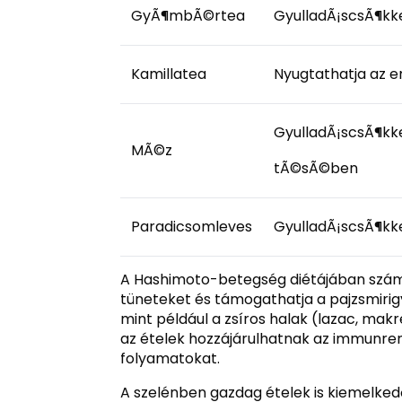
GyÃ¶mbÃ©rtea
GyulladÃ¡scsÃ¶kk
Kamillatea
Nyugtathatja az 
GyulladÃ¡scsÃ¶kke
MÃ©z
tÃ©sÃ©ben
Paradicsomleves
GyulladÃ¡scsÃ¶kken
A Hashimoto-betegség diétájában számos
tüneteket és támogathatja a pajzsmiri
mint például a zsíros halak (lazac, mak
az ételek hozzájárulhatnak az immunren
folyamatokat.
A szelénben gazdag ételek is kiemelkedő