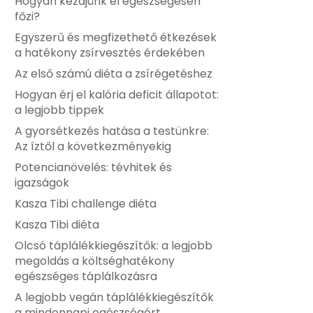
Hogyan kezdjünk el egészségesen
főzi?
Egyszerű és megfizethető étkezések
a hatékony zsírvesztés érdekében
Az első számú diéta a zsírégetéshez
Hogyan érj el kalória deficit állapotot:
a legjobb tippek
A gyorsétkezés hatása a testünkre:
Az íztől a következményekig
Potencianövelés: tévhitek és
igazságok
Kasza Tibi challenge diéta
Kasza Tibi diéta
Olcsó táplálékkiegészítők: a legjobb
megoldás a költséghatékony
egészséges táplálkozásra
A legjobb vegán táplálékkiegészítők
a mindennapi egészségért