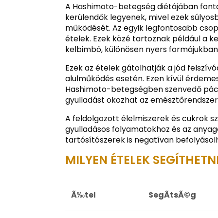
A Hashimoto-betegség diétájában fontos
kerülendők legyenek, mivel ezek súlyosb
működését. Az egyik legfontosabb csopo
ételek. Ezek közé tartoznak például a k
kelbimbó, különösen nyers formájukban
Ezek az ételek gátolhatják a jód felszí
alulműködés esetén. Ezen kívül érdemes 
Hashimoto-betegségben szenvedő pácien
gyulladást okozhat az emésztőrendszer
A feldolgozott élelmiszerek és cukrok s
gyulladásos folyamatokhoz és az anyag
tartósítószerek is negatívan befolyás
MILYEN ÉTELEK SEGÍTHETN
Ã‰tel
SegÃ­tsÃ©g