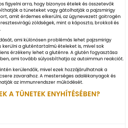
 figyelni arra, hogy bizonyos ételek és összetevők
íthatják a tüneteket vagy gátolhatják a pajzsmirigy
rt, amit érdemes elkerülni, az úgynevezett goitrogén
eresztesvirágú zöldségek, mint a káposzta, brokkoli és
.
vódását, ami különösen problémás lehet pajzsmirigy
kerülni a gluténtartalmú ételeket is, mivel sok
s érzékeny lehet a gluténre. A glutén fogyasztása
ben, ami tovább súlyosbíthatja az autoimmun reakciót.
zintén kerülendők, mivel ezek hozzájárulhatnak a
csere zavaraihoz. A mesterséges adalékanyagok és
olhatják az immunrendszer működését.
EK A TÜNETEK ENYHÍTÉSÉBEN?