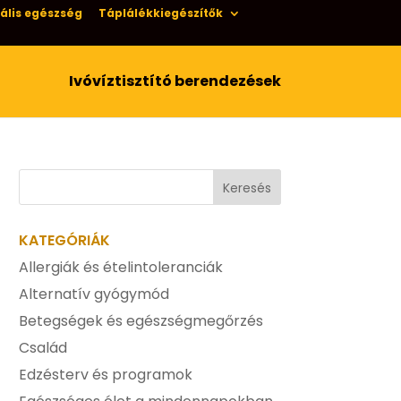
ális egészség
Táplálékkiegészítők
Ivóvíztisztító berendezések
KATEGÓRIÁK
Allergiák és ételintoleranciák
Alternatív gyógymód
Betegségek és egészségmegőrzés
Család
Edzésterv és programok