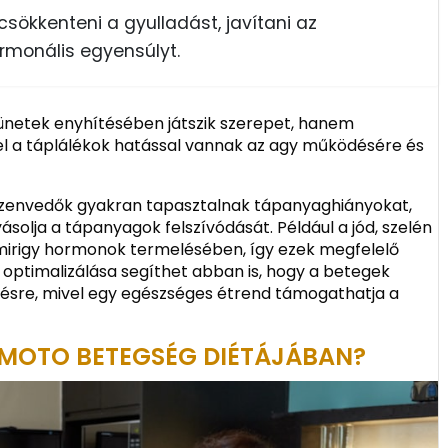
sökkenteni a gyulladást, javítani az
rmonális egyensúlyt.
 tünetek enyhítésében játszik szerepet, hanem
ivel a táplálékok hatással vannak az agy működésére és
szenvedők gyakran tapasztalnak tápanyaghiányokat,
ásolja a tápanyagok felszívódását. Például a jód, szelén
smirigy hormonok termelésében, így ezek megfelelő
 optimalizálása segíthet abban is, hogy a betegek
lésre, mivel egy egészséges étrend támogathatja a
HIMOTO BETEGSÉG DIÉTÁJÁBAN?