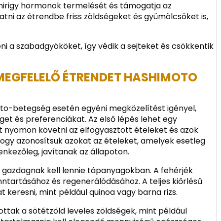
smirigy hormonok termelését és támogatja az
tni az étrendbe friss zöldségeket és gyümölcsöket is,
i a szabadgyököket, így védik a sejteket és csökkentik
 MEGFELELŐ ÉTRENDET HASHIMOTO
oto-betegség esetén egyéni megközelítést igényel,
et és preferenciákat. Az első lépés lehet egy
ít nyomon követni az elfogyasztott ételeket és azok
 hogy azonosítsuk azokat az ételeket, amelyek esetleg
enkezőleg, javítanak az állapoton.
 gazdagnak kell lennie tápanyagokban. A fehérjék
nntartásához és regenerálódásához. A teljes kiőrlésű
keresni, mint például quinoa vagy barna rizs.
ottak a sötétzöld leveles zöldségek, mint például