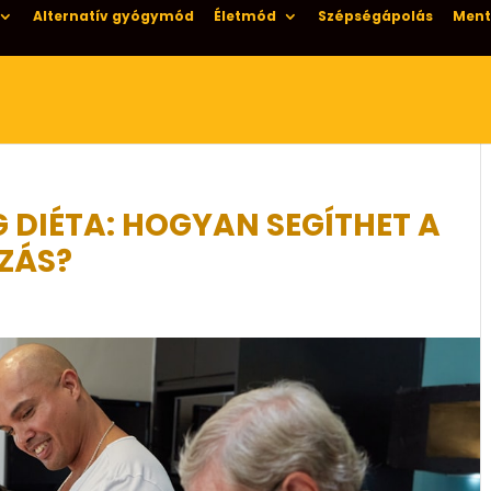
Alternatív gyógymód
Életmód
Szépségápolás
Ment
 DIÉTA: HOGYAN SEGÍTHET A
ZÁS?