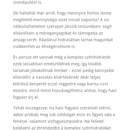
izomépülést is.
De hallottál már arról, hogy mennyire fontos lenne
megfelelő mennyiségű vizet innod naponta? A víz
nélkülözhetetlen szerepet játszik testünkben: segít
eltávolítani a méreganyagokat és támogatja az
anyagcserét. Ráadásul hidratáltan tartva magunkat
csökkenhet az éhségérzetünk is.
És persze ott vannak még a komplex szénhidrátok:
ezek lassabban emésztődnek meg, így tovább
tartanak jóllakottnak minket – ezzel pedig könnyebb
ellenállni a nassolás kísértésének! Akár teljes
kiőrlésű kenyeret eszel reggelire vagy barna rizst
ebédre, mind-mind hozzásegíthetsz ahhoz, hogy hasi
fogyást érj el.
Tehát összegezve: ha hasi fogyást szeretnél elérni,
akkor próbálj meg sok zöldséget enni és figyelj oda a
fehérje- valamint vízfogyasztásodra. Ne feledd
beiktatni az étrendedbe a komplex szénhidrátokat