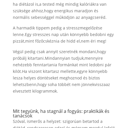
ha diétázol is,a tested még mindig kalóriákra van
szüksége ahhoz,hogy energikus maradjon és
normális sebességgel működjön az anyagcseréd.
A harmadik tippem pedig a stresszmegelőzése
lenne.Egy stresszes nap után könnyebb bedobni egy
pizzát,mint főzőcskéznia de hidd el,nem éri meg!
Végül pedig csak annyit szeretnék mondani,hogy
próbálj kitartani.Mindannyian tudjuk,mennyire
nehézebb fenntartania formánkat mint ledobni pár
kilót.Ha viszont kitartasz mellette,egyre könnyebb
lesza helyes döntéseket meghoznod és biztos
lehetszbenn,hogy soha többét nem jönnekvisszaaz
elvesztett kilogrammok.
Mit tegyünk, ha stagnál a fogyás: praktikák és
tanácsok
Szóval, ismerős a helyzet: szigorúan betartod a
diétád, rendszeresen edzel és mégsem mozdul lefelé