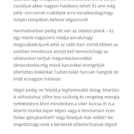
csináljuk akkor nagyon hatékony lehet! És ami még
jobb: nincsenek szabályok arra vonatkozólag,hogy
milyen tempóban kellene végeznünk!
Harmadsorban pedig ott van az oldalsó plank – ez
egy másik nagyszerű módja annak,hogy
megszabaduljunk attól az utált hasi zsírtól.Ebben az
esetben mindössze annyit kell tennünk,hogy az
oldalunkon tartjuk magunkat,karunkkal
támaszkodva,míg másik karunkkal érintgetjük
ellentétes bokánkat.Tudom,talán furcsán hangzik de
hidd el,nagyon hatásos!
Végül pedig ne feledd,a legfontosabb dolog: kitartás!
A változáshoz időre lesz szükség és rengeteg energia
befektetésre.Mint mindenben,a siker kulcsa itt is,a
kitartó munka.Vajon képes vagy-e fenntartani ezen
fizikai igénybevételt? Vagy feladjuk már előbb? Ne
engedd,hogy ezek a kérdések eltántorítsanak téged!