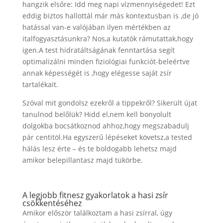
hangzik elsőre: Idd meg napi vízmennyiségedet! Ezt
eddig biztos hallottál már más kontextusban is ,de jó
hatással van-e valójában ilyen mértékben az
italfogyasztásunkra? Nos,a kutatók rámutattak,hogy
igen.A test hidratáltságának fenntartása segít
optimalizálni minden fiziológiai funkciót-beleértve
annak képességét is ,hogy elégesse saját zsír
tartalékait.
Szóval mit gondolsz ezekről a tippekről? Sikerült újat
tanulnod belőlük? Hidd el,nem kell bonyolult
dolgokba bocsátkoznod ahhoz,hogy megszabadulj
pár centitöl.Ha egyszerű lépéseket követsz,a tested
hálás lesz érte – és te boldogabb lehetsz majd
amikor belepillantasz majd tükörbe.
A legjobb fitnesz gyakorlatok a hasi zsír
csökkentéséhez
Amikor először találkoztam a hasi zsírral, úgy