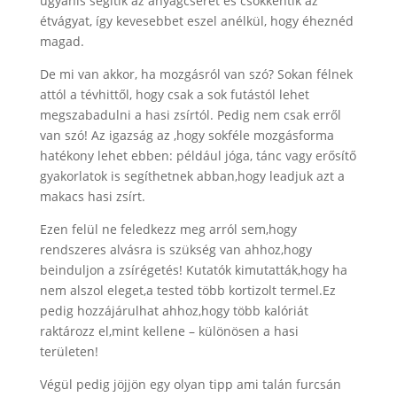
ugyanis segítik az anyagcserét és csökkentik az
étvágyat, így kevesebbet eszel anélkül, hogy éheznéd
magad.
De mi van akkor, ha mozgásról van szó? Sokan félnek
attól a tévhittől, hogy csak a sok futástól lehet
megszabadulni a hasi zsírtól. Pedig nem csak erről
van szó! Az igazság az ,hogy sokféle mozgásforma
hatékony lehet ebben: például jóga, tánc vagy erősítő
gyakorlatok is segíthetnek abban,hogy leadjuk azt a
makacs hasi zsírt.
Ezen felül ne feledkezz meg arról sem,hogy
rendszeres alvásra is szükség van ahhoz,hogy
beinduljon a zsírégetés! Kutatók kimutatták,hogy ha
nem alszol eleget,a tested több kortizolt termel.Ez
pedig hozzájárulhat ahhoz,hogy több kalóriát
raktározz el,mint kellene – különösen a hasi
területen!
Végül pedig jöjjön egy olyan tipp ami talán furcsán