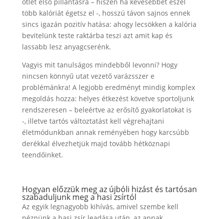
ötlet első pillantásra – hiszen ha kevesebbet eszel
több kalóriát égetsz el -, hosszú távon sajnos ennek
sincs igazán pozitív hatása: ahogy lecsökken a kalória
bevitelünk teste raktárba teszi azt amit kap és
lassabb lesz anyagcserénk.
Vagyis mit tanulságos mindebből levonni? Hogy
nincsen könnyű utat vezető varázsszer e
problémánkra! A legjobb eredményt mindig komplex
megoldás hozza: helyes étkezést követve sportoljunk
rendszeresen – beleértve az erősítő gyakorlatokat is
-, illetve tartós változtatást kell végrehajtani
életmódunkban annak reményében hogy karcsúbb
derékkal élvezhetjük majd tovább hétköznapi
teendőinket.
Hogyan előzzük meg az újbóli hizást és tartósan
szabaduljunk meg a hasi zsírtól
Az egyik legnagyobb kihívás, amivel szembe kell
néznünk a hasi zsír leadása után, az annak