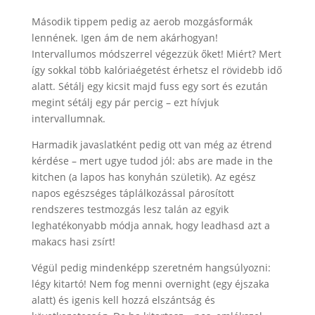
Második tippem pedig az aerob mozgásformák
lennének. Igen ám de nem akárhogyan!
Intervallumos módszerrel végezzük őket! Miért? Mert
így sokkal több kalóriaégetést érhetsz el rövidebb idő
alatt. Sétálj egy kicsit majd fuss egy sort és ezután
megint sétálj egy pár percig – ezt hívjuk
intervallumnak.
Harmadik javaslatként pedig ott van még az étrend
kérdése – mert ugye tudod jól: abs are made in the
kitchen (a lapos has konyhán születik). Az egész
napos egészséges táplálkozással párosított
rendszeres testmozgás lesz talán az egyik
leghatékonyabb módja annak, hogy leadhasd azt a
makacs hasi zsírt!
Végül pedig mindenképp szeretném hangsúlyozni:
légy kitartó! Nem fog menni overnight (egy éjszaka
alatt) és igenis kell hozzá elszántság és