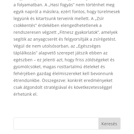
a folyamatban. A „Hasi fogyás” nem történhet meg
egyik napról a másikra, ezért fontos, hogy türelmesek
legyünk és kitartsunk terveink mellett. A „Zsír
csökkentés” érdekében elengedhetetlenek a
rendszeresen végzett „Fitnesz gyakorlatok”, amelyek
segítik az anyagcserét és felgyorsítják a zsírégetést.
Végül de nem utolsósorban, az „Egészséges
táplálkozás” alapvető szerepet játszik ebben az
egészben – ez jelenti azt, hogy friss zöldségeket és
gyümölcsöket, magas rosttartalmú ételeket és
fehérjében gazdag élelmiszereket kell bevonnunk
étrendünkbe. Összegezve: konkrét eredményeket
csak átgondolt stratégiával és következetességgel
érhetünk el.