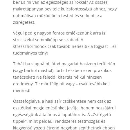
be? És mi van az egészséges zsírokkal? Az összes
makrotápanyag bevitele kulcsfontosságú ahhoz, hogy
optimálisan működjön a tested és serkentse a
zsírégetést.
Végül pedig nagyon fontos emlékeznünk arra is:
stresszelni semmiképp se szabad! A
stresszhormonok csak tovább nehezítik a fogyást – ez
tudományos tény!
Tehát ha stagnálni látod magadat hasizom területén
(vagy bárhol máshol), tartsd észben ezen praktikus
tanácsokat! Ne feledd: kitartás nélkül nincsen
eredmény. Te már félig ott vagy – csak tovább kell
menned!
Összefoglalva, a hasi zsír csökkentése nem csak az
esztétikai megjelenésünket javítja, hanem hozzájárul
egészségünk általános állapotához is. A „Zsírégető
tippek”, mint például rendszeres testmozgás és
kiegyensúlyozott étrend nagyban segíthetnek ebben