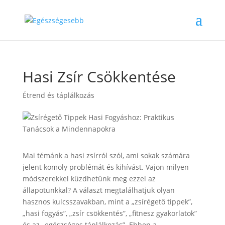
Hasi Zsír Csökkentése
Étrend és táplálkozás
Mai témánk a hasi zsírról szól, ami sokak számára
jelent komoly problémát és kihívást. Vajon milyen
módszerekkel küzdhetünk meg ezzel az
állapotunkkal? A választ megtalálhatjuk olyan
hasznos kulcsszavakban, mint a „zsírégető tippek”,
„hasi fogyás”, „zsír csökkentés”, „fitnesz gyakorlatok”
és az „egészséges táplálkozás”. Ebben a