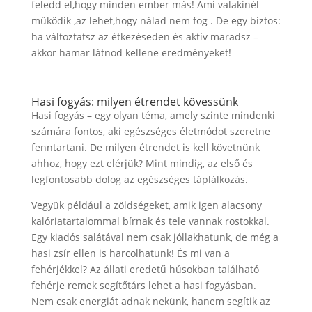
feledd el,hogy minden ember más! Ami valakinél
működik ,az lehet,hogy nálad nem fog . De egy biztos:
ha változtatsz az étkezéseden és aktív maradsz –
akkor hamar látnod kellene eredményeket!
Hasi fogyás: milyen étrendet kövessünk
Hasi fogyás – egy olyan téma, amely szinte mindenki
számára fontos, aki egészséges életmódot szeretne
fenntartani. De milyen étrendet is kell követnünk
ahhoz, hogy ezt elérjük? Mint mindig, az első és
legfontosabb dolog az egészséges táplálkozás.
Vegyük például a zöldségeket, amik igen alacsony
kalóriatartalommal bírnak és tele vannak rostokkal.
Egy kiadós salátával nem csak jóllakhatunk, de még a
hasi zsír ellen is harcolhatunk! És mi van a
fehérjékkel? Az állati eredetű húsokban található
fehérje remek segítőtárs lehet a hasi fogyásban.
Nem csak energiát adnak nekünk, hanem segítik az