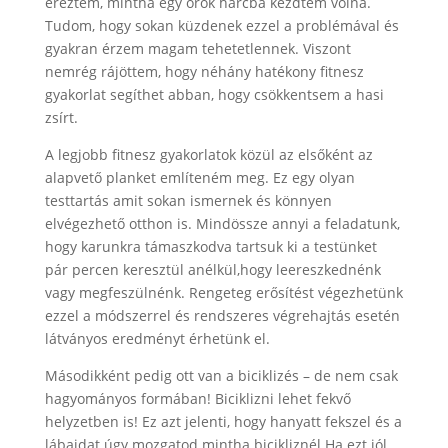
éreztem, mintha egy örök harcba kezdtem volna.
Tudom, hogy sokan küzdenek ezzel a problémával és
gyakran érzem magam tehetetlennek. Viszont
nemrég rájöttem, hogy néhány hatékony fitnesz
gyakorlat segíthet abban, hogy csökkentsem a hasi
zsírt.
A legjobb fitnesz gyakorlatok közül az elsőként az
alapvető planket említeném meg. Ez egy olyan
testtartás amit sokan ismernek és könnyen
elvégezhető otthon is. Mindössze annyi a feladatunk,
hogy karunkra támaszkodva tartsuk ki a testünket
pár percen keresztül anélkül,hogy leereszkednénk
vagy megfeszülnénk. Rengeteg erősítést végezhetünk
ezzel a módszerrel és rendszeres végrehajtás esetén
látványos eredményt érhetünk el.
Másodikként pedig ott van a biciklizés – de nem csak
hagyományos formában! Biciklizni lehet fekvő
helyzetben is! Ez azt jelenti, hogy hanyatt fekszel és a
lábaidat úgy mozgatod mintha bicikliznél.Ha ezt jól