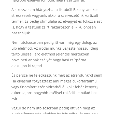
nagyobb eséllyel tömődik meg hasa zsírral.
A stressz sem hiányozhat a listából! Bizony, amikor
stresszesek vagyunk, akkor a szervezetünk kortizolt
termel. Ez pedig stimulálja az étvágyat és fokozza azt
is, hogy a testünk zsírt raktározzon el – különösen
használjuk.
Nem utolsósorban pedig itt van még egy dolog: az
ülő életmód. Az irodai munka végezte hosszú ideig
tartó üléssel járó életmód jelentős mértékben
növelheti annak esélyét hogy hasi zsírpárna
alakuljon ki rajtad.
És persze ne feledkezzünk meg az étrendünkről sem!
Ha olyasmit fogyasztasz ami magas cukortartalmú
vagy finomított szénhidrátból áll (pl.: fehér kenyér),
akkor sajnos nagyobb eséllyel rakódik le nálad hasi
zsír.
Végül de nem utolsósorban pedig ott van még az
alkoholfogyasztás kérdése is: bár néha jót tesz egy-