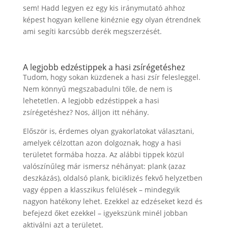
sem! Hadd legyen ez egy kis iránymutató ahhoz
képest hogyan kellene kinéznie egy olyan étrendnek
ami segíti karcsúbb derék megszerzését.
A legjobb edzéstippek a hasi zsírégetéshez
Tudom, hogy sokan küzdenek a hasi zsír felesleggel.
Nem könnyű megszabadulni tőle, de nem is
lehetetlen. A legjobb edzéstippek a hasi
zsírégetéshez? Nos, álljon itt néhány.
Először is, érdemes olyan gyakorlatokat választani,
amelyek célzottan azon dolgoznak, hogy a hasi
területet formába hozza. Az alábbi tippek közül
valószínűleg már ismersz néhányat: plank (azaz
deszkázás), oldalsó plank, biciklizés fekvő helyzetben
vagy éppen a klasszikus felülések – mindegyik
nagyon hatékony lehet. Ezekkel az edzéseket kezd és
befejezd őket ezekkel – igyekszünk minél jobban
aktiválni azt a területet.