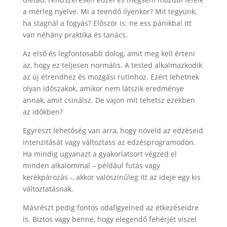
a mérleg nyelve. Mi a teendő ilyenkor? Mit tegyünk,
ha stagnál a fogyás? Először is: ne ess pánikba! Itt
van néhány praktika és tanács.
Az első és legfontosabb dolog, amit meg kell érteni
az, hogy ez teljesen normális. A tested alkalmazkodik
az új étrendhez és mozgási rutinhoz. Ezért lehetnek
olyan időszakok, amikor nem látszik eredménye
annak, amit csinálsz. De vajon mit tehetsz ezekben
az időkben?
Egyrészt lehetőség van arra, hogy növeld az edzéseid
intenzitását vagy változtass az edzésprogramodon.
Ha mindig ugyanazt a gyakorlatsort végzed el
minden alkalommal – például futás vagy
kerékpározás -, akkor valószínűleg itt az ideje egy kis
változtatásnak.
Másrészt pedig fontos odafigyelned az étkezéseidre
is. Biztos vagy benne, hogy elegendő fehérjét viszel