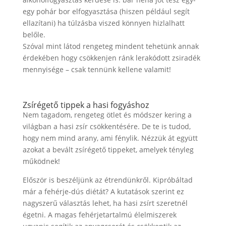
egy pohár bor elfogyasztása (hiszen például segít
ellazítani) ha túlzásba viszed könnyen hizlalhatt
belőle.
Szóval mint látod rengeteg mindent tehetünk annak
érdekében hogy csökkenjen ránk lerakódott zsiradék
mennyisége – csak tennünk kellene valamit!
Zsírégető tippek a hasi fogyáshoz
Nem tagadom, rengeteg ötlet és módszer kering a
világban a hasi zsír csökkentésére. De te is tudod,
hogy nem mind arany, ami fénylik. Nézzük át együtt
azokat a bevált zsírégető tippeket, amelyek tényleg
működnek!
Először is beszéljünk az étrendünkről. Kipróbáltad
már a fehérje-dús diétát? A kutatások szerint ez
nagyszerű választás lehet, ha hasi zsírt szeretnél
égetni. A magas fehérjetartalmú élelmiszerek