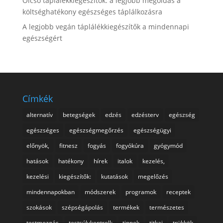
Olcsó táplálékkiegészítők: a legjobb megoldás a
költséghatékony egészséges táplálkozásra
A legjobb vegán táplálékkiegészítők a mindennapi
egészségért
Címkék
alternatív
betegségek
edzés
edzésterv
egészség
egészséges
egészségmegőrzés
egészségügyi
előnyök,
fitnesz
fogyás
fogyókúra
gyógymód
hatások
hatékony
hírek
italok
kezelés,
kezelési
kiegészítők:
kutatások
megelőzés
mindennapokban
módszerek
programok
receptek
szokások
szépségápolás
termékek
természetes
testmozgás
testsúlykontroll:
tippek
titkai
trükkök