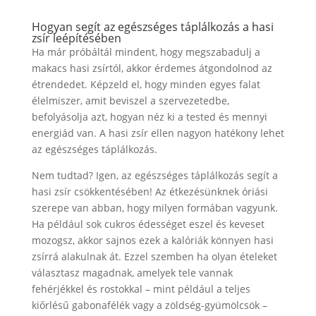
Hogyan segít az egészséges táplálkozás a hasi
zsír leépítésében
Ha már próbáltál mindent, hogy megszabadulj a
makacs hasi zsírtól, akkor érdemes átgondolnod az
étrendedet. Képzeld el, hogy minden egyes falat
élelmiszer, amit beviszel a szervezetedbe,
befolyásolja azt, hogyan néz ki a tested és mennyi
energiád van. A hasi zsír ellen nagyon hatékony lehet
az egészséges táplálkozás.
Nem tudtad? Igen, az egészséges táplálkozás segít a
hasi zsír csökkentésében! Az étkezésünknek óriási
szerepe van abban, hogy milyen formában vagyunk.
Ha például sok cukros édességet eszel és keveset
mozogsz, akkor sajnos ezek a kalóriák könnyen hasi
zsírrá alakulnak át. Ezzel szemben ha olyan ételeket
választasz magadnak, amelyek tele vannak
fehérjékkel és rostokkal – mint például a teljes
kiőrlésű gabonafélék vagy a zöldség-gyümölcsök –