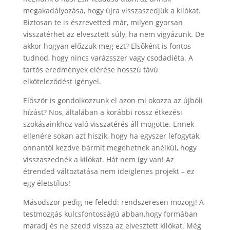
megakadályozása, hogy újra visszaszedjük a kilókat.
Biztosan te is észrevetted már, milyen gyorsan
visszatérhet az elvesztett súly, ha nem vigyázunk. De
akkor hogyan előzzük meg ezt? Elsőként is fontos
tudnod, hogy nincs varázsszer vagy csodadiéta. A
tartós eredmények elérése hosszú távú
elköteleződést igényel.
Először is gondolkozzunk el azon mi okozza az újbóli
hízást? Nos, általában a korábbi rossz étkezési
szokásainkhoz való visszatérés áll mögötte. Ennek
ellenére sokan azt hiszik, hogy ha egyszer lefogytak,
onnantól kezdve bármit megehetnek anélkül, hogy
visszaszednék a kilókat. Hát nem így van! Az
étrended változtatása nem ideiglenes projekt – ez
egy életstílus!
Másodszor pedig ne feledd: rendszeresen mozogj! A
testmozgás kulcsfontosságú abban,hogy formában
maradj és ne szedd vissza az elvesztett kilókat. Még