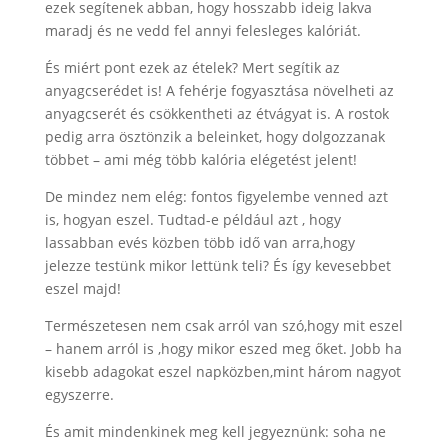
ezek segítenek abban, hogy hosszabb ideig lakva
maradj és ne vedd fel annyi felesleges kalóriát.
És miért pont ezek az ételek? Mert segítik az
anyagcserédet is! A fehérje fogyasztása növelheti az
anyagcserét és csökkentheti az étvágyat is. A rostok
pedig arra ösztönzik a beleinket, hogy dolgozzanak
többet – ami még több kalória elégetést jelent!
De mindez nem elég: fontos figyelembe venned azt
is, hogyan eszel. Tudtad-e például azt , hogy
lassabban evés közben több idő van arra,hogy
jelezze testünk mikor lettünk teli? És így kevesebbet
eszel majd!
Természetesen nem csak arról van szó,hogy mit eszel
– hanem arról is ,hogy mikor eszed meg őket. Jobb ha
kisebb adagokat eszel napközben,mint három nagyot
egyszerre.
És amit mindenkinek meg kell jegyeznünk: soha ne