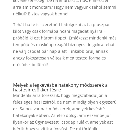
következetesség. De ha kitartasz… nos, emlékszel
arra amit mondtam? Hogy nem vagyunk sehol semmi
nélkül? Biztos vagyok benne!
Tehát ha te is szeretnéd ledolgozni azt a pluszpár
kilót vagy csak formába hozni magadat nyárra –
próbáld ki ezt három tippet! Emlékezz: mindenki más
tempójú és másképp reagál bizonyos dolgokra tehát
ne várj csodát pár nap alatt – inkább örülj annak
ahogy fokozatosan változik meg tested forma és
erősödsz belülről!
Melyek a legkevésbé hatékony módszerek a
hasi zsír csökkentésre
Mindenki arra törekszik, hogy megszabaduljon a
felesleges hasi zsírtól, de nem mindig olyan egyszerű
ez. Sajnos vannak módszerek, amelyek kevésbé
hatékonyak ebben. Az első dolog, ami eszembe jut
ilyenkor az úgynevezett „csodapirulák”, amelyek azt
ígérik, hogy segítik a fogyást. De mi történik