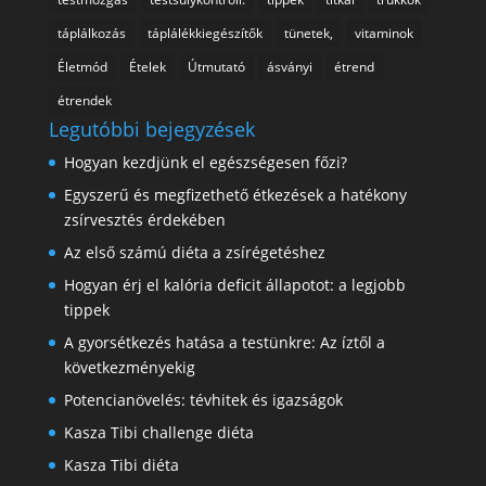
táplálkozás
táplálékkiegészítők
tünetek,
vitaminok
Életmód
Ételek
Útmutató
ásványi
étrend
étrendek
Legutóbbi bejegyzések
Hogyan kezdjünk el egészségesen főzi?
Egyszerű és megfizethető étkezések a hatékony
zsírvesztés érdekében
Az első számú diéta a zsírégetéshez
Hogyan érj el kalória deficit állapotot: a legjobb
tippek
A gyorsétkezés hatása a testünkre: Az íztől a
következményekig
Potencianövelés: tévhitek és igazságok
Kasza Tibi challenge diéta
Kasza Tibi diéta