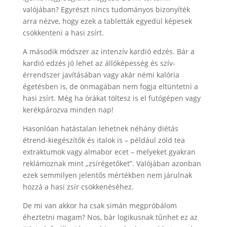
valójában? Egyrészt nincs tudományos bizonyíték
arra nézve, hogy ezek a tabletták egyedül képesek
csökkenteni a hasi zsírt.
A második módszer az intenzív kardió edzés. Bár a
kardió edzés jó lehet az állóképesség és szív-
érrendszer javításában vagy akár némi kalória
égetésben is, de önmagában nem fogja eltüntetni a
hasi zsírt. Még ha órákat töltesz is el futógépen vagy
kerékpározva minden nap!
Hasonlóan hatástalan lehetnek néhány diétás
étrend-kiegészítők és italok is – például zöld tea
extraktumok vagy almabor ecet – melyeket gyakran
reklámoznak mint „zsírégetőket”. Valójában azonban
ezek semmilyen jelentős mértékben nem járulnak
hozzá a hasi zsír csökkenéséhez.
De mi van akkor ha csak simán megpróbálom
éheztetni magam? Nos, bár logikusnak tűnhet ez az