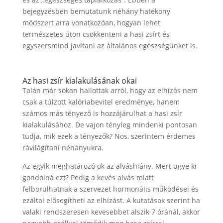
bejegyzésben bemutatunk néhány hatékony
módszert arra vonatkozóan, hogyan lehet
természetes úton csökkenteni a hasi zsírt és
egyszersmind javítani az általános egészségünket is.
Az hasi zsír kialakulásának okai
Talán már sokan hallottak arról, hogy az elhízás nem
csak a túlzott kalóriabevitel eredménye, hanem
számos más tényező is hozzájárulhat a hasi zsír
kialakulásához. De vajon tényleg mindenki pontosan
tudja, mik ezek a tényezők? Nos, szerintem érdemes
rávilágítani néhányukra.
Az egyik meghatározó ok az alváshiány. Mert ugye ki
gondolná ezt? Pedig a kevés alvás miatt
felborulhatnak a szervezet hormonális működései és
ezáltal elősegítheti az elhízást. A kutatások szerint ha
valaki rendszeresen kevesebbet alszik 7 óránál, akkor