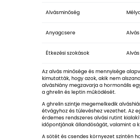
Alvásminőség
Mélya
Anyagcsere
Alvás
Étkezési szokások
Alvás
Az alvás minősége és mennyisége alapve
kimutatták, hogy azok, akik nem alszan
alváshiány megzavarja a hormonális egy
a ghrelin és leptin működését.
A ghrelin szintje megemelkedik alváshián
étvágyhoz és túlevéshez vezethet. Az e
érdemes rendszeres alvási rutint kialakí
időpontjának állandóságát, valamint a 
A sötét és csendes környezet szintén ho