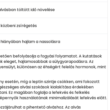
lvásban töltött idő növelése
 közbeni zsírégetés
 hiányában hajlam a nassolásra
tően befolyásolja a fogyási folyamatot. A kutatások
ak eleget, hajlamosabbak a súlygyarapodásra. Az
ensúlyt, különösen az éhségért felelős hormonok, mint
y esetén, míg a leptin szintje csökken, ami fokozott
gészséges alvási szokások kialakítása érdekében
tani. Ez magában foglalja a lefekvés és felkelés
képernyők használatának minimalizálását lefekvés előtt.
zzájárulhat a pihentető alváshoz. Az alvás