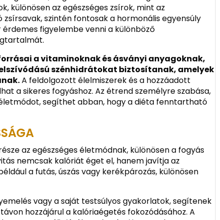
k, különösen az egészséges zsírok, mint az
 zsírsavak, szintén fontosak a hormonális egyensúly
r érdemes figyelembe venni a különböző
gtartalmát.
forrásai a vitaminoknak és ásványi anyagoknak,
 felszívódású szénhidrátokat biztosítanak, amelyek
anak.
A feldolgozott élelmiszerek és a hozzáadott
lhat a sikeres fogyáshoz. Az étrend személyre szabása,
 életmódot, segíthet abban, hogy a diéta fenntartható
SSÁGA
része az egészséges életmódnak, különösen a fogyás
vitás nemcsak kalóriát éget el, hanem javítja az
például a futás, úszás vagy kerékpározás, különösen
úlyemelés vagy a saját testsúlyos gyakorlatok, segítenek
távon hozzájárul a kalóriaégetés fokozódásához. A