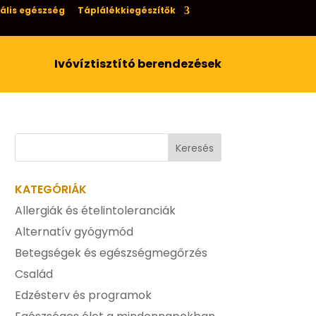
ális egészség
Táplálékkiegészítők
Ivóvíztisztító berendezések
KATEGÓRIÁK
Allergiák és ételintoleranciák
Alternatív gyógymód
Betegségek és egészségmegőrzés
Család
Edzésterv és programok