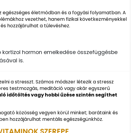
 az egészséges életmódban és a fogyási folyamatban. A
blémákhoz vezethet, hanem fizikai következményekkel
 és hozzájárulhat a túlevéshez.
ó kortizol hormon emelkedése összefüggésbe
ásával is.
lni a stresszt. Számos módszer létezik a stressz
zeres testmozgás, meditáció vagy akár egyszerű
ó időtöltés vagy hobbi űzése szintén segíthet
támogató közösség vegyen körül minket; barátaink és
en hozzájárulhat mentális egészségünkhöz.
 VITAMINOK SZEREPE