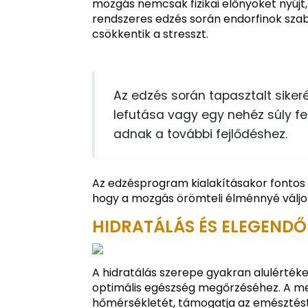
mozgás nemcsak fizikai előnyöket nyújt,
rendszeres edzés során endorfinok szaba
csökkentik a stresszt.
Az edzés során tapasztalt siker
lefutása vagy egy nehéz súly fe
adnak a további fejlődéshez.
Az edzésprogram kialakításakor fontos 
hogy a mozgás örömteli élménnyé váljo
HIDRATÁLÁS ÉS ELEGEND
A hidratálás szerepe gyakran alulértéke
optimális egészség megőrzéséhez. A meg
hőmérsékletét, támogatja az emésztést 