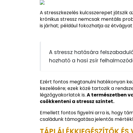
A stresszkezelés kulcsszerepet játszik
krónikus stressz nemcsak mentális pro
is járhat; például fokozhatja az étvágyat
A stressz hatására felszabadul
hozható a hasi zsír felhalmozód
Ezért fontos megtanulni hatékonyan keze
kezelésére; ezek közé tartozik a rends
légzőgyakorlatok is.
A természetben val
csökkenteni a stressz szintet.
Emellett fontos figyelni arra is, hogy 
családunk támogatása jelentős mértékb
TÁPLÁLÉKKIEGÉSZÍTŐK ÉS