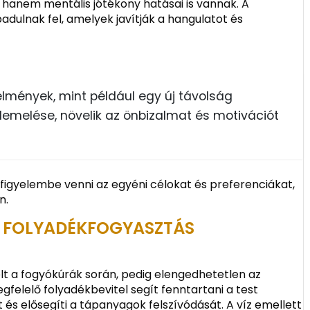
 hanem mentális jótékony hatásai is vannak. A
dulnak fel, amelyek javítják a hangulatot és
élmények, mint például egy új távolság
lemelése, növelik az önbizalmat és motivációt
figyelembe venni az egyéni célokat és preferenciákat,
n.
Ő FOLYADÉKFOGYASZTÁS
lt a fogyókúrák során, pedig elengedhetetlen az
felelő folyadékbevitel segít fenntartani a test
és elősegíti a tápanyagok felszívódását. A víz emellett