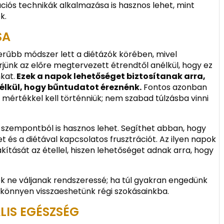
iós technikák alkalmazása is hasznos lehet, mint
k.
SA
rűbb módszer lett a diétázók körében, mivel
rjünk az előre megtervezett étrendtől anélkül, hogy ez
kat.
Ezek a napok lehetőséget biztosítanak arra,
élkül, hogy bűntudatot éreznénk.
Fontos azonban
mértékkel kell történniük; nem szabad túlzásba vinni
i szempontból is hasznos lehet. Segíthet abban, hogy
t és a diétával kapcsolatos frusztrációt. Az ilyen napok
kítását az étellel, hiszen lehetőséget adnak arra, hogy
zek ne váljanak rendszeressé; ha túl gyakran engedünk
önnyen visszaeshetünk régi szokásainkba.
LIS EGÉSZSÉG