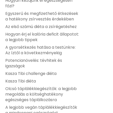
Hogyan kezdjünk el egészségesen
főzi?
Egyszerű és megfizethető étkezések
a hatékony zsírvesztés érdekében
Az első számú diéta a zsírégetéshez
Hogyan érj el kalória deficit állapotot:
a legjobb tippek
A gyorsétkezés hatása a testünkre:
Az íztől a következményekig
Potencianövelés: tévhitek és
igazságok
Kasza Tibi challenge diéta
Kasza Tibi diéta
Olcsó táplálékkiegészítők: a legjobb
megoldás a költséghatékony
egészséges táplálkozásra
A legjobb vegán táplálékkiegészítők
a mindennapi egészségért