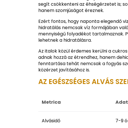
segít csökkenteni az éhségérzetet is; 
hanem szomjúságot éreznek.
Ezért fontos, hogy naponta elegendő viz
hidratálás nemcsak víz formájában való
mennyiségű folyadékot tartalmaznak. Pé
lehetnek a hidratálásra.
Az italok közül érdemes kerülni a cukros
adnak hozzá az étrendhez, hanem dehidr
fenntartása tehát nemcsak a fogyás sz
közérzet javításához is.
AZ EGÉSZSÉGES ALVÁS SZ
Metrica
Adat
Alvásidő
7-9 ó