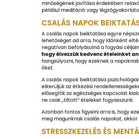
minőségének javítása érdekében relaxác
például meditáció vagy légzőgyakorlato
CSALÁS NAPOK BEIKTATÁ
A csalás napok beiktatása egyre népsze
lehetőséget ad arra, hogy időnként elté
negatívan befolyásolná a fogyási céljain
hogy élvezzük kedvenc ételeinket an
hangsúlyozni, hogy ezeknek a napoknak 
őket.
A csalás napok beiktatása pszichológia
elkerüljük az étkezési rendellenességeke
elősegítik az egészséges kapcsolat kiala
ne csak „tiltott” ételeket fogyasszunk.
Azonban fontos figyelni arra is, hogy e
meg magunknak csalás napokat, akkor k
STRESSZKEZELÉS ÉS MENTÁ