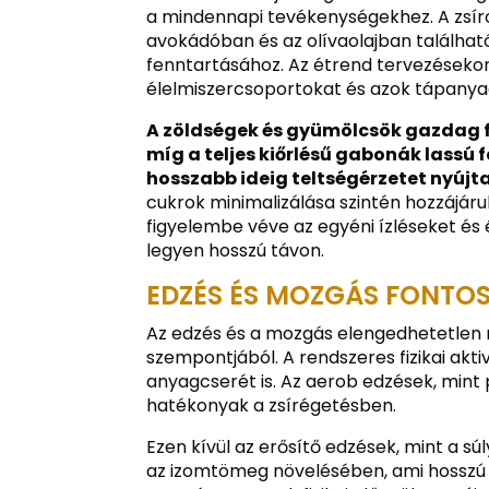
a mindennapi tevékenységekhez. A zsíro
avokádóban és az olívaolajban található
fenntartásához. Az étrend tervezéseko
élelmiszercsoportokat és azok tápanya
A zöldségek és gyümölcsök gazdag 
míg a teljes kiőrlésű gabonák lassú
hosszabb ideig teltségérzetet nyújt
cukrok minimalizálása szintén hozzájáru
figyelembe véve az egyéni ízléseket és
legyen hosszú távon.
EDZÉS ÉS MOZGÁS FONTO
Az edzés és a mozgás elengedhetetlen 
szempontjából. A rendszeres fizikai akti
anyagcserét is. Az aerob edzések, mint 
hatékonyak a zsírégetésben.
Ezen kívül az erősítő edzések, mint a s
az izomtömeg növelésében, ami hosszú 