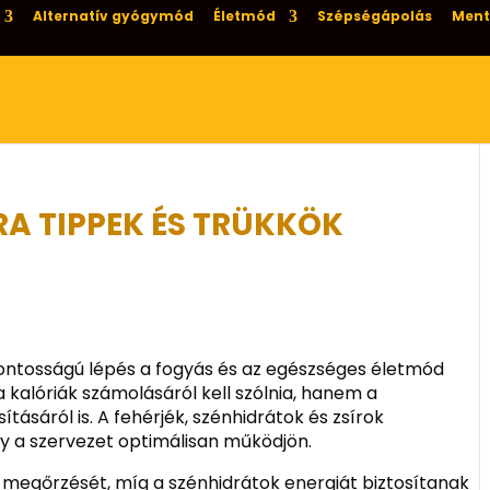
Alternatív gyógymód
Életmód
Szépségápolás
Ment
A TIPPEK ÉS TRÜKKÖK
fontosságú lépés a fogyás és az egészséges életmód
kalóriák számolásáról kell szólnia, hanem a
ásáról is. A fehérjék, szénhidrátok és zsírok
y a szervezet optimálisan működjön.
g megőrzését, míg a szénhidrátok energiát biztosítanak