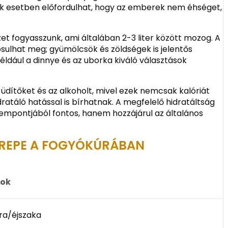
sok esetben előfordulhat, hogy az emberek nem éhséget,
et fogyasszunk, ami általában 2-3 liter között mozog. A
sulhat meg; gyümölcsök és zöldségek is jelentős
ldául a dinnye és az uborka kiváló választások
 üdítőket és az alkoholt, mivel ezek nemcsak kalóriát
atáló hatással is bírhatnak. A megfelelő hidratáltság
empontjából fontos, hanem hozzájárul az általános
EREPE A FOGYÓKÚRÁBAN
ok
ra/éjszaka