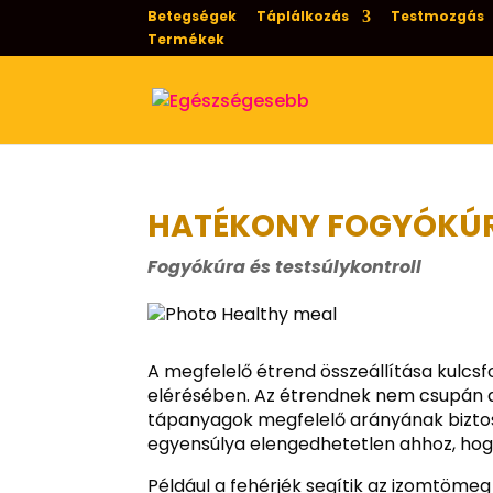
Betegségek
Táplálkozás
Testmozgás
Termékek
HATÉKONY FOGYÓKÚR
Fogyókúra és testsúlykontroll
A megfelelő étrend összeállítása kulcs
elérésében. Az étrendnek nem csupán a 
tápanyagok megfelelő arányának biztosít
egyensúlya elengedhetetlen ahhoz, hog
Például a fehérjék segítik az izomtöme