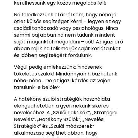
kerülhessünk egy közös megoldás felé.
Ne feledkezzünk el arról sem, hogy néha jó
ötlet külsős segítséget kérni – legyen ez egy
családi tanácsadó vagy pszichológus. Nincs
semmi baj abban ha nem tudunk mindent
saját magunktól megoldani – sőt! Az igazi erő
abban rejlik ha felismerjük saját korlátainkat
és időben segítségért fordulunk.
Végül pedig emlékezzünk: nincsenek
tökéletes szülök! Mindannyian hibázhatunk
néha-néha… De az igazi kérdés az: vajon
tanulunk-e belőle?
A hatékony szülői stratégiák használata
elengedhetetlen a gyermekünk sikeres
neveléséhez. A „Szülői Taktikák”, „Stratégiai
Nevelés”, „Hatékony Szülők”, „Nevelési
Stratégiák” és „Szülői módszerek”
alkalmazása segíthet abban, hogy