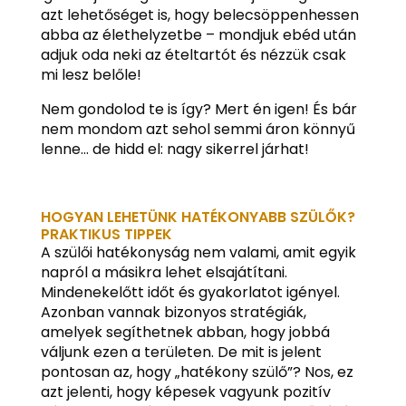
azt lehetőséget is, hogy belecsöppenhessen
abba az élethelyzetbe – mondjuk ebéd után
adjuk oda neki az ételtartót és nézzük csak
mi lesz belőle!
Nem gondolod te is így? Mert én igen! És bár
nem mondom azt sehol semmi áron könnyű
lenne… de hidd el: nagy sikerrel járhat!
HOGYAN LEHETÜNK HATÉKONYABB SZÜLŐK?
PRAKTIKUS TIPPEK
A szülői hatékonyság nem valami, amit egyik
napról a másikra lehet elsajátítani.
Mindenekelőtt időt és gyakorlatot igényel.
Azonban vannak bizonyos stratégiák,
amelyek segíthetnek abban, hogy jobbá
váljunk ezen a területen. De mit is jelent
pontosan az, hogy „hatékony szülő”? Nos, ez
azt jelenti, hogy képesek vagyunk pozitív