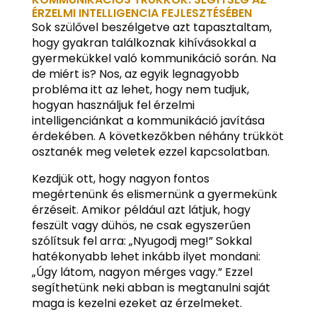
ÉRZELMI INTELLIGENCIA FEJLESZTÉSÉBEN
Sok szülővel beszélgetve azt tapasztaltam,
hogy gyakran találkoznak kihívásokkal a
gyermekükkel való kommunikáció során. Na
de miért is? Nos, az egyik legnagyobb
probléma itt az lehet, hogy nem tudjuk,
hogyan használjuk fel érzelmi
intelligenciánkat a kommunikáció javítása
érdekében. A következőkben néhány trükköt
osztanék meg veletek ezzel kapcsolatban.
Kezdjük ott, hogy nagyon fontos
megértenünk és elismernünk a gyermekünk
érzéseit. Amikor például azt látjuk, hogy
feszült vagy dühös, ne csak egyszerűen
szólítsuk fel arra: „Nyugodj meg!” Sokkal
hatékonyabb lehet inkább ilyet mondani:
„Úgy látom, nagyon mérges vagy.” Ezzel
segíthetünk neki abban is megtanulni saját
maga is kezelni ezeket az érzelmeket.