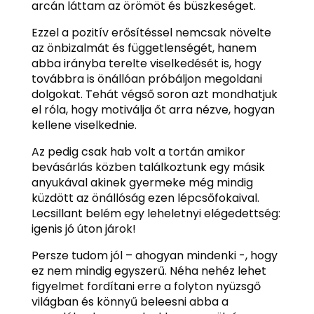
arcán láttam az örömöt és büszkeséget.
Ezzel a pozitív erősítéssel nemcsak növelte
az önbizalmát és függetlenségét, hanem
abba irányba terelte viselkedését is, hogy
továbbra is önállóan próbáljon megoldani
dolgokat. Tehát végső soron azt mondhatjuk
el róla, hogy motiválja őt arra nézve, hogyan
kellene viselkednie.
Az pedig csak hab volt a tortán amikor
bevásárlás közben találkoztunk egy másik
anyukával akinek gyermeke még mindig
küzdött az önállóság ezen lépcsőfokaival.
Lecsillant belém egy leheletnyi elégedettség:
igenis jó úton járok!
Persze tudom jól – ahogyan mindenki -, hogy
ez nem mindig egyszerű. Néha nehéz lehet
figyelmet fordítani erre a folyton nyüzsgő
világban és könnyű beleesni abba a