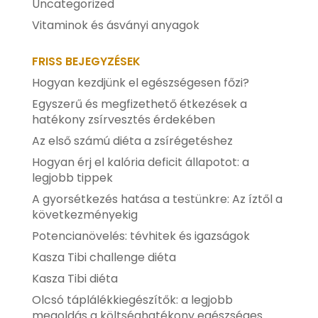
Uncategorized
Vitaminok és ásványi anyagok
FRISS BEJEGYZÉSEK
Hogyan kezdjünk el egészségesen főzi?
Egyszerű és megfizethető étkezések a
hatékony zsírvesztés érdekében
Az első számú diéta a zsírégetéshez
Hogyan érj el kalória deficit állapotot: a
legjobb tippek
A gyorsétkezés hatása a testünkre: Az íztől a
következményekig
Potencianövelés: tévhitek és igazságok
Kasza Tibi challenge diéta
Kasza Tibi diéta
Olcsó táplálékkiegészítők: a legjobb
megoldás a költséghatékony egészséges