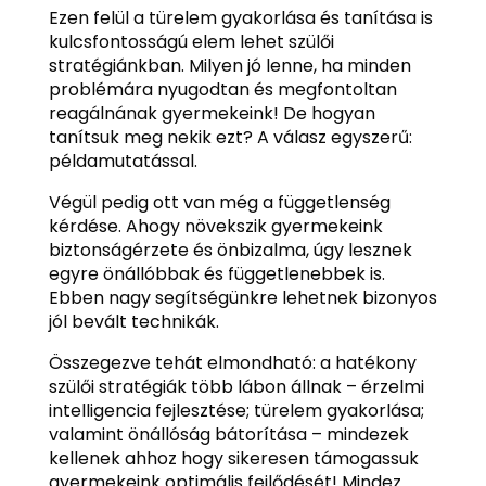
Ezen felül a türelem gyakorlása és tanítása is
kulcsfontosságú elem lehet szülői
stratégiánkban. Milyen jó lenne, ha minden
problémára nyugodtan és megfontoltan
reagálnának gyermekeink! De hogyan
tanítsuk meg nekik ezt? A válasz egyszerű:
példamutatással.
Végül pedig ott van még a függetlenség
kérdése. Ahogy növekszik gyermekeink
biztonságérzete és önbizalma, úgy lesznek
egyre önállóbbak és függetlenebbek is.
Ebben nagy segítségünkre lehetnek bizonyos
jól bevált technikák.
Összegezve tehát elmondható: a hatékony
szülői stratégiák több lábon állnak – érzelmi
intelligencia fejlesztése; türelem gyakorlása;
valamint önállóság bátorítása – mindezek
kellenek ahhoz hogy sikeresen támogassuk
gyermekeink optimális fejlődését! Mindez