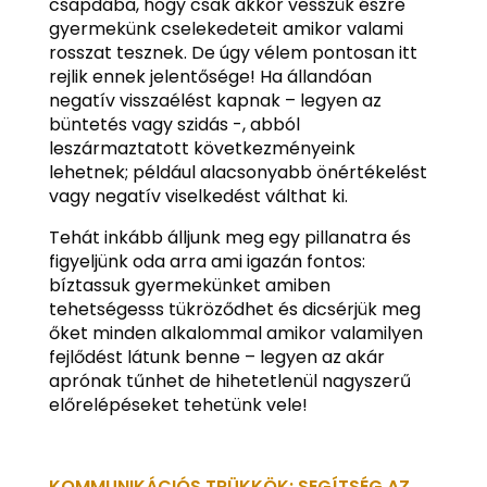
csapdába, hogy csak akkor vesszük észre
gyermekünk cselekedeteit amikor valami
rosszat tesznek. De úgy vélem pontosan itt
rejlik ennek jelentősége! Ha állandóan
negatív visszaélést kapnak – legyen az
büntetés vagy szidás -, abból
leszármaztatott következményeink
lehetnek; például alacsonyabb önértékelést
vagy negatív viselkedést válthat ki.
Tehát inkább álljunk meg egy pillanatra és
figyeljünk oda arra ami igazán fontos:
bíztassuk gyermekünket amiben
tehetségesss tükröződhet és dicsérjük meg
őket minden alkalommal amikor valamilyen
fejlődést látunk benne – legyen az akár
aprónak tűnhet de hihetetlenül nagyszerű
előrelépéseket tehetünk vele!
KOMMUNIKÁCIÓS TRÜKKÖK: SEGÍTSÉG AZ