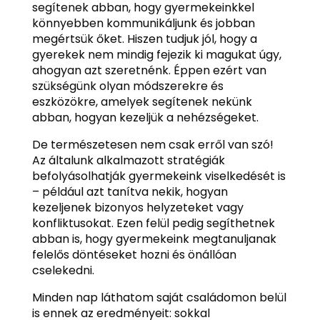
segítenek abban, hogy gyermekeinkkel
könnyebben kommunikáljunk és jobban
megértsük őket. Hiszen tudjuk jól, hogy a
gyerekek nem mindig fejezik ki magukat úgy,
ahogyan azt szeretnénk. Éppen ezért van
szükségünk olyan módszerekre és
eszközökre, amelyek segítenek nekünk
abban, hogyan kezeljük a nehézségeket.
De természetesen nem csak erről van szó!
Az általunk alkalmazott stratégiák
befolyásolhatják gyermekeink viselkedését is
– például azt tanítva nekik, hogyan
kezeljenek bizonyos helyzeteket vagy
konfliktusokat. Ezen felül pedig segíthetnek
abban is, hogy gyermekeink megtanuljanak
felelős döntéseket hozni és önállóan
cselekedni.
Minden nap láthatom saját családomon belül
is ennek az eredményeit: sokkal