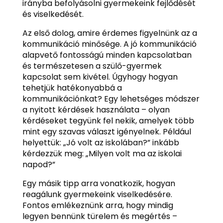
irányba befolyásolni gyermekeink fejlődését
és viselkedését.
Az első dolog, amire érdemes figyelnünk az a
kommunikáció minősége. A jó kommunikáció
alapvető fontosságú minden kapcsolatban
és természetesen a szülő-gyermek
kapcsolat sem kivétel. Úgyhogy hogyan
tehetjük hatékonyabbá a
kommunikációnkat? Egy lehetséges módszer
a nyitott kérdések használata – olyan
kérdéseket tegyünk fel nekik, amelyek több
mint egy szavas választ igényelnek. Például
helyettük: „Jó volt az iskolában?” inkább
kérdezzük meg: „Milyen volt ma az iskolai
napod?”
Egy másik tipp arra vonatkozik, hogyan
reagálunk gyermekeink viselkedésére.
Fontos emlékeznünk arra, hogy mindig
legyen bennünk türelem és megértés –