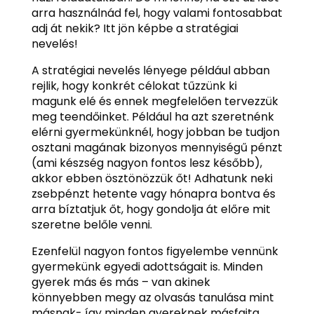
arra használnád fel, hogy valami fontosabbat
adj át nekik? Itt jön képbe a stratégiai
nevelés!
A stratégiai nevelés lényege például abban
rejlik, hogy konkrét célokat tűzzünk ki
magunk elé és ennek megfelelően tervezzük
meg teendőinket. Például ha azt szeretnénk
elérni gyermekünknél, hogy jobban be tudjon
osztani magának bizonyos mennyiségű pénzt
(ami készség nagyon fontos lesz később),
akkor ebben ösztönözzük őt! Adhatunk neki
zsebpénzt hetente vagy hónapra bontva és
arra bíztatjuk őt, hogy gondolja át előre mit
szeretne belőle venni.
Ezenfelül nagyon fontos figyelembe vennünk
gyermekünk egyedi adottságait is. Minden
gyerek más és más – van akinek
könnyebben megy az olvasás tanulása mint
másnak- így minden gyereknek másfajta