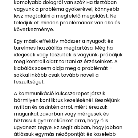
komolyabb dologról van szó? Ha tisztában
vagyunk a probléma gyökerével, könnyebb
lesz megtalálni a megfelelő megoldást. Ne
feledjük el: minden problémának van oka és
következménye.
Egy másik effektív módszer a nyugodt és
türelmes hozzáállás megtartása. Még ha
idegesek vagy feszültek is vagyunk, próbáljuk
meg kontroll alatt tartani az érzéseinket. A
kiabálás sosem oldja meg a problémát –
sokkal inkább csak tovább növeli a
feszültséget.
A kommunikáció kulcsszerepet játszik
bármilyen konfliktus kezelésénél. Beszéljünk
nyíltan és őszintén arról, miért érezzük
magunkat zavarban vagy mérgesek és
biztassuk gyermekünket arra, hogy ő is
ugyanezt tegye. Ez segít abban, hogy jobban
átlássuk egymás nézőpontját és közelebb