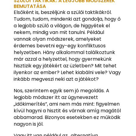
SZÜLŐI TAKTIKÁK: A LEGJOBB MÓDSZEREK
BEMUTATÁSA
Elsőként is, beszéljünk a szülői taktikákról.
Tudom, tudom, mindenki azt gondolja, hogy ő
a legjobb szülő a világon, de higgyétek el
nekem, mindig van mit tanulni. Például
vannak olyan módszerek, amelyeket
érdemes bevetni egy-egy konfliktusos
helyzetben. Hány alkalommal találkoztunk
már azzal a helyzettel, hogy gyermekünk
hisztizik egy játékért az üzletben? Mit tehet
ilyenkor az ember? Lehet kiabálni vele? Vagy
inkább megveszi neki azt a játékot?
Nos, szerintem egyik sem jó megoldás. A
legjobb módszer itt az úgynevezett
„időkimerítés”, ami nem más mint: figyelmen
kívül hagyni a hisztit és várnak amíg magától
abbamarad. Bizonyos esetekben ez működik
nagyon is jól.
Vagy itt van például az „alternatíva