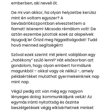
emberben, aki neveli őt.
De mi van akkor, ha olyan helyzetbe kerülsz
mint én voltam egyszer? A
bevásárlóközpontban elvesztettem a
fiamat! Istenem! Micsoda rémálom volt! De
aztán eszembe jutottak ezek az alapelvek:
Nyugodj le! Őrizd meg higgadtságodat! Tudd
hová menned segítségért!
Szóval ezek szerint mit jelent valójában egy
„hatékony” szülő lenni? Hát elsősorban azt
gondolom, hogy olyan embert formálunk
magunkból – okkal vagy ok nélkül -, amely
példaértéket mutathat gyermekeinknek nap
mint nap.
Végül pedig ott van még egy nagyon
lényeges dolog: kommunikáljunk velük! Az
egymás iránti nyitottság és őszinte
beszélgetések végig elkísérhetnek minket