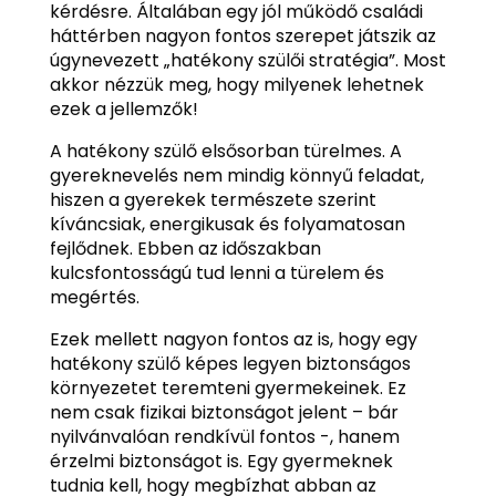
kérdésre. Általában egy jól működő családi
háttérben nagyon fontos szerepet játszik az
úgynevezett „hatékony szülői stratégia”. Most
akkor nézzük meg, hogy milyenek lehetnek
ezek a jellemzők!
A hatékony szülő elsősorban türelmes. A
gyereknevelés nem mindig könnyű feladat,
hiszen a gyerekek természete szerint
kíváncsiak, energikusak és folyamatosan
fejlődnek. Ebben az időszakban
kulcsfontosságú tud lenni a türelem és
megértés.
Ezek mellett nagyon fontos az is, hogy egy
hatékony szülő képes legyen biztonságos
környezetet teremteni gyermekeinek. Ez
nem csak fizikai biztonságot jelent – bár
nyilvánvalóan rendkívül fontos -, hanem
érzelmi biztonságot is. Egy gyermeknek
tudnia kell, hogy megbízhat abban az