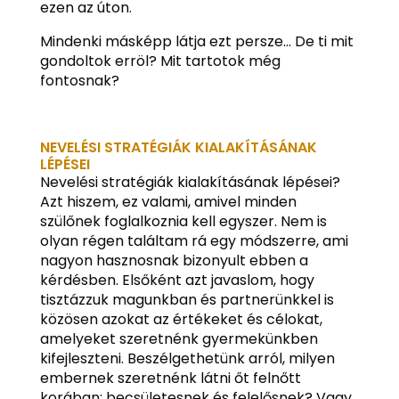
ezen az úton.
Mindenki másképp látja ezt persze… De ti mit
gondoltok erröl? Mit tartotok még
fontosnak?
NEVELÉSI STRATÉGIÁK KIALAKÍTÁSÁNAK
LÉPÉSEI
Nevelési stratégiák kialakításának lépései?
Azt hiszem, ez valami, amivel minden
szülőnek foglalkoznia kell egyszer. Nem is
olyan régen találtam rá egy módszerre, ami
nagyon hasznosnak bizonyult ebben a
kérdésben. Elsőként azt javaslom, hogy
tisztázzuk magunkban és partnerünkkel is
közösen azokat az értékeket és célokat,
amelyeket szeretnénk gyermekünkben
kifejleszteni. Beszélgethetünk arról, milyen
embernek szeretnénk látni őt felnőtt
korában: becsületesnek és felelősnek? Vagy