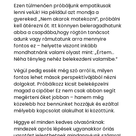
Ezen túlmenően próbáljunk empatikusak
lenni velük! Ha például azt mondja a
gyereked: „Nem akarok matekozni”, próbálni
kell átérezni őt. Itt könnyen beleragadhatunk
abba a csapdába,hogy rögtön tanácsot
adunk vagy rámutatunk arra mennyire
fontos ez – helyette viszont inkább
mondhatnánk valami olyast mint: „Értem…
Néha tényleg nehéz belekezdeni valamibe.”
Végül pedig essék még szó arról is, milyen
fontos lehet mások perspektívájából nézni
dolgokat. Próbálkozz kicsit beleképzelni
magad a cipőbe! Ez nem csak abban segít
megérteni őket jobban – hanem még
közelebb hoz bennünket hozzájuk és ezáltal
mélyebb kapcsolat alakulhat ki közöttünk.
Higgye el minden kedves olvasónknak:
mindezek aprós lépések ugyanakkor óriás
ugrotást jelenthetnek mindannyiunk számra!