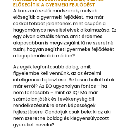
ELŐSEGÍTIK A GYERMEKI FEJLŐDÉST
A korszerű szülői módszerek, melyek
elősegítik a gyermeki fejlődést, ma már
sokkal többet jelentenek, mint csupán a
hagyományos nevelési elvek alkalmazása. Ez
egy olyan aktuális téma, amit érdemes
alaposabban is megvizsgálni. Ki ne szeretné
tudni, hogyan segítheti gyermeke fejlődését
a legoptimálisabb módon?
Az egyik legfontosabb dolog, amit
figyelembe kell vennünk, az az érzelmi
intelligencia fejlesztése. Biztosan hallottatok
már erről? Az EQ ugyanolyan fontos – ha
nem fontosabb – mint az IQ! Ma már
számtalan játék és tevékenység áll
rendelkezésünkre ezen képességek
fejlesztésére. Gondoljuk csak bele: ki az aki
nem szeretne boldog és kiegyensúlyozott
gyereket nevelni?