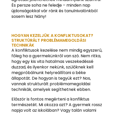
És persze soha ne feledje – minden nap
újdonságokkal vár ránk és tanulnivalónkból
sosem lesz hiány!
HOGYAN KEZELJÜK A KONFLIKTUSOKAT?
STRUKTÚRÁLT PROBLÉMAMEGOLDÁSI
TECHNIKÁK
A konfliktusok kezelése nem mindig egyszerű,
főleg ha a gyermekünkről van szó. Nem ritka,
hogy egy kis vita hatalmas veszekedéssé
duzzad, és ilyenkor nekünk, szülőknek kell
megpróbálnunk helyreállítani a béke
állapotát. De hogyan is tegyük ezt? Nos,
vannak strukturált problémamegoldási
technikák, amelyek segíthetnek ebben.
Először is fontos megérteni a konfliktus
természetét. Mi okozza azt? A gyermek rossz
napja volt az iskolában? Vagy talán valami