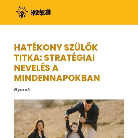
HATÉKONY SZÜLŐK
TITKA: STRATÉGIAI
NEVELÉS A
MINDENNAPOKBAN
Gyerek