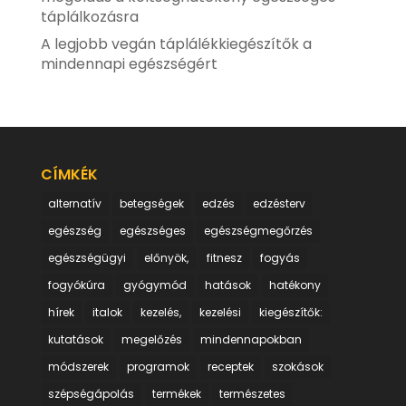
táplálkozásra
A legjobb vegán táplálékkiegészítők a
mindennapi egészségért
CÍMKÉK
alternatív
betegségek
edzés
edzésterv
egészség
egészséges
egészségmegőrzés
egészségügyi
előnyök,
fitnesz
fogyás
fogyókúra
gyógymód
hatások
hatékony
hírek
italok
kezelés,
kezelési
kiegészítők:
kutatások
megelőzés
mindennapokban
módszerek
programok
receptek
szokások
szépségápolás
termékek
természetes