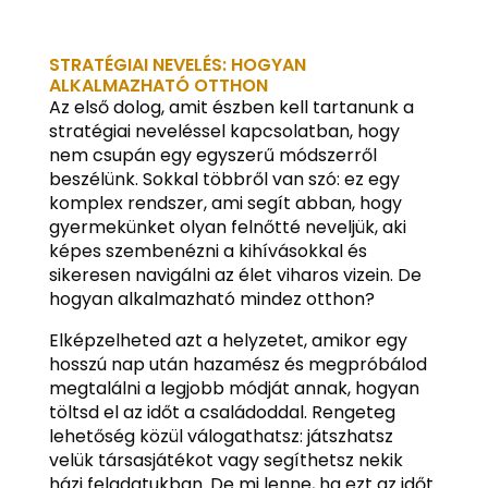
STRATÉGIAI NEVELÉS: HOGYAN
ALKALMAZHATÓ OTTHON
Az első dolog, amit észben kell tartanunk a
stratégiai neveléssel kapcsolatban, hogy
nem csupán egy egyszerű módszerről
beszélünk. Sokkal többről van szó: ez egy
komplex rendszer, ami segít abban, hogy
gyermekünket olyan felnőtté neveljük, aki
képes szembenézni a kihívásokkal és
sikeresen navigálni az élet viharos vizein. De
hogyan alkalmazható mindez otthon?
Elképzelheted azt a helyzetet, amikor egy
hosszú nap után hazamész és megpróbálod
megtalálni a legjobb módját annak, hogyan
töltsd el az időt a családoddal. Rengeteg
lehetőség közül válogathatsz: játszhatsz
velük társasjátékot vagy segíthetsz nekik
házi feladatukban. De mi lenne, ha ezt az időt