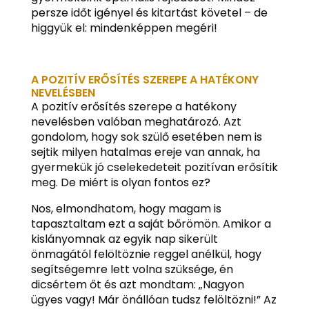
persze időt igényel és kitartást követel – de
higgyük el: mindenképpen megéri!
A POZITÍV ERŐSÍTÉS SZEREPE A HATÉKONY
NEVELÉSBEN
A pozitív erősítés szerepe a hatékony
nevelésben valóban meghatározó. Azt
gondolom, hogy sok szülő esetében nem is
sejtik milyen hatalmas ereje van annak, ha
gyermekük jó cselekedeteit pozitívan erősítik
meg. De miért is olyan fontos ez?
Nos, elmondhatom, hogy magam is
tapasztaltam ezt a saját bőrömön. Amikor a
kislányomnak az egyik nap sikerült
önmagától felöltöznie reggel anélkül, hogy
segítségemre lett volna szüksége, én
dicsértem őt és azt mondtam: „Nagyon
ügyes vagy! Már önállóan tudsz felöltözni!” Az