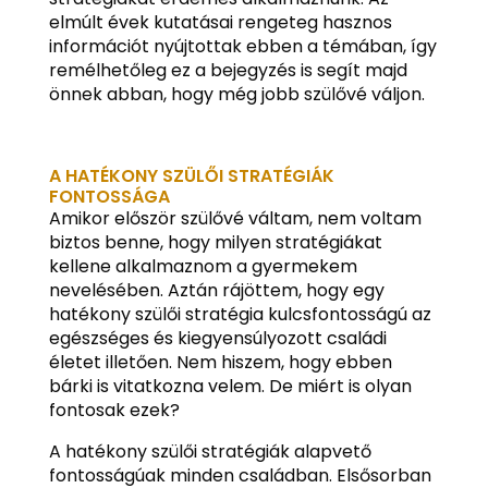
elmúlt évek kutatásai rengeteg hasznos
információt nyújtottak ebben a témában, így
remélhetőleg ez a bejegyzés is segít majd
önnek abban, hogy még jobb szülővé váljon.
A HATÉKONY SZÜLŐI STRATÉGIÁK
FONTOSSÁGA
Amikor először szülővé váltam, nem voltam
biztos benne, hogy milyen stratégiákat
kellene alkalmaznom a gyermekem
nevelésében. Aztán rájöttem, hogy egy
hatékony szülői stratégia kulcsfontosságú az
egészséges és kiegyensúlyozott családi
életet illetően. Nem hiszem, hogy ebben
bárki is vitatkozna velem. De miért is olyan
fontosak ezek?
A hatékony szülői stratégiák alapvető
fontosságúak minden családban. Elsősorban