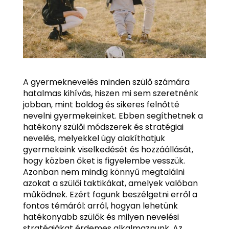
A gyermeknevelés minden szülő számára
hatalmas kihívás, hiszen mi sem szeretnénk
jobban, mint boldog és sikeres felnőtté
nevelni gyermekeinket. Ebben segíthetnek a
hatékony szülői módszerek és stratégiai
nevelés, melyekkel úgy alakíthatjuk
gyermekeink viselkedését és hozzáállását,
hogy közben őket is figyelembe vesszük.
Azonban nem mindig könnyű megtalálni
azokat a szülői taktikákat, amelyek valóban
működnek. Ezért fogunk beszélgetni erről a
fontos témáról: arról, hogyan lehetünk
hatékonyabb szülők és milyen nevelési
stratégiákat érdemes alkalmaznunk. Az