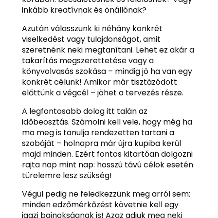
inkább kreatívnak és önállónak?
Azután válasszunk ki néhány konkrét
viselkedést vagy tulajdonságot, amit
szeretnénk neki megtanítani. Lehet ez akár a
takarítás megszerettetése vagy a
könyvolvasás szokása – mindig jó ha van egy
konkrét célunk! Amikor már tisztázódott
előttünk a végcél – jöhet a tervezés része.
A legfontosabb dolog itt talán az
időbeosztás. Számolni kell vele, hogy még ha
ma meg is tanulja rendezetten tartani a
szobáját – holnapra már újra kupiba kerül
majd minden. Ezért fontos kitartóan dolgozni
rajta nap mint nap: hosszú távú célok esetén
türelemre lesz szükség!
Végül pedig ne feledkezzünk meg arról sem:
minden edzőmérkőzést követnie kell egy
igazi bajnokságnak is! Azaz adjuk meg neki