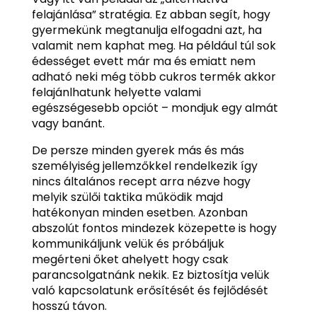
felajánlása” stratégia. Ez abban segít, hogy
gyermekünk megtanulja elfogadni azt, ha
valamit nem kaphat meg. Ha például túl sok
édességet evett már ma és emiatt nem
adható neki még több cukros termék akkor
felajánlhatunk helyette valami
egészségesebb opciót – mondjuk egy almát
vagy banánt.
De persze minden gyerek más és más
személyiség jellemzőkkel rendelkezik így
nincs általános recept arra nézve hogy
melyik szülői taktika működik majd
hatékonyan minden esetben. Azonban
abszolút fontos mindezek közepette is hogy
kommunikáljunk velük és próbáljuk
megérteni őket ahelyett hogy csak
parancsolgatnánk nekik. Ez biztosítja velük
való kapcsolatunk erősítését és fejlődését
hosszú távon.