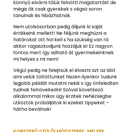
könnyű elvárni tőlük felnötti magatartást de
mégis ők csak gyerekek s végsö soron
tanulnak és hibázhatnak.
Nem utolsósorban pedig álljunk ki saját
értékeink mellett! Ne féljünk meghúzni a
határokat ott hol kell s ha szükség van rá
akkor ragaszkodjunk hozzájuk is! Ez nagyon
fontos mert így adható át gyermekeinknek
mi helyes s mi nem!
Végül pedig ne felejtsük el élvezni azt az idöt
ami velük töltöttünket hiszen ilyenkor tudunk
legjobb példát mutatni nekik s így önfeledten
tudnak felnövekedni! Szóval következő
alkalommal mikor úgy érzitek nehézségbe
ütköztök próbáljátok ki ezeket tippeket –
hátha beválnak!
KORSZERŰ SZÜLŐI MÓDSZEREK, MELYEK