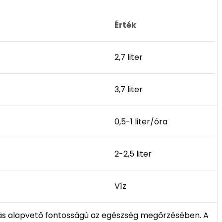
Érték
2,7 liter
3,7 liter
0,5-1 liter/óra
2-2,5 liter
Víz
álás alapvető fontosságú az egészség megőrzésében. A