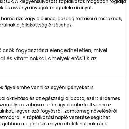
ítsuk. A kiegyensúlyozott táplálkozás magában foglalja
inok és ásványi anyagok megfelelő arányát.
a barna rizs vagy a quinoa, gazdag forrásai a rostoknak,
rulnak a jóllakottság érzéséhez.
ölcsök fogyasztása elengedhetetlen, mivel
l és vitaminokkal, amelyek erősítik az
s figyelembe venni az egyéni igényeket is.
kai aktivitása és az egészségi állapota, ezért érdemes
személyre szabása során figyelembe kell venni az
ainkat, legyen szó fogyásról, izomtömeg növeléséről
tmódról. A táplálkozási napló vezetése segíthet
s jobban megértsük, milyen ételek hatnak ránk