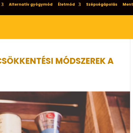
Alternatív gyógymód
Életmód
Szépségápolás
Ment
CSÖKKENTÉSI MÓDSZEREK A