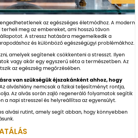
 elengedhetetlenek az egészséges életmódhoz. A modern
el terheli meg az embereket, ami hosszú távon
 állapotot. A stressz hatására megemelkedik a
ygyarapodáshoz és különböző egészségügyi problémákhoz.
ni, amelyek segítenek csökkenteni a stresszt. Ilyen
latok vagy akár egy egyszerű séta a természetben. Az
átszik az egészség megőrzésében.
lvásra van szükségük éjszakánként ahhoz, hogy
Az alváshiány nemcsak a fizikai teljesítményt rontja,
olja. Az alvás során zajló regeneráló folyamatok segítik
a napi stresszel és helyreállítsa az egyensúlyt.
es alvási rutint, amely segít abban, hogy könnyebben
ásunk.
RATÁLÁS