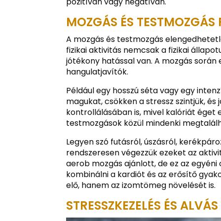
pozitívan vagy negatívan.
MOZGÁS ÉS TESTMOZGÁS
A mozgás és testmozgás elengedhetetl
fizikai aktivitás nemcsak a fizikai állap
jótékony hatással van. A mozgás során 
hangulatjavítók.
Például egy hosszú séta vagy egy intenz
magukat, csökken a stressz szintjük, és 
kontrollálásában is, mivel kalóriát éget
testmozgások közül mindenki megtalálh
Legyen szó futásról, úszásról, kerékpáro
rendszeresen végezzük ezeket az aktivit
aerob mozgás ajánlott, de ez az egyéni
kombinálni a kardiót és az erősítő gyako
elő, hanem az izomtömeg növelését is.
STRESSZKEZELÉS ÉS ALVÁS