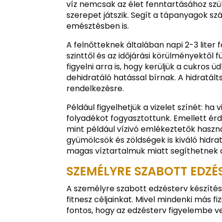
víz nemcsak az élet fenntartásához szü
szerepet játszik. Segít a tápanyagok s
emésztésben is.
A felnőtteknek általában napi 2-3 liter f
szinttől és az időjárási körülményektől
figyelni arra is, hogy kerüljük a cukros 
dehidratáló hatással bírnak. A hidratál
rendelkezésre.
Például figyelhetjük a vizelet színét: ha
folyadékot fogyasztottunk. Emellett érd
mint például vízivó emlékeztetők haszná
gyümölcsök és zöldségek is kiváló hidra
magas víztartalmuk miatt segíthetnek 
SZEMÉLYRE SZABOTT EDZÉS
A személyre szabott edzésterv készítés
fitnesz céljainkat. Mivel mindenki más fi
fontos, hogy az edzésterv figyelembe v