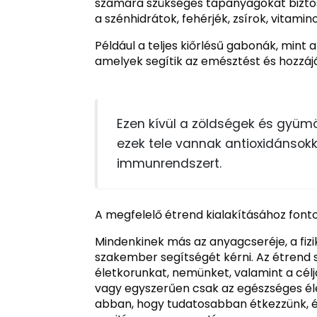
számára szükséges tápanyagokat biztos
a szénhidrátok, fehérjék, zsírok, vitam
Például a teljes kiőrlésű gabonák, mint 
amelyek segítik az emésztést és hozzájá
Ezen kívül a zöldségek és gyüm
ezek tele vannak antioxidánsokka
immunrendszert.
A megfelelő étrend kialakításához fonto
Mindenkinek más az anyagcseréje, a fizi
szakember segítségét kérni. Az étrend 
életkorunkat, nemünket, valamint a célj
vagy egyszerűen csak az egészséges éle
abban, hogy tudatosabban étkezzünk, é