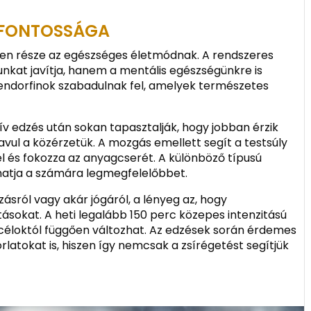
 FONTOSSÁGA
en része az egészséges életmódnak. A rendszeres
otunkat javítja, hanem a mentális egészségünkre is
endorfinok szabadulnak fel, amelyek természetes
ív edzés után sokan tapasztalják, hogy jobban érzik
javul a közérzetük. A mozgás emellett segít a testsúly
 el és fokozza az anyagcserét. A különböző típusú
atja a számára legmegfelelőbbet.
zásról vagy akár jógáról, a lényeg az, hogy
ásokat. A heti legalább 150 perc közepes intenzitású
 céloktól függően változhat. Az edzések során érdemes
rlatokat is, hiszen így nemcsak a zsírégetést segítjük