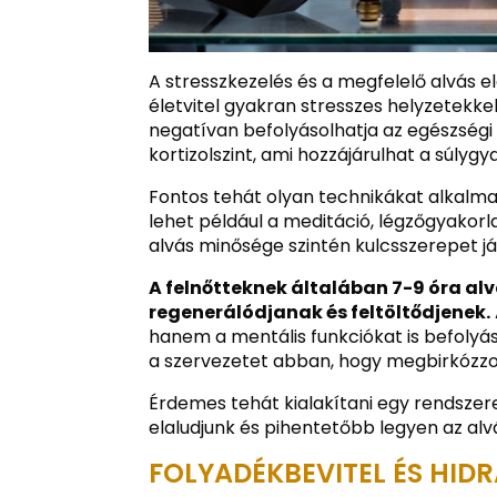
A stresszkezelés és a megfelelő alvás
életvitel gyakran stresszes helyzetekk
negatívan befolyásolhatja az egészségi
kortizolszint, ami hozzájárulhat a súl
Fontos tehát olyan technikákat alkalmaz
lehet például a meditáció, légzőgyakor
alvás minősége szintén kulcsszerepet j
A felnőtteknek általában 7-9 óra a
regenerálódjanak és feltöltődjenek.
hanem a mentális funkciókat is befolyás
a szervezetet abban, hogy megbirkózzon 
Érdemes tehát kialakítani egy rendszer
elaludjunk és pihentetőbb legyen az alv
FOLYADÉKBEVITEL ÉS HID