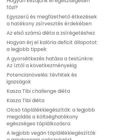
Hogyan kezdjünk el egészségesen
főzi?
Egyszerű és megfizethető étkezések
a hatékony zsírvesztés érdekében
Az első számú diéta a zsírégetéshez
Hogyan érj el kalória deficit állapotot:
a legjobb tippek
A gyorsétkezés hatása a testünkre:
Az íztől a következményekig
Potencianövelés: tévhitek és
igazságok
Kasza Tibi challenge diéta
Kasza Tibi diéta
Olcsó táplálékkiegészítők: a legjobb
megoldás a költséghatékony
egészséges táplálkozásra
A legjobb vegán táplálékkiegészítők
a mindennapi egészségért