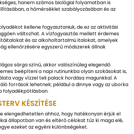
kséges, hanem számos biológiai folyamatban is
zállításában, a hőmérséklet szabályozásában és az
olyadékot kellene fogyasztaniuk, de ez az aktivitási
 függően változhat. A vízfogyasztás mellett érdemes
üdítőitalokat és az alkoholtartalmú italokat, amelyek
tság ellenőrzésére egyszerű módszerek állnak
 világos sárga színű, akkor valószínűleg elegendő
emes beépíteni a napi rutinunkba olyan szokásokat is,
lata vagy vízzel teli palack hordása magunkkal. A
táló források lehetnek; például a dinnye vagy az uborka
a folyadékpótlásban.
TERV KÉSZÍTÉSE
e elengedhetetlen ahhoz, hogy hatékonyan érjük el
zikai állapotban van és eltérő célokat tűz ki maga elé,
egye ezeket az egyéni különbségeket.