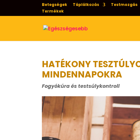
Betegségek
Táplálkozás
Testmozgás
Termékek
HATÉKONY TESZTÚLY
MINDENNAPOKRA
Fogyókúra és testsúlykontroll