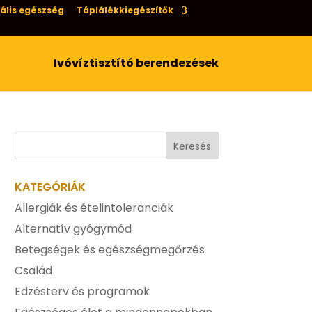
ális egészség
Táplálékkiegészítők
Ivóvíztisztító berendezések
KATEGÓRIÁK
Allergiák és ételintoleranciák
Alternatív gyógymód
Betegségek és egészségmegőrzés
Család
Edzésterv és programok