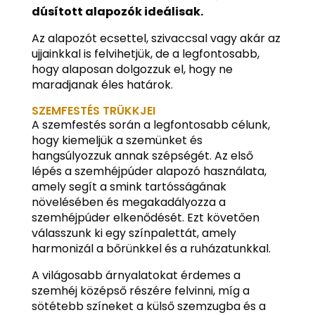
dúsított alapozók ideálisak.
Az alapozót ecsettel, szivaccsal vagy akár az
ujjainkkal is felvihetjük, de a legfontosabb,
hogy alaposan dolgozzuk el, hogy ne
maradjanak éles határok.
SZEMFESTÉS TRÜKKJEI
A szemfestés során a legfontosabb célunk,
hogy kiemeljük a szemünket és
hangsúlyozzuk annak szépségét. Az első
lépés a szemhéjpúder alapozó használata,
amely segít a smink tartósságának
növelésében és megakadályozza a
szemhéjpúder elkenődését. Ezt követően
válasszunk ki egy színpalettát, amely
harmonizál a bőrünkkel és a ruházatunkkal.
A világosabb árnyalatokat érdemes a
szemhéj középső részére felvinni, míg a
sötétebb színeket a külső szemzugba és a