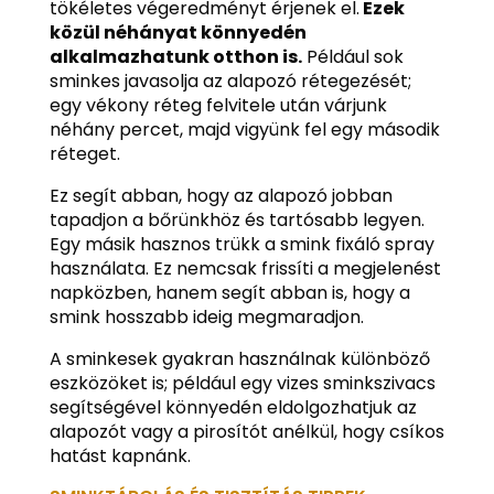
tökéletes végeredményt érjenek el.
Ezek
közül néhányat könnyedén
alkalmazhatunk otthon is.
Például sok
sminkes javasolja az alapozó rétegezését;
egy vékony réteg felvitele után várjunk
néhány percet, majd vigyünk fel egy második
réteget.
Ez segít abban, hogy az alapozó jobban
tapadjon a bőrünkhöz és tartósabb legyen.
Egy másik hasznos trükk a smink fixáló spray
használata. Ez nemcsak frissíti a megjelenést
napközben, hanem segít abban is, hogy a
smink hosszabb ideig megmaradjon.
A sminkesek gyakran használnak különböző
eszközöket is; például egy vizes sminkszivacs
segítségével könnyedén eldolgozhatjuk az
alapozót vagy a pirosítót anélkül, hogy csíkos
hatást kapnánk.