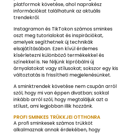
platformok követése, ahol naprakész
információkat találhatunk az aktuális
trendekről.
Instagramon és TikTokon számos sminkes
oszt meg tutorialokat és inspirációkat,
amelyek segíthetnek új technikák
elsajátításában. Ezen kívül érdemes
kísérletezni különböző termékekkel és
színekkel is. Ne féljünk kipróbálni új
árnyalatokat vagy stílusokat; sokszor egy kis
változtatás is frissítheti megjelenésünket.
A sminktrendek követése nem csupán arról
szól, hogy mi van éppen divatban; sokkal
inkább arról szól, hogy megtaláljuk azt a
stílust, ami legjobban illik hozzánk.
PROFI SMINKES TRÜKKJEI OTTHONRA
A profi sminkesek számos trükköt
alkalmaznak annak érdekében, hogy