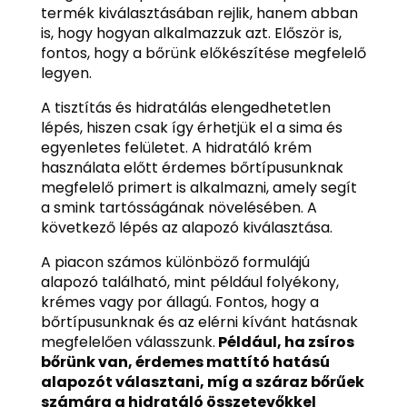
termék kiválasztásában rejlik, hanem abban
is, hogy hogyan alkalmazzuk azt. Először is,
fontos, hogy a bőrünk előkészítése megfelelő
legyen.
A tisztítás és hidratálás elengedhetetlen
lépés, hiszen csak így érhetjük el a sima és
egyenletes felületet. A hidratáló krém
használata előtt érdemes bőrtípusunknak
megfelelő primert is alkalmazni, amely segít
a smink tartósságának növelésében. A
következő lépés az alapozó kiválasztása.
A piacon számos különböző formulájú
alapozó található, mint például folyékony,
krémes vagy por állagú. Fontos, hogy a
bőrtípusunknak és az elérni kívánt hatásnak
megfelelően válasszunk.
Például, ha zsíros
bőrünk van, érdemes mattító hatású
alapozót választani, míg a száraz bőrűek
számára a hidratáló összetevőkkel