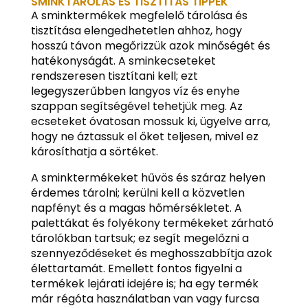
SMINKTÁROLÁS ÉS TISZTÍTÁS TIPPEK
A sminktermékek megfelelő tárolása és
tisztítása elengedhetetlen ahhoz, hogy
hosszú távon megőrizzük azok minőségét és
hatékonyságát. A sminkecseteket
rendszeresen tisztítani kell; ezt
legegyszerűbben langyos víz és enyhe
szappan segítségével tehetjük meg. Az
ecseteket óvatosan mossuk ki, ügyelve arra,
hogy ne áztassuk el őket teljesen, mivel ez
károsíthatja a sörtéket.
A sminktermékeket hűvös és száraz helyen
érdemes tárolni; kerülni kell a közvetlen
napfényt és a magas hőmérsékletet. A
palettákat és folyékony termékeket zárható
tárolókban tartsuk; ez segít megelőzni a
szennyeződéseket és meghosszabbítja azok
élettartamát. Emellett fontos figyelni a
termékek lejárati idejére is; ha egy termék
már régóta használatban van vagy furcsa