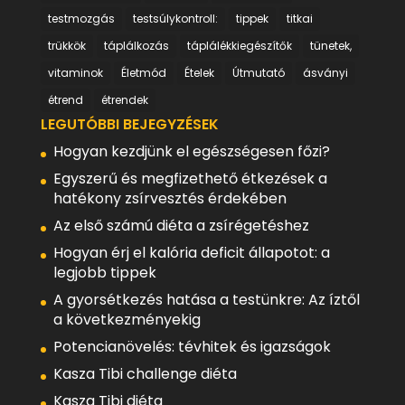
testmozgás
testsúlykontroll:
tippek
titkai
trükkök
táplálkozás
táplálékkiegészítők
tünetek,
vitaminok
Életmód
Ételek
Útmutató
ásványi
étrend
étrendek
LEGUTÓBBI BEJEGYZÉSEK
Hogyan kezdjünk el egészségesen főzi?
Egyszerű és megfizethető étkezések a
hatékony zsírvesztés érdekében
Az első számú diéta a zsírégetéshez
Hogyan érj el kalória deficit állapotot: a
legjobb tippek
A gyorsétkezés hatása a testünkre: Az íztől
a következményekig
Potencianövelés: tévhitek és igazságok
Kasza Tibi challenge diéta
Kasza Tibi diéta