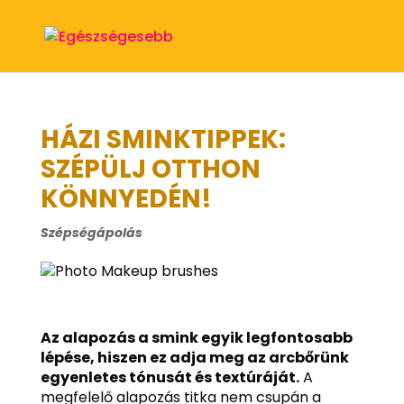
HÁZI SMINKTIPPEK:
SZÉPÜLJ OTTHON
KÖNNYEDÉN!
Szépségápolás
Az alapozás a smink egyik legfontosabb
lépése, hiszen ez adja meg az arcbőrünk
egyenletes tónusát és textúráját.
A
megfelelő alapozás titka nem csupán a