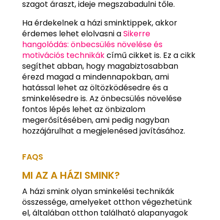
szagot áraszt, ideje megszabadulni tőle.
Ha érdekelnek a házi sminktippek, akkor
érdemes lehet elolvasni a
Sikerre
hangolódás: önbecsülés növelése és
motivációs technikák
című cikket is. Ez a cikk
segíthet abban, hogy magabiztosabban
érezd magad a mindennapokban, ami
hatással lehet az öltözködésedre és a
sminkelésedre is. Az önbecsülés növelése
fontos lépés lehet az önbizalom
megerősítésében, ami pedig nagyban
hozzájárulhat a megjelenésed javításához.
FAQS
MI AZ A HÁZI SMINK?
A házi smink olyan sminkelési technikák
összessége, amelyeket otthon végezhetünk
el, általában otthon található alapanyagok