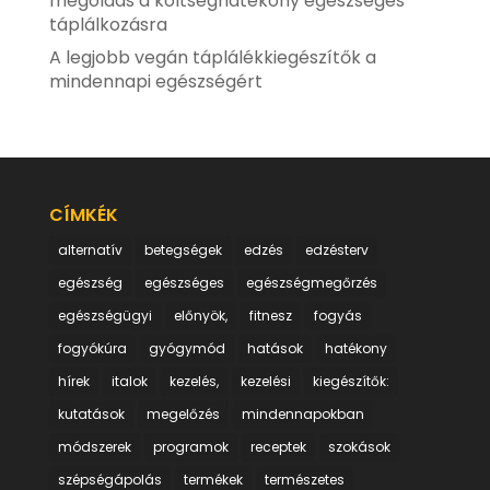
megoldás a költséghatékony egészséges
táplálkozásra
A legjobb vegán táplálékkiegészítők a
mindennapi egészségért
CÍMKÉK
alternatív
betegségek
edzés
edzésterv
egészség
egészséges
egészségmegőrzés
egészségügyi
előnyök,
fitnesz
fogyás
fogyókúra
gyógymód
hatások
hatékony
hírek
italok
kezelés,
kezelési
kiegészítők:
kutatások
megelőzés
mindennapokban
módszerek
programok
receptek
szokások
szépségápolás
termékek
természetes