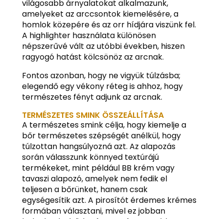
világosabb árnyalatokat alkalmazunk,
amelyeket az arccsontok kiemelésére, a
homlok közepére és az orr hídjára viszünk fel.
A highlighter használata különösen
népszerűvé vált az utóbbi években, hiszen
ragyogó hatást kölcsönöz az arcnak.
Fontos azonban, hogy ne vigyük túlzásba;
elegendő egy vékony réteg is ahhoz, hogy
természetes fényt adjunk az arcnak.
TERMÉSZETES SMINK ÖSSZEÁLLÍTÁSA
A természetes smink célja, hogy kiemelje a
bőr természetes szépségét anélkül, hogy
túlzottan hangsúlyozná azt. Az alapozás
során válasszunk könnyed textúrájú
termékeket, mint például BB krém vagy
tavaszi alapozó, amelyek nem fedik el
teljesen a bőrünket, hanem csak
egységesítik azt. A pirosítót érdemes krémes
formában választani, mivel ez jobban