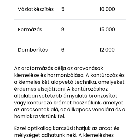
Vázlatkészítés
5
10 000
Formázás
8
15 000
Domborítás
6
12 000
Az arcformázás célja az arcvonások
kiemelése és harmonizálása. A kontúrozás és
a kiemelés két alapvető technika, amelyeket
érdemes elsajátítani. A kontúrozáshoz
általában sötétebb árnyalatú bronzosítót
vagy kontúrozó krémet használunk, amelyet
az arccsontok alá, az állkapocs vonalára és a
homlokra viszünk fel.
Ezzel optikailag karcsúsíthatjuk az arcot és
mélységet adhatunk neki. A kiemeléshez