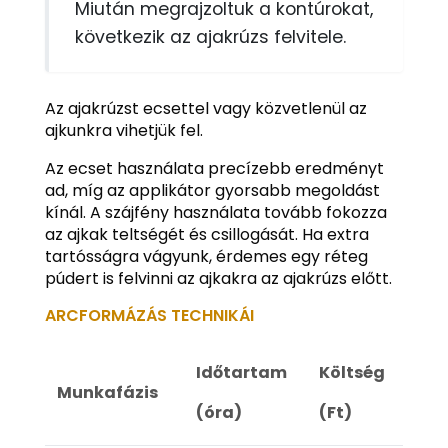
Miután megrajzoltuk a kontúrokat,
következik az ajakrúzs felvitele.
Az ajakrúzst ecsettel vagy közvetlenül az
ajkunkra vihetjük fel.
Az ecset használata precízebb eredményt
ad, míg az applikátor gyorsabb megoldást
kínál. A szájfény használata tovább fokozza
az ajkak teltségét és csillogását. Ha extra
tartósságra vágyunk, érdemes egy réteg
púdert is felvinni az ajkakra az ajakrúzs előtt.
ARCFORMÁZÁS TECHNIKÁI
Időtartam
Költség
Munkafázis
(óra)
(Ft)