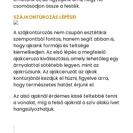
csomósodjon össze a festék.
SZÁJKONTÚROZÁS LÉPÉSEI
A szájkontúrozás nem csupán esztétikai
szempontból fontos, hanem segít abban is,
hogy ajkaink formája és teltsége
kiemelkedjen. Az első lépés a megfelelő
ajakceruza kiválasztása, amely lehetőleg egy
árnyalattal sötétebb legyen, mint az
ajakrúzsunk. Az ajakceruzát az ajkak
kontúrjánál kezdjük el húzni, figyelve arra,
hogy természetes hatást érjünk el.
Az alsó ajaknál érdemes kissé teltebbé tenni
a vonalat, míg a felső ajaknál a szív alakú ívet
hangsúlyozhatjuk.