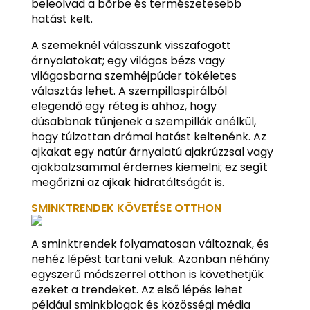
beleolvad a bőrbe és természetesebb
hatást kelt.
A szemeknél válasszunk visszafogott
árnyalatokat; egy világos bézs vagy
világosbarna szemhéjpúder tökéletes
választás lehet. A szempillaspirálból
elegendő egy réteg is ahhoz, hogy
dúsabbnak tűnjenek a szempillák anélkül,
hogy túlzottan drámai hatást keltenénk. Az
ajkakat egy natúr árnyalatú ajakrúzzsal vagy
ajakbalzsammal érdemes kiemelni; ez segít
megőrizni az ajkak hidratáltságát is.
SMINKTRENDEK KÖVETÉSE OTTHON
A sminktrendek folyamatosan változnak, és
nehéz lépést tartani velük. Azonban néhány
egyszerű módszerrel otthon is követhetjük
ezeket a trendeket. Az első lépés lehet
például sminkblogok és közösségi média