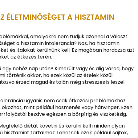
Z ÉLETMINŐSÉGET A HISZTAMIN
roblémákkal, amelyekre nem tudjuk azonnal a választ.
őséget a hisztamin intolerancia? Nos, ha hisztamin
eket és italokat kerülnünk kell. Ez magában hordozza azt
nket az étkezés terén.
egy nehéz nap után? Kimerült vagy és alig várod, hogy
mi történik akkor, ha ezek közül az ételek közül
látozva érzed magad és talán még stresszes is leszel
ntolerancia ugyanis nem csak étkezési problémákhoz
 okozhat, mint például hasmenés vagy hányinger. Ezen
 orrfolyástól kezdve egészen a bőrpírig és viszketésig.
egfelelő diétát követni és kerülni kell minden olyan
 hisztamint tartalmaz. Lehetnek ezek például sajtok,