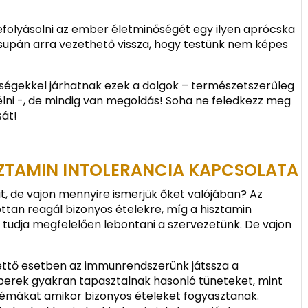
folyásolni az ember életminőségét egy ilyen aprócska
supán arra vezethető vissza, hogy testünk nem képes
ségekkel járhatnak ezek a dolgok – természetszerűleg
élni -, de mindig van megoldás! Soha ne feledkezz meg
sát!
ISZTAMIN INTOLERANCIA KAPCSOLATA
t, de vajon mennyire ismerjük őket valójában? Az
ottan reagál bizonyos ételekre, míg a hisztamin
 tudja megfelelően lebontani a szervezetünk. De vajon
dkettő esetben az immunrendszerünk játssza a
mberek gyakran tapasztalnak hasonló tüneteket, mint
lémákat amikor bizonyos ételeket fogyasztanak.