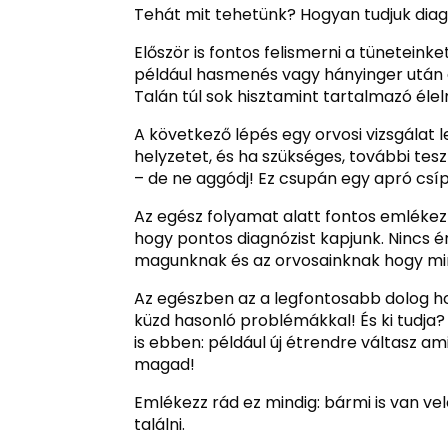
Tehát mit tehetünk? Hogyan tudjuk diagn
Először is fontos felismerni a tüneteink
például hasmenés vagy hányinger után 
Talán túl sok hisztamint tartalmazó éle
A következő lépés egy orvosi vizsgálat 
helyzetet, és ha szükséges, további teszt
– de ne aggódj! Ez csupán egy apró csíp
Az egész folyamat alatt fontos emlékez
hogy pontos diagnózist kapjunk. Nincs é
magunknak és az orvosainknak hogy mi
Az egészben az a legfontosabb dolog 
küzd hasonló problémákkal! És ki tudja?
is ebben: például új étrendre váltasz 
magad!
Emlékezz rád ez mindig: bármi is van 
találni.