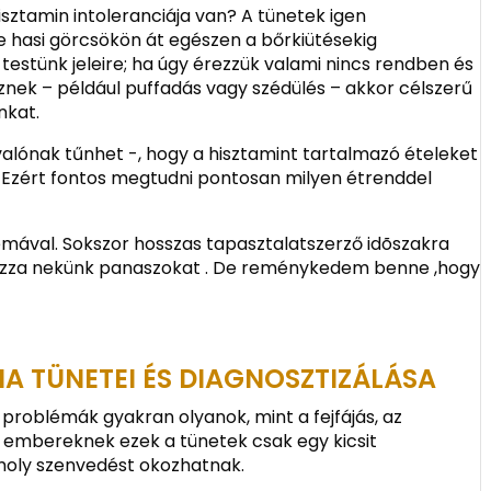
hisztamin intoleranciája van? A tünetek igen
ve hasi görcsökön át egészen a bőrkiütésekig
testünk jeleire; ha úgy érezzük valami nincs rendben és
eznek – például puffadás vagy szédülés – akkor célszerű
nkat.
valónak tűnhet -, hogy a hisztamint tartalmazó ételeket
 Ezért fontos megtudni pontosan milyen étrenddel
mával. Sokszor hosszas tapasztalatszerző idõszakra
kozza nekünk panaszokat . De reménykedem benne ,hogy
IA TÜNETEI ÉS DIAGNOSZTIZÁLÁSA
 problémák gyakran olyanok, mint a fejfájás, az
es embereknek ezek a tünetek csak egy kicsit
oly szenvedést okozhatnak.