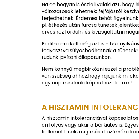
Na de hogyan is észleli valaki azt, hogy 
változatosak lehetnek: fejfájástól kezd
terjedhetnek. Érdemes tehát figyelnünk 
pl. étkezés után furcsa tünetek jelentk
orvoshoz fordulni és kivizsgáltatni magu
Említenem kell még azt is – bár nyilván
fogyasztva súlyosbodhatnak a tünetek!
tudunk javítani állapotunkon.
Nem könnyű megbirkózni ezzel a problé
van szükség ahhoz,hogy rájöjjünk mi o
egy nap mindenki képes leszek erre !
A HISZTAMIN INTOLERANC
A hisztamin intoleranciával kapcsolatos
orrfolyás vagy akár a bőrkiütés is. Egy
kellemetlenek, míg mások számára kom