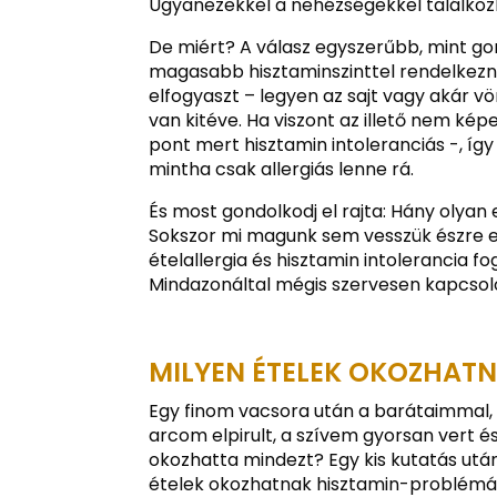
Ugyanezekkel a nehézségekkel találkozha
De miért? A válasz egyszerűbb, mint gon
magasabb hisztaminszinttel rendelkezne
elfogyaszt – legyen az sajt vagy akár 
van kitéve. Ha viszont az illető nem ké
pont mert hisztamin intoleranciás -, í
mintha csak allergiás lenne rá.
És most gondolkodj el rajta: Hány olyan 
Sokszor mi magunk sem vesszük észre e
ételallergia és hisztamin intolerancia
Mindazonáltal mégis szervesen kapcso
MILYEN ÉTELEK OKOZHAT
Egy finom vacsora után a barátaimmal,
arcom elpirult, a szívem gyorsan vert é
okozhatta mindezt? Egy kis kutatás után
ételek okozhatnak hisztamin-problém