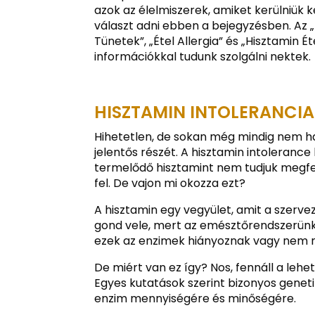
azok az élelmiszerek, amiket kerülniük
választ adni ebben a bejegyzésben. Az „H
Tünetek”, „Étel Allergia” és „Hisztamin 
információkkal tudunk szolgálni nektek.
HISZTAMIN INTOLERANCIA:
Hihetetlen, de sokan még mindig nem hal
jelentős részét. A hisztamin intoleranc
termelődő hisztamint nem tudjuk megfel
fel. De vajon mi okozza ezt?
A hisztamin egy vegyület, amit a szerve
gond vele, mert az emésztőrendszerünk
ezek az enzimek hiányoznak vagy nem 
De miért van ez így? Nos, fennáll a lehe
Egyes kutatások szerint bizonyos genet
enzim mennyiségére és minőségére.