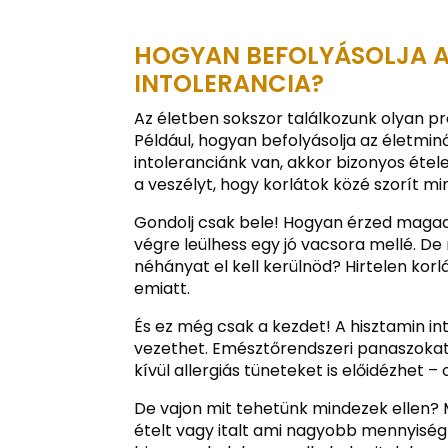
HOGYAN BEFOLYÁSOLJA A
INTOLERANCIA?
Az életben sokszor találkozunk olyan p
Például, hogyan befolyásolja az életmin
intoleranciánk van, akkor bizonyos étel
a veszélyt, hogy korlátok közé szorít mi
Gondolj csak bele! Hogyan érzed magad 
végre leülhess egy jó vacsora mellé. De 
néhányat el kell kerülnöd? Hirtelen kor
emiatt.
És ez még csak a kezdet! A hisztamin i
vezethet. Emésztőrendszeri panaszokat
kívül allergiás tüneteket is előidézhet –
De vajon mit tehetünk mindezek ellen? M
ételt vagy italt ami nagyobb mennyiségű