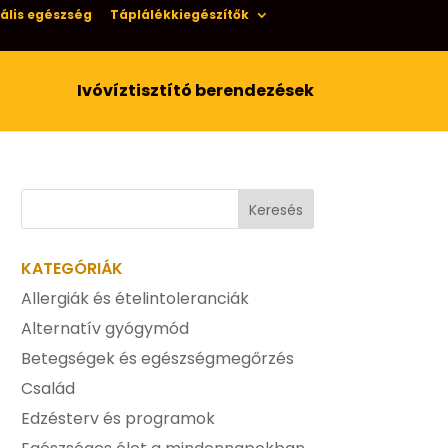
ális egészség
Táplálékkiegészítők
Ivóvíztisztító berendezések
KATEGÓRIÁK
Allergiák és ételintoleranciák
Alternatív gyógymód
Betegségek és egészségmegőrzés
Család
Edzésterv és programok