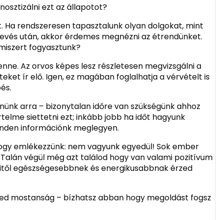
osztizálni ezt az állapotot?
et. Ha rendszeresen tapasztalunk olyan dolgokat, mint
evés után, akkor érdemes megnézni az étrendünket.
lmiszert fogyasztunk?
lenne. Az orvos képes lesz részletesen megvizsgálni a
eket ír elő. Igen, ez magában foglalhatja a vérvételt is
és.
nünk arra – bizonytalan időre van szükségünk ahhoz
rtelme siettetni ezt; inkább jobb ha időt hagyunk
nden információnk meglegyen.
hogy emlékezzünk: nem vagyunk egyedül! Sok ember
 Talán végül még azt találod hogy van valami pozitívum
amitől egészségesebbnek és energikusabbnak érzed
veled mostanság – bízhatsz abban hogy megoldást fogsz