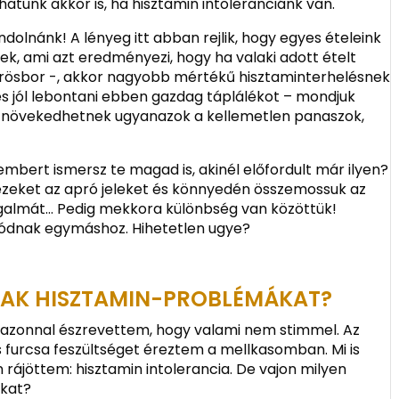
tunk akkor is, ha hisztamin intoleranciánk van.
dolnánk! A lényeg itt abban rejlik, hogy egyes ételeink
k, ami azt eredményezi, hogy ha valaki adott ételt
vörösbor -, akkor nagyobb mértékű hisztaminterhelésnek
pes jól lebontani ebben gazdag táplálékot – mondjuk
gy növekedhetnek ugyanazok a kellemetlen panaszok,
embert ismersz te magad is, akinél előfordult már ilyen?
zeket az apró jeleket és könnyedén összemossuk az
 fogalmát… Pedig mekkora különbség van közöttük!
lódnak egymáshoz. Hihetetlen ugye?
NAK HISZTAMIN-PROBLÉMÁKAT?
 azonnal észrevettem, hogy valami nem stimmel. Az
s furcsa feszültséget éreztem a mellkasomban. Mi is
 rájöttem: hisztamin intolerancia. De vajon milyen
ákat?