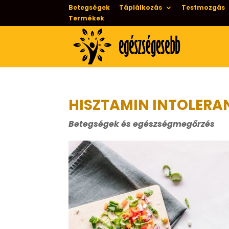
Betegségek
Táplálkozás
Testmozgás
Termékek
HISZTAMIN INTOLERA
Betegségek és egészségmegőrzés