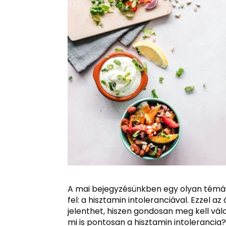
A mai bejegyzésünkben egy olyan témáva
fel: a hisztamin intoleranciával. Ezzel 
jelenthet, hiszen gondosan meg kell vál
mi is pontosan a hisztamin intoleranci