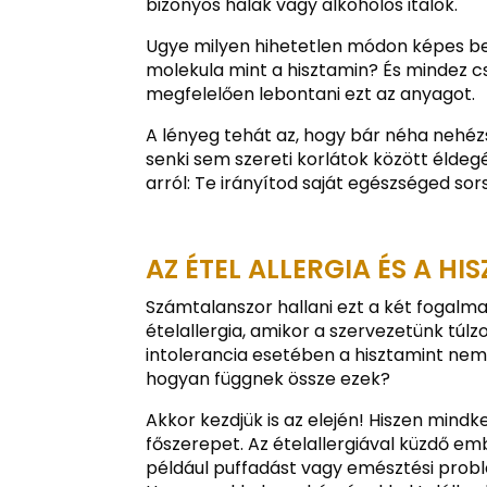
bizonyos halak vagy alkoholos italok.
Ugye milyen hihetetlen módon képes be
molekula mint a hisztamin? És mindez c
megfelelően lebontani ezt az anyagot.
A lényeg tehát az, hogy bár néha nehéz
senki sem szereti korlátok között éldeg
arról: Te irányítod saját egészséged sor
AZ ÉTEL ALLERGIA ÉS A H
Számtalanszor hallani ezt a két fogalma
ételallergia, amikor a szervezetünk túlz
intolerancia esetében a hisztamint nem
hogyan függnek össze ezek?
Akkor kezdjük is az elején! Hiszen min
főszerepet. Az ételallergiával küzdő e
például puffadást vagy emésztési prob