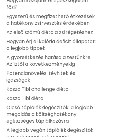
Hogyan kezdjünk el egészségesen
főzi?
Egyszerű és megfizethető étkezések
a hatékony zsírvesztés érdekében
Az első számú diéta a zsírégetéshez
Hogyan érj el kalória deficit állapotot:
a legjobb tippek
A gyorsétkezés hatása a testünkre:
Az íztől a következményekig
Potencianövelés: tévhitek és
igazságok
Kasza Tibi challenge diéta
Kasza Tibi diéta
Olcsó táplálékkiegészítők: a legjobb
megoldás a költséghatékony
egészséges táplálkozásra
A legjobb vegán táplálékkiegészítők
a mindennapi egészségért