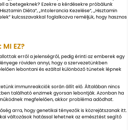
 kell a betegeknek? Ezekre a kérdésekre próbálunk
isztamin Diéta”, „Intolerancia Kezelése”, „Hisztamin
Ételek” kulcsszavakkal foglalkozva reméljük, hogy hasznos
 MI EZ?
lottak erről a jelenségről, pedig érinti az emberek egy
e lényege röviden annyi, hogy a szervezetünkben
elően lebontani és ezáltal különböző tünetek lépnek
zetünk immunreakciók során állít elő. Általában nincs
ben található enzimek gyorsan lebontják. Azonban ha
működnek megfelelően, akkor probléma adódhat.
tőség arra, hogy genetikai tényezők is közrejátszanak itt.
ikai változások hatással lehetnek az emésztést segítő