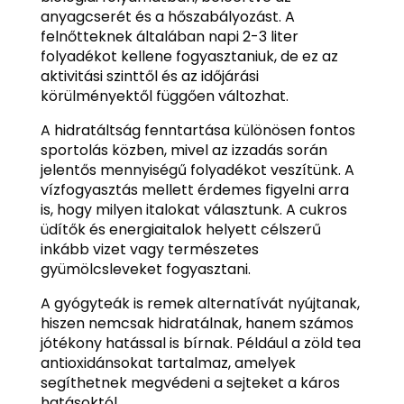
anyagcserét és a hőszabályozást. A
felnőtteknek általában napi 2-3 liter
folyadékot kellene fogyasztaniuk, de ez az
aktivitási szinttől és az időjárási
körülményektől függően változhat.
A hidratáltság fenntartása különösen fontos
sportolás közben, mivel az izzadás során
jelentős mennyiségű folyadékot veszítünk. A
vízfogyasztás mellett érdemes figyelni arra
is, hogy milyen italokat választunk. A cukros
üdítők és energiaitalok helyett célszerű
inkább vizet vagy természetes
gyümölcsleveket fogyasztani.
A gyógyteák is remek alternatívát nyújtanak,
hiszen nemcsak hidratálnak, hanem számos
jótékony hatással is bírnak. Például a zöld tea
antioxidánsokat tartalmaz, amelyek
segíthetnek megvédeni a sejteket a káros
hatásoktól.