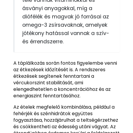
tele vannak vitaminokkal és
ásványi anyagokkal, míg a
diófélék és magvak jó forrásai az
omega-3 zsírsavaknak, amelyek
jótékony hatással vannak a szív-
és érrendszerre.
A táplálkozás során fontos figyelembe venni
az étkezések időzítését is. A rendszeres
étkezések segítenek fenntartani a
vércukorszint stabilitását, ami
elengedhetetlen a koncentrációhoz és az
energiaszint fenntartásához.
Az ételek megfelelő kombinálása, például a
fehérjék és szénhidrátok együttes
fogyasztása, hozzájárulhat a teltségérzethez
és csökkentheti az édesség utáni vágyat. Az