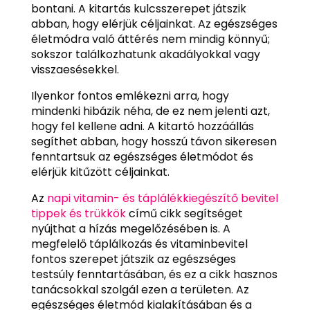
bontani. A kitartás kulcsszerepet játszik
abban, hogy elérjük céljainkat. Az egészséges
életmódra való áttérés nem mindig könnyű;
sokszor találkozhatunk akadályokkal vagy
visszaesésekkel.
Ilyenkor fontos emlékezni arra, hogy
mindenki hibázik néha, de ez nem jelenti azt,
hogy fel kellene adni. A kitartó hozzáállás
segíthet abban, hogy hosszú távon sikeresen
fenntartsuk az egészséges életmódot és
elérjük kitűzött céljainkat.
Az
napi vitamin- és táplálékkiegészítő bevitel
tippek és trükkök
című cikk segítséget
nyújthat a hízás megelőzésében is. A
megfelelő táplálkozás és vitaminbevitel
fontos szerepet játszik az egészséges
testsúly fenntartásában, és ez a cikk hasznos
tanácsokkal szolgál ezen a területen. Az
egészséges életmód kialakításában és a