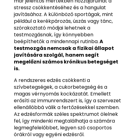
már jelentős mértékben hozzájárulhat a
stressz csökkentéséhez és a hangulat
javításához. A különböző sportágak, mint
például a kerékpározás, úszás vagy tánc,
szórakoztató módjai lehetnek a
testmozgásnak, így könnyebben
beépíthetők a mindennapi rutinba.
A
testmozgás nemcsak a fizikai állapot
javítására szolgál, hanem segít
megelőzni számos krónikus betegséget
is.
A rendszeres edzés csökkenti a
szívbetegségek, a cukorbetegség és a
magas vérnyomás kockázatát. Emellett
erősíti az immunrendszert is, így a szervezet
ellenállóbbá válik a fertőzésekkel szemben.
Az edzésformák széles spektrumot ölelnek
fel, így mindenki megtalálhatja a számára
legmegfelelőbbet, legyen szó csoportos
órákról vagy egyéni edzésről.