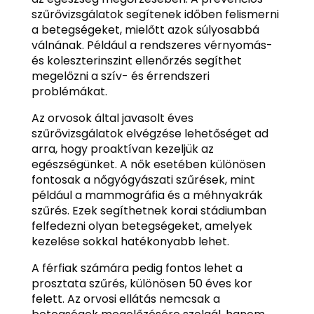
szűrővizsgálatok segítenek időben felismerni
a betegségeket, mielőtt azok súlyosabbá
válnának. Például a rendszeres vérnyomás-
és koleszterinszint ellenőrzés segíthet
megelőzni a szív- és érrendszeri
problémákat.
Az orvosok által javasolt éves
szűrővizsgálatok elvégzése lehetőséget ad
arra, hogy proaktívan kezeljük az
egészségünket. A nők esetében különösen
fontosak a nőgyógyászati szűrések, mint
például a mammográfia és a méhnyakrák
szűrés. Ezek segíthetnek korai stádiumban
felfedezni olyan betegségeket, amelyek
kezelése sokkal hatékonyabb lehet.
A férfiak számára pedig fontos lehet a
prosztata szűrés, különösen 50 éves kor
felett. Az orvosi ellátás nemcsak a