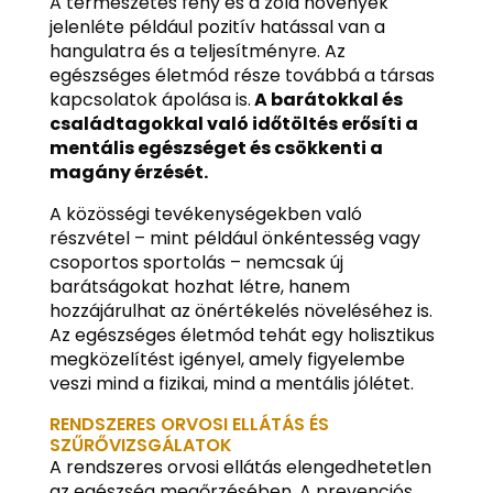
A természetes fény és a zöld növények
jelenléte például pozitív hatással van a
hangulatra és a teljesítményre. Az
egészséges életmód része továbbá a társas
kapcsolatok ápolása is.
A barátokkal és
családtagokkal való időtöltés erősíti a
mentális egészséget és csökkenti a
magány érzését.
A közösségi tevékenységekben való
részvétel – mint például önkéntesség vagy
csoportos sportolás – nemcsak új
barátságokat hozhat létre, hanem
hozzájárulhat az önértékelés növeléséhez is.
Az egészséges életmód tehát egy holisztikus
megközelítést igényel, amely figyelembe
veszi mind a fizikai, mind a mentális jólétet.
RENDSZERES ORVOSI ELLÁTÁS ÉS
SZŰRŐVIZSGÁLATOK
A rendszeres orvosi ellátás elengedhetetlen
az egészség megőrzésében. A prevenciós