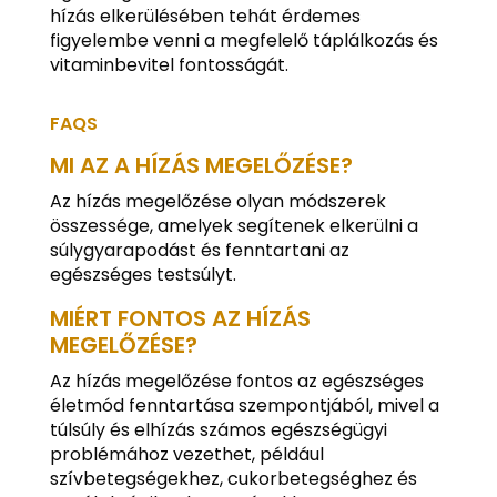
hízás elkerülésében tehát érdemes
figyelembe venni a megfelelő táplálkozás és
vitaminbevitel fontosságát.
FAQS
MI AZ A HÍZÁS MEGELŐZÉSE?
Az hízás megelőzése olyan módszerek
összessége, amelyek segítenek elkerülni a
súlygyarapodást és fenntartani az
egészséges testsúlyt.
MIÉRT FONTOS AZ HÍZÁS
MEGELŐZÉSE?
Az hízás megelőzése fontos az egészséges
életmód fenntartása szempontjából, mivel a
túlsúly és elhízás számos egészségügyi
problémához vezethet, például
szívbetegségekhez, cukorbetegséghez és