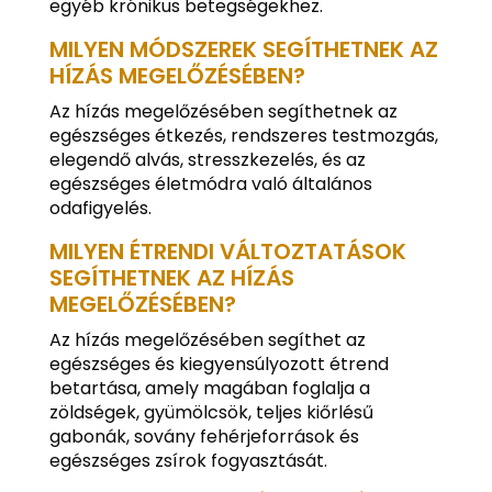
egyéb krónikus betegségekhez.
MILYEN MÓDSZEREK SEGÍTHETNEK AZ
HÍZÁS MEGELŐZÉSÉBEN?
Az hízás megelőzésében segíthetnek az
egészséges étkezés, rendszeres testmozgás,
elegendő alvás, stresszkezelés, és az
egészséges életmódra való általános
odafigyelés.
MILYEN ÉTRENDI VÁLTOZTATÁSOK
SEGÍTHETNEK AZ HÍZÁS
MEGELŐZÉSÉBEN?
Az hízás megelőzésében segíthet az
egészséges és kiegyensúlyozott étrend
betartása, amely magában foglalja a
zöldségek, gyümölcsök, teljes kiőrlésű
gabonák, sovány fehérjeforrások és
egészséges zsírok fogyasztását.