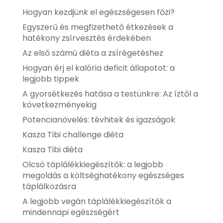
Hogyan kezdjünk el egészségesen főzi?
Egyszerű és megfizethető étkezések a
hatékony zsírvesztés érdekében
Az első számú diéta a zsírégetéshez
Hogyan érj el kalória deficit állapotot: a
legjobb tippek
A gyorsétkezés hatása a testünkre: Az íztől a
következményekig
Potencianövelés: tévhitek és igazságok
Kasza Tibi challenge diéta
Kasza Tibi diéta
Olcsó táplálékkiegészítők: a legjobb
megoldás a költséghatékony egészséges
táplálkozásra
A legjobb vegán táplálékkiegészítők a
mindennapi egészségért