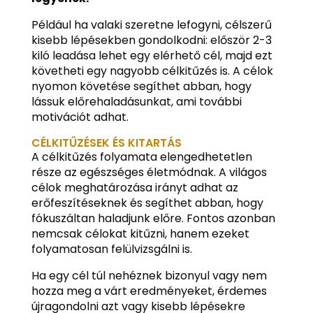
Például ha valaki szeretne lefogyni, célszerű
kisebb lépésekben gondolkodni: először 2-3
kiló leadása lehet egy elérhető cél, majd ezt
követheti egy nagyobb célkitűzés is. A célok
nyomon követése segíthet abban, hogy
lássuk előrehaladásunkat, ami további
motivációt adhat.
CÉLKITŰZÉSEK ÉS KITARTÁS
A célkitűzés folyamata elengedhetetlen
része az egészséges életmódnak. A világos
célok meghatározása irányt adhat az
erőfeszítéseknek és segíthet abban, hogy
fókuszáltan haladjunk előre. Fontos azonban
nemcsak célokat kitűzni, hanem ezeket
folyamatosan felülvizsgálni is.
Ha egy cél túl nehéznek bizonyul vagy nem
hozza meg a várt eredményeket, érdemes
újragondolni azt vagy kisebb lépésekre