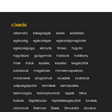
CÍMKÉK
alternatív
betegségek
edzés
edzésterv
egészség
egészséges
egészségmegőrzés
egészségügyi
előnyök,
fitnesz
fogyás
fogyókúra
gyógymód
hatások
hatékony
hírek
italok
kezelés,
kezelési
kiegészítők:
kutatások
megelőzés
mindennapokban
módszerek
programok
receptek
szokások
szépségápolás
termékek
természetes
testmozgás
testsúlykontroll:
tippek
titkai
trükkök
táplálkozás
táplálékkiegészítők
tünetek,
vitaminok
Életmód
Ételek
Útmutató
ásványi