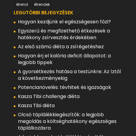
étrend
étrendek
LEGUTÓBBI BEJEGYZÉSEK
Hogyan kezdjünk el egészségesen főzi?
Egyszerű és megfizethető étkezések a
hatékony zsírvesztés érdekében
Az első számú diéta a zsírégetéshez
Hogyan érj el kalória deficit állapotot: a
legjobb tippek
A gyorsétkezés hatása a testünkre: Az íztől
a következményekig
Potencianövelés: tévhitek és igazságok
Kasza Tibi challenge diéta
Kasza Tibi diéta
Olcsó táplálékkiegészítők: a legjobb
megoldás a költséghatékony egészséges
táplálkozásra