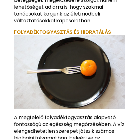
betegségek megelőzésére szolgál, hanem
lehetőséget ad arra is, hogy szakmai
tanácsokat kapjunk az életmódbeli
változtatásokkal kapcsolatban.
FOLYADÉKFOGYASZTÁS ÉS HIDRATÁLÁS
A megfelelő folyadékfogyasztás alapvető
fontosságú az egészség megőrzésében. A víz
elengedhetetlen szerepet játszik számos
biológiai folyamatban, beleértve az