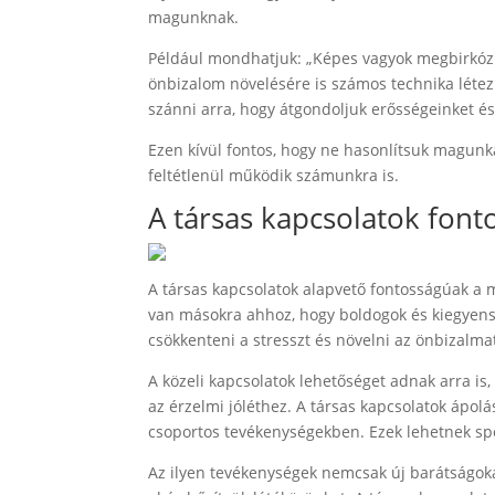
magunknak.
Például mondhatjuk: „Képes vagyok megbirkózn
önbizalom növelésére is számos technika létez
szánni arra, hogy átgondoljuk erősségeinket és
Ezen kívül fontos, hogy ne hasonlítsuk magunk
feltétlenül működik számunkra is.
A társas kapcsolatok fon
A társas kapcsolatok alapvető fontosságúak a 
van másokra ahhoz, hogy boldogok és kiegyensú
csökkenteni a stresszt és növelni az önbizalma
A közeli kapcsolatok lehetőséget adnak arra is
az érzelmi jóléthez. A társas kapcsolatok ápo
csoportos tevékenységekben. Ezek lehetnek sp
Az ilyen tevékenységek nemcsak új barátságoka