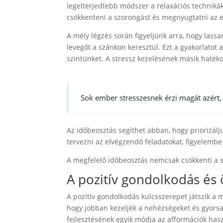
legelterjedtebb módszer a relaxációs technikák
csökkenteni a szorongást és megnyugtatni az 
A mély légzés során figyeljünk arra, hogy lass
levegőt a szánkon keresztül. Ezt a gyakorlatot 
szintünket. A stressz kezelésének másik haté
Sok ember stresszesnek érzi magát azért, 
Az időbeosztás segíthet abban, hogy priorizálj
tervezni az elvégzendő feladatokat, figyelemb
A megfelelő időbeosztás nemcsak csökkenti a st
A pozitív gondolkodás és 
A pozitív gondolkodás kulcsszerepet játszik 
hogy jobban kezeljék a nehézségeket és gyorsa
fejlesztésének egyik módja az afformációk hasz