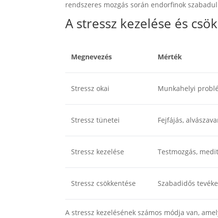
rendszeres mozgás során endorfinok szabadulna
A stressz kezelése és csö
Megnevezés
Mérték
Stressz okai
Munkahelyi problé
Stressz tünetei
Fejfájás, alvászav
Stressz kezelése
Testmozgás, meditá
Stressz csökkentése
Szabadidős tevéken
A stressz kezelésének számos módja van, amel