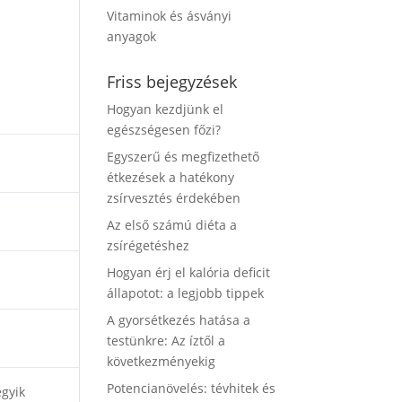
Vitaminok és ásványi
anyagok
Friss bejegyzések
Hogyan kezdjünk el
egészségesen főzi?
Egyszerű és megfizethető
étkezések a hatékony
zsírvesztés érdekében
Az első számú diéta a
zsírégetéshez
Hogyan érj el kalória deficit
állapotot: a legjobb tippek
A gyorsétkezés hatása a
testünkre: Az íztől a
következményekig
Potencianövelés: tévhitek és
egyik