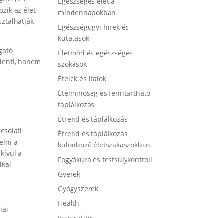
Egészséges élet a
zik az élet
mindennapokban
ztalhatják
Egészségügyi hírek és
kutatások
gató
Életmód és egészséges
elenti, hanem
szokások
Ételek és italok
Ételminőség és fenntartható
táplálkozás
Étrend és táplálkozás
csolati
Étrend és táplálkozás
elni a
különböző életszakaszokban
kívül a
Fogyókúra és testsúlykontroll
ikai
Gyerek
Gyógyszerek
Health
iai
Inspiration