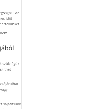
ogságot.” Az
mes időt
t értékünket.
, nem
jából
ek szükségük
egíthet
ozzájárulhat
 vagy
t sajátítsunk