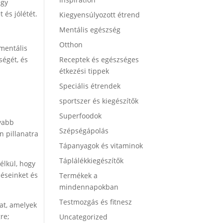
egy
 és jólétét.
Kiegyensúlyozott étrend
Mentális egészség
Otthon
mentális
ségét, és
Receptek és egészséges
étkezési tippek
Speciális étrendek
sportszer és kiegészítők
Superfoodok
nyabb
Szépségápolás
n pillanatra
Tápanyagok és vitaminok
Táplálékkiegészítők
élkül, hogy
zéseinket és
Termékek a
mindennapokban
Testmozgás és fitnesz
at, amelyek
gre;
Uncategorized