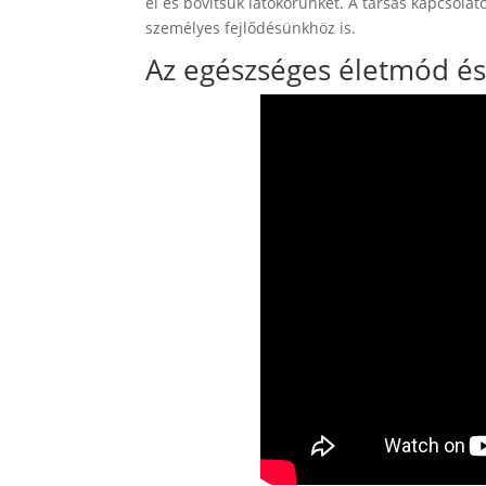
el és bővítsük látókörünket. A társas kapcsol
személyes fejlődésünkhöz is.
Az egészséges életmód és