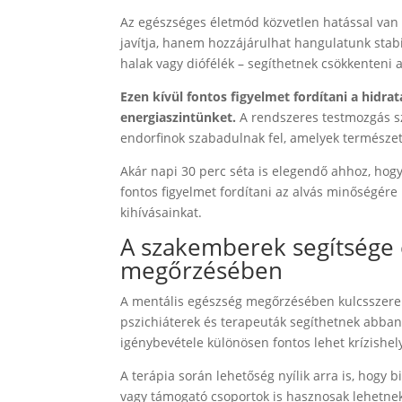
Az egészséges életmód közvetlen hatással van a
javítja, hanem hozzájárulhat hangulatunk stab
halak vagy diófélék – segíthetnek csökkenteni a
Ezen kívül fontos figyelmet fordítani a hidra
energiaszintünket.
A rendszeres testmozgás sz
endorfinok szabadulnak fel, amelyek természet
Akár napi 30 perc séta is elegendő ahhoz, hogy
fontos figyelmet fordítani az alvás minőségér
kihívásainkat.
A szakemberek segítsége 
megőrzésében
A mentális egészség megőrzésében kulcsszerepe
pszichiáterek és terapeuták segíthetnek abban
igénybevétele különösen fontos lehet krízishe
A terápia során lehetőség nyílik arra is, hogy
vagy támogató csoportok is hasznosak lehetne