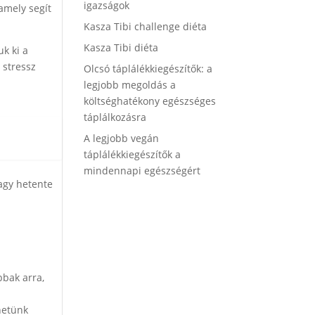
igazságok
amely segít
Kasza Tibi challenge diéta
Kasza Tibi diéta
uk ki a
 stressz
Olcsó táplálékkiegészítők: a
legjobb megoldás a
költséghatékony egészséges
táplálkozásra
A legjobb vegán
táplálékkiegészítők a
mindennapi egészségért
vagy hetente
bbak arra,
hetünk