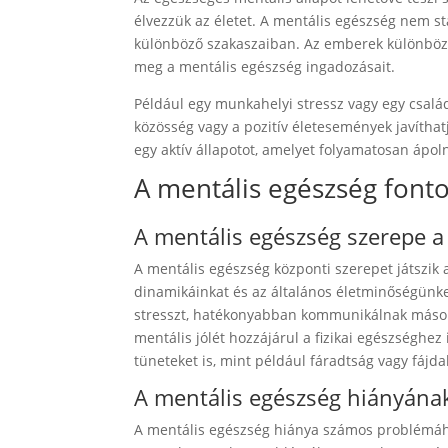
élvezzük az életet. A mentális egészség nem st
különböző szakaszaiban. Az emberek különböző
meg a mentális egészség ingadozásait.
Például egy munkahelyi stressz vagy egy család
közösség vagy a pozitív életesemények javítha
egy aktív állapotot, amelyet folyamatosan ápolni
A mentális egészség font
A mentális egészség szerepe 
A mentális egészség központi szerepet játszik 
dinamikáinkat és az általános életminőségünke
stresszt, hatékonyabban kommunikálnak másokkal
mentális jólét hozzájárul a fizikai egészséghez
tüneteket is, mint például fáradtság vagy fájd
A mentális egészség hiányána
A mentális egészség hiánya számos problémához