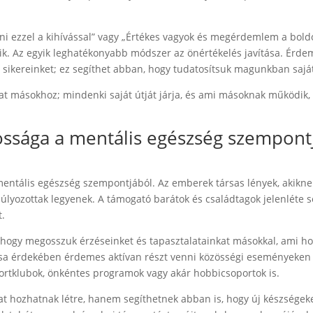
i ezzel a kihívással” vagy „Értékes vagyok és megérdemlem a bold
ik. Az egyik leghatékonyabb módszer az önértékelés javítása. Érde
 sikereinket; ez segíthet abban, hogy tudatosítsuk magunkban sajá
at másokhoz; mindenki saját útját járja, és ami másoknak működik
tossága a mentális egészség szempont
mentális egészség szempontjából. Az emberek társas lények, akikn
lyozottak legyenek. A támogató barátok és családtagok jelenléte s
t.
, hogy megosszuk érzéseinket és tapasztalatainkat másokkal, ami h
lása érdekében érdemes aktívan részt venni közösségi eseményeken
ortklubok, önkéntes programok vagy akár hobbicsoportok is.
t hozhatnak létre, hanem segíthetnek abban is, hogy új készségeke