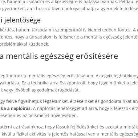
e, hanem a családra és a közösségre is hatással vannak. Például 
 gyermekeit, ami hosszú távon befolyásolhatja a gyermek fejlődését
i jelentősége
kérdés, hanem társadalmi szempontból is kiemelkedően fontos. A 
ntos, hogy a társadalom is felismerje a mentális egészség jelentő
 problémákkal küzdenek.
a mentális egészség erősítésére
 segíthetnek a mentális egészség erősítésében. Az egyik leghatéko
akorlása. Ez a technika arra összpontosít, hogy figyelmünket a jele
yek vagy jövőbeli aggodalmak rágódását.
y fekve figyelhetjük légzésünket, érzéseinket és gondolatainkat an
ka a naplóírás.
A naplózás lehetőséget ad arra, hogy kifejezzük ér
ntésében és az önismeret növelésében.
térni az írásainkhoz, hogy lássuk fejlődésünket és azokat a minták
kívül a fizikai aktivitás is jelentős hatással van a mentális egészsé