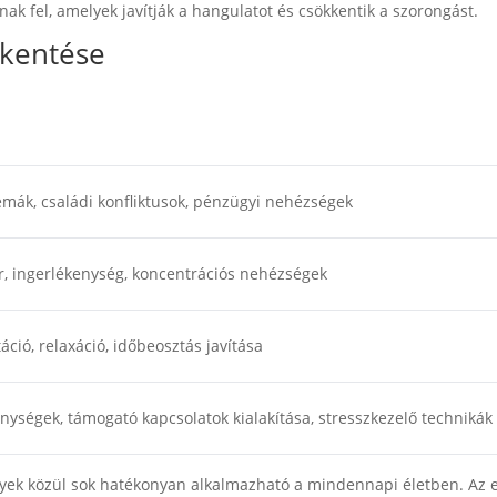
k fel, amelyek javítják a hangulatot és csökkentik a szorongást.
kkentése
mák, családi konfliktusok, pénzügyi nehézségek
ar, ingerlékenység, koncentrációs nehézségek
ció, relaxáció, időbeosztás javítása
ységek, támogató kapcsolatok kialakítása, stresszkezelő technikák
yek közül sok hatékonyan alkalmazható a mindennapi életben. Az 