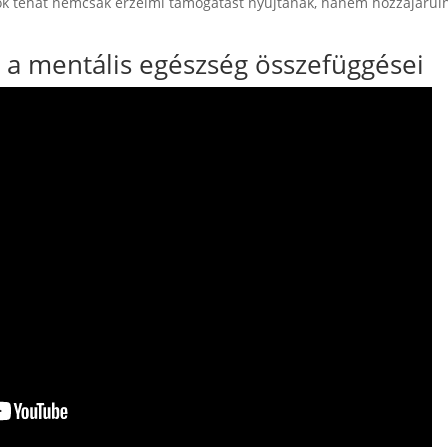
atok tehát nemcsak érzelmi támogatást nyújtanak, hanem hozzájárul
 a mentális egészség összefüggései