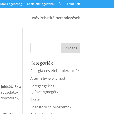
tális egészség
Táplálékkiegészítők
Termékek
Ivóvíztisztító berendezések
Kategóriák
Allergiák és ételintoleranciák
Alternatív gyógymód
Betegségek és
jólétét.
Ez a
egészségmegőrzés
kapcsolatok
ndolkodunk,
Család
Edzésterv és programok
ghez, és