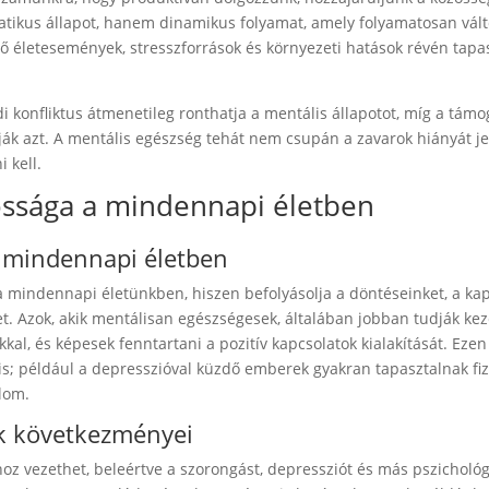
atikus állapot, hanem dinamikus folyamat, amely folyamatosan válto
 életesemények, stresszforrások és környezeti hatások révén tapas
i konfliktus átmenetileg ronthatja a mentális állapotot, míg a támo
tják azt. A mentális egészség tehát nem csupán a zavarok hiányát j
 kell.
ossága a mindennapi életben
a mindennapi életben
a mindennapi életünkben, hiszen befolyásolja a döntéseinket, a kap
t. Azok, akik mentálisan egészségesek, általában jobban tudják kez
, és képesek fenntartani a pozitív kapcsolatok kialakítását. Ezen 
 is; például a depresszióval küzdő emberek gyakran tapasztalnak fiz
alom.
k következményei
 vezethet, beleértve a szorongást, depressziót és más pszichológ