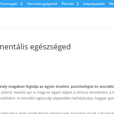
Testmozgás
Alternatív gyógymód
Életmód
Szépségápolás
Men
mentális egészséged
y magában foglalja az egyén érzelmi, pszichológiai és szociális 
jelenti, hanem azt is, hogy az egyén képes a stressz kezelésére, a 
ezelésére. A mentális egészség alapvetően befolyásolja, hogyan go
 számunkra, hogy produktívan dolgozzunk, hozzájáruljunk a közössé