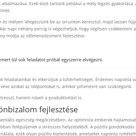
 alkalmazása. Ezek közé tartozik például a mély légzés gyakorlása, 
elmét.
an és mélyen lélegezzünk be az orrunkon keresztül, majd lassan fújj
akár napi néhány percig is végezhetjük, hogy segítsen csökkenteni a
kony módja az időmenedzsment fejlesztése.
mert túl sok feladatot próbál egyszerre elvégezni.
uk feladatainkat és elkerüljük a túlterheltséget. Érdemes naponta 
e véve azokat az időpontokat is, amikor pihenésre van szükségünk.
resszt, hanem növeli a produktivitást is.
önbizalom fejlesztése
a mentális egészség megőrzésében. Az optimista emberek hajlamosa
bban felépüljenek a stresszes helyzetekből. A pozitív gondolkodás
nálata; ezek olyan pozitív kijelentések, amelyeket naponta ismétel