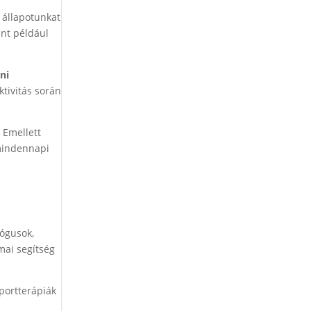
 állapotunkat
int például
ni
tivitás során
 Emellett
 mindennapi
lógusok,
mai segítség
oportterápiák