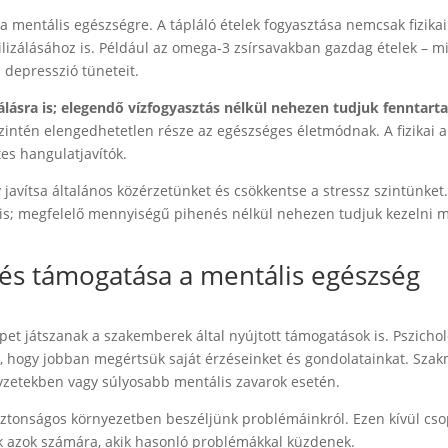
 mentális egészségre. A tápláló ételek fogyasztása nemcsak fizikai
ilizálásához is. Például az omega-3 zsírsavakban gazdag ételek – m
 depresszió tüneteit.
tálásra is; elegendő vízfogyasztás nélkül nehezen tudjuk fenntarta
intén elengedhetetlen része az egészséges életmódnak. A fizikai ak
es hangulatjavítók.
 javítsa általános közérzetünket és csökkentse a stressz szintünket.
e is; megfelelő mennyiségű pihenés nélkül nehezen tudjuk kezelni
és támogatása a mentális egészség
t játszanak a szakemberek által nyújtott támogatások is. Pszicho
, hogy jobban megértsük saját érzéseinket és gondolatainkat. Szak
lyzetekben vagy súlyosabb mentális zavarok esetén.
 biztonságos környezetben beszéljünk problémáinkról. Ezen kívül cs
k azok számára, akik hasonló problémákkal küzdenek.