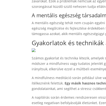
zavarokat. Ezek a problémák nemcsak az egyénr
szorongással küzdő szülő nehezen tudja ellátni
A mentális egészség társadalm
A mentális egészség tehát nem csupán egyéni 
egészség megőrzése és fejlesztése érdekében fo
támogassa azokat, akik mentális egészségügyi
Gyakorlatok és technikák 
Számos gyakorlat és technika létezik, amelyek
módszer a mindfulness vagy tudatos jelenlét gy
irányítsuk, elkerülve ezzel a múltbeli esemén
A mindfulness meditáció során például ülve vag
ítélkeznénk felettük.
Egy másik hasznos techni
gondolatainkat, ami segíthet a stressz csökke
A naplóírás során érdemes rendszeresen vissza
esetleg negatívan befolyásolják életünket. Ezen 