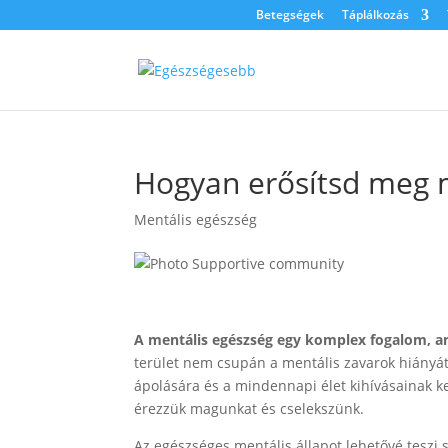
Betegségek
Táplálkozás
Hogyan erősítsd meg 
Mentális egészség
A mentális egészség egy komplex fogalom, amel
terület nem csupán a mentális zavarok hiányát 
ápolására és a mindennapi élet kihívásainak k
érezzük magunkat és cselekszünk.
Az egészséges mentális állapot lehetővé teszi