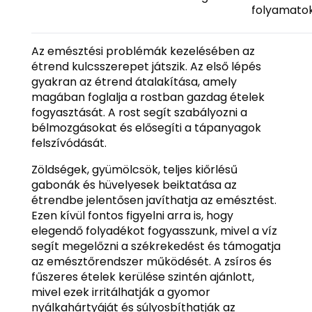
folyamato
Az emésztési problémák kezelésében az
étrend kulcsszerepet játszik. Az első lépés
gyakran az étrend átalakítása, amely
magában foglalja a rostban gazdag ételek
fogyasztását. A rost segít szabályozni a
bélmozgásokat és elősegíti a tápanyagok
felszívódását.
Zöldségek, gyümölcsök, teljes kiőrlésű
gabonák és hüvelyesek beiktatása az
étrendbe jelentősen javíthatja az emésztést.
Ezen kívül fontos figyelni arra is, hogy
elegendő folyadékot fogyasszunk, mivel a víz
segít megelőzni a székrekedést és támogatja
az emésztőrendszer működését. A zsíros és
fűszeres ételek kerülése szintén ajánlott,
mivel ezek irritálhatják a gyomor
nyálkahártyáját és súlyosbíthatják az