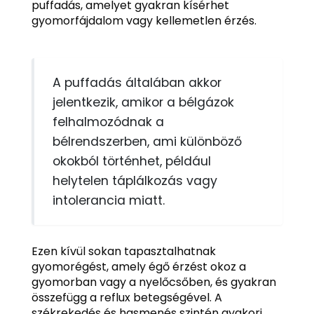
puffadás, amelyet gyakran kísérhet
gyomorfájdalom vagy kellemetlen érzés.
A puffadás általában akkor
jelentkezik, amikor a bélgázok
felhalmozódnak a
bélrendszerben, ami különböző
okokból történhet, például
helytelen táplálkozás vagy
intolerancia miatt.
Ezen kívül sokan tapasztalhatnak
gyomorégést, amely égő érzést okoz a
gyomorban vagy a nyelőcsőben, és gyakran
összefügg a reflux betegségével. A
székrekedés és hasmenés szintén gyakori