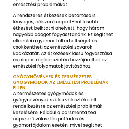
emésztési problémákat.
A rendszeres étkezések betartása is
lényeges; célszerű napi öt-hat kisebb
étkezést beiktatni ahelyett, hogy három
nagyobb adagot fogyasztanánk. Ez segíthet
elkerülni a gyomor túlterheltségét és
csökkentheti az emésztési zavarok
kockázatát. Az étkezések lassú fogyasztása
és alapos rágása szintén hozzájárulhat az
emésztési folyamatok javításához.
GYÓGYNÖVÉNYEK ÉS TERMÉSZETES
GYÓGYMÓDOK AZ EMÉSZTÉSI PROBLÉMÁK
ELLEN
A természetes gyógymódok és
gyógynövények széles választéka áll
rendelkezésre az emésztési problémák
kezelésére. Például a borsmenta tea
népszerű választás puffadás és
gyomorfájdalom esetén, mivel segíthet