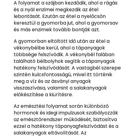
A folyamat a szájban kezdődik, ahol a rágás
és a nyál enzimei megkezdik az étel
lebontását. Ezután az étel a nyelőcsőn
keresztül a gyomorba jut, ahol a gyomorsav
és más enzimek tovább bontják azt.
A gyomorban eltöltött idő után az étel a
vékonybélbe kerül, ahol a tápanyagok
többsége felszívódik. A vékonybél falában
található bélbolyhok segítik a tápanyagok
hatékony felszívódását. A vastagbél szerepe
szintén kulcsfontosságú, mivel itt történik
meg a víz és az ásványi anyagok
visszaszívása, valamint a salakanyagok
előkészítése a kiürítésre.
Az emésztési folyamat során különböző
hormonok és idegi impulzusok szabályozzák
az emésztőrendszer működését, biztosítva
ezzel a hatékony tápanyagfelszívódást és a
salakanyagok eltávolítását. Az