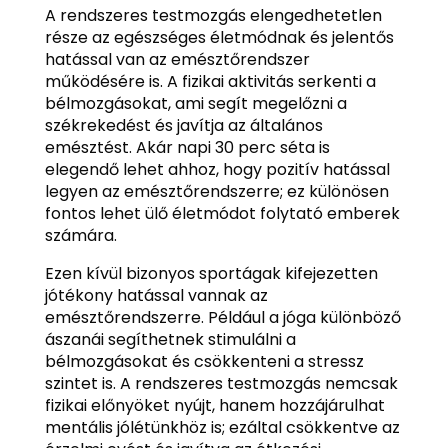
A rendszeres testmozgás elengedhetetlen
része az egészséges életmódnak és jelentős
hatással van az emésztőrendszer
működésére is. A fizikai aktivitás serkenti a
bélmozgásokat, ami segít megelőzni a
székrekedést és javítja az általános
emésztést. Akár napi 30 perc séta is
elegendő lehet ahhoz, hogy pozitív hatással
legyen az emésztőrendszerre; ez különösen
fontos lehet ülő életmódot folytató emberek
számára.
Ezen kívül bizonyos sportágak kifejezetten
jótékony hatással vannak az
emésztőrendszerre. Például a jóga különböző
ászanái segíthetnek stimulálni a
bélmozgásokat és csökkenteni a stressz
szintet is. A rendszeres testmozgás nemcsak
fizikai előnyöket nyújt, hanem hozzájárulhat
mentális jólétünkhöz is; ezáltal csökkentve az