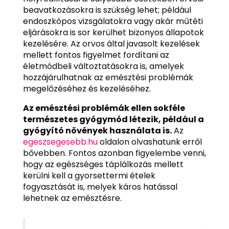
beavatkozásokra is szükség lehet; például
endoszkópos vizsgálatokra vagy akár műtéti
eljárásokra is sor kerülhet bizonyos állapotok
kezelésére. Az orvos által javasolt kezelések
mellett fontos figyelmet fordítani az
életmódbeli változtatásokra is, amelyek
hozzájárulhatnak az emésztési problémák
megelőzéséhez és kezeléséhez.
Az emésztési problémák ellen sokféle
természetes gyógymód létezik, például a
gyógyító növények használata is.
Az
egeszsegesebb.hu
oldalon olvashatunk erről
bővebben. Fontos azonban figyelembe venni,
hogy az egészséges táplálkozás mellett
kerülni kell a gyorsettermi ételek
fogyasztását is, melyek káros hatással
lehetnek az emésztésre.