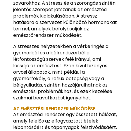
zavarokhoz. A stressz és a szorongás szintén
jelentős szerepet játszanak az emésztési
problémák kialakulásában. A stressz
hatására a szervezet különböző hormonokat
termel, amelyek befolyásolják az
emésztőrendszer működését.
A stresszes helyzetekben a vérkeringés a
gyomorból és a bélrendszerből a
létfontosságú szervek felé irányul, ami
lassítja az emésztést. Ezen kívül bizonyos
orvosi állapotok, mint például a
gyomorfekély, a reflux betegség vagy a
bélgyulladás, szintén hozzájárulhatnak az
emésztési problémákhoz, és ezek kezelése
szakmai beavatkozást igényelhet.
AZ EMÉSZTÉSI RENDSZER MŰKÖDÉSE
Az emésztési rendszer egy összetett hálózat,
amely felelős az elfogyasztott ételek
lebontásáért és tápanyagok felszívódásáért.