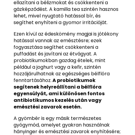
ellazítani a bélizmokat és csökkenteni a
gázképződést. A kamilla tea szintén hasznos
lehet, mivel nyugtató hatással bír, és
segíthet enyhíteni a gyomor irritációját.
Ezen kívül az édeskömény magjai is jótékony
hatással vannak az emésztésre; ezek
fogyasztása segíthet csökkenteni a
puffadást és javítani az étvágyat. A
probiotikumokban gazdag ételek, mint
például a joghurt vagy a kefir, szintén
hozzájárulhatnak az egészséges bélflóra
fenntartásához.
A probiotikumok
segítenek helyreállítani a bélflóra
egyensúlyát, ami különösen fontos
antibiotikumos kezelés után vagy
emésztési zavarok esetén.
A gyömbér is egy másik természetes
gyógymód, amelyet gyakran használnak
hányinger és emésztési zavarok enyhítésére;