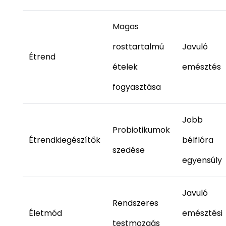
Magas
rosttartalmú
Javuló
Étrend
ételek
emésztés
fogyasztása
Jobb
Probiotikumok
Étrendkiegészítők
bélflóra
szedése
egyensúly
Javuló
Rendszeres
Életmód
emésztési
testmozgás