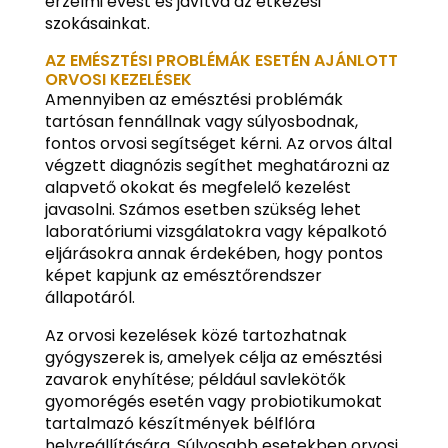
érzelmi evést és javítva az étkezési
szokásainkat.
AZ EMÉSZTÉSI PROBLÉMÁK ESETÉN AJÁNLOTT
ORVOSI KEZELÉSEK
Amennyiben az emésztési problémák
tartósan fennállnak vagy súlyosbodnak,
fontos orvosi segítséget kérni. Az orvos által
végzett diagnózis segíthet meghatározni az
alapvető okokat és megfelelő kezelést
javasolni. Számos esetben szükség lehet
laboratóriumi vizsgálatokra vagy képalkotó
eljárásokra annak érdekében, hogy pontos
képet kapjunk az emésztőrendszer
állapotáról.
Az orvosi kezelések közé tartozhatnak
gyógyszerek is, amelyek célja az emésztési
zavarok enyhítése; például savlekötők
gyomorégés esetén vagy probiotikumokat
tartalmazó készítmények bélflóra
helyreállítására. Súlyosabb esetekben orvosi