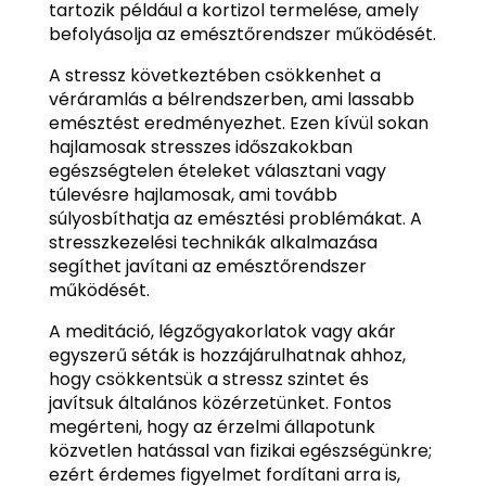
tartozik például a kortizol termelése, amely
befolyásolja az emésztőrendszer működését.
A stressz következtében csökkenhet a
véráramlás a bélrendszerben, ami lassabb
emésztést eredményezhet. Ezen kívül sokan
hajlamosak stresszes időszakokban
egészségtelen ételeket választani vagy
túlevésre hajlamosak, ami tovább
súlyosbíthatja az emésztési problémákat. A
stresszkezelési technikák alkalmazása
segíthet javítani az emésztőrendszer
működését.
A meditáció, légzőgyakorlatok vagy akár
egyszerű séták is hozzájárulhatnak ahhoz,
hogy csökkentsük a stressz szintet és
javítsuk általános közérzetünket. Fontos
megérteni, hogy az érzelmi állapotunk
közvetlen hatással van fizikai egészségünkre;
ezért érdemes figyelmet fordítani arra is,