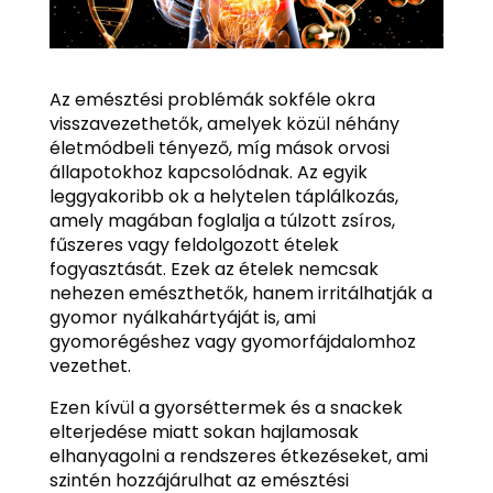
Az emésztési problémák sokféle okra
visszavezethetők, amelyek közül néhány
életmódbeli tényező, míg mások orvosi
állapotokhoz kapcsolódnak. Az egyik
leggyakoribb ok a helytelen táplálkozás,
amely magában foglalja a túlzott zsíros,
fűszeres vagy feldolgozott ételek
fogyasztását. Ezek az ételek nemcsak
nehezen emészthetők, hanem irritálhatják a
gyomor nyálkahártyáját is, ami
gyomorégéshez vagy gyomorfájdalomhoz
vezethet.
Ezen kívül a gyorséttermek és a snackek
elterjedése miatt sokan hajlamosak
elhanyagolni a rendszeres étkezéseket, ami
szintén hozzájárulhat az emésztési