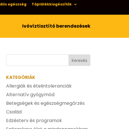
ális egészség
Táplálékkiegészítők
Ivóvíztisztító berendezések
KATEGÓRIÁK
Allergiák és ételintoleranciák
Alternatív gyógymód
Betegségek és egészségmegőrzés
Család
Edzésterv és programok