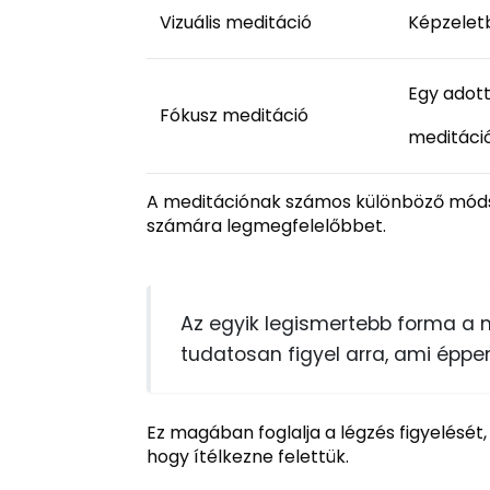
Vizuális meditáció
Képzeletb
Egy adott
Fókusz meditáció
meditáci
A meditációnak számos különböző módsz
számára legmegfelelőbbet.
Az egyik legismertebb forma a 
tudatosan figyel arra, ami éppen
Ez magában foglalja a légzés figyelését
hogy ítélkezne felettük.