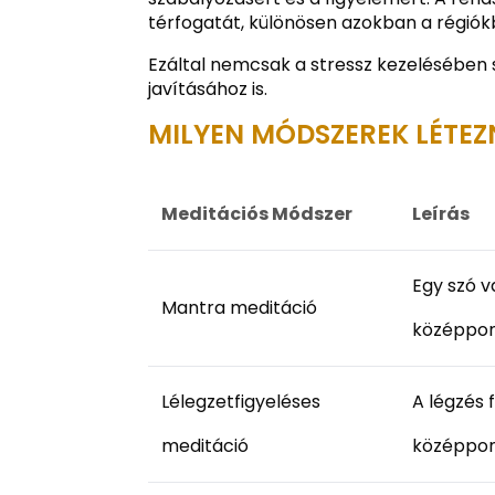
térfogatát, különösen azokban a régiók
Ezáltal nemcsak a stressz kezelésében 
javításához is.
MILYEN MÓDSZEREK LÉTE
Meditációs Módszer
Leírás
Egy szó v
Mantra meditáció
középpon
Lélegzetfigyeléses
A légzés 
meditáció
középpon