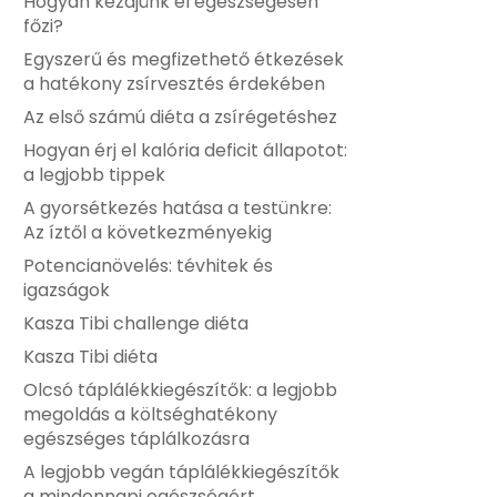
Hogyan kezdjünk el egészségesen
főzi?
Egyszerű és megfizethető étkezések
a hatékony zsírvesztés érdekében
Az első számú diéta a zsírégetéshez
Hogyan érj el kalória deficit állapotot:
a legjobb tippek
A gyorsétkezés hatása a testünkre:
Az íztől a következményekig
Potencianövelés: tévhitek és
igazságok
Kasza Tibi challenge diéta
Kasza Tibi diéta
Olcsó táplálékkiegészítők: a legjobb
megoldás a költséghatékony
egészséges táplálkozásra
A legjobb vegán táplálékkiegészítők
a mindennapi egészségért