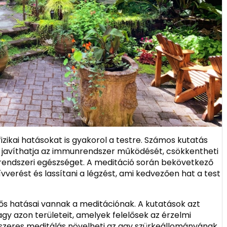
zikai hatásokat is gyakorol a testre. Számos kutatás
ó javíthatja az immunrendszer működését, csökkentheti
érrendszeri egészséget. A meditáció során bekövetkező
ívverést és lassítani a légzést, ami kedvezően hat a test
tős hatásai vannak a meditációnak. A kutatások azt
agy azon területeit, amelyek felelősek az érzelmi
dszeres meditálás növelheti az agy szürkeállományának