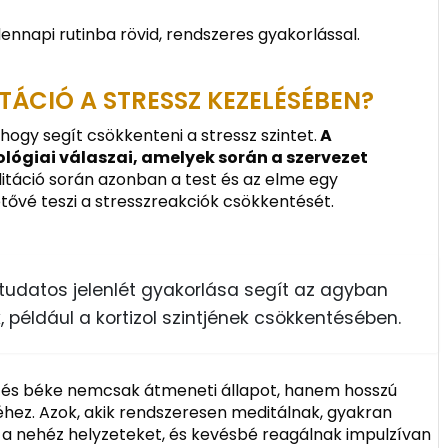
dennapi rutinba rövid, rendszeres gyakorlással.
TÁCIÓ A STRESSZ KEZELÉSÉBEN?
hogy segít csökkenteni a stressz szintet.
A
iológiai válaszai, amelyek során a szervezet
táció során azonban a test és az elme egy
tővé teszi a stresszreakciók csökkentését.
 tudatos jelenlét gyakorlása segít az agyban
, például a kortizol szintjének csökkentésében.
 és béke nemcsak átmeneti állapot, hanem hosszú
séhez. Azok, akik rendszeresen meditálnak, gyakran
i a nehéz helyzeteket, és kevésbé reagálnak impulzívan