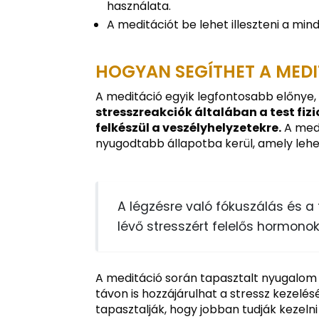
használata.
A meditációt be lehet illeszteni a min
HOGYAN SEGÍTHET A MEDI
A meditáció egyik legfontosabb előnye, 
stresszreakciók általában a test fiz
felkészül a veszélyhelyzetekre.
A medi
nyugodtabb állapotba kerül, amely lehe
A légzésre való fókuszálás és a
lévő stresszért felelős hormonok
A meditáció során tapasztalt nyugalom
távon is hozzájárulhat a stressz kezelé
tapasztalják, hogy jobban tudják kezeln