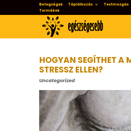
Betegségek
Táplálkozás
Testmozgás
Termékek
HOGYAN SEGÍTHET A 
STRESSZ ELLEN?
Uncategorized