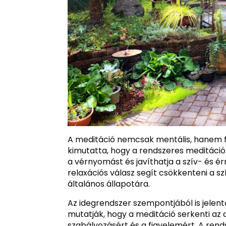
A meditáció nemcsak mentális, hanem fi
kimutatta, hogy a rendszeres meditáci
a vérnyomást és javíthatja a szív- és 
relaxációs válasz segít csökkenteni a sz
általános állapotára.
Az idegrendszer szempontjából is jelen
mutatják, hogy a meditáció serkenti az 
szabályozásért és a figyelemért. A ren