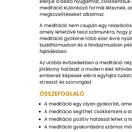
elérjük a belső nyugalmat, csökkentsük a
meditáció különböző formái léteznek, a
megközelítéseket alkalmaz.
A meditáció nem csupán egy relaxációs
amely lehetővé teszi számunkra, hogy j
meditáció gyökerei több ezer évre nyúl
buddhizmusban és a hinduizmusban példáu
fejlődésben.
Az utóbbi évtizedekben a meditáció nép
jótékony hatásait a modern élet kihívá
emberek képesek elérni egyfajta tudato
stresszt és szorongást.
ÖSSZEFOGLALÓ
A meditáció egy olyan gyakorlat, amely
A meditáció segíthet csökkenteni a str
A meditáció pozitív hatással lehet a t
A meditáció gyakorlására számos móds