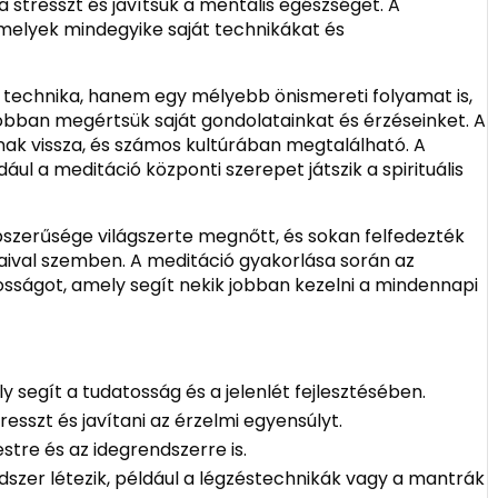
 stresszt és javítsuk a mentális egészséget. A
melyek mindegyike saját technikákat és
 technika, hanem egy mélyebb önismereti folyamat is,
obban megértsük saját gondolatainkat és érzéseinket. A
nak vissza, és számos kultúrában megtalálható. A
l a meditáció központi szerepet játszik a spirituális
szerűsége világszerte megnőtt, és sokan felfedezték
saival szemben. A meditáció gyakorlása során az
sságot, amely segít nekik jobban kezelni a mindennapi
 segít a tudatosság és a jelenlét fejlesztésében.
esszt és javítani az érzelmi egyensúlyt.
estre és az idegrendszerre is.
zer létezik, például a légzéstechnikák vagy a mantrák